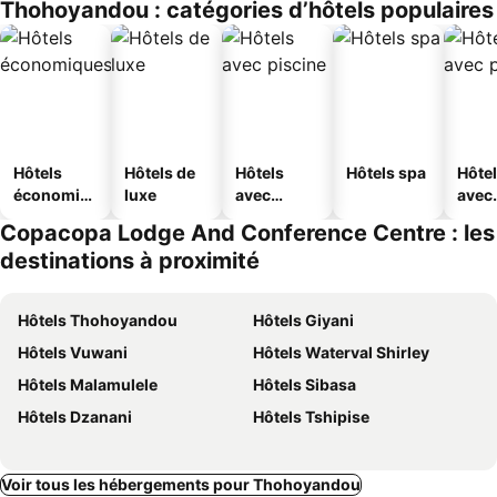
Thohoyandou : catégories d’hôtels populaires
Hôtels
Hôtels de
Hôtels
Hôtels spa
Hôte
économiq
luxe
avec
avec
ues
piscine
park
Copacopa Lodge And Conference Centre : les
destinations à proximité
Hôtels Thohoyandou
Hôtels Giyani
Hôtels Vuwani
Hôtels Waterval Shirley
Hôtels Malamulele
Hôtels Sibasa
Hôtels Dzanani
Hôtels Tshipise
Voir tous les hébergements pour Thohoyandou