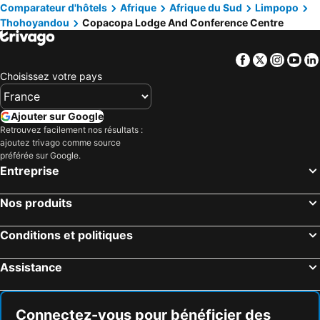
Comparateur d'hôtels
Afrique
Afrique du Sud
Limpopo
Thohoyandou
Copacopa Lodge And Conference Centre
Facebook
Twitter
Insta
Yo
Choisissez votre pays
Ajouter sur Google
Retrouvez facilement nos résultats :
ajoutez trivago comme source
préférée sur Google.
Entreprise
Nos produits
Conditions et politiques
Assistance
Connectez-vous pour bénéficier des