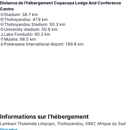
Distance de l’hébergement Copacopa Lodge And Conference
Centre
Stadium
:
38.7
km
Thohoyandou
:
47.9
km
Thohoyandou Stadium
:
50.3
km
University stadium
:
50.9
km
Lake Fundudzi
:
60.2
km
Musina
:
98.5
km
Polokwane International Airport
:
189.8
km
Informations sur l’hébergement
Agrandir la carte
Lambani Thulamela Limpopo, Thohoyandou, 0987, Afrique du Sud
Voir plus