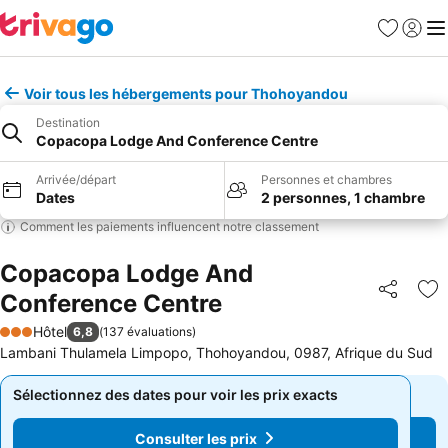
Favoris
Se con
Me
Voir tous les hébergements pour Thohoyandou
Destination
Copacopa Lodge And Conference Centre
Arrivée/départ
Personnes et chambres
Dates
2 personnes, 1 chambre
Comment les paiements influencent notre classement
Copacopa Lodge And
Conference Centre
Partager
Aj
Hôtel
6,8
(
137 évaluations
)
3 Étoiles
Lambani Thulamela Limpopo, Thohoyandou, 0987, Afrique du Sud
Sélectionnez des dates pour voir les prix exacts
Sélectionnez des dates pour voir les prix exacts
Consulter les prix
Consulter les prix