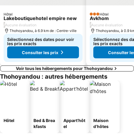
Hôtel
Hôtel
3 Étoiles
Lakeboutiquehotel empire new
Avkhom
/
/
Aucune évaluation
Aucune évaluation
Thohoyandou, à 6.9 km de : Centre-ville
Thohoyandou, à 0.9 km 
Sélectionnez des dates pour voir
Sélectionnez des da
les prix exacts
les prix exacts
Consulter les prix
Consulter le
Voir tous les hébergements pour Thohoyandou
Thohoyandou : autres hébergements
Hôtel
Bed & Brea
Appart’hôt
Maison
kfasts
el
d’hôtes