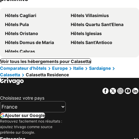
Hôtels Cagliari
Hôtels Villasimius
Hôtels Pula
Hôtels Quartu Sant'Elena
Hôtels Oristano
Hôtels Iglesias
Hôtels Domus de Maria
Hôtels Sant'Antioco
Hôtels Cabras
Voir tous les hébergements pour Calasetta
Comparateur d'hôtels
Europe
Italie
Sardaigne
Calasetta
Calasetta Residence
Facebook
Twitter
Insta
Yo
Choisissez votre pays
Ajouter sur Google
Retrouvez facilement nos résultats :
ajoutez trivago comme source
préférée sur Google.
Entreprise