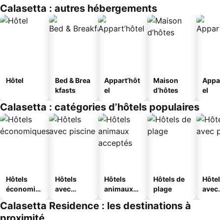
Calasetta : autres hébergements
Hôtel
Bed & Brea
Appart’hôt
Maison
Appa
kfasts
el
d’hôtes
el
Calasetta : catégories d’hôtels populaires
Hôtels
Hôtels
Hôtels
Hôtels de
Hôte
économiq
avec
animaux
plage
avec
ues
piscine
acceptés
park
Calasetta Residence : les destinations à
proximité