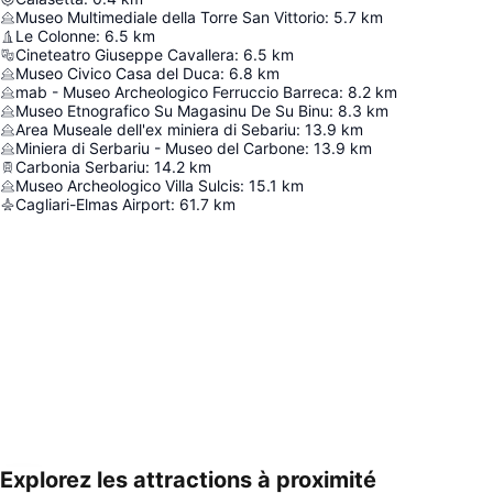
Museo Multimediale della Torre San Vittorio
:
5.7
km
Le Colonne
:
6.5
km
Cineteatro Giuseppe Cavallera
:
6.5
km
Museo Civico Casa del Duca
:
6.8
km
mab - Museo Archeologico Ferruccio Barreca
:
8.2
km
Museo Etnografico Su Magasinu De Su Binu
:
8.3
km
Area Museale dell'ex miniera di Sebariu
:
13.9
km
Miniera di Serbariu - Museo del Carbone
:
13.9
km
Carbonia Serbariu
:
14.2
km
Museo Archeologico Villa Sulcis
:
15.1
km
Cagliari-Elmas Airport
:
61.7
km
Explorez les attractions à proximité