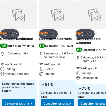
Hôtel
Hôtel
Hôtel
3 Étoiles
4 Étoiles
3 Étoiles
Partager
Ajouter à mes favoris
Partager
Ajouter à mes favoris
Partager
Ajouter à
Calasetta Residence
Lu' Hotel Maladroxia
Hotel Le Sabbie
Calasetta
7,5
8,9
Bien
(
149 évaluations
)
Excellent
(
1 260 évaluations
)
9,1
Excellent
(
877 év
Calasetta, Italie
Sant'Antioco, à 6.9 km
de : Centre-ville
Calasetta, à 0.7 km
Centre-ville
Wi-Fi gratuit
Wi-Fi gratuit
Wi-Fi gratuit
Parking
Piscine
Parking
Animaux acceptés
Parking
Climatisation
Consulter les prix
Consulter les prix
Sélectionnez des dates
81 €
de
Consulter les pri
pour voir les prix
75 €
de
exacts
Consulter les prix de
15
Consulter les prix de
sites
sites
Consulter les prix
Consulter les prix
Consulter les prix