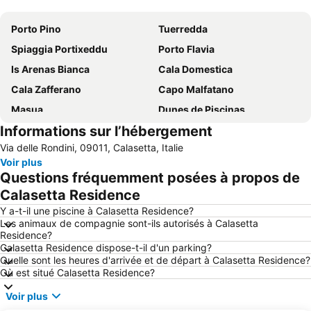
Agrandir la carte
Porto Pino
Tuerredda
Spiaggia Portixeddu
Porto Flavia
Is Arenas Bianca
Cala Domestica
Cala Zafferano
Capo Malfatano
Masua
Dunes de Piscinas
Informations sur l’hébergement
Spiaggia Maladroxia
Su Giudeu
Via delle Rondini, 09011, Calasetta, Italie
Villaggio Ipogeo
Sant'Antioco
Voir plus
Spiaggia Maladroxia
Spiaggia Fontanamare
Questions fréquemment posées à propos de
Miniera di Nebida
Porto Botte
Calasetta Residence
Masua
Porto Pino
Y a-t-il une piscine à Calasetta Residence?
Les animaux de compagnie sont-ils autorisés à Calasetta
Scivu
Miniera di Ingurtosu
Residence?
Calasetta Residence dispose-t-il d'un parking?
Spiaggia Piscinas
Quelle sont les heures d'arrivée et de départ à Calasetta Residence?
Où est situé Calasetta Residence?
Voir plus