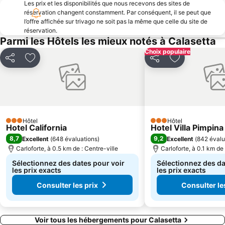
Les prix et les disponibilités que nous recevons des sites de
réservation changent constamment. Par conséquent, il se peut que
l’offre affichée sur trivago ne soit pas la même que celle du site de
réservation.
Parmi les Hôtels les mieux notés à Calasetta
Choix populaire
Partager
Ajouter à mes favoris
Partager
Ajouter à mes
Hôtel
Hôtel
3 Étoiles
3 Étoiles
Hotel California
Hotel Villa Pimpina
8,7
9,2
Excellent
(
648 évaluations
)
Excellent
(
842 évalu
Carloforte, à 0.5 km de : Centre-ville
Carloforte, à 0.1 km de 
Sélectionnez des dates pour voir
Sélectionnez des da
les prix exacts
les prix exacts
Consulter les prix
Consulter le
Voir tous les hébergements pour Calasetta