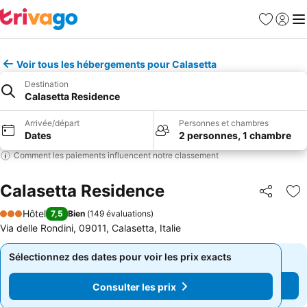
Favoris
Se con
Me
Voir tous les hébergements pour Calasetta
Destination
Calasetta Residence
Arrivée/départ
Personnes et chambres
Dates
2 personnes, 1 chambre
Comment les paiements influencent notre classement
Calasetta Residence
Partager
Aj
Hôtel
7,5
Bien
(
149 évaluations
)
3 Étoiles
Via delle Rondini, 09011, Calasetta, Italie
Sélectionnez des dates pour voir les prix exacts
Sélectionnez des dates pour voir les prix exacts
Consulter les prix
Consulter les prix