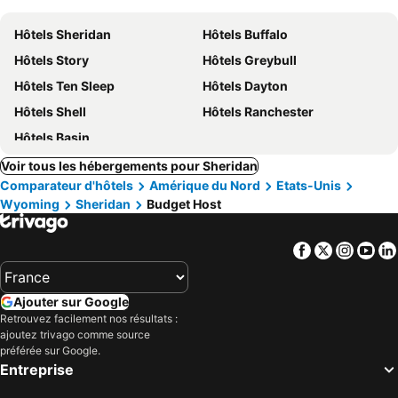
Hôtels Sheridan
Hôtels Buffalo
Hôtels Story
Hôtels Greybull
Hôtels Ten Sleep
Hôtels Dayton
Hôtels Shell
Hôtels Ranchester
Hôtels Basin
Voir tous les hébergements pour Sheridan
Comparateur d'hôtels
Amérique du Nord
Etats-Unis
Wyoming
Sheridan
Budget Host
Facebook
Twitter
Insta
Yo
Ajouter sur Google
Retrouvez facilement nos résultats :
ajoutez trivago comme source
préférée sur Google.
Entreprise