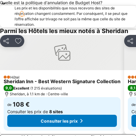
Quelle est la politique d'annulation de Budget Host?
Les prix et les disponibilités que nous recevons des sites de
réservation changent constamment. Par conséquent, il se peut que
l’offre affichée sur trivago ne soit pas la même que celle du site de
réservation.
Parmi les Hôtels les mieux notés à Sheridan
Partager
Ajouter à mes favoris
Part
Hôtel
2 Étoiles
3 Ét
Sheridan Inn - Best Western Signature Collection
Ham
9,0
8,1
Excellent
(
1 215 évaluations
)
Sheridan, à 1.1 km de : Centre-ville
S
108 €
de
de
Consulter les prix de
8 sites
Co
Consulter les prix