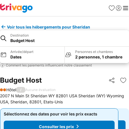
Favoris
Se con
Me
Voir tous les hébergements pour Sheridan
Destination
Budget Host
Arrivée/départ
Personnes et chambres
Dates
2 personnes, 1 chambre
Comment les paiements influencent notre classement
Budget Host
Partager
Aj
Hôtel
/
Aucune évaluation
2 Étoiles
2007 N Main St Sheridan WY 82801 USA Sheridan (WY) Wyoming
USA, Sheridan, 82801, Etats-Unis
Sélectionnez des dates pour voir les prix exacts
Sélectionnez des dates pour voir les prix exacts
Consulter les prix
Consulter les prix