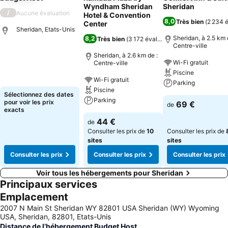
Wyndham Sheridan
Sheridan
/
Aucune évaluation
Hotel & Convention
8,0
Très bien
(
2 234 é
Center
Sheridan, Etats-Unis
Sheridan, à 2.5 km 
8,2
Très bien
(
3 172 évaluations
)
Centre-ville
Sheridan, à 2.6 km de :
Wi-Fi gratuit
Centre-ville
Piscine
Wi-Fi gratuit
Parking
Piscine
Sélectionnez des dates
Parking
pour voir les prix
69 €
de
exacts
44 €
de
Consulter les prix de
10
Consulter les prix de
sites
sites
Consulter les prix
Consulter les prix
Consulter les prix
Voir tous les hébergements pour Sheridan
Principaux services
Emplacement
2007 N Main St Sheridan WY 82801 USA Sheridan (WY) Wyoming
USA, Sheridan, 82801, Etats-Unis
Distance de l’hébergement Budget Host