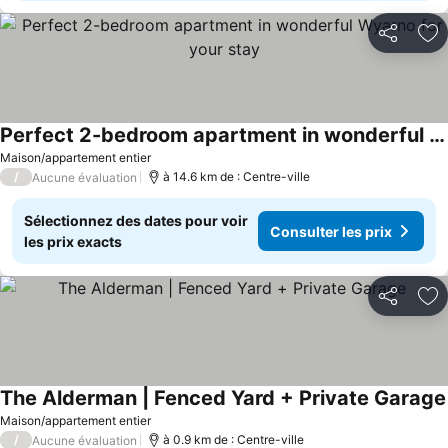
Partager
Aj
Perfect 2-bedroom apartment in wonderful Wyarno for your stay
Maison/appartement entier
/
à 14.6 km de : Centre-ville
Aucune évaluation
Sélectionnez des dates pour voir
Consulter les prix
les prix exacts
Partager
Aj
The Alderman | Fenced Yard + Private Garage
Maison/appartement entier
/
à 0.9 km de : Centre-ville
Aucune évaluation