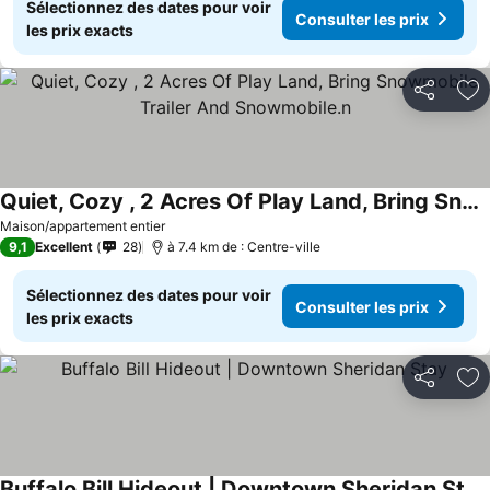
Sélectionnez des dates pour voir
Consulter les prix
les prix exacts
Partager
Aj
Quiet, Cozy , 2 Acres Of Play Land, Bring Snowmobile Trailer And Snowmobile.n
Maison/appartement entier
9,1
Excellent
28
à 7.4 km de : Centre-ville
Sélectionnez des dates pour voir
Consulter les prix
les prix exacts
Partager
Aj
Buffalo Bill Hideout | Downtown Sheridan Stay