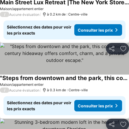
Main Street Lux Retreat |The New York Store Suite
Maison/appartement entier
/
à 0.2 km de : Centre-ville
Aucune évaluation
Sélectionnez des dates pour voir
Consulter les prix
les prix exacts
Partager
Aj
"Steps from downtown and the park, this cozy mid-century hideaway offers comfort, charm, and a private outdoor escape."
Maison/appartement entier
/
à 0.3 km de : Centre-ville
Aucune évaluation
Sélectionnez des dates pour voir
Consulter les prix
les prix exacts
Partager
Aj