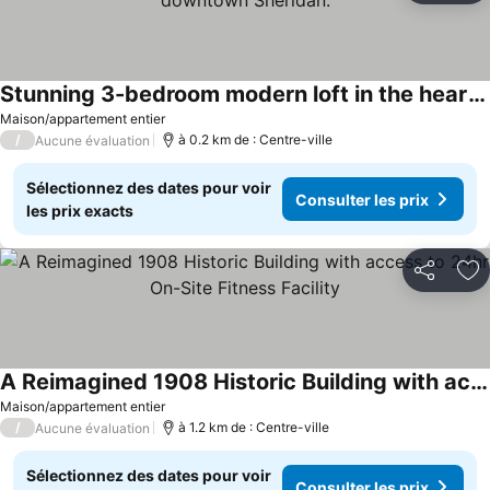
Stunning 3-bedroom modern loft in the heart of downtown Sheridan.
Maison/appartement entier
/
à 0.2 km de : Centre-ville
Aucune évaluation
Sélectionnez des dates pour voir
Consulter les prix
les prix exacts
Partager
Aj
A Reimagined 1908 Historic Building with access to 24hr On-Site Fitness Facility
Maison/appartement entier
/
à 1.2 km de : Centre-ville
Aucune évaluation
Sélectionnez des dates pour voir
Consulter les prix