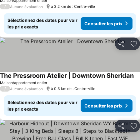
Maison/appartement entier
/
à 3.2 km de : Centre-ville
Aucune évaluation
Sélectionnez des dates pour voir
Consulter les prix
les prix exacts
Partager
Aj
The Pressroom Atelier | Downtown Sheridan
Maison/appartement entier
/
à 0.3 km de : Centre-ville
Aucune évaluation
Sélectionnez des dates pour voir
Consulter les prix
les prix exacts
Partager
Aj