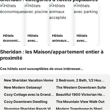
Hôtels
Hôtels
Hôtels
Hôtels
économiq
avec
animaux
avec
ues
piscine
acceptés
parking
Sheridan : les Maison/appartement entier à
proximité
Ces hôtels sont susceptibles de vous intéresser...
New Sheridan Vacation Home
2 Bedroom, 2 Bath, 1/2 House In Wild Western Town
New Modern Getaway!
The Western Downtown Suite
Cozy Cottage avec la Grande-Lieu
Beautiful 1900 Victorian Home Located In Historic Downtown Sheridan, Wy
Cozy Downtown Dwelling
The Mountain View Walk Out
Stunning Sheridan Ranch Villa Mountain View!
Modern Townhome In Sheridan. Close To Downtown!