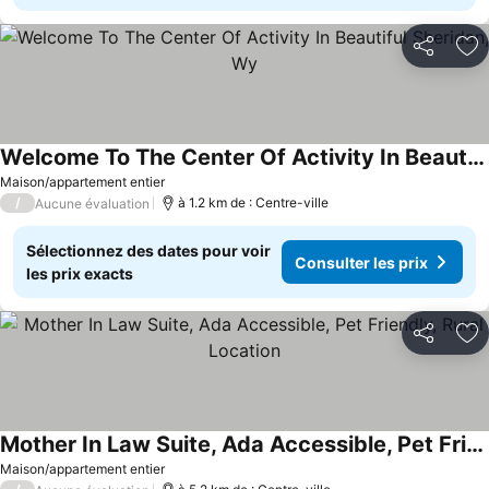
Partager
Aj
Welcome To The Center Of Activity In Beautiful Sheridan, Wy
Maison/appartement entier
/
à 1.2 km de : Centre-ville
Aucune évaluation
Sélectionnez des dates pour voir
Consulter les prix
les prix exacts
Partager
Aj
Mother In Law Suite, Ada Accessible, Pet Friendly, Rural Location
Maison/appartement entier