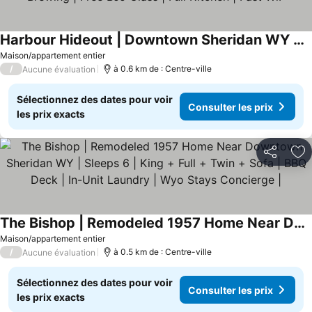
Harbour Hideout | Downtown Sheridan WY Basement Stay | 3 King Beds | Sleeps 8 | Steps to Blacktooth Brewing | Free BJJ Class | Full Kitchen | Fast WiF
Maison/appartement entier
/
à 0.6 km de : Centre-ville
Aucune évaluation
Sélectionnez des dates pour voir
Consulter les prix
les prix exacts
Partager
Aj
The Bishop | Remodeled 1957 Home Near Downtown Sheridan WY | Sleeps 6 | King + Full + Twin + Sofa | BBQ Deck | In-Unit Laundry | Wyo Stays Concierge |
Maison/appartement entier
/
à 0.5 km de : Centre-ville
Aucune évaluation
Sélectionnez des dates pour voir
Consulter les prix
les prix exacts