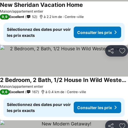
New Sheridan Vacation Home
Maison/appartement entier
9,9
Excellent
52
à 2.2 km de : Centre-ville
Sélectionnez des dates pour voir
Consulter les prix
les prix exacts
Partager
Aj
2 Bedroom, 2 Bath, 1/2 House In Wild Western Town
Maison/appartement entier
9,6
Excellent
167
à 0.4 km de : Centre-ville
Sélectionnez des dates pour voir
Consulter les prix
les prix exacts