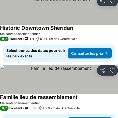
Partager
Aj
Historic Downtown Sheridan
Maison/appartement entier
8,7
Excellent
17
à 0.4 km de : Centre-ville
Sélectionnez des dates pour voir
Consulter les prix
les prix exacts
Partager
Aj
Famille lieu de rassemblement
Maison/appartement entier
9,7
Excellent
305
à 2.0 km de : Centre-ville