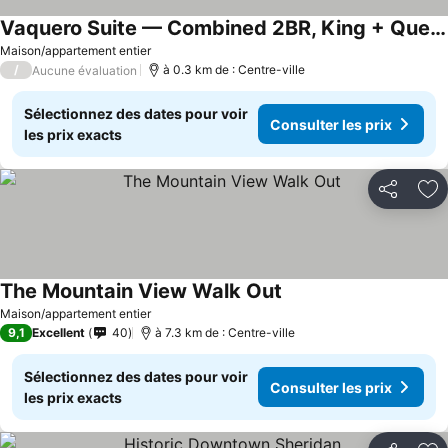
Vaquero Suite — Combined 2BR, King + Queen, Sheridan WY
Maison/appartement entier
/
à 0.3 km de : Centre-ville
Aucune évaluation
Sélectionnez des dates pour voir
Consulter les prix
les prix exacts
Partager
Aj
The Mountain View Walk Out
Maison/appartement entier
9,1
Excellent
40
à 7.3 km de : Centre-ville
Sélectionnez des dates pour voir
Consulter les prix
les prix exacts