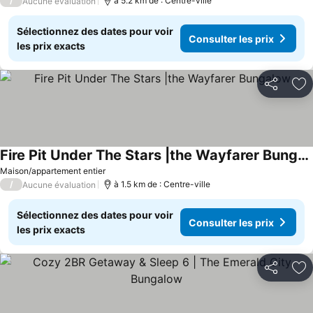
/
à 5.2 km de : Centre-ville
Aucune évaluation
Sélectionnez des dates pour voir
Consulter les prix
les prix exacts
Partager
Aj
Fire Pit Under The Stars |the Wayfarer Bungalow
Maison/appartement entier
/
à 1.5 km de : Centre-ville
Aucune évaluation
Sélectionnez des dates pour voir
Consulter les prix
les prix exacts
Partager
Aj