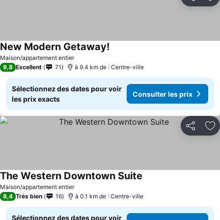
Partager
Aj
New Modern Getaway!
Maison/appartement entier
9,8
Excellent
71
à 9.4 km de : Centre-ville
Sélectionnez des dates pour voir
Consulter les prix
les prix exacts
Partager
Aj
The Western Downtown Suite
Maison/appartement entier
8,4
Très bien
16
à 0.1 km de : Centre-ville
Sélectionnez des dates pour voir