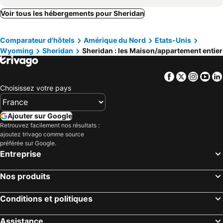
Cozy One Bedroom Apartment In Sheridan
Cozy, Full Remodeled 1-bedroom Apartment With Ac And Wifi In Welcoming Sheridan
Voir tous les hébergements pour Sheridan
Historic Western: Triple Suite Retreat
The Wrangler House In Sheridan Wyoming
Comparateur d'hôtels
Amérique du Nord
Etats-Unis
Quiet, Cozy , 2 Acres Of Play Land, Bring Snowmobile Trailer And Snowmobile.n
Buffalo Bill Hideout | Downtown Sheridan Stay
Wyoming
Sheridan
Sheridan : les Maison/appartement entier
Facebook
Twitter
Insta
Yo
Choisissez votre pays
Ajouter sur Google
Retrouvez facilement nos résultats :
ajoutez trivago comme source
préférée sur Google.
Entreprise
Nos produits
Conditions et politiques
Assistance