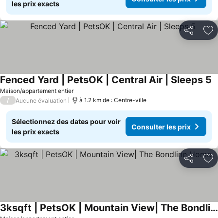
les prix exacts
Partager
Aj
Fenced Yard | PetsOK | Central Air | Sleeps 5
Maison/appartement entier
/
à 1.2 km de : Centre-ville
Aucune évaluation
Sélectionnez des dates pour voir
Consulter les prix
les prix exacts
Partager
Aj
3ksqft | PetsOK | Mountain View| The Bondline Home