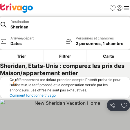
Favoris
Se con
Me
Destination
Sheridan
Arrivée/départ
Personnes et chambres
Dates
2 personnes, 1 chambre
Trier
Filtrer
Carte
Sheridan, Etats-Unis : comparez les prix des
Maison/appartement entier
Ce référencement par défaut prend en compte l’intérêt probable pour
l’utilisateur, le tarif proposé et la compensation versée par les
annonceurs. Les offres ne sont pas exhaustives.
Comment fonctionne trivago
Partager
Aj