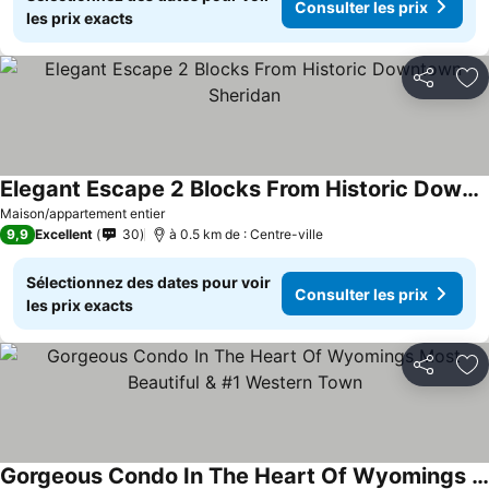
Consulter les prix
les prix exacts
Partager
Aj
Elegant Escape 2 Blocks From Historic Downtown Sheridan
Maison/appartement entier
9,9
Excellent
30
à 0.5 km de : Centre-ville
Sélectionnez des dates pour voir
Consulter les prix
les prix exacts
Partager
Aj
Gorgeous Condo In The Heart Of Wyomings Most Beautiful & #1 Western Town