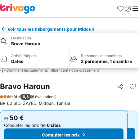
Favoris
Se con
Me
Voir tous les hébergements pour Midoun
Destination
Bravo Haroun
Arrivée/départ
Personnes et chambres
Dates
2 personnes, 1 chambre
Comment les paiements influencent notre classement
Bravo Haroun
Partager
Aj
Hôtel
6,3
(
6 évaluations
)
3 Étoiles
BP 62 SIDI ZAYED, Midoun, Tunisie
50 €
50 €
de
de
Consulter les prix de
6 sites
Consulter les prix de
6 sites
Consulter les prix
Consulter les prix