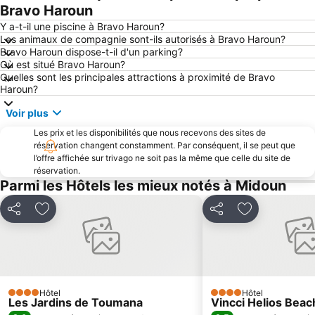
Bravo Haroun
Y a-t-il une piscine à Bravo Haroun?
Les animaux de compagnie sont-ils autorisés à Bravo Haroun?
Bravo Haroun dispose-t-il d'un parking?
Où est situé Bravo Haroun?
Quelles sont les principales attractions à proximité de Bravo
Haroun?
Voir plus
Les prix et les disponibilités que nous recevons des sites de
réservation changent constamment. Par conséquent, il se peut que
l’offre affichée sur trivago ne soit pas la même que celle du site de
réservation.
Parmi les Hôtels les mieux notés à Midoun
Partager
Ajouter à mes favoris
Partager
Ajouter à mes
Hôtel
Hôtel
4 Étoiles
4 Étoiles
Les Jardins de Toumana
Vincci Helios Beac