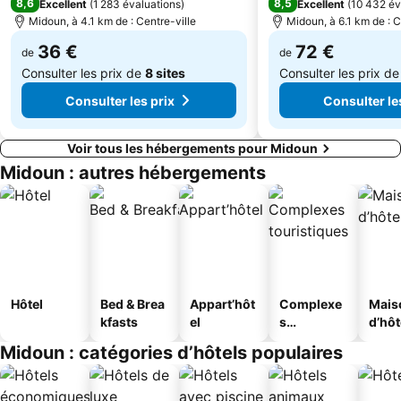
8,6
8,5
Excellent
(
1 283 évaluations
)
Excellent
(
10 432 év
Midoun, à 4.1 km de : Centre-ville
Midoun, à 6.1 km de : C
36 €
72 €
de
de
Consulter les prix de
8 sites
Consulter les prix d
Consulter les prix
Consulter le
Voir tous les hébergements pour Midoun
Midoun : autres hébergements
Hôtel
Bed & Brea
Appart’hôt
Complexe
Mais
kfasts
el
s
d’hô
touristique
Midoun : catégories d’hôtels populaires
s