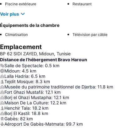
Piscine extérieure
Restaurant
Voir plus
Équipements de la chambre
Climatisation
Télévision par câble
Emplacement
BP 62 SIDI ZAYED, Midoun, Tunisie
Distance de l’hébergement Bravo Haroun
Salle de Spectacle
:
0.5
km
Midoun
:
4.5
km
Lalla Hadria
:
6.5
km
Tejdit Mosque
:
8.3
km
Museée du patrimoine traditionnel de Djerba
:
11.8
km
Fort Ghazi Mustafá
:
12.1
km
Borj el Ghazi Mustapha
:
12.1
km
Maison De La Culture
:
12.2
km
Henchir Tala
:
18.2
km
Borj El Kastil
:
18.8
km
Gabès
:
82
km
Aéroport De Gabès-Matmata
:
99.7
km