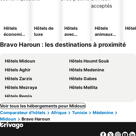
Hôtels
Hôtels de
Hôtels
Hôtels
Hôtel
économiq
luxe
avec
animaux
ues
piscine
acceptés
Bravo Haroun : les destinations à proximité
Hôtels Midoun
Hôtels Houmt Souk
Hôtels Aghir
Hôtels Medenine
Hôtels Zarzis
Hôtels Gabes
Hôtels Mezraya
Hôtels Mellita
Hôtels Remla
Voir tous les hébergements pour Midoun
Comparateur d'hôtels
Afrique
Tunisie
Médenine
Midoun
Bravo Haroun
Facebook
Twitter
Insta
Yo