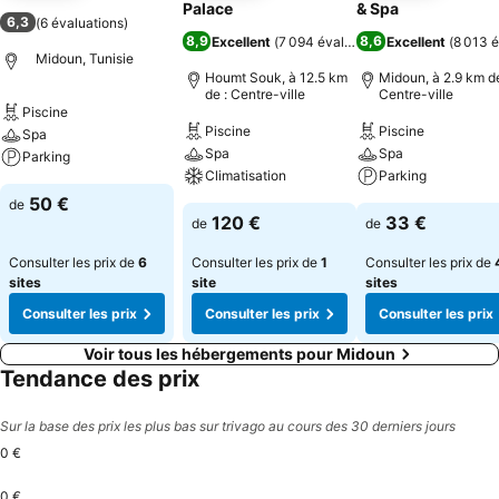
Palace
& Spa
6,3
(
6 évaluations
)
8,9
8,6
Excellent
(
7 094 évaluations
Excellent
)
(
8 013 é
Midoun, Tunisie
Houmt Souk, à 12.5 km
Midoun, à 2.9 km de
de : Centre-ville
Centre-ville
Piscine
Piscine
Piscine
Spa
Spa
Spa
Parking
Climatisation
Parking
50 €
de
120 €
33 €
de
de
Consulter les prix de
6
Consulter les prix de
1
Consulter les prix de
sites
site
sites
Consulter les prix
Consulter les prix
Consulter les prix
Voir tous les hébergements pour Midoun
Tendance des prix
Sur la base des prix les plus bas sur trivago au cours des 30 derniers jours
0 €
0 €