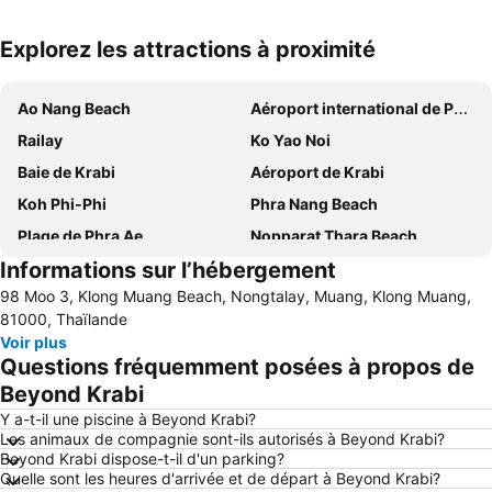
Explorez les attractions à proximité
Agrandir la carte
Ao Nang Beach
Aéroport international de Phuket
Railay
Ko Yao Noi
Baie de Krabi
Aéroport de Krabi
Koh Phi-Phi
Phra Nang Beach
Plage de Phra Ae
Nopparat Thara Beach
Informations sur l’hébergement
Krabi Thai Cookery School
Ton Sai Bay
98 Moo 3, Klong Muang Beach, Nongtalay, Muang, Klong Muang,
Plage aux singes
Sources chaudes et cascades
81000, Thaïlande
Thalang Road
Hat Railey East
Voir plus
Questions fréquemment posées à propos de
Nai Harn Beach
Ba Kan Tiang Beach
Beyond Krabi
Hat Railey West
Lac Emerald
Y a-t-il une piscine à Beyond Krabi?
Phang Nga Bay
Muay Thai Stadium
Les animaux de compagnie sont-ils autorisés à Beyond Krabi?
Beyond Krabi dispose-t-il d'un parking?
Esa & Ped Massage
Koh Tapu
Quelle sont les heures d'arrivée et de départ à Beyond Krabi?
Ko Khai
Bamboo Island