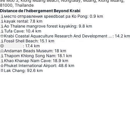
98 Moo 3, Klong Muang Beach, Nongtalay, Muang, Klong Muang,
81000, Thaïlande
Distance de l’hébergement Beyond Krabi
место отправления speedboat ра Ko Pong
:
0.9
km
kayak rental
:
7.8
km
Ao Thalane mangrove forest kayaking
:
9.8
km
Tufa Cave
:
10.4
km
Krabi Coastal Aquaculture Research And Development Center
:
14.2
km
Fossil Shell Beach
:
15.1
km
:
17.4
km
Andaman Beads Museum
:
18
km
Thapom Khlong Song Nam
:
18.1
km
Khao Khanap Nam Cave
:
18.9
km
Phuket International Airport
:
48.6
km
Lak Chang
:
92.6
km