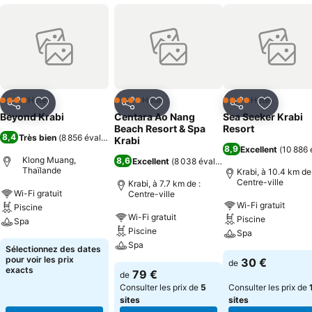
Hôtel
Hôtel
Hôtel
4 Étoiles
4 Étoiles
4 Étoiles
Partager
Ajouter à mes favoris
Partager
Ajouter à mes favoris
Partager
Ajouter à
Beyond Krabi
Centara Ao Nang
Sea Seeker Krabi
Beach Resort & Spa
Resort
8,4
Très bien
(
8 856 évaluations
)
Krabi
8,9
Excellent
(
10 886 
Klong Muang,
8,6
Excellent
(
8 038 évaluations
)
Thaïlande
Krabi, à 10.4 km de 
Centre-ville
Krabi, à 7.7 km de :
Wi-Fi gratuit
Centre-ville
Wi-Fi gratuit
Piscine
Wi-Fi gratuit
Piscine
Spa
Piscine
Spa
Spa
Sélectionnez des dates
pour voir les prix
30 €
de
exacts
79 €
de
Consulter les prix de
5
Consulter les prix de
sites
sites