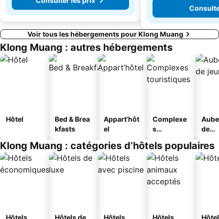
Consulter les prix
Consulter
Voir tous les hébergements pour Klong Muang
Klong Muang : autres hébergements
Hôtel
Bed & Brea
Appart’hôt
Complexe
Aube
kfasts
el
s
de
touristique
jeun
Klong Muang : catégories d’hôtels populaires
s
Hôtels
Hôtels de
Hôtels
Hôtels
Hôtel