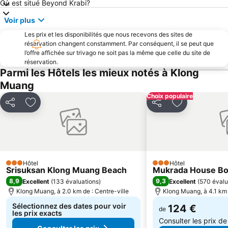
Où est situé Beyond Krabi?
Laem Singh
Plage de Mai Khao
Voir plus
Tham Phra Nang
KonTiki
Les prix et les disponibilités que nous recevons des sites de
Inselrundfahrt Ko Yao Yai
Club esquestre de Phuket-Bangtao
réservation changent constamment. Par conséquent, il se peut que
l’offre affichée sur trivago ne soit pas la même que celle du site de
Maithon Island
Koh Panyee
réservation.
Parmi les Hôtels les mieux notés à Klong
Chicken Island
Ko Hong
Muang
Loh Dalam Bay
Rang Yai Island
Choix populaire
Khao Phing Kan - James Bond Island
Mini Golf Dino Parc
Partager
Ajouter à mes favoris
Partager
Ajouter à mes
Hôtel
Hôtel
3 Étoiles
3 Étoiles
Srisuksan Klong Muang Beach
Mukrada House Bo
8,9
9,3
Excellent
(
133 évaluations
)
Excellent
(
570 évalu
Klong Muang, à 2.0 km de : Centre-ville
Klong Muang, à 4.1 km 
Sélectionnez des dates pour voir
124 €
de
les prix exacts
Consulter les prix d