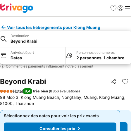
Favoris
Se con
Me
Voir tous les hébergements pour Klong Muang
Destination
Beyond Krabi
Arrivée/départ
Personnes et chambres
Dates
2 personnes, 1 chambre
Comment les paiements influencent notre classement
Beyond Krabi
Partager
Aj
Hôtel
8,4
Très bien
(
8 856 évaluations
)
4 Étoiles
98 Moo 3, Klong Muang Beach, Nongtalay, Muang, Klong Muang,
81000, Thaïlande
Sélectionnez des dates pour voir les prix exacts
Sélectionnez des dates pour voir les prix exacts
Consulter les prix
Consulter les prix