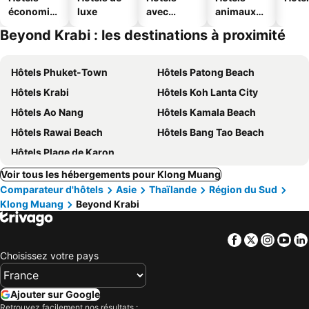
économiq
luxe
avec
animaux
ues
piscine
acceptés
Beyond Krabi : les destinations à proximité
Hôtels Phuket-Town
Hôtels Patong Beach
Hôtels Krabi
Hôtels Koh Lanta City
Hôtels Ao Nang
Hôtels Kamala Beach
Hôtels Rawai Beach
Hôtels Bang Tao Beach
Hôtels Plage de Karon
Voir tous les hébergements pour Klong Muang
Comparateur d'hôtels
Asie
Thaïlande
Région du Sud
Klong Muang
Beyond Krabi
Facebook
Twitter
Insta
Yo
Choisissez votre pays
Ajouter sur Google
Retrouvez facilement nos résultats :