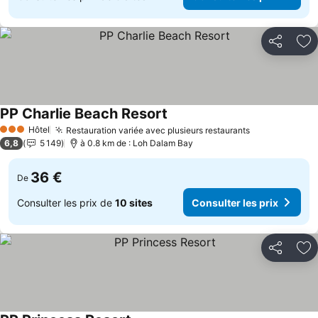
Partager
Aj
PP Charlie Beach Resort
Hôtel
Restauration variée avec plusieurs restaurants
3 Étoiles
6,8
5 149
à 0.8 km de : Loh Dalam Bay
36 €
De
Consulter les prix de
10 sites
Consulter les prix
Partager
Aj