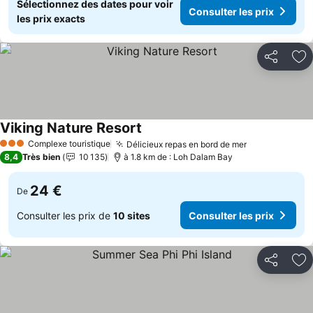
Sélectionnez des dates pour voir
Consulter les prix
les prix exacts
Partager
Aj
Viking Nature Resort
Complexe touristique
Délicieux repas en bord de mer
3 Étoiles
8,4
Très bien
10 135
à 1.8 km de : Loh Dalam Bay
24 €
De
Consulter les prix de
10 sites
Consulter les prix
Partager
Aj