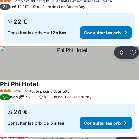
Complexe touristique
Activités et excursions sur place
3 Étoiles
7,1
10 217
à 1.2 km de : Loh Dalam Bay
22 €
De
Consulter les prix de
12 sites
Consulter les prix
Partager
Aj
Phi Phi Hotel
Hôtel
Petite piscine douillette
3 Étoiles
7,8
Bien
9 722
à 1.1 km de : Loh Dalam Bay
24 €
De
Consulter les prix de
5 sites
Consulter les prix
Choix populaire