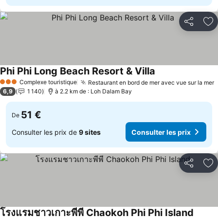
Partager
Aj
Phi Phi Long Beach Resort & Villa
Complexe touristique
Restaurant en bord de mer avec vue sur la mer
3 Étoiles
6,9
1 140
à 2.2 km de : Loh Dalam Bay
51 €
De
Consulter les prix de
9 sites
Consulter les prix
Partager
Aj
โรงแรมชาวเกาะพีพี Chaokoh Phi Phi Island