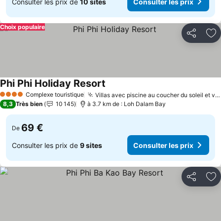
Consulter les prix de
10 sites
Consulter les prix
Choix populaire
Partager
Aj
Phi Phi Holiday Resort
Complexe touristique
Villas avec piscine au coucher du soleil et vue sur l'océan
4 Étoiles
8,3
Très bien
10 145
à 3.7 km de : Loh Dalam Bay
69 €
De
Consulter les prix de
9 sites
Consulter les prix
Partager
Aj