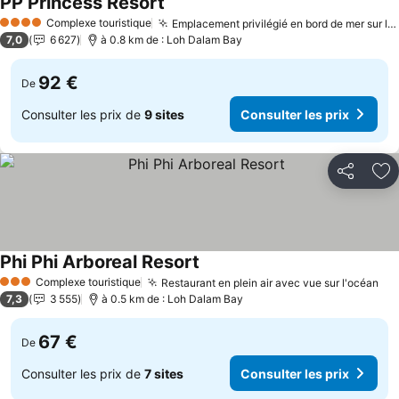
PP Princess Resort
Complexe touristique
Emplacement privilégié en bord de mer sur la baie de Loh Dalum
4 Étoiles
7,0
6 627
à 0.8 km de : Loh Dalam Bay
92 €
De
Consulter les prix de
9 sites
Consulter les prix
Partager
Aj
Phi Phi Arboreal Resort
Complexe touristique
Restaurant en plein air avec vue sur l'océan
3 Étoiles
7,3
3 555
à 0.5 km de : Loh Dalam Bay
67 €
De
Consulter les prix de
7 sites
Consulter les prix