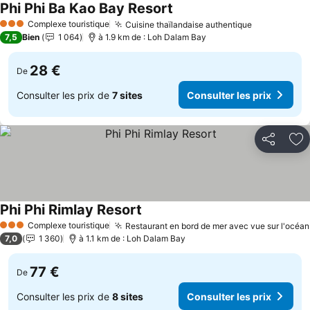
Phi Phi Ba Kao Bay Resort
Complexe touristique
Cuisine thaïlandaise authentique
3 Étoiles
7,5
Bien
1 064
à 1.9 km de : Loh Dalam Bay
28 €
De
Consulter les prix de
7 sites
Consulter les prix
Partager
Aj
Phi Phi Rimlay Resort
Complexe touristique
Restaurant en bord de mer avec vue sur l'océan
3 Étoiles
7,0
1 360
à 1.1 km de : Loh Dalam Bay
77 €
De
Consulter les prix de
8 sites
Consulter les prix