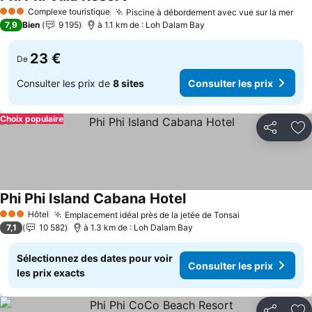
Complexe touristique
Piscine à débordement avec vue sur la mer
3 Étoiles
7,9
Bien
9 195
à 1.1 km de : Loh Dalam Bay
23 €
De
Consulter les prix de
8 sites
Consulter les prix
Choix populaire
Partager
Aj
Phi Phi Island Cabana Hotel
Hôtel
Emplacement idéal près de la jetée de Tonsai
3 Étoiles
7,1
10 582
à 1.3 km de : Loh Dalam Bay
Sélectionnez des dates pour voir
Consulter les prix
les prix exacts