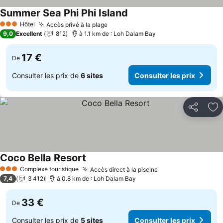
Summer Sea Phi Phi Island
Hôtel
Accès privé à la plage
3 Étoiles
9,0
Excellent
812
à 1.1 km de : Loh Dalam Bay
17 €
De
Consulter les prix de
6 sites
Consulter les prix
Partager
Aj
Coco Bella Resort
Complexe touristique
Accès direct à la piscine
3 Étoiles
7,4
3 412
à 0.8 km de : Loh Dalam Bay
33 €
De
Consulter les prix de
5 sites
Consulter les prix