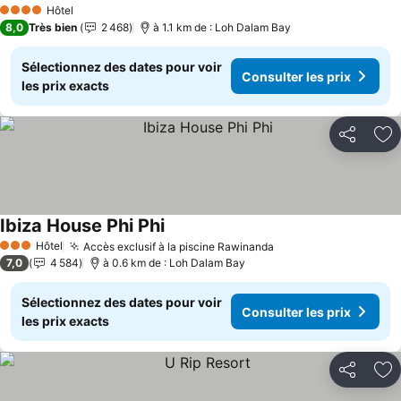
Hôtel
4 Étoiles
8,0
Très bien
2 468
à 1.1 km de : Loh Dalam Bay
Sélectionnez des dates pour voir
Consulter les prix
les prix exacts
Partager
Aj
Ibiza House Phi Phi
Hôtel
Accès exclusif à la piscine Rawinanda
3 Étoiles
7,0
4 584
à 0.6 km de : Loh Dalam Bay
Sélectionnez des dates pour voir
Consulter les prix
les prix exacts
Partager
Aj