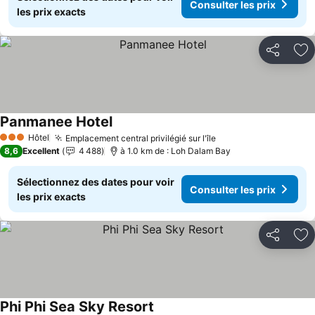
Consulter les prix
les prix exacts
Partager
Aj
Panmanee Hotel
Hôtel
Emplacement central privilégié sur l'île
3 Étoiles
8,6
Excellent
4 488
à 1.0 km de : Loh Dalam Bay
Sélectionnez des dates pour voir
Consulter les prix
les prix exacts
Partager
Aj
Phi Phi Sea Sky Resort