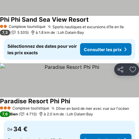
Phi Phi Sand Sea View Resort
Complexe touristique
Sports nautiques et excursions d'île en île
2 Étoiles
7,3
5 305
à 1.8 km de : Loh Dalam Bay
Sélectionnez des dates pour voir
Consulter les prix
les prix exacts
Partager
Aj
Paradise Resort Phi Phi
Complexe touristique
Dîner en bord de mer avec vue sur l'océan
3 Étoiles
7,6
Bien
4 715
à 2.0 km de : Loh Dalam Bay
34 €
De