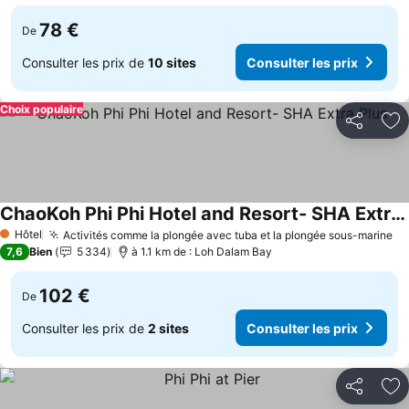
78 €
De
Consulter les prix de
10 sites
Consulter les prix
Choix populaire
Partager
Aj
ChaoKoh Phi Phi Hotel and Resort- SHA Extra Plus
Hôtel
Activités comme la plongée avec tuba et la plongée sous-marine
1 Étoiles
7,6
Bien
5 334
à 1.1 km de : Loh Dalam Bay
102 €
De
Consulter les prix de
2 sites
Consulter les prix
Partager
Aj