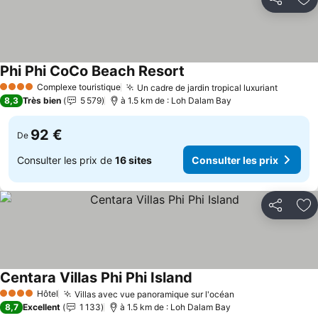
Partager
Aj
Phi Phi CoCo Beach Resort
Complexe touristique
Un cadre de jardin tropical luxuriant
4 Étoiles
8,3
Très bien
5 579
à 1.5 km de : Loh Dalam Bay
92 €
De
Consulter les prix de
16 sites
Consulter les prix
Partager
Aj
Centara Villas Phi Phi Island
Hôtel
Villas avec vue panoramique sur l'océan
4 Étoiles
8,7
Excellent
1 133
à 1.5 km de : Loh Dalam Bay