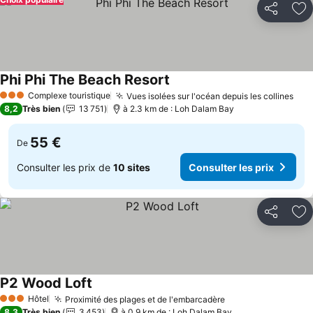
Partager
Aj
Phi Phi The Beach Resort
Complexe touristique
Vues isolées sur l'océan depuis les collines
3 Étoiles
8,2
Très bien
13 751
à 2.3 km de : Loh Dalam Bay
55 €
De
Consulter les prix de
10 sites
Consulter les prix
Partager
Aj
P2 Wood Loft
Hôtel
Proximité des plages et de l'embarcadère
3 Étoiles
8,3
Très bien
3 453
à 0.9 km de : Loh Dalam Bay