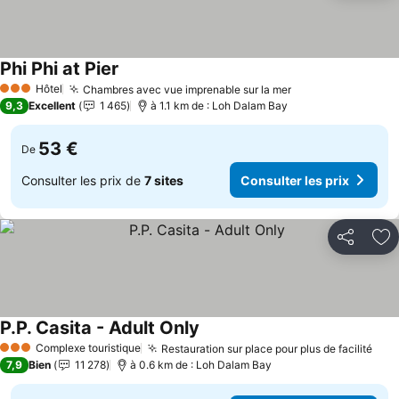
Phi Phi at Pier
Hôtel
Chambres avec vue imprenable sur la mer
3 Étoiles
9,3
Excellent
1 465
à 1.1 km de : Loh Dalam Bay
53 €
De
Consulter les prix de
7 sites
Consulter les prix
Partager
Aj
P.P. Casita - Adult Only
Complexe touristique
Restauration sur place pour plus de facilité
3 Étoiles
7,9
Bien
11 278
à 0.6 km de : Loh Dalam Bay