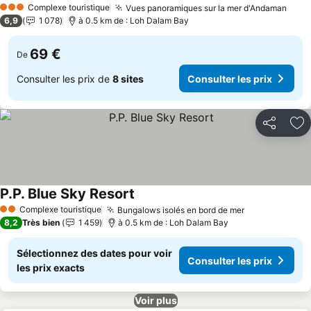
Complexe touristique
Vues panoramiques sur la mer d'Andaman
3 Étoiles
6,9
1 078
à 0.5 km de : Loh Dalam Bay
69 €
De
Consulter les prix de
8 sites
Consulter les prix
Partager
Aj
P.P. Blue Sky Resort
Complexe touristique
Bungalows isolés en bord de mer
2 Étoiles
8,2
Très bien
1 459
à 0.5 km de : Loh Dalam Bay
Sélectionnez des dates pour voir
Consulter les prix
les prix exacts
Voir plus