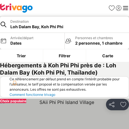
Favoris
Se con
Me
Destination
Loh Dalam Bay, Koh Phi Phi
Arrivée/départ
Personnes et chambres
Dates
2 personnes, 1 chambre
Trier
Filtrer
Carte
Hébergements à Koh Phi Phi près de : Loh
Dalam Bay (Koh Phi Phi, Thaïlande)
Ce référencement par défaut prend en compte l’intérêt probable pour
l’utilisateur, le tarif proposé et la compensation versée par les
annonceurs. Les offres ne sont pas exhaustives.
Comment fonctionne trivago
Choix populaire
Partager
Aj