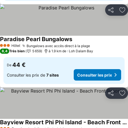
Partager
Aj
Paradise Pearl Bungalows
Hôtel
Bungalows avec accès direct à la plage
3 Étoiles
8,4
Très bien
5 659
à 1.9 km de : Loh Dalam Bay
44 €
De
Consulter les prix de
7 sites
Consulter les prix
Partager
Aj
Bayview Resort Phi Phi Island - Beach Front Resort