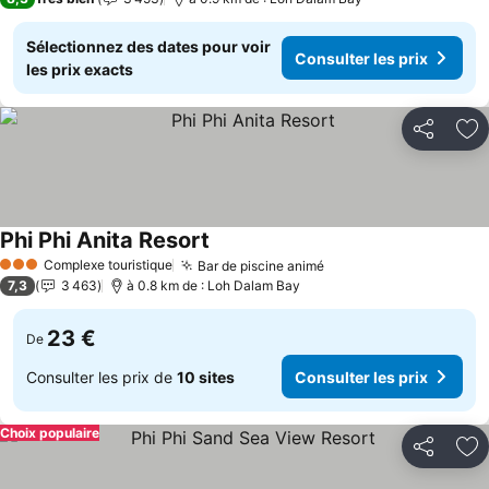
Sélectionnez des dates pour voir
Consulter les prix
les prix exacts
Partager
Aj
Phi Phi Anita Resort
Complexe touristique
Bar de piscine animé
3 Étoiles
7,3
3 463
à 0.8 km de : Loh Dalam Bay
23 €
De
Consulter les prix de
10 sites
Consulter les prix
Choix populaire
Partager
Aj