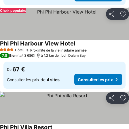
Choix populaire
Partager
Aj
Phi Phi Harbour View Hotel
Hôtel
Proximité de la vie insulaire animée
4 Étoiles
7,8
Bien
3 686
à 1.2 km de : Loh Dalam Bay
67 €
De
Consulter les prix de
4 sites
Consulter les prix
Partager
Aj
Phi Phi Villa Resort