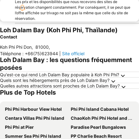
Les prix et les disponibilités que nous recevons des sites de
réservation changent constamment. Par conséquent, il se peut que
l’offre affichée sur trivago ne soit pas la même que celle du site de
réservation.
Loh Dalam Bay (Koh Phi Phi, Thaïlande)
Contact
Koh Phi Phi Don
,
81000
,
Téléphone
:
+66(75)623944
|
Site officiel
Loh Dalam Bay : les questions fréquemment
posées
Qu'est-ce qui rend Loh Dalam Bay populaire à Koh Phi Phi?
Quels sont les hébergements près de Loh Dalam Bay?
Quelles autres attractions sont proches de Loh Dalam Bay?
Plus de Top Hotels
Phi Phi Harbour View Hotel
Phi Phi Island Cabana Hotel
Centara Villas Phi Phi Island
ChaoKoh Phi Phi Hotel and Resort- SHA Extra Plus
Phi Phi at Pier
Paradise Pearl Bungalows
Summer Sea Phi Phi Island
PP Charlie Beach Resort