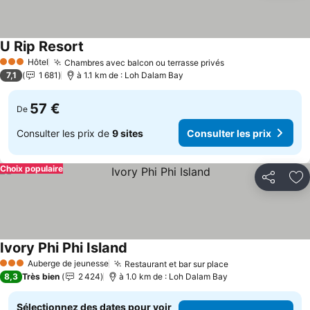
U Rip Resort
Hôtel
Chambres avec balcon ou terrasse privés
3 Étoiles
7,1
1 681
à 1.1 km de : Loh Dalam Bay
57 €
De
Consulter les prix de
9 sites
Consulter les prix
Choix populaire
Partager
Aj
Ivory Phi Phi Island
Auberge de jeunesse
Restaurant et bar sur place
3 Étoiles
8,3
Très bien
2 424
à 1.0 km de : Loh Dalam Bay
Sélectionnez des dates pour voir