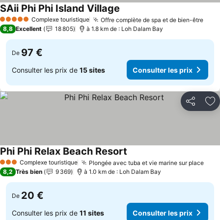
SAii Phi Phi Island Village
Complexe touristique
Offre complète de spa et de bien-être
5 Étoiles
8,8
Excellent
18 805
à 1.8 km de : Loh Dalam Bay
97 €
De
Consulter les prix de
15 sites
Consulter les prix
Partager
Aj
Phi Phi Relax Beach Resort
Complexe touristique
Plongée avec tuba et vie marine sur place
3 Étoiles
8,2
Très bien
9 369
à 1.0 km de : Loh Dalam Bay
20 €
De
Consulter les prix de
11 sites
Consulter les prix