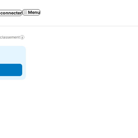
Menu
 connecter
 classement