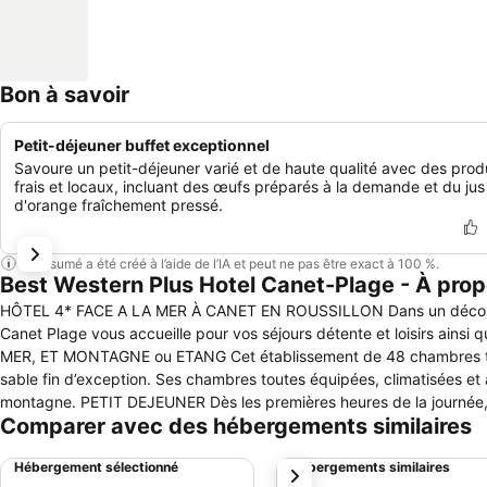
Bon à savoir
Petit-déjeuner buffet exceptionnel
Savoure un petit-déjeuner varié et de haute qualité avec des prod
frais et locaux, incluant des œufs préparés à la demande et du jus
d'orange fraîchement pressé.
Ce résumé a été créé à l’aide de l’IA et peut ne pas être exact à 100 %.
Best Western Plus Hotel Canet-Plage - À pro
HÔTEL 4* FACE A LA MER À CANET EN ROUSSILLON Dans un décor al
Canet Plage vous accueille pour vos séjours détente et loisirs ainsi que pour vos dépla
MER, ET MONTAGNE ou ETANG Cet établissement de 48 chambres total
sable fin d’exception. Ses chambres toutes équipées, climatisées et a
montagne. PETIT DEJEUNER Dès les premières heures de la journée, que vous souhaitiez profiter de notre salle à manger ensoleillée ou que vous
Comparer avec des hébergements similaires
préfériez savourer votre petit-déjeuner au lit ou sur votre balcon, 
vous vous délecterez d’un délicieux assortiment de mets sucrés et salés cuisinés
Hébergement sélectionné
Hébergements similaires
suivant
petites faims, l’hôtel propose une carte en Room Service disponible 