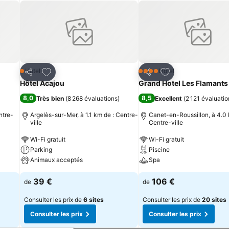
ultra-compétitif pour notre clientèle de voyage soucieuse de retrouve
notre clientèle loisir, des aménagements de formules demi-pension 
s contacter et profiter d’un séjour tout compris.
is
Ajouter à mes favoris
Ajouter à mes fav
Hôtel
Hôtel
1 Étoiles
4 Étoiles
Partager
Partager
Hôtel Acajou
Grand Hotel Les Flamants
8,0
8,5
Très bien
(
8 268 évaluations
)
Excellent
(
2 121 évaluatio
ntre-
Argelès-sur-Mer, à 1.1 km de : Centre-
Canet-en-Roussillon, à 4.0 
ville
Centre-ville
Wi-Fi gratuit
Wi-Fi gratuit
Parking
Piscine
Animaux acceptés
Spa
39 €
106 €
de
de
Consulter les prix de
6 sites
Consulter les prix de
20 sites
Consulter les prix
Consulter les prix