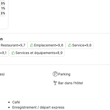
3
%
1
%
2
%
on
Restaurant
•
9,7
Emplacement
•
9,6
Service
•
9,6
•
9,1
Services et équipements
•
8,9
es)
Parking
Bar dans l'hôtel
Café
Enregistrement / départ express