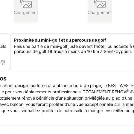
Chargement
Chargement
Proximité du mini-golf et du parcours de golf
uits
Fais une partie de mini-golf juste devant l'hôtel, ou accède à
parcours de golf 18 trous à moins de 10 km à Saint-Cyprien.
pos
liant design moderne et ambiance bord de plage, le BEST WESTE
cements professionnels. TOTALEMENT RÉNOVÉ AVEC VUE SUR
ement rénové bénéficie d’une situation privilégiée au pied d’une
vec balcon, vous feront profiter d’une vue exceptionnelle sur la mer 
toutes les options sont permises. En buffet ou directement dans votre
 avec des produits locaux de qualités. ROOM SERVICES Pour les
24h/24. Snacking, petits plats, encas sucrés ou salés toutes les envi