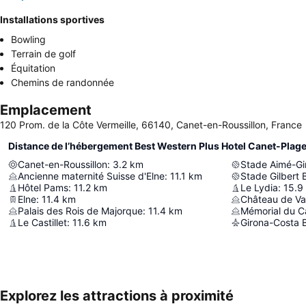
Installations sportives
Bowling
Terrain de golf
Équitation
Chemins de randonnée
Emplacement
120 Prom. de la Côte Vermeille, 66140, Canet-en-Roussillon, France
Distance de l’hébergement Best Western Plus Hotel Canet-Plag
Canet-en-Roussillon
:
3.2
km
Stade Aimé-Gi
Ancienne maternité Suisse d'Elne
:
11.1
km
Stade Gilbert 
Hôtel Pams
:
11.2
km
Le Lydia
:
15.9
Elne
:
11.4
km
Château de V
Palais des Rois de Majorque
:
11.4
km
Mémorial du C
Le Castillet
:
11.6
km
Girona-Costa B
Explorez les attractions à proximité