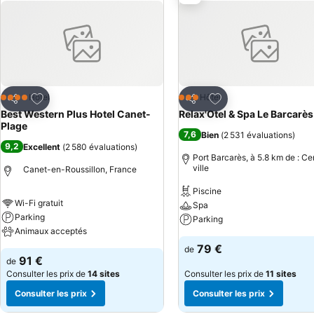
comblées. SOIREE ETAPE DEMI PENSION Pour notre clientèle professionnelle, des formules soirées-étapes avec des restaurants partenaires situés en
front de mer sont disponibles en semaine à partir de 105€. Un tarif 
ambiance chaleureuse et confortable lors de ses déplacements Pour 
organisées avec nos restaurants partenaires. N’attendez pas pour nou
Ajouter à mes favoris
Ajouter à mes favor
Hôtel
Hôtel
4 Étoiles
3 Étoiles
Partager
Partager
Best Western Plus Hotel Canet-
Relax'Otel & Spa Le Barcarès
Plage
7,6
Bien
(
2 531 évaluations
)
9,2
Excellent
(
2 580 évaluations
)
Port Barcarès, à 5.8 km de : Ce
ville
Canet-en-Roussillon, France
Piscine
Wi-Fi gratuit
Spa
Parking
Parking
Animaux acceptés
79 €
de
91 €
de
Consulter les prix de
14 sites
Consulter les prix de
11 sites
Consulter les prix
Consulter les prix