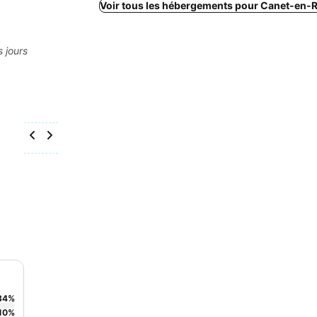
Voir tous les hébergements pour Canet-en-R
s jours
84
%
10
%