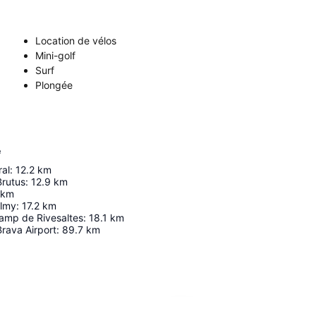
Location de vélos
Mini-golf
Surf
Plongée
e
ral
:
12.2
km
Brutus
:
12.9
km
km
almy
:
17.2
km
amp de Rivesaltes
:
18.1
km
rava Airport
:
89.7
km
Agrandir la carte