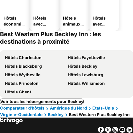
Hôtels
Hôtels
Hôtels
Hôtels
économiq
avec
animaux
avec
ues
piscine
acceptés
parking
Best Western Plus Beckley Inn : les
destinations à proximité
Hôtels Charleston
Hôtels Fayetteville
Hôtels Blacksburg
Hôtels Beckley
Hôtels Wytheville
Hôtels Lewisburg
Hôtels Princeton
Hôtels Williamson
Hôtels Ghent
Voir tous les hébergements pour Beckley
Comparateur d'hôtels
Amérique du Nord
Etats-Unis
Virginie-Occidentale
Beckley
Best Western Plus Beckley Inn
Facebook
Twitter
Insta
Yo