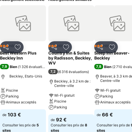
Hôtel
Hôtel
Hôtel
3 Étoiles
3 Étoiles
3 Étoiles
Partager
Ajouter à mes favoris
Partager
Ajouter à mes favoris
Partager
Ajouter à
Best Western Plus
Country Inn & Suites
Sleep Inn Beaver-
Beckley Inn
by Radisson, Beckley,
Beckley
WV
7,9
7,8
Bien
(
1 326 évaluations
)
Bien
(
2 710 éval
7,2
(
6 316 évaluations
)
Beckley, Etats-Unis
Beaver, à 3.3 km de
Centre-ville
Beckley, à 3.2 km de :
Centre-ville
Piscine
Wi-Fi gratuit
Wi-Fi gratuit
Parking
Parking
Piscine
Animaux acceptés
Animaux acceptés
Parking
103 €
66 €
de
de
92 €
de
Consulter les prix de
5
Consulter les prix de
8
Consulter les prix de
sites
sites
sites