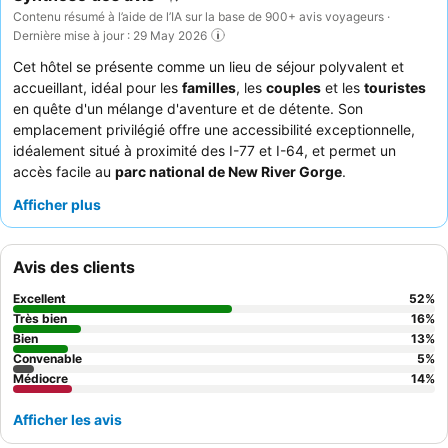
Contenu résumé à l’aide de l’IA sur la base de 900+ avis voyageurs ·
Dernière mise à jour : 29 May 2026
Cet hôtel se présente comme un lieu de séjour polyvalent et
accueillant, idéal pour les
familles
, les
couples
et les
touristes
en quête d'un mélange d'aventure et de détente. Son
emplacement privilégié offre une accessibilité exceptionnelle,
idéalement situé à proximité des I-77 et I-64, et permet un
accès facile au
parc national de New River Gorge
.
L'établissement dispose d'une
piscine extérieure
attrayante et
Afficher plus
d'un centre de remise en forme bien équipé, pour les clients en
quête de loisirs ou d'activités. Les clients ne cessent de louer le
personnel et le service exceptionnels
, soulignant leur amabilité
Avis des clients
et leur efficacité, complétés par un délicieux et copieux petit-
déjeuner buffet. Pour un séjour vraiment confortable, pensez à
Excellent
52
%
demander une chambre avec l'un des lits et oreillers
Très bien
16
%
confortables très appréciés.
Bien
13
%
Convenable
5
%
Médiocre
14
%
Afficher les avis