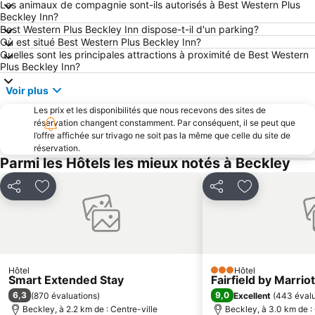
Les animaux de compagnie sont-ils autorisés à Best Western Plus
Beckley Inn?
Best Western Plus Beckley Inn dispose-t-il d'un parking?
Où est situé Best Western Plus Beckley Inn?
Quelles sont les principales attractions à proximité de Best Western
Plus Beckley Inn?
Voir plus
Les prix et les disponibilités que nous recevons des sites de
réservation changent constamment. Par conséquent, il se peut que
l’offre affichée sur trivago ne soit pas la même que celle du site de
réservation.
Parmi les Hôtels les mieux notés à Beckley
Partager
Ajouter à mes favoris
Partager
Ajouter à mes
Hôtel
Hôtel
3 Étoiles
Smart Extended Stay
Fairfield by Marrio
6,3
9,0
(
870 évaluations
)
Excellent
(
443 évalu
Beckley, à 2.2 km de : Centre-ville
Beckley, à 3.0 km de : 