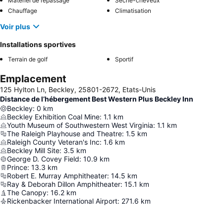
Matériel de repassage
Sèche-cheveux
Chauffage
Climatisation
Voir plus
Installations sportives
Terrain de golf
Sportif
Emplacement
125 Hylton Ln, Beckley, 25801-2672, Etats-Unis
Distance de l’hébergement Best Western Plus Beckley Inn
Beckley
:
0
km
Beckley Exhibition Coal Mine
:
1.1
km
Youth Museum of Southwestern West Virginia
:
1.1
km
The Raleigh Playhouse and Theatre
:
1.5
km
Raleigh County Veteran's Inc
:
1.6
km
Beckley Mill Site
:
3.5
km
George D. Covey Field
:
10.9
km
Prince
:
13.3
km
Robert E. Murray Amphitheater
:
14.5
km
Ray & Deborah Dillon Amphitheater
:
15.1
km
The Canopy
:
16.2
km
Rickenbacker International Airport
:
271.6
km