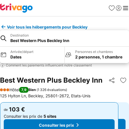
Favoris
Se con
Me
Voir tous les hébergements pour Beckley
Destination
Best Western Plus Beckley Inn
Arrivée/départ
Personnes et chambres
Dates
2 personnes, 1 chambre
Comment les paiements influencent notre classement
Best Western Plus Beckley Inn
Partager
Aj
Hôtel
7,9
Bien
(
1 326 évaluations
)
3 Étoiles
125 Hylton Ln, Beckley, 25801-2672, Etats-Unis
103 €
103 €
de
de
Consulter les prix de
5 sites
Consulter les prix de
5 sites
Consulter les prix
Consulter les prix