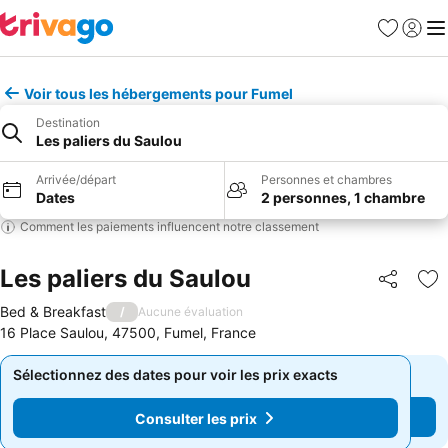
Favoris
Se con
Me
Voir tous les hébergements pour Fumel
Destination
Les paliers du Saulou
Arrivée/départ
Personnes et chambres
Dates
2 personnes, 1 chambre
Comment les paiements influencent notre classement
Les paliers du Saulou
Partager
Aj
Bed & Breakfast
/
Aucune évaluation
16 Place Saulou, 47500, Fumel, France
Sélectionnez des dates pour voir les prix exacts
Sélectionnez des dates pour voir les prix exacts
Consulter les prix
Consulter les prix