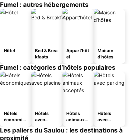
Fumel : autres hébergements
Hôtel
Bed & Brea
Appart’hôt
Maison
kfasts
el
d’hôtes
Fumel : catégories d’hôtels populaires
Hôtels
Hôtels
Hôtels
Hôtels
économiq
avec
animaux
avec
ues
piscine
acceptés
parking
Les paliers du Saulou : les destinations à
proximité