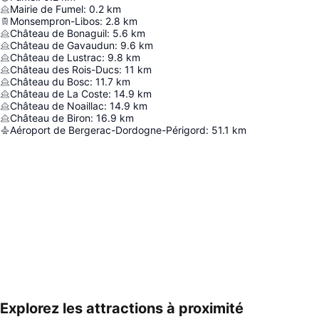
Mairie de Fumel
:
0.2
km
Monsempron-Libos
:
2.8
km
Château de Bonaguil
:
5.6
km
Château de Gavaudun
:
9.6
km
Château de Lustrac
:
9.8
km
Château des Rois-Ducs
:
11
km
Château du Bosc
:
11.7
km
Château de La Coste
:
14.9
km
Château de Noaillac
:
14.9
km
Château de Biron
:
16.9
km
Aéroport de Bergerac-Dordogne-Périgord
:
51.1
km
Explorez les attractions à proximité
Agrandir la carte