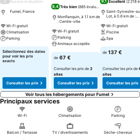
/
9,1
Aucune évaluation
Excellent
(
2 218 é
8,4
Très bien
(
885 évaluations
)
Fumel, France
Saint-Sylvestre-su
Lot, à 0.6 km de :
Monflanquin, à 1.1 km de
Centre-ville
: Centre-ville
Wi-Fi gratuit
Wi-Fi gratuit
Wi-Fi gratuit
Climatisation
Piscine
Parking
Parking
Spa
Animaux acceptés
Consulter les prix
Consulter les pri
Sélectionnez des dates
137 €
de
Consulter les prix
pour voir les prix
67 €
de
exacts
Consulter les prix de
2
Consulter les prix de
sites
sites
Consulter les prix
Consulter les prix
Consulter les prix
Voir tous les hébergements pour Fumel
Principaux services
Wi-Fi
Climatisation
Parking
Balcon / Terrasse
TV / divertissements
Sèche-cheveux