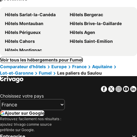
Hôtels Sarlat-la-Canéda
Hôtels Bergerac
Hôtels Montauban
Hôtels Brive-la-Gaillarde
Hôtels Périgueux
Hôtels Agen
Hôtels Cahors
Hôtels Saint-Emilion
Hôtels Montignac
Voir tous les hébergements pour Fumel
Comparateur d'hôtels
Europe
France
Aquitaine
Lot-et-Garonne
Fumel
Les paliers du Saulou
Facebook
Twitter
Insta
Yo
Choisissez votre pays
Ajouter sur Google
Retrouvez facilement nos résultats :
ajoutez trivago comme source
préférée sur Google.
Entreprise