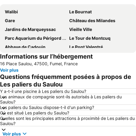
Walibi
Le Bournat
Gare
Château des Milandes
Jardins de Marqueyssac
Vieille Ville
Parc Aquarium du Périgord Noir
Le Tour de Montcuq
Abbaye de Cadouin
Le Pont Valentré
Informations sur l’hébergement
Cahors-Lalbenque Airport
Aéroport Agen-La Garenne
16 Place Saulou, 47500, Fumel, France
La Halle
Grotte de Font de Gaume
Voir plus
La Place de la Halle
L'aqueduc Romain de la vallée de Vers à Cahors
Questions fréquemment posées à propos de
Cathédrale St-Sacerdos
Festival des Jeux du Théâtre de Sarlat
Les paliers du Saulou
Marché hebdomadaire
Hôtel de Roaldès dit Maison Henri IV
Y a-t-il une piscine à Les paliers du Saulou?
Les animaux de compagnie sont-ils autorisés à Les paliers du
Les Contes du Lébérou - Festival en Périgord Noir
Saulou?
Les paliers du Saulou dispose-t-il d'un parking?
Où est situé Les paliers du Saulou?
Quelles sont les principales attractions à proximité de Les paliers du
Saulou?
Voir plus