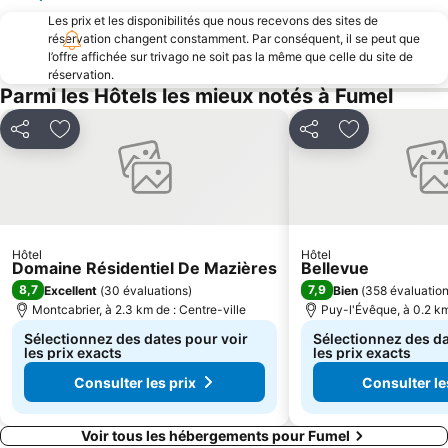
Les prix et les disponibilités que nous recevons des sites de
réservation changent constamment. Par conséquent, il se peut que
l’offre affichée sur trivago ne soit pas la même que celle du site de
réservation.
Parmi les Hôtels les mieux notés à Fumel
Partager
Ajouter à mes favoris
Partager
Ajouter à mes
Hôtel
Hôtel
Domaine Résidentiel De Mazières
Bellevue
8,7
7,9
Excellent
(
30 évaluations
)
Bien
(
358 évaluatio
Montcabrier, à 2.3 km de : Centre-ville
Puy-l'Évêque, à 0.2 km
Sélectionnez des dates pour voir
Sélectionnez des da
les prix exacts
les prix exacts
Consulter les prix
Consulter le
Voir tous les hébergements pour Fumel