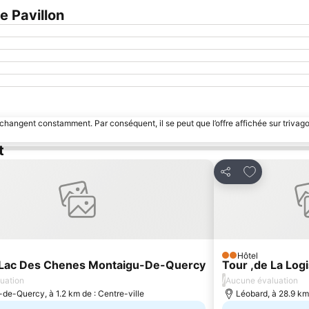
 Pavillon
 changent constamment. Par conséquent, il se peut que l’offre affichée sur trivago
t
er à mes favoris
Ajouter à me
Partager
Hôtel
2 Étoiles
 Lac Des Chenes Montaigu-De-Quercy
Tour ,de La Log
/
uation
Aucune évaluation
de-Quercy, à 1.2 km de : Centre-ville
Léobard, à 28.9 km 