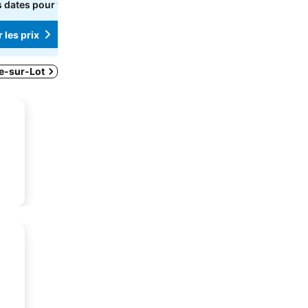
 dates pour voir
Sélectionnez des dates pour voir
les prix exacts
 les prix
Consulter les prix
re-sur-Lot