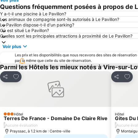
Questions fréquemment posées à propos de Le
Y a-t-il une piscine à Le Pavillon?
Les animaux de compagnie sont-ils autorisés à Le Pavillon?
Le Pavillon dispose-t-il d'un parking?
Où est situé Le Pavillon?
Quelles sont les principales attractions à proximité de Le Pavillon?
Voir plus
Les prix et les disponibilités que nous recevons des sites de réservation
pas la même que celle du site de réservation.
Parmi les Hôtels les mieux notés à Vire-sur-Lo
Ajouter à mes favoris
Ajout
Partager
Partager
Hôtel
Hôtel
3 Étoiles
Terres De France - Domaine De Claire Rive
Gites Du
/
/
Aucune évaluation
Aucune éval
Prayssac, à 1.2 km de : Centre-ville
Montaigu-