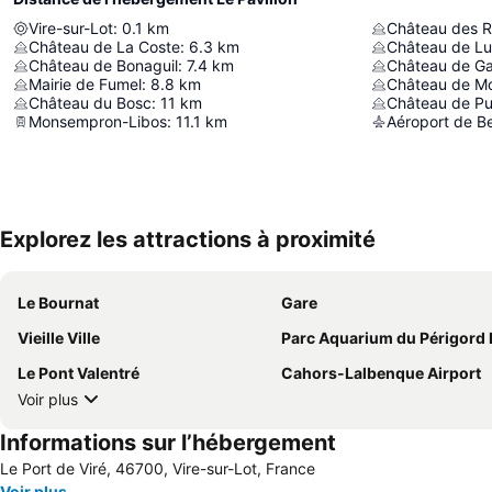
Vire-sur-Lot
:
0.1
km
Château des R
Château de La Coste
:
6.3
km
Château de Lu
Château de Bonaguil
:
7.4
km
Château de G
Mairie de Fumel
:
8.8
km
Château de Mo
Château du Bosc
:
11
km
Château de Pu
Monsempron-Libos
:
11.1
km
Explorez les attractions à proximité
Le Bournat
Gare
Vieille Ville
Parc Aquarium du Périgord 
Le Pont Valentré
Cahors-Lalbenque Airport
Voir plus
Informations sur l’hébergement
Le Port de Viré, 46700, Vire-sur-Lot, France
Voir plus