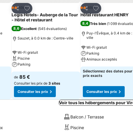
is
Ajouter à mes favoris
Ajouter à mes fav
Hôtel
Hôtel
2 Étoiles
2 Étoiles
Partager
Partager
Logis Hotels- Auberge de la Tour
Hôtel restaurant HENRY
- Hôtel et restaurant
8,4
Très bien
(
1 099 évaluati
8,6
Excellent
(
545 évaluations
)
le
Puy-l'Évêque, à 0.4 km de :
ville
Sauzet, à 0.0 km de : Centre-ville
Wi-Fi gratuit
Wi-Fi gratuit
Parking
Piscine
Animaux acceptés
Parking
Sélectionnez des dates pour 
prix exacts
85 €
de
Consulter les prix de
3 sites
Consulter les prix
Consulter les prix
Voir tous les hébergements pour Vi
Balcon / Terrasse
ux
Piscine