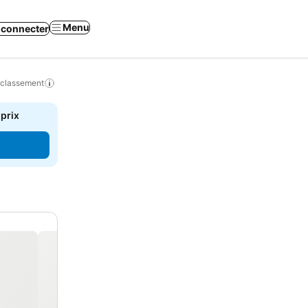
Menu
 connecter
 classement
 prix