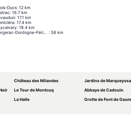
ois-Ducs
:
12
km
strac
:
16.7
km
avaudun
:
17.1
km
ntcléra
:
17.4
km
ycalvary
:
18.4
km
Aéroport de Bergerac-Dordogne-Périgord
:
58
km
Agrandir la carte
Château des Milandes
Jardins de Marqueyss
Noir
Le Tour de Montcuq
Abbaye de Cadouin
La Halle
Grotte de Font de Gau