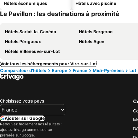
Hôtels économiques
Hôtels avec piscine
Le Pavillon : les destinations à proximité
Hôtels Sarlat-la-Canéda
Hôtels Bergerac
Hôtels Périgueux
Hôtels Agen
Hôtels Villeneuve-sur-Lot
Voir tous les hébergements pour Vire-sur-Lot
Comparateur d'hôtels
Europe
France
Midi-Pyrénées
Lot
Choisissez votre pays
Co
Co
Ajouter sur Google
Me
Retrouvez facilement nos résultats :
Dé
ajoutez trivago comme source
préférée sur Google.
Pr