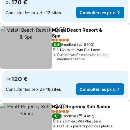
170 €
De
Consulter les prix de
12 sites
Consulter les prix
Melati Beach Resort &
Partager
Ajouter à mes favoris
Spa
Consulter les prix
5 Étoiles
8,9
Excellent
5 600
à 1.6 km de : Wat Plai Laem
Cuisine variée avec une touche
méditerranéenne
120 €
De
Consulter les prix de
16 sites
Consulter les prix
Hyatt Regency Koh Samui
Partager
Ajouter à mes favoris
5 Étoiles
9,2
Excellent
4 497
à 2.2 km de : Wat Plai Laem
Huit lieux parfaits pour des photos
Consulte