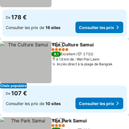
178 €
De
Consulter les prix de
16 sites
Consulter les prix
The Culture Samui
Partager
Ajouter à mes favoris
Consulte
5 Étoiles
9,1
Excellent
2 732
à 1.6 km de : Wat Plai Laem
Accès direct à la plage de Bangrak
Consult
Choix populaire
107 €
De
Consulter les prix de
10 sites
Consulter les prix
The Park Samui
Partager
Ajouter à mes favoris
Consulter l
4 Étoiles