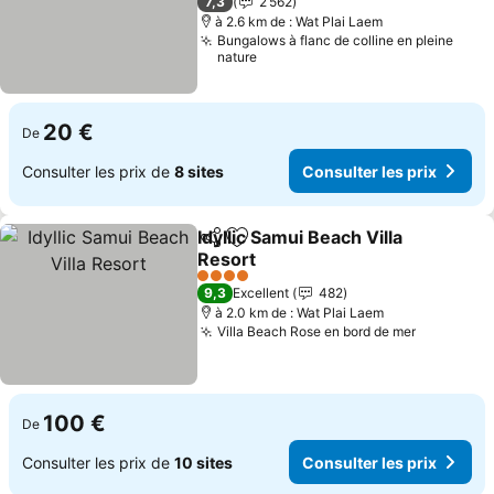
7,3
2 562
à 2.6 km de : Wat Plai Laem
Bungalows à flanc de colline en pleine
nature
20 €
De
Consulter les prix de
8 sites
Consulter les prix
Idyllic Samui Beach Villa
Partager
Ajouter à mes favoris
Resort
Consulter les prix
4 Étoiles
9,3
Excellent
482
à 2.0 km de : Wat Plai Laem
Villa Beach Rose en bord de mer
Consulter
100 €
De
Consulter les prix de
10 sites
Consulter les prix