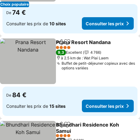
Choix populaire
74 €
De
Consulter les prix de
10 sites
Consulter les prix
Prana Resort Nandana
Partager
Ajouter à mes favoris
Cons
4 Étoiles
9,3
Excellent
4 766
à 2.5 km de : Wat Plai Laem
Buffet de petit-déjeuner copieux avec des
options variées
84 €
De
Consulter les prix de
15 sites
Consulter les prix
Bhundhari Residence Koh
Partager
Ajouter à mes favoris
Samui
Consulter les prix
4 Étoiles