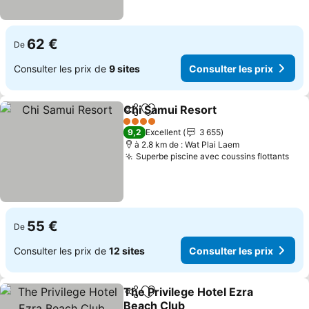
62 €
De
Consulter les prix de
9 sites
Consulter les prix
Chi Samui Resort
Partager
Ajouter à mes favoris
Consulter
4 Étoiles
9,2
Excellent
3 655
à 2.8 km de : Wat Plai Laem
Superbe piscine avec coussins flottants
Cons
55 €
De
Consulter les prix de
12 sites
Consulter les prix
The Privilege Hotel Ezra
Partager
Ajouter à mes favoris
Beach Club