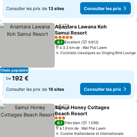
Consulter les prix de
13 sites
Consulter les prix
Anantara Lawana Koh
Partager
Ajouter à mes favoris
Samui Resort
Consulter les prix
5 Étoiles
9,1
Excellent
6 812
à 3.3 km de : Wat Plai Laem
Cocktails classiques au Singing Bird Lounge
Choix populaire
192 €
De
Consulter les prix de
16 sites
Consulter les prix
Samui Honey Cottages
Partager
Ajouter à mes favoris
Beach Resort
Consulter les prix
3 Étoiles
8,1
Très bien
1 099
à 1.9 km de : Wat Plai Laem
Cuisine thaïlandaise et internationale