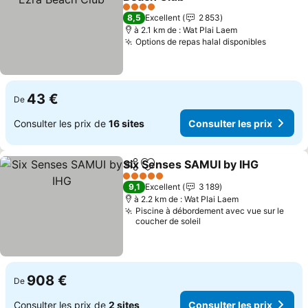
Consulter les prix
4 Étoiles
8,5
Excellent
2 853
à 2.1 km de : Wat Plai Laem
Options de repas halal disponibles
Consulte
43 €
De
Consulter les prix de
16 sites
Consulter les prix
Six Senses SAMUI by IHG
Partager
Ajouter à mes favoris
C
5 Étoiles
9,1
Excellent
3 189
à 2.2 km de : Wat Plai Laem
Piscine à débordement avec vue sur le
coucher de soleil
908 €
De
Consulter les prix de
2 sites
Consulter les prix