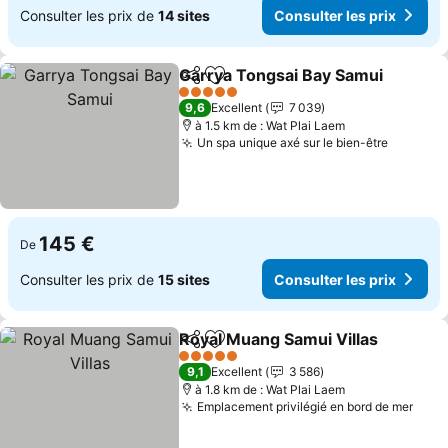
Consulter les prix de
14 sites
Consulter les prix
Garrya Tongsai Bay Samui
Partager
Ajouter à mes favoris
5 Étoiles
9,6
Excellent
7 039
à 1.5 km de : Wat Plai Laem
Un spa unique axé sur le bien-être
Consulte
145 €
De
Consulter les prix de
15 sites
Consulter les prix
Royal Muang Samui Villas
Partager
Ajouter à mes favoris
5 Étoiles
9,1
Excellent
3 586
à 1.8 km de : Wat Plai Laem
Emplacement privilégié en bord de mer
Cons