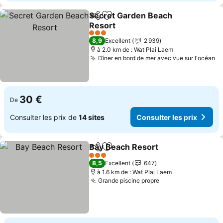
Secret Garden Beach
Partager
Ajouter à mes favoris
Resort
Consulter les prix
3 Étoiles
8,9
Excellent
2 939
à 2.0 km de : Wat Plai Laem
Dîner en bord de mer avec vue sur l'océan
Co
30 €
De
Consulter les prix de
14 sites
Consulter les prix
Bay Beach Resort
Partager
Ajouter à mes favoris
Consulter
3 Étoiles
8,5
Excellent
647
à 1.6 km de : Wat Plai Laem
Grande piscine propre
Consulter les pri