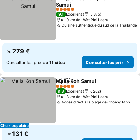
Partager
Ajouter à mes favoris
Samui
Consulter les prix
5 Étoiles
9,1
Excellent
3 875
à 1.9 km de : Wat Plai Laem
Cuisine authentique du sud de la Thaïlande
C
279 €
De
Consulter les prix de
11 sites
Consulter les prix
Melia Koh Samui
Partager
Ajouter à mes favoris
Consulter 
5 Étoiles
9,3
Excellent
6 262
à 1.8 km de : Wat Plai Laem
Accès direct à la plage de Choeng Mon
Cons
Choix populaire
131 €
De