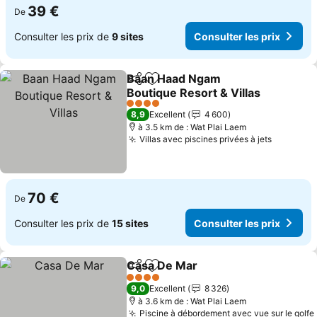
39 €
De
Consulter les prix de
9 sites
Consulter les prix
Baan Haad Ngam
Partager
Ajouter à mes favoris
Boutique Resort & Villas
Consulter les prix
4 Étoiles
8,9
Excellent
4 600
à 3.5 km de : Wat Plai Laem
Villas avec piscines privées à jets
Consulte
70 €
De
Consulter les prix de
15 sites
Consulter les prix
Casa De Mar
Partager
Ajouter à mes favoris
Consulter les 
4 Étoiles
9,0
Excellent
8 326
à 3.6 km de : Wat Plai Laem
Piscine à débordement avec vue sur le golfe