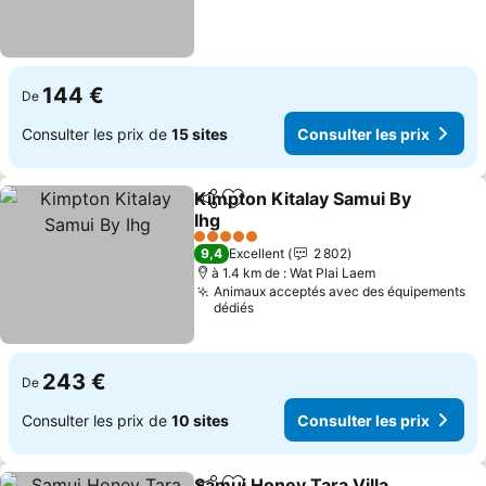
144 €
De
Consulter les prix de
15 sites
Consulter les prix
Kimpton Kitalay Samui By
Partager
Ajouter à mes favoris
Ihg
Consulter les prix
5 Étoiles
9,4
Excellent
2 802
à 1.4 km de : Wat Plai Laem
Animaux acceptés avec des équipements
dédiés
243 €
De
Consulter les prix de
10 sites
Consulter les prix
Samui Honey Tara Villa