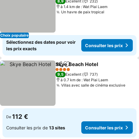
8,9
Excellent
232
à 1.4 km de : Wat Plai Laem
Un havre de paix tropical
Consulter les p
Choix populaire
Sélectionnez des dates pour voir
Consulter les prix
les prix exacts
Skye Beach Hotel
Partager
Ajouter à mes favoris
Consulter
4 Étoiles
9,5
Excellent
737
à 0.7 km de : Wat Plai Laem
Villas avec salle de cinéma exclusive
Consul
112 €
De
Consulter les prix de
13 sites
Consulter les prix