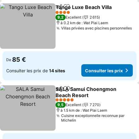
Tango Luxe Beach Villa
Partager
Ajouter à mes favoris
Con
4 Étoiles
9,2
Excellent
2 615
à 0.2 km de : Wat Plai Laem
Villas privées avec piscines personnelles
Con
85 €
De
Consulter les prix de
14 sites
Consulter les prix
SALA Samui Choengmon
Partager
Ajouter à mes favoris
Beach Resort
Consulter les prix
5 Étoiles
9,5
Excellent
7 270
à 1.5 km de : Wat Plai Laem
Cuisine exceptionnelle reconnue par
Michelin