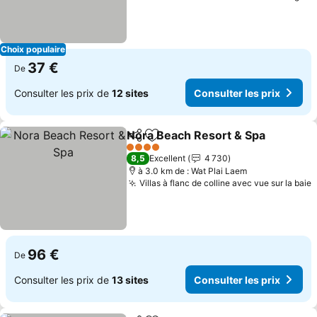
Choix populaire
37 €
De
Consulter les prix de
12 sites
Consulter les prix
Nora Beach Resort & Spa
Partager
Ajouter à mes favoris
C
4 Étoiles
8,5
Excellent
4 730
à 3.0 km de : Wat Plai Laem
Villas à flanc de colline avec vue sur la baie
C
96 €
De
Consulter les prix de
13 sites
Consulter les prix