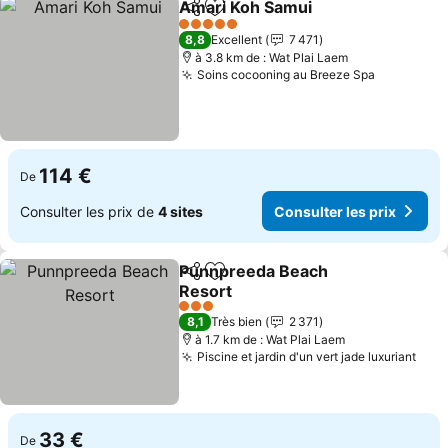
Amari Koh Samui
Partager
Ajouter à mes favoris
Consulter
5 Étoiles
8,8
Excellent
7 471
à 3.8 km de : Wat Plai Laem
Soins cocooning au Breeze Spa
Consulter
114 €
De
Consulter les prix de
4 sites
Consulter les prix
Punnpreeda Beach
Partager
Ajouter à mes favoris
Resort
Consulter les prix
3 Étoiles
8,1
Très bien
2 371
à 1.7 km de : Wat Plai Laem
Piscine et jardin d'un vert jade luxuriant
Cons
33 €
De