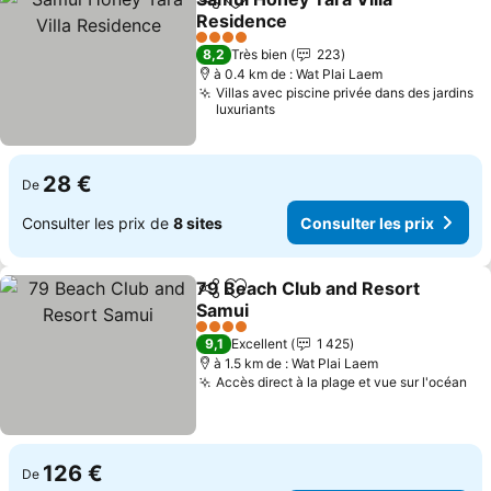
Partager
Ajouter à mes favoris
Residence
Consulter les prix
4 Étoiles
8,2
Très bien
223
à 0.4 km de : Wat Plai Laem
Villas avec piscine privée dans des jardins
luxuriants
28 €
De
Consulter les prix de
8 sites
Consulter les prix
79 Beach Club and Resort
Partager
Ajouter à mes favoris
Samui
Consulter les prix
4 Étoiles
9,1
Excellent
1 425
à 1.5 km de : Wat Plai Laem
Accès direct à la plage et vue sur l'océan
Con
126 €
De