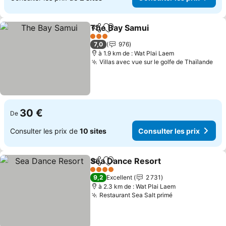
The Bay Samui
Partager
Ajouter à mes favoris
Consulter le
3 Étoiles
7,0
976
à 1.9 km de : Wat Plai Laem
Villas avec vue sur le golfe de Thaïlande
Con
30 €
De
Consulter les prix de
10 sites
Consulter les prix
Sea Dance Resort
Partager
Ajouter à mes favoris
Consulte
4 Étoiles
9,2
Excellent
2 731
à 2.3 km de : Wat Plai Laem
Restaurant Sea Salt primé
Consulter les 