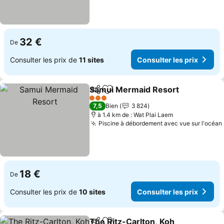
32 €
De
Consulter les prix de
11 sites
Consulter les prix
Samui Mermaid Resort
Partager
Ajouter à mes favoris
Con
3 Étoiles
7,5
Bien
3 824
à 1.4 km de : Wat Plai Laem
Piscine à débordement avec vue sur l'océan
18 €
De
Consulter les prix de
10 sites
Consulter les prix
The Ritz-Carlton, Koh