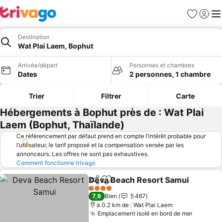
Favoris
Se con
Me
Destination
Wat Plai Laem, Bophut
Arrivée/départ
Personnes et chambres
Dates
2 personnes, 1 chambre
Trier
Filtrer
Carte
Hébergements à Bophut près de : Wat Plai
Laem (Bophut, Thaïlande)
Ce référencement par défaut prend en compte l’intérêt probable pour
l’utilisateur, le tarif proposé et la compensation versée par les
annonceurs. Les offres ne sont pas exhaustives.
Comment fonctionne trivago
Deva Beach Resort Samui
Partager
Ajouter à mes favoris
4 Étoiles
7,9
Bien
5 467
à 0.2 km de : Wat Plai Laem
Emplacement isolé en bord de mer
Consulte