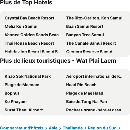
Plus de Top Hotels
Crystal Bay Beach Resort
The Ritz-Carlton, Koh Samui
Melia Koh Samui
Baan Samui Resort
Vannee Golden Sands Beachfront Resort
Banyan Tree Samui
Thai House Beach Resort
The Canale Samui Resort
Holiday Inn Resort Samui Bophut Beach By Ihg
Centara Reserve Samui
Plus de lieux touristiques - Wat Plai Laem
Outrigger Koh Samui Beach Resort
Centara Villas Samui
The Culture Samui
Anantara Lawana Koh Samui Resort
Khao Sok National Park
Aéroport international de Ko Samui
InterContinental Koh Samui Resort by IHG
White Sand Samui Resort
Plage de Maenam
Haad Rin Beach
Karma Resort
The Privilege Hotel Ezra Beach Club
Bophut
Plage de Mae Haad
Vana Belle, a Luxury Collection Resort, Koh Samui
Chaweng Noi Pool Villa
Ko Phayam
Baie de Tong Nai Pan
Lamai Coconut Beach Resort
Mercure Samui Chaweng Tana
Surat Thani Airport
Rochers grand-père et grand-mère
Summer Luxury Beach Resort & Spa
Kimpton Kitalay Samui By Ihg
Plages de Koh Nang yuan
Ko Phangan Elephant Trekking
Ark Bar Beach Resort
79 Beach Club and Resort Samui
Marché de Chumphon
Wat Plai Laem
Sasitara Residence
Florist Resort
Comparateur d'hôtels
Asie
Thaïlande
Région du Sud