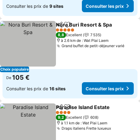
Consulter les prix de
9 sites
Consulter les prix
Nora Buri Resort & Spa
Partager
Ajouter à mes favoris
Con
5 Étoiles
8,8
Excellent
7 535
à 2.6 km de : Wat Plai Laem
Grand buffet de petit-déjeuner varié
Consul
Choix populaire
105 €
De
Consulter les prix de
16 sites
Consulter les prix
Paradise Island Estate
Partager
Ajouter à mes favoris
Cons
4 Étoiles
9,2
Excellent
608
à 1.1 km de : Wat Plai Laem
Draps italiens Frette luxueux
Consulter le