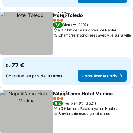
Hotel Toledo
Partager
Ajouter à mes favoris
Consulter les 
3 Étoiles
7,8
Bien
2 197
à 0.7 km de : Palais royal de Naples
Chambres insonorisées avec vue sur la ville
C
77 €
De
Consulter les prix de
10 sites
Consulter les prix
Napolit'amo Hotel Medina
Partager
Ajouter à mes favoris
3 Étoiles
8,2
Très bien
3 521
à 0.6 km de : Palais royal de Naples
Services de massage relaxants
Consulter 