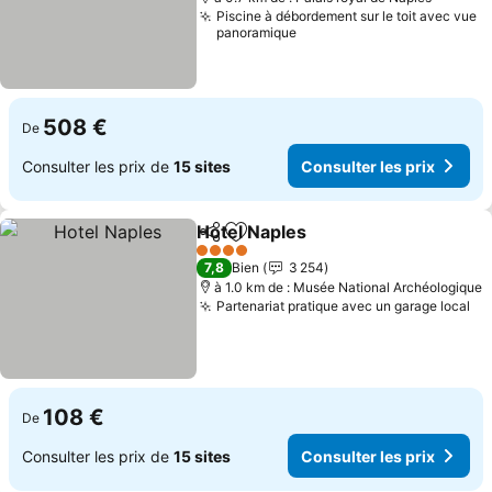
Piscine à débordement sur le toit avec vue
panoramique
508 €
De
Consulter les prix de
15 sites
Consulter les prix
Hotel Naples
Partager
Ajouter à mes favoris
Consulter les 
4 Étoiles
7,8
Bien
3 254
à 1.0 km de : Musée National Archéologique
Partenariat pratique avec un garage local
Co
108 €
De
Consulter les prix de
15 sites
Consulter les prix