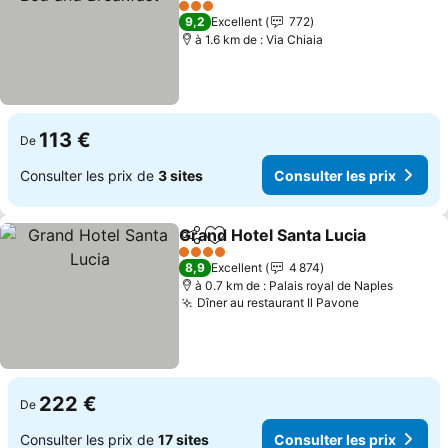
Consulter les prix
3 Étoiles
9,2
Excellent
772
à 1.6 km de : Via Chiaia
113 €
De
Consulter les prix de
3 sites
Consulter les prix
Grand Hotel Santa Lucia
Partager
Ajouter à mes favoris
Co
4 Étoiles
8,9
Excellent
4 874
à 0.7 km de : Palais royal de Naples
Dîner au restaurant Il Pavone
Consulter le
222 €
De
Consulter les prix de
17 sites
Consulter les prix