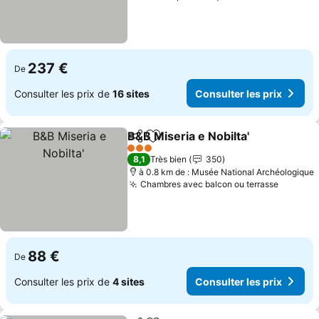
237 €
De
Consulter les prix de
16 sites
Consulter les prix
B&B Miseria e Nobilta'
Partager
Ajouter à mes favoris
Cons
3 Étoiles
8,1
Très bien
350
à 0.8 km de : Musée National Archéologique
Chambres avec balcon ou terrasse
Consult
88 €
De
Consulter les prix de
4 sites
Consulter les prix