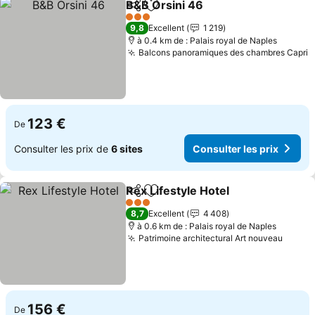
B&B Orsini 46
Partager
Ajouter à mes favoris
Consulter le
3 Étoiles
9,8
Excellent
1 219
à 0.4 km de : Palais royal de Naples
Balcons panoramiques des chambres Capri
C
123 €
De
Consulter les prix de
6 sites
Consulter les prix
Rex Lifestyle Hotel
Partager
Ajouter à mes favoris
Consult
3 Étoiles
8,7
Excellent
4 408
à 0.6 km de : Palais royal de Naples
Patrimoine architectural Art nouveau
Consul
156 €
De