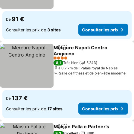
91 €
De
Consulter les prix de
3 sites
Consulter les prix
Mercure Napoli Centro
Partager
Ajouter à mes favoris
Angioino
Consulter les prix
4 Étoiles
8,1
Très bien
5 243
à 0.7 km de : Palais royal de Naples
Salle de fitness et de bien-être moderne
Con
137 €
De
Consulter les prix de
17 sites
Consulter les prix
Maison Palla e Partner's
Partager
Ajouter à mes favoris
Co
9,3
Excellent
368