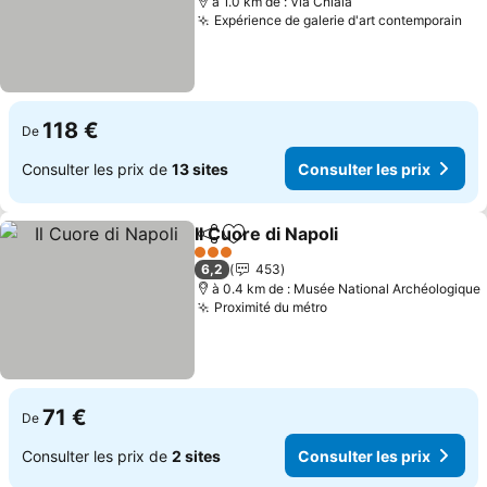
à 1.0 km de : Via Chiaia
Expérience de galerie d'art contemporain
Con
118 €
De
Consulter les prix de
13 sites
Consulter les prix
Il Cuore di Napoli
Partager
Ajouter à mes favoris
Consulter
3 Étoiles
6,2
453
à 0.4 km de : Musée National Archéologique
Proximité du métro
Consulter les prix
71 €
De
Consulter les prix de
2 sites
Consulter les prix