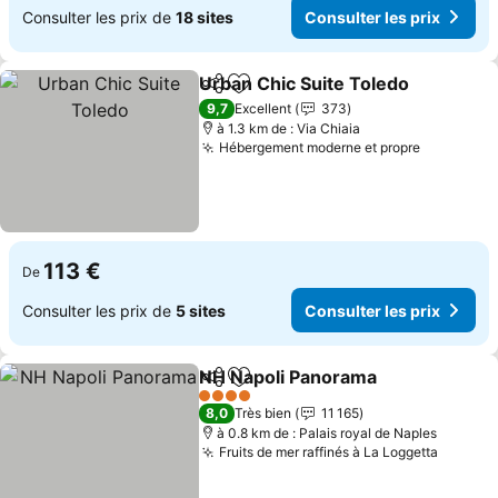
Consulter les prix de
18 sites
Consulter les prix
Urban Chic Suite Toledo
Partager
Ajouter à mes favoris
Co
9,7
Excellent
373
à 1.3 km de : Via Chiaia
Hébergement moderne et propre
Consulter
113 €
De
Consulter les prix de
5 sites
Consulter les prix
NH Napoli Panorama
Partager
Ajouter à mes favoris
Consul
4 Étoiles
8,0
Très bien
11 165
à 0.8 km de : Palais royal de Naples
Fruits de mer raffinés à La Loggetta
Consult