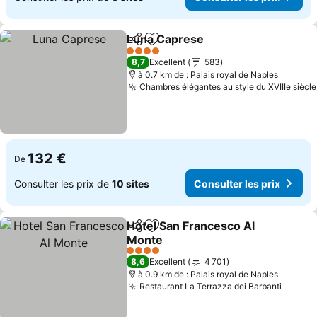
Luna Caprese
Partager
Ajouter à mes favoris
Consulter les
4 Étoiles
8,7
Excellent
583
à 0.7 km de : Palais royal de Naples
Chambres élégantes au style du XVIIIe siècle
132 €
De
Consulter les prix de
10 sites
Consulter les prix
Hotel San Francesco Al
Partager
Ajouter à mes favoris
Monte
Consulter les prix
4 Étoiles
8,6
Excellent
4 701
à 0.9 km de : Palais royal de Naples
Restaurant La Terrazza dei Barbanti
Consul