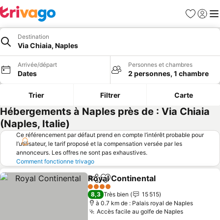
Favoris
Se con
Me
Destination
Via Chiaia, Naples
Arrivée/départ
Personnes et chambres
Dates
2 personnes, 1 chambre
Trier
Filtrer
Carte
Hébergements à Naples près de : Via Chiaia
(Naples, Italie)
Ce référencement par défaut prend en compte l’intérêt probable pour
l’utilisateur, le tarif proposé et la compensation versée par les
annonceurs. Les offres ne sont pas exhaustives.
Comment fonctionne trivago
Royal Continental
Partager
Ajouter à mes favoris
Consulter
4 Étoiles
8,3
Très bien
15 515
à 0.7 km de : Palais royal de Naples
Accès facile au golfe de Naples
Consulter 