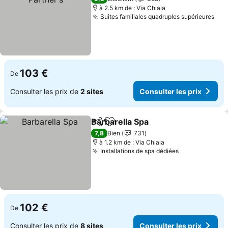
à 2.5 km de : Via Chiaia
Suites familiales quadruples supérieures
Con
103 €
De
Consulter les prix de
2 sites
Consulter les prix
Barbarella Spa
Partager
Ajouter à mes favoris
Consulter le
7,8
Bien
731
à 1.2 km de : Via Chiaia
Installations de spa dédiées
Consulter les
102 €
De
Consulter les prix de
8 sites
Consulter les prix