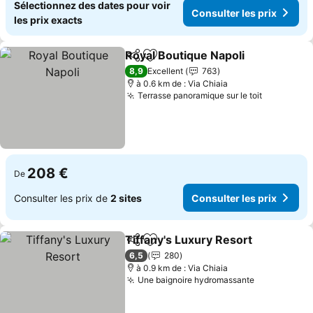
Sélectionnez des dates pour voir
Consulter les prix
les prix exacts
Royal Boutique Napoli
Partager
Ajouter à mes favoris
Cons
8,9
Excellent
763
à 0.6 km de : Via Chiaia
Terrasse panoramique sur le toit
Consulter
208 €
De
Consulter les prix de
2 sites
Consulter les prix
Tiffany's Luxury Resort
Partager
Ajouter à mes favoris
Con
6,5
280
à 0.9 km de : Via Chiaia
Une baignoire hydromassante
Consulter l