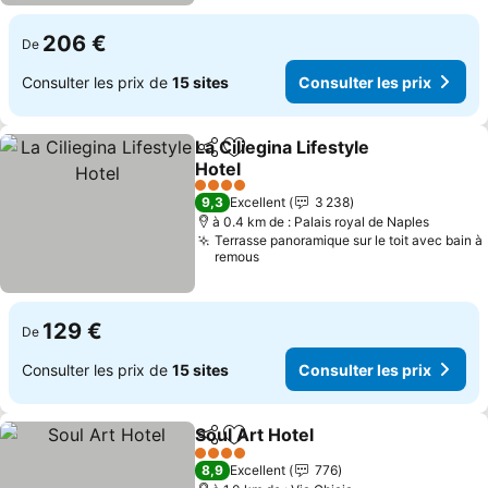
206 €
De
Consulter les prix de
15 sites
Consulter les prix
La Ciliegina Lifestyle
Partager
Ajouter à mes favoris
Hotel
Consulter les prix
4 Étoiles
9,3
Excellent
3 238
à 0.4 km de : Palais royal de Naples
Terrasse panoramique sur le toit avec bain à
remous
129 €
De
Consulter les prix de
15 sites
Consulter les prix
Soul Art Hotel
Partager
Ajouter à mes favoris
Consulter les
4 Étoiles
8,9
Excellent
776