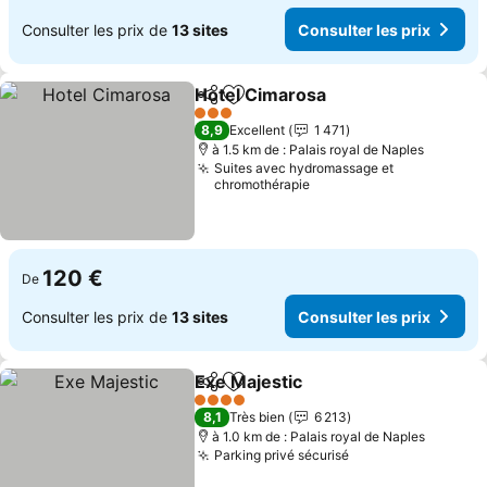
Consulter les prix de
13 sites
Consulter les prix
Hotel Cimarosa
Partager
Ajouter à mes favoris
Consulter l
3 Étoiles
8,9
Excellent
1 471
à 1.5 km de : Palais royal de Naples
Suites avec hydromassage et
chromothérapie
120 €
De
Consulter les prix de
13 sites
Consulter les prix
Exe Majestic
Partager
Ajouter à mes favoris
Consulter les 
4 Étoiles
8,1
Très bien
6 213
à 1.0 km de : Palais royal de Naples
Parking privé sécurisé
Consulter les pri