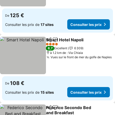
125 €
De
Consulter les prix de
17 sites
Consulter les prix
Smart Hotel Napoli
Partager
Ajouter à mes favoris
Consulte
4 Étoiles
8,7
Excellent
6 309
à 1.2 km de : Via Chiaia
Vues sur le front de mer du golfe de Naples
C
108 €
De
Consulter les prix de
15 sites
Consulter les prix
Federico Secondo Bed
Partager
Ajouter à mes favoris
and Breakfast