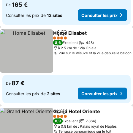
165 €
De
Consulter les prix de
12 sites
Consulter les prix
Home Elisabet
Partager
Ajouter à mes favoris
Consulter le
4 Étoiles
8,6
Excellent
448
à 2.5 km de : Via Chiaia
Vue sur le Vésuve et la ville depuis le balcon
87 €
De
Consulter les prix de
2 sites
Consulter les prix
Grand Hotel Oriente
Partager
Ajouter à mes favoris
Consul
4 Étoiles
8,9
Excellent
7 864
à 0.8 km de : Palais royal de Naples
Terrasse panoramique sur le toit
Consulter