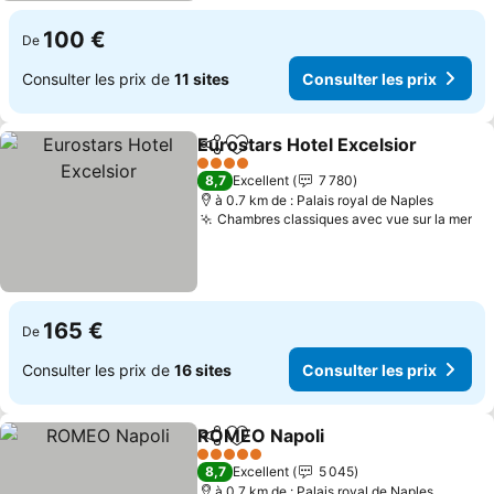
100 €
De
Consulter les prix de
11 sites
Consulter les prix
Eurostars Hotel Excelsior
Partager
Ajouter à mes favoris
4 Étoiles
8,7
Excellent
7 780
à 0.7 km de : Palais royal de Naples
Chambres classiques avec vue sur la mer
Co
165 €
De
Consulter les prix de
16 sites
Consulter les prix
ROMEO Napoli
Partager
Ajouter à mes favoris
Consulter le
5 Étoiles
8,7
Excellent
5 045
à 0.7 km de : Palais royal de Naples