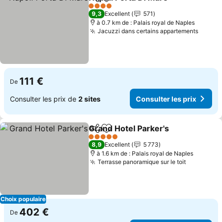
Partager
Ajouter à mes favoris
Consul
4 Étoiles
9,3
Excellent
571
à 0.7 km de : Palais royal de Naples
Jacuzzi dans certains appartements
Consul
111 €
De
Consulter les prix de
2 sites
Consulter les prix
Grand Hotel Parker's
Partager
Ajouter à mes favoris
Consu
5 Étoiles
8,9
Excellent
5 773
à 1.6 km de : Palais royal de Naples
Terrasse panoramique sur le toit
Consulter
Choix populaire
402 €
De