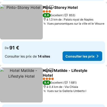
Pinto-Storey Hotel
Partager
Ajouter à mes favoris
Consulte
3 Étoiles
8,6
Excellent
853
à 1.3 km de : Palais royal de Naples
Vues panoramiques sur la ville et le Vésuve
C
91 €
De
Consulter les prix de
14 sites
Consulter les prix
Hotel Matilde - Lifestyle
Partager
Ajouter à mes favoris
Hotel
Consulter les prix
4 Étoiles
9,4
Excellent
1 681
à 0.4 km de : Via Chiaia
Vues sur la Galleria Umberto I
Consulter l