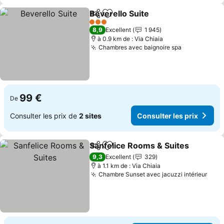
Beverello Suite
Partager
Ajouter à mes favoris
Consulter l
3 Étoiles
8,9
Excellent
1 945
à 0.9 km de : Via Chiaia
Chambres avec baignoire spa
Consulter l
99 €
De
Consulter les prix de
2 sites
Consulter les prix
Sanfelice Rooms & Suites
Partager
Ajouter à mes favoris
9,3
Excellent
329
à 1.1 km de : Via Chiaia
Chambre Sunset avec jacuzzi intérieur
Cons