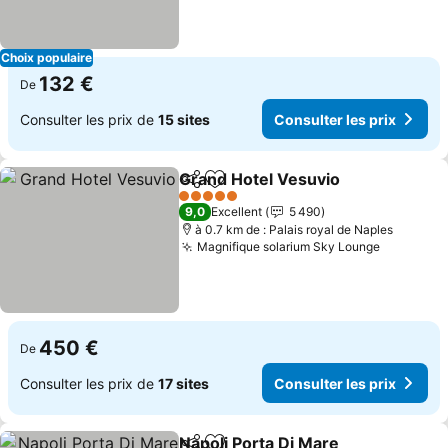
Choix populaire
132 €
De
Consulter les prix de
15 sites
Consulter les prix
Grand Hotel Vesuvio
Partager
Ajouter à mes favoris
Consul
5 Étoiles
9,0
Excellent
5 490
à 0.7 km de : Palais royal de Naples
Magnifique solarium Sky Lounge
Consulter
450 €
De
Consulter les prix de
17 sites
Consulter les prix
Napoli Porta Di Mare