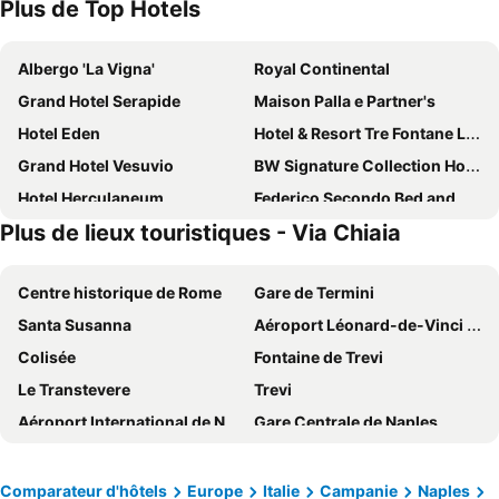
Plus de Top Hotels
Albergo 'La Vigna'
Royal Continental
Grand Hotel Serapide
Maison Palla e Partner's
Hotel Eden
Hotel & Resort Tre Fontane Luxury
Grand Hotel Vesuvio
BW Signature Collection Hotel Paradiso
Hotel Herculaneum
Federico Secondo Bed and Breakfast
Plus de lieux touristiques - Via Chiaia
CX Naples Centrale
B&B HOTEL Napoli
Hotel Giulia Ocean Club
Villa Elisio Hotel & Spa
Centre historique de Rome
Gare de Termini
Hotel Colombo
Hotel Cristina
Santa Susanna
Aéroport Léonard-de-Vinci de Rome Fiumicino
VPM room's central train station
Hotel Il Gabbiano
Colisée
Fontaine de Trevi
Hotel Ristorante Donato
B&B Sansevero Naples
Le Transtevere
Trevi
Napoli Porta Di Mare
Dimora71
Aéroport International de Naples - Capodichino
Gare Centrale de Naples
Gold Tower Lifestyle Hotel
UNA Hotels Napoli
Monti
Basilique Saint Pierre de Rome
B&B Hotel Napoli San Mauro
Hotel Gli Dei
Historic Centre of Naples
Piazza Navona
Palazzo Salgar
Grand Hotel Europa
Comparateur d'hôtels
Europe
Italie
Campanie
Naples