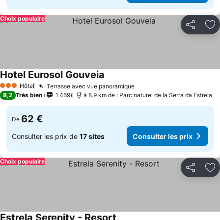
Choix populaire
Partager
Aj
Hotel Eurosol Gouveia
Consulter les prix
Hôtel
Terrasse avec vue panoramique
Consulter les prix
3 Étoiles
8,2
Très bien
1 469
à 8.9 km de : Parc naturel de la Serra da Estrela
62 €
De
Consulter les prix de
17 sites
Consulter les prix
Choix populaire
Partager
Aj
Estrela Serenity - Resort