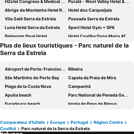
H2otel Congress & Medical Spa
Puralã - Wool Valley Hotel & SPA
Abrigo da Montanha Hotel Rural & Spa
Hotel dos Carqueijais
Vila Galé Serra da Estrela
Pousada Serra da Estrela
Luna Hotel Serra da Estrela
Sport Hotel Gym + SPA
Belmonte Sinai Hotel
Hotel Covilha Dona Maria Affiliated by Meliá
Plus de lieux touristiques - Parc naturel de la
Hotel Eurosol Seia Camelo
Santa Eufémia Covilhã Hotel
Serra da Estrela
Pousada Convento Belmonte
Hotel Eurosol Gouveia
Inatel Manteigas
Hotel Solneve
Aéroport de Porto-Francisco Sá-Carneiro
Ribeira
Albergaria Senhora do Espinheiro
Hotel Berne
São Martinho do Porto Bay
Capela da Praia de Mira
INATEL Linhares da Beira Hotel Rural
Pena D'Água Boutique Hotel & Villas
Plage de la Costa Nova
Campanhã
Casa Das Obras
Casa de São Lourenço - Burel Mountain Hotels
Apulia beach
Parc National de Peneda Gerês
Casas Da Lapa, Nature & Spa Hotel
INATEL Vila Ruiva Hotel
Furadouro beach
Igreja de Peso da Régua
Vale Do Zezere
Hotel Belsol
Matosinhos Beach
Nazaré beach
Madre de Água Hotel Rural de Charme
Casa Lagar Da Alagoa
Basílica de Nossa Senhora do Rosário de Fátima
Metro do Porto
Comparateur d'hôtels
Europe
Portugal
Région Centre
Casa Estrela de Alva
Matias Nature - Raízes da Vinha - Boutique Mountain Stay in Serra da Estrela, Seia
Covilhã
Parc naturel de la Serra da Estrela
Baixa
Praia de Esposende
Hotel da Fábrica
O Vicente