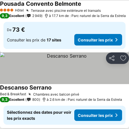
Pousada Convento Belmonte
Consulter les prix
Hôtel
Terrasse avec piscine extérieure et transats
Consulter les
4 Étoiles
9,3
Excellent
2 949
à 17.7 km de : Parc naturel de la Serra da Estrela
73 €
De
Consulter les prix de
17 sites
Consulter les prix
Partager
Aj
Descanso Serrano
Consulter les prix
Bed & Breakfast
Chambres avec balcon privé
Consulter les prix
9,3
Excellent
800
à 2.6 km de : Parc naturel de la Serra da Estrela
Sélectionnez des dates pour voir
Consulter les prix
les prix exacts