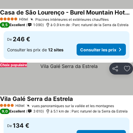
Casa de São Lourenço - Burel Mountain Hotels
Consulter les prix
Hôtel
Piscines intérieures et extérieures chauffées
Consulter l
5 Étoiles
9,5
Excellent
1 090
à 0.9 km de : Parc naturel de la Serra da Estrela
246 €
De
Consulter les prix de
12 sites
Consulter les prix
Choix populaire
Partager
Aj
Vila Galé Serra da Estrela
Consulter les prix
Hôtel
vues panoramiques sur la vallée et les montagnes
Consulte
4 Étoiles
9,0
Excellent
3 610
à 5.1 km de : Parc naturel de la Serra da Estrela
134 €
De