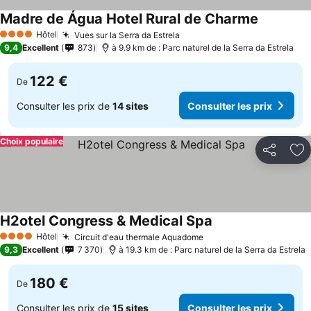
Madre de Água Hotel Rural de Charme
Consulter 
Hôtel
Vues sur la Serra da Estrela
Consulter les prix
4 Étoiles
9,4
Excellent
873
à 9.9 km de : Parc naturel de la Serra da Estrela
122 €
De
Consulter les prix de
14 sites
Consulter les prix
Choix populaire
Partager
Aj
H2otel Congress & Medical Spa
Consulter les prix
Hôtel
Circuit d'eau thermale Aquadome
Consulter les prix
4 Étoiles
9,3
Excellent
7 370
à 19.3 km de : Parc naturel de la Serra da Estrela
180 €
De
Consulter les prix de
15 sites
Consulter les prix