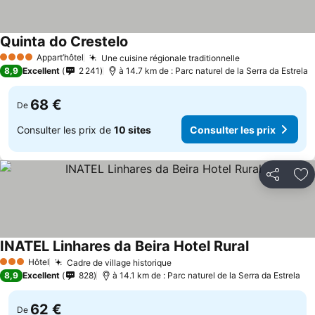
Quinta do Crestelo
Consulter les prix
Appart’hôtel
Une cuisine régionale traditionnelle
Consulter les 
4 Étoiles
8,9
Excellent
2 241
à 14.7 km de : Parc naturel de la Serra da Estrela
68 €
De
Consulter les prix de
10 sites
Consulter les prix
Partager
Aj
INATEL Linhares da Beira Hotel Rural
Consulter le
Hôtel
Cadre de village historique
Consulter les prix
3 Étoiles
8,9
Excellent
828
à 14.1 km de : Parc naturel de la Serra da Estrela
62 €
De