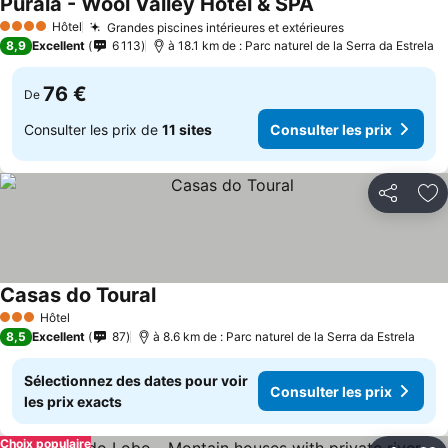
Puralã - Wool Valley Hotel & SPA
Consulter les prix
Hôtel
Grandes piscines intérieures et extérieures
Consulter les 
4 Étoiles
8,9
Excellent
6 113
à 18.1 km de : Parc naturel de la Serra da Estrela
76 €
De
Consulter les prix de
11 sites
Consulter les prix
Partager
Aj
Casas do Toural
Consulter les prix
Hôtel
3 Étoiles
8,5
Excellent
87
à 8.6 km de : Parc naturel de la Serra da Estrela
Sélectionnez des dates pour voir
Consulter les prix
les prix exacts
Choix populaire