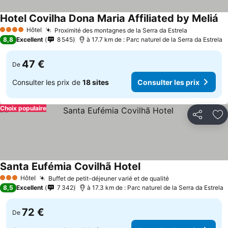
Hotel Covilha Dona Maria Affiliated by Meliá
Co
Hôtel
Proximité des montagnes de la Serra da Estrela
Consulter 
4 Étoiles
8,8
Excellent
8 545
à 17.7 km de : Parc naturel de la Serra da Estrela
47 €
De
Consulter les prix de
18 sites
Consulter les prix
Choix populaire
Partager
Aj
Santa Eufémia Covilhã Hotel
Consulter les prix
Hôtel
Buffet de petit-déjeuner varié et de qualité
Consulter les p
3 Étoiles
8,5
Excellent
7 342
à 17.3 km de : Parc naturel de la Serra da Estrela
72 €
De