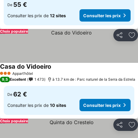
55 €
De
Consulter les prix de
12 sites
Consulter les prix
Choix populaire
Partager
Aj
Casa do Vidoeiro
Consulter les prix
Appart’hôtel
3 Étoiles
9,5
Excellent
1 473
à 13.7 km de : Parc naturel de la Serra da Estrela
62 €
De
Consulter les prix de
10 sites
Consulter les prix
Choix populaire
Partager
Aj