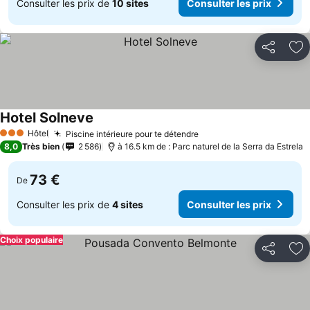
Consulter les prix de
10 sites
Consulter les prix
Partager
Aj
Hotel Solneve
Consulter les prix
Hôtel
Piscine intérieure pour te détendre
Consulter les prix
3 Étoiles
8,0
Très bien
2 586
à 16.5 km de : Parc naturel de la Serra da Estrela
73 €
De
Consulter les prix de
4 sites
Consulter les prix
Choix populaire
Partager
Aj