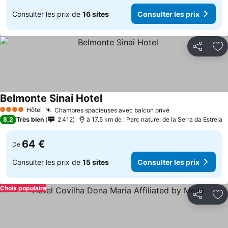
Consulter les prix de
16 sites
Consulter les prix
Partager
Aj
Belmonte Sinai Hotel
Consulter les prix
Hôtel
Chambres spacieuses avec balcon privé
Consulter les p
4 Étoiles
8,2
Très bien
2 412
à 17.5 km de : Parc naturel de la Serra da Estrela
64 €
De
Consulter les prix de
15 sites
Consulter les prix
Choix populaire
Partager
Aj