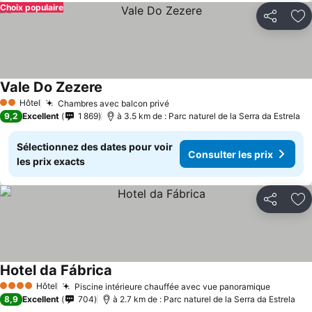
Choix populaire
Partager
Aj
Vale Do Zezere
Consulter les prix
Hôtel
Chambres avec balcon privé
Consulter les prix
2 Étoiles
9,2
Excellent
1 869
à 3.5 km de : Parc naturel de la Serra da Estrela
Sélectionnez des dates pour voir
Consulter les prix
les prix exacts
Partager
Aj
Hotel da Fábrica
Consulter les prix
Hôtel
Piscine intérieure chauffée avec vue panoramique
Consulte
4 Étoiles
8,9
Excellent
704
à 2.7 km de : Parc naturel de la Serra da Estrela