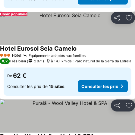
Choix populaire
Partager
Aj
Hotel Eurosol Seia Camelo
Consulter les prix
Hôtel
Équipements adaptés aux familles
Consulter les prix
3 Étoiles
8,2
Très bien
2 871
à 14.1 km de : Parc naturel de la Serra da Estrela
62 €
De
Consulter les prix de
15 sites
Consulter les prix
Partager
Aj