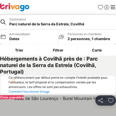
Favoris
Se con
Me
Destination
Parc naturel de la Serra da Estrela, Covilhã
Arrivée/départ
Personnes et chambres
Dates
2 personnes, 1 chambre
Trier
Filtrer
Carte
Hébergements à Covilhã près de : Parc
naturel de la Serra da Estrela (Covilhã,
Portugal)
Ce référencement par défaut prend en compte l’intérêt probable pour
l’utilisateur, le tarif proposé et la compensation versée par les
annonceurs. Les offres ne sont pas exhaustives.
Comment fonctionne trivago
Choix populaire
Partager
Aj