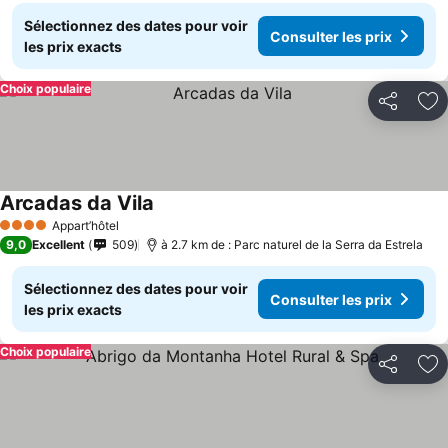
Sélectionnez des dates pour voir
Consulter les prix
les prix exacts
Choix populaire
Partager
Aj
Arcadas da Vila
Consulter les prix
Appart’hôtel
4 Étoiles
9,0
Excellent
509
à 2.7 km de : Parc naturel de la Serra da Estrela
Sélectionnez des dates pour voir
Consulter les prix
les prix exacts
Choix populaire
Partager
Aj