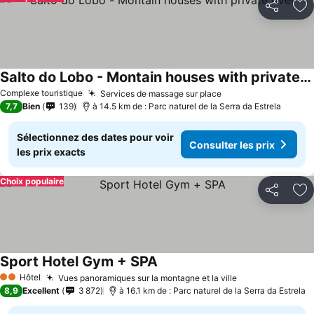
Partager
Aj
Salto do Lobo - Montain houses with private river
Consulter les prix
Complexe touristique
Services de massage sur place
Consulter les prix
7,7
Bien
139
à 14.5 km de : Parc naturel de la Serra da Estrela
Sélectionnez des dates pour voir
Consulter les prix
les prix exacts
Choix populaire
Partager
Aj
Sport Hotel Gym + SPA
Consulter les prix
Hôtel
Vues panoramiques sur la montagne et la ville
Consulter les p
2 Étoiles
8,9
Excellent
3 872
à 16.1 km de : Parc naturel de la Serra da Estrela