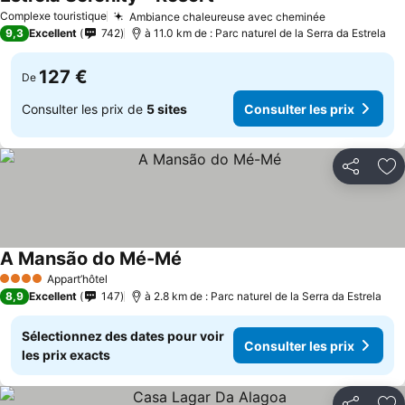
Consulter les prix
Complexe touristique
Ambiance chaleureuse avec cheminée
Consulter le
9,3
Excellent
742
à 11.0 km de : Parc naturel de la Serra da Estrela
127 €
De
Consulter les prix de
5 sites
Consulter les prix
Partager
Aj
A Mansão do Mé-Mé
Consulter les prix
Appart’hôtel
4 Étoiles
8,9
Excellent
147
à 2.8 km de : Parc naturel de la Serra da Estrela
Sélectionnez des dates pour voir
Consulter les prix
les prix exacts