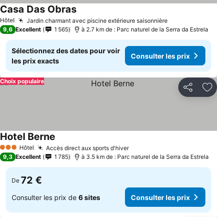
Casa Das Obras
Consulter les prix
Hôtel
Jardin charmant avec piscine extérieure saisonnière
Consulter les
9,6
Excellent
1 565
à 2.7 km de : Parc naturel de la Serra da Estrela
Sélectionnez des dates pour voir
Consulter les prix
les prix exacts
Choix populaire
Partager
Aj
Hotel Berne
Consulter les prix
Hôtel
Accès direct aux sports d'hiver
Consulter les prix
3 Étoiles
9,3
Excellent
1 785
à 3.5 km de : Parc naturel de la Serra da Estrela
72 €
De
Consulter les prix de
6 sites
Consulter les prix