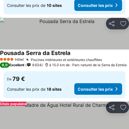
Consulter les prix de
10 sites
Consulter les prix
Partager
Aj
Pousada Serra da Estrela
Consulter les prix
Hôtel
Piscines intérieures et extérieures chauffées
Consulter le
4 Étoiles
9,0
Excellent
6 634
à 15.0 km de : Parc naturel de la Serra da Estrela
79 €
De
Consulter les prix de
18 sites
Consulter les prix
Choix populaire
Partager
Aj