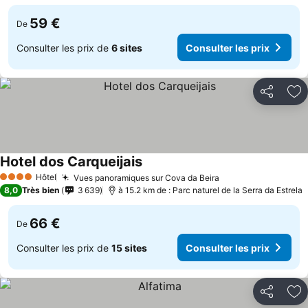
59 €
De
Consulter les prix de
6 sites
Consulter les prix
Partager
Aj
Hotel dos Carqueijais
Consulter les prix
Hôtel
Vues panoramiques sur Cova da Beira
Consulter les pri
4 Étoiles
8,0
Très bien
3 639
à 15.2 km de : Parc naturel de la Serra da Estrela
66 €
De
Consulter les prix de
15 sites
Consulter les prix
Partager
Aj