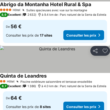
Abrigo da Montanha Hotel Rural & Spa
Consulter 
Hôtel
Suites spacieuses avec vue sur la montagne
Consulter le
4 Étoiles
8,9
Excellent
2 632
à 9.4 km de : Parc naturel de la Serra da Estrela
56 €
De
Consulter les prix de
17 sites
Consulter les prix
Partager
Aj
Quinta de Leandres
Consulter les prix
Hôtel
Piscine extérieure saisonnière et terrasse ensoleillée
Consulter 
2 Étoiles
8,7
Excellent
1 386
à 4.0 km de : Parc naturel de la Serra da Estrela
64 €
De
Consulter les prix de
8 sites
Consulter les prix