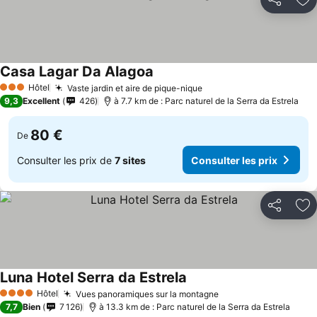
Partager
Aj
Casa Lagar Da Alagoa
Consulter les prix
Hôtel
Vaste jardin et aire de pique-nique
Consulter les prix
3 Étoiles
9,3
Excellent
426
à 7.7 km de : Parc naturel de la Serra da Estrela
80 €
De
Consulter les prix de
7 sites
Consulter les prix
Partager
Aj
Luna Hotel Serra da Estrela
Consulter les prix
Hôtel
Vues panoramiques sur la montagne
Consulter les prix
4 Étoiles
7,7
Bien
7 126
à 13.3 km de : Parc naturel de la Serra da Estrela