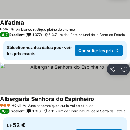
Alfatima
Consulter les prix
Hôtel
Ambiance rustique pleine de charme
Consulter les prix
8,7
Excellent
1 977
à 3.7 km de : Parc naturel de la Serra da Estrela
Sélectionnez des dates pour voir
Consulter les prix
les prix exacts
Partager
Aj
Albergaria Senhora do Espinheiro
Consulter les pr
Hôtel
Vues panoramiques sur la vallée et le lac
Consulter les pri
3 Étoiles
8,8
Excellent
1 818
à 11.7 km de : Parc naturel de la Serra da Estrela
52 €
De