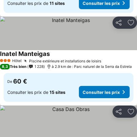
Consulter les prix de
11 sites
Consulter les prix
Partager
Aj
Inatel Manteigas
Consulter les prix
Hôtel
Piscine extérieure et installations de loisirs
Consulter les p
3 Étoiles
8,3
Très bien
1 228
à 2.9 km de : Parc naturel de la Serra da Estrela
60 €
De
Consulter les prix de
15 sites
Consulter les prix
Partager
Aj