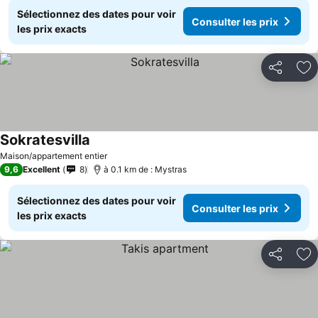
Sélectionnez des dates pour voir
Consulter les prix
les prix exacts
Partager
Aj
Sokratesvilla
Consulter les prix
Maison/appartement entier
9,6
Excellent
8
à 0.1 km de : Mystras
Sélectionnez des dates pour voir
Consulter les prix
les prix exacts
Partager
Aj