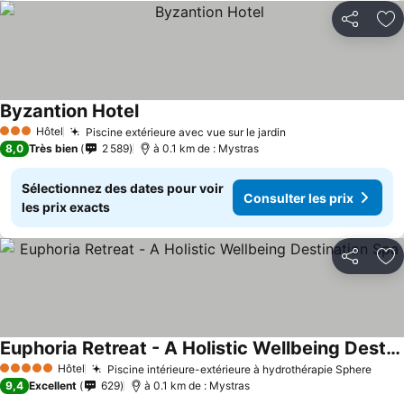
Partager
Aj
Byzantion Hotel
Consulter les prix
Hôtel
Piscine extérieure avec vue sur le jardin
Consulter les pri
3 Étoiles
8,0
Très bien
2 589
à 0.1 km de : Mystras
Sélectionnez des dates pour voir
Consulter les prix
les prix exacts
Partager
Aj
Euphoria Retreat - A Holistic Wellbeing Destination Spa
Consulter les prix
Hôtel
Piscine intérieure-extérieure à hydrothérapie Sphere
Consu
5 Étoiles
9,4
Excellent
629
à 0.1 km de : Mystras