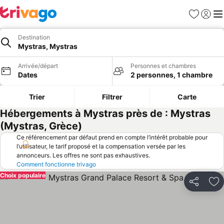
Favoris
Se con
Me
Destination
Mystras, Mystras
Arrivée/départ
Personnes et chambres
Dates
2 personnes, 1 chambre
Trier
Filtrer
Carte
Hébergements à Mystras près de : Mystras
(Mystras, Grèce)
Ce référencement par défaut prend en compte l’intérêt probable pour
l’utilisateur, le tarif proposé et la compensation versée par les
annonceurs. Les offres ne sont pas exhaustives.
Comment fonctionne trivago
Choix populaire
Partager
Aj