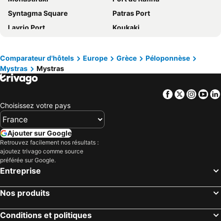
Syntagma Square
Patras Port
Lavrio Port
Koukaki
Quartier Omonia
Balos
Adamas
Tsilivi
Comparateur d'hôtels
Europe
Grèce
Péloponnèse
Mystras
Mystras
Athens Metro
Psirri
Araxos Airport
Site archéologique d'Olympie
Facebook
Twitter
Insta
Yo
Ermioni
Voidokilia Beach
Choisissez votre pays
Vielle ville de Nauplie
Ermou
Megaron - Centre de Conférence International d'Athènes
Canal de Corinthe
Ajouter sur Google
Aéroport de Zakynthos
Nafplio Port
Retrouvez facilement nos résultats :
ajoutez trivago comme source
Temple de Poseïdon
Archea Epidavros
préférée sur Google.
Entreprise
Vouliagmeni Lake
Parthenon
Epidavros Port
Milos Conference Cente - George Iliopoulos
Nos produits
Salamina
Vouliagmeni Beach
Musée Juif de Grèce
Kolonaki
Conditions et politiques