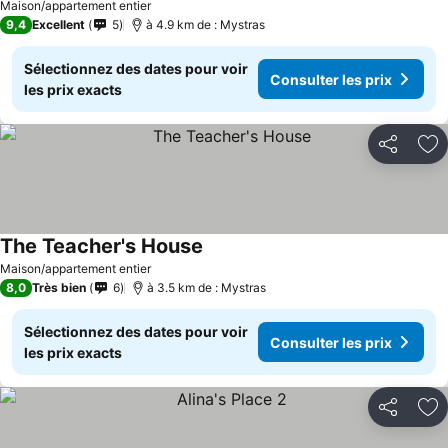
Maison/appartement entier
9,4
Excellent
5
à 4.9 km de : Mystras
Sélectionnez des dates pour voir
Consulter les prix
les prix exacts
Partager
Aj
The Teacher's House
Consulter les prix
Maison/appartement entier
8,0
Très bien
6
à 3.5 km de : Mystras
Sélectionnez des dates pour voir
Consulter les prix
les prix exacts
Partager
Aj