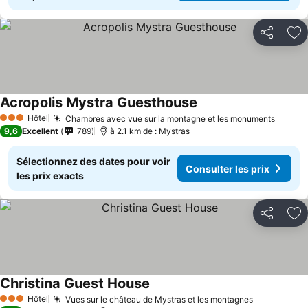
Partager
Aj
Acropolis Mystra Guesthouse
Consulter les prix
Hôtel
Chambres avec vue sur la montagne et les monuments
Consul
3 Étoiles
9,6
Excellent
789
à 2.1 km de : Mystras
Sélectionnez des dates pour voir
Consulter les prix
les prix exacts
Partager
Aj
Christina Guest House
Consulter les prix
Hôtel
Vues sur le château de Mystras et les montagnes
Consulter 
3 Étoiles