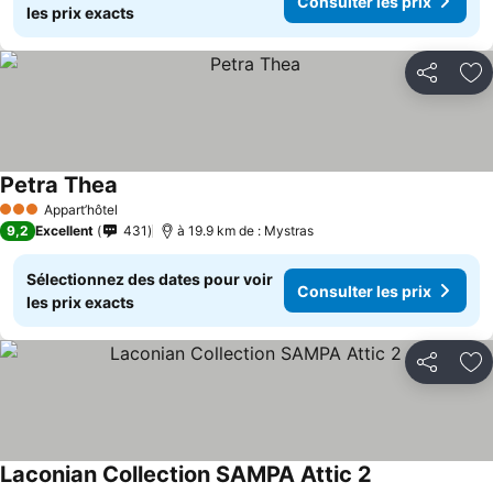
Consulter les prix
les prix exacts
Partager
Aj
Petra Thea
Consulter les prix
Appart’hôtel
3 Étoiles
9,2
Excellent
431
à 19.9 km de : Mystras
Sélectionnez des dates pour voir
Consulter les prix
les prix exacts
Partager
Aj
Laconian Collection SAMPA Attic 2
Consulter les p