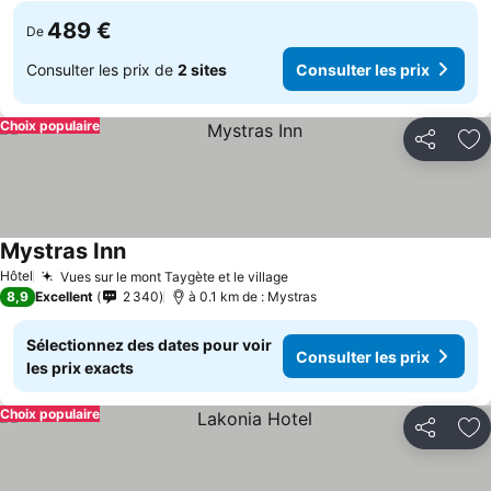
489 €
De
Consulter les prix de
2 sites
Consulter les prix
Choix populaire
Partager
Aj
Mystras Inn
Consulter les prix
Hôtel
Vues sur le mont Taygète et le village
Consulter les prix
8,9
Excellent
2 340
à 0.1 km de : Mystras
Sélectionnez des dates pour voir
Consulter les prix
les prix exacts
Choix populaire
Partager
Aj