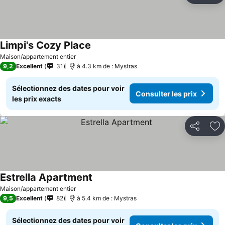
Limpi's Cozy Place
Consulter les prix
Maison/appartement entier
9,2
Excellent
31
à 4.3 km de : Mystras
Sélectionnez des dates pour voir
Consulter les prix
les prix exacts
Partager
Aj
Estrella Apartment
Consulter les prix
Maison/appartement entier
9,5
Excellent
82
à 5.4 km de : Mystras
Sélectionnez des dates pour voir