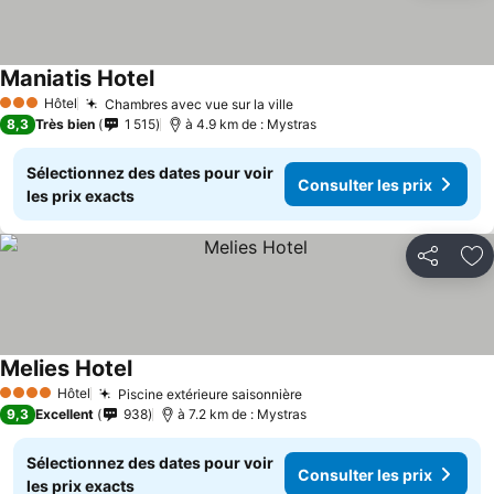
Maniatis Hotel
Consulter les prix
Hôtel
Chambres avec vue sur la ville
Consulter les prix
3 Étoiles
8,3
Très bien
1 515
à 4.9 km de : Mystras
Sélectionnez des dates pour voir
Consulter les prix
les prix exacts
Partager
Aj
Melies Hotel
Consulter les prix
Hôtel
Piscine extérieure saisonnière
Consulter les prix
4 Étoiles
9,3
Excellent
938
à 7.2 km de : Mystras
Sélectionnez des dates pour voir
Consulter les prix
les prix exacts