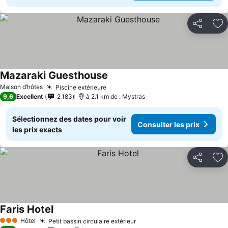
Partager
Aj
Mazaraki Guesthouse
Consulter les prix
Maison d’hôtes
Piscine extérieure
Consulter les prix
9,6
Excellent
2 183
à 2.1 km de : Mystras
Sélectionnez des dates pour voir
Consulter les prix
les prix exacts
Partager
Aj
Faris Hotel
Consulter les prix
Hôtel
Petit bassin circulaire extérieur
Consulter les prix
3 Étoiles