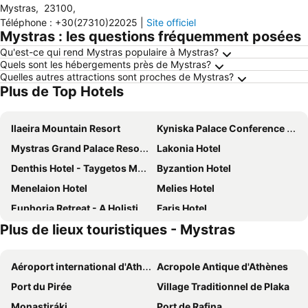
Mystras
,
23100
,
Téléphone
:
+30(27310)22025
|
Site officiel
Mystras : les questions fréquemment posées
Qu'est-ce qui rend Mystras populaire à Mystras?
Quels sont les hébergements près de Mystras?
Quelles autres attractions sont proches de Mystras?
Plus de Top Hotels
Ilaeira Mountain Resort
Kyniska Palace Conference & Spa
Mystras Grand Palace Resort & Spa
Lakonia Hotel
Denthis Hotel - Taygetos Mountain Getaway
Byzantion Hotel
Menelaion Hotel
Melies Hotel
Euphoria Retreat - A Holistic Wellbeing Destination Spa
Faris Hotel
Plus de lieux touristiques - Mystras
Mystras Inn
Maniatis Hotel
Pyrgos Of Mystra
Dioscouri Hotel
Aéroport international d'Athènes Elefthérios-Venizélos
Acropole Antique d'Athènes
Acropolis Mystra Guesthouse
Christina Guest House
Port du Pirée
Village Traditionnel de Plaka
Taleton Eco Guest House
Evoras Boutique Hotel
Monastiráki
Port de Rafina
Archontiko
Arhontiko Guesthouse