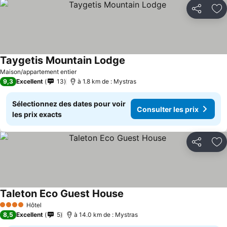
Partager
Aj
Taygetis Mountain Lodge
Consulter les prix
Maison/appartement entier
9,3
Excellent
13
à 1.8 km de : Mystras
Sélectionnez des dates pour voir
Consulter les prix
les prix exacts
Partager
Aj
Taleton Eco Guest House
Consulter les prix
Hôtel
4 Étoiles
8,5
Excellent
5
à 14.0 km de : Mystras