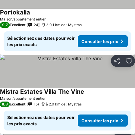
Portokalia
Consulter les prix
Maison/appartement entier
9,7
Excellent
24
à 0.1 km de : Mystras
Sélectionnez des dates pour voir
Consulter les prix
les prix exacts
Partager
Aj
Mistra Estates Villa The Vine
Consulter les prix
Maison/appartement entier
8,8
Excellent
15
à 2.0 km de : Mystras
Sélectionnez des dates pour voir
Consulter les prix
les prix exacts