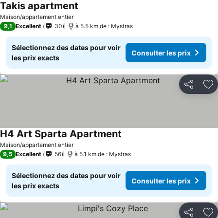
Takis apartment
Consulter les prix
Maison/appartement entier
9,1
Excellent
30
à 5.5 km de : Mystras
Sélectionnez des dates pour voir
Consulter les prix
les prix exacts
Partager
Aj
H4 Art Sparta Apartment
Consulter les prix
Maison/appartement entier
9,5
Excellent
56
à 5.1 km de : Mystras
Sélectionnez des dates pour voir
Consulter les prix
les prix exacts
Partager
Aj