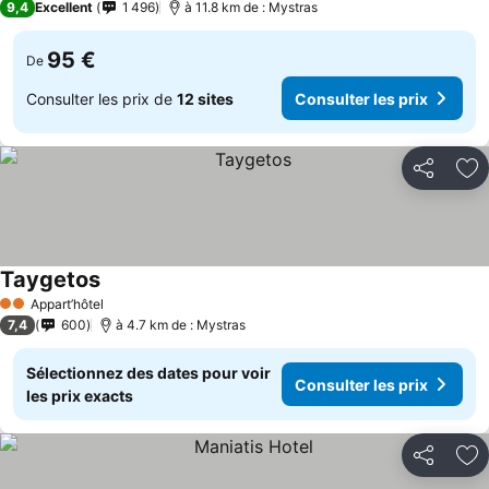
9,4
Excellent
1 496
à 11.8 km de : Mystras
95 €
De
Consulter les prix de
12 sites
Consulter les prix
Partager
Aj
Taygetos
Consulter les prix
Appart’hôtel
2 Étoiles
7,4
600
à 4.7 km de : Mystras
Sélectionnez des dates pour voir
Consulter les prix
les prix exacts
Partager
Aj