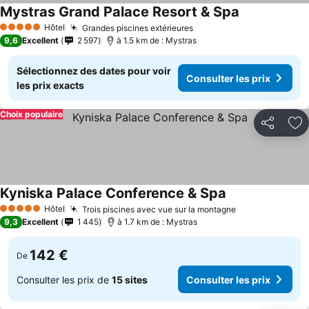
Mystras Grand Palace Resort & Spa
Consulter les
Hôtel
Grandes piscines extérieures
Consulter les prix
5 Étoiles
9,6
Excellent
2 597
à 1.5 km de : Mystras
Sélectionnez des dates pour voir
Consulter les prix
les prix exacts
Choix populaire
Partager
Aj
Kyniska Palace Conference & Spa
Consulter les pr
Hôtel
Trois piscines avec vue sur la montagne
Consulter les 
5 Étoiles
9,3
Excellent
1 445
à 1.7 km de : Mystras
142 €
De
Consulter les prix de
15 sites
Consulter les prix