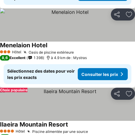
Partager
Aj
Menelaion Hotel
Consulter les prix
Hôtel
Oasis de piscine extérieure
Consulter les prix
3 Étoiles
8,6
Excellent
1 398
à 4.9 km de : Mystras
Sélectionnez des dates pour voir
Consulter les prix
les prix exacts
Choix populaire
Partager
Aj
Ilaeira Mountain Resort
Consulter les prix
Hôtel
Piscine alimentée par une source
Consulter les prix
4 Étoiles