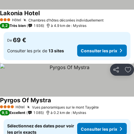
Lakonia Hotel
Consulter les prix
Hôtel
Chambres d'hôtes décorées individuellement
Consulter les
3 Étoiles
8,2
Très bien
1 936
à 4.9 km de : Mystras
69 €
De
Consulter les prix de
13 sites
Consulter les prix
Partager
Aj
Pyrgos Of Mystra
Consulter les prix
Hôtel
Vues panoramiques sur le mont Taygète
Consulter les pr
4 Étoiles
9,5
Excellent
1 085
à 0.2 km de : Mystras
Sélectionnez des dates pour voir
Consulter les prix
les prix exacts