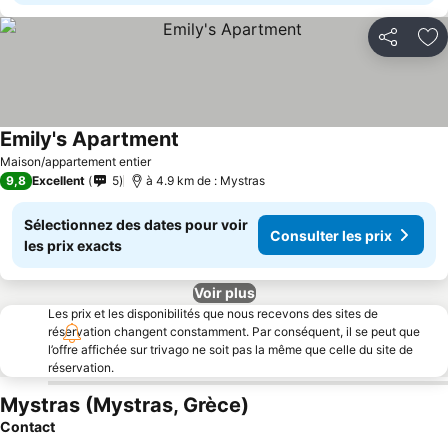
Partager
Aj
Emily's Apartment
Consulter les prix
Maison/appartement entier
9,8
Excellent
5
à 4.9 km de : Mystras
Sélectionnez des dates pour voir
Consulter les prix
les prix exacts
Voir plus
Les prix et les disponibilités que nous recevons des sites de
réservation changent constamment. Par conséquent, il se peut que
l’offre affichée sur trivago ne soit pas la même que celle du site de
réservation.
Mystras (Mystras, Grèce)
Contact