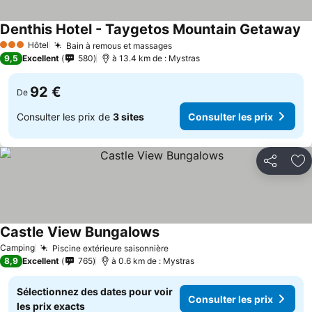
Denthis Hotel - Taygetos Mountain Getaway
Co
Hôtel
Bain à remous et massages
Consulter les prix
3 Étoiles
9,5
Excellent
580
à 13.4 km de : Mystras
92 €
De
Consulter les prix de
3 sites
Consulter les prix
Partager
Aj
Castle View Bungalows
Consulter les prix
Camping
Piscine extérieure saisonnière
Consulter les prix
8,9
Excellent
765
à 0.6 km de : Mystras
Sélectionnez des dates pour voir
Consulter les prix
les prix exacts