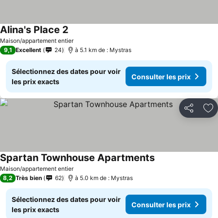
Alina's Place 2
Consulter les prix
Maison/appartement entier
9,1
Excellent
24
à 5.1 km de : Mystras
Sélectionnez des dates pour voir
Consulter les prix
les prix exacts
Partager
Aj
Spartan Townhouse Apartments
Consulter les pri
Maison/appartement entier
8,2
Très bien
62
à 5.0 km de : Mystras
Sélectionnez des dates pour voir
Consulter les prix
les prix exacts