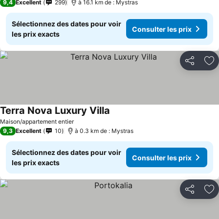
9,4
Excellent
299
à 16.1 km de : Mystras
Sélectionnez des dates pour voir
Consulter les prix
les prix exacts
Partager
Aj
Terra Nova Luxury Villa
Consulter les prix
Maison/appartement entier
9,3
Excellent
10
à 0.3 km de : Mystras
Sélectionnez des dates pour voir
Consulter les prix
les prix exacts
Partager
Aj