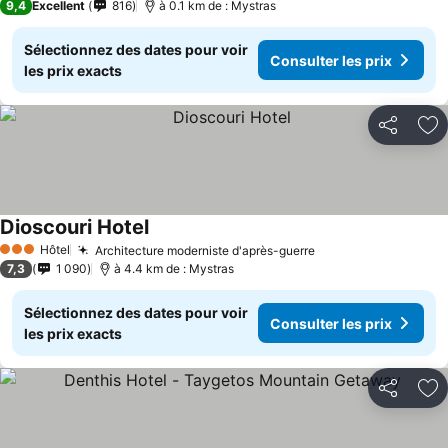
9,4
Excellent
816
à 0.1 km de : Mystras
Sélectionnez des dates pour voir
Consulter les prix
les prix exacts
Partager
Aj
Dioscouri Hotel
Consulter les prix
Hôtel
Architecture moderniste d'après-guerre
Consulter les prix
3 Étoiles
7,3
1 090
à 4.4 km de : Mystras
Sélectionnez des dates pour voir
Consulter les prix
les prix exacts
Partager
Aj