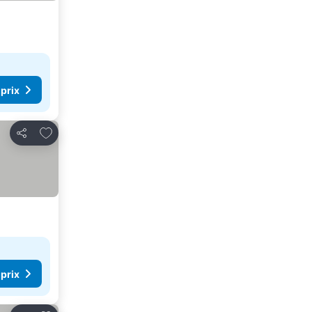
 prix
Ajouter à mes favoris
Partager
 prix