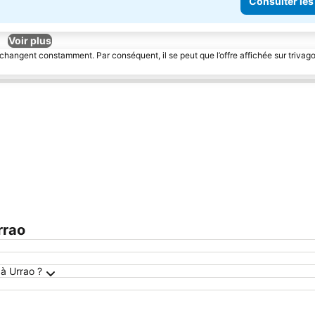
Consulter les
Voir plus
 changent constamment. Par conséquent, il se peut que l’offre affichée sur trivago
rrao
à Urrao ?