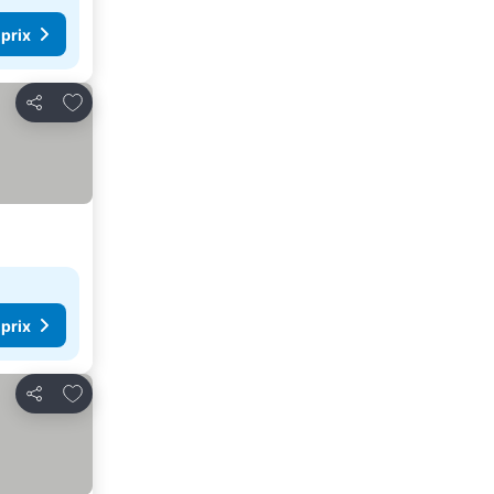
 prix
Ajouter à mes favoris
Partager
 prix
Ajouter à mes favoris
Partager