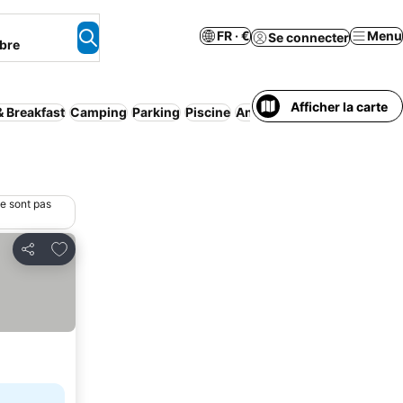
FR · €
Menu
Se connecter
bre
Afficher la carte
& Breakfast
Camping
Parking
Piscine
Annulation gratuite
ne sont pas
Ajouter à mes favoris
Partager