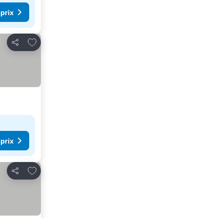
 prix
Ajouter à mes favoris
Partager
 prix
Ajouter à mes favoris
Partager