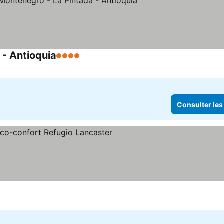
- Antioquia
4 Étoiles
Consulter les