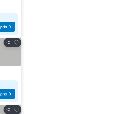
 prix
Ajouter à mes favoris
Partager
 prix
Ajouter à mes favoris
Partager