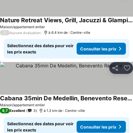
Nature Retreat Views, Grill, Jacuzzi & Glamping
Maison/appartement entier
/
à 6.4 km de : Centre-ville
Aucune évaluation
Sélectionnez des dates pour voir
Consulter les prix
les prix exacts
Partager
Aj
Cabana 35min De Medellin, Benevento Reserva
Maison/appartement entier
9,7
Excellent
3
à 1.3 km de : Centre-ville
Sélectionnez des dates pour voir
Consulter les prix
les prix exacts