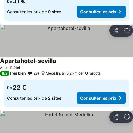
31 €
De
Consulter les prix de
9 sites
Consulter les prix
Partager
Aj
Apartahotel-sevilla
Appart’hôtel
8,2
Très bien
28
Medellín, à 18.2 km de : Girardota
22 €
De
Consulter les prix de
2 sites
Consulter les prix
Partager
Aj