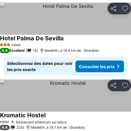
Partager
Aj
Hotel Palma De Sevilla
Hôtel
3 Étoiles
8,8
Excellent
15
Medellín, à 18.4 km de : Girardota
Sélectionnez des dates pour voir
Consulter les prix
les prix exacts
Partager
Aj
Kromatic Hostel
Hôtel
Restaurant américain sur place
6,6
325
Medellín, à 19.7 km de : Girardota