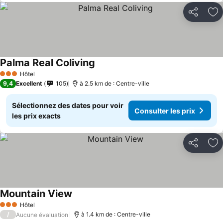
Partager
Aj
Palma Real Coliving
Hôtel
3 Étoiles
9,4
Excellent
105
à 2.5 km de : Centre-ville
Sélectionnez des dates pour voir
Consulter les prix
les prix exacts
Partager
Aj
Mountain View
Hôtel
3 Étoiles
/
à 1.4 km de : Centre-ville
Aucune évaluation