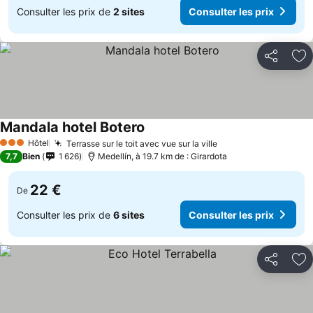
Consulter les prix de
2 sites
Consulter les prix
Partager
Aj
Mandala hotel Botero
Hôtel
Terrasse sur le toit avec vue sur la ville
3 Étoiles
7,7
Bien
1 626
Medellín, à 19.7 km de : Girardota
22 €
De
Consulter les prix de
6 sites
Consulter les prix
Partager
Aj