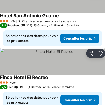
Hotel San Antonio Guarne
Hôtel
Chambres avec vue sur la ville et balcons
3 Étoiles
8,8
Excellent
227
Guarne, à 11.5 km de : Girardota
Sélectionnez des dates pour voir
Consulter les prix
les prix exacts
Partager
Aj
Finca Hotel El Recreo
Hôtel
3 Étoiles
7,5
Bien
193
Barbosa, à 10.8 km de : Girardota
Sélectionnez des dates pour voir
Consulter les prix
les prix exacts