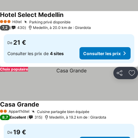
Hotel Select Medellin
Hôtel
Parking privé disponible
3 Étoiles
7,2
430
Medellín, à 20.0 km de : Girardota
21 €
De
Consulter les prix de
4 sites
Consulter les prix
Choix populaire
Partager
Aj
Casa Grande
Appart’hôtel
Cuisine partagée bien équipée
2 Étoiles
8,7
Excellent
315
Medellín, à 19.2 km de : Girardota
19 €
De