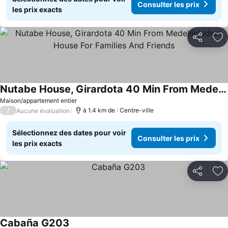
Consulter les prix
les prix exacts
Partager
Aj
Nutabe House, Girardota 40 Min From Medellín! Ideal House For Families And Friends
Maison/appartement entier
/
à 1.4 km de : Centre-ville
Aucune évaluation
Sélectionnez des dates pour voir
Consulter les prix
les prix exacts
Partager
Aj
Cabaña G203