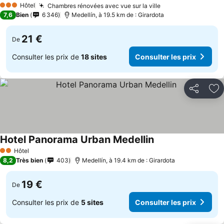
Hôtel
Chambres rénovées avec vue sur la ville
3 Étoiles
7,6
Bien
6 346
Medellín, à 19.5 km de : Girardota
21 €
De
Consulter les prix de
18 sites
Consulter les prix
Partager
Aj
Hotel Panorama Urban Medellin
Hôtel
2 Étoiles
8,2
Très bien
403
Medellín, à 19.4 km de : Girardota
19 €
De
Consulter les prix de
5 sites
Consulter les prix