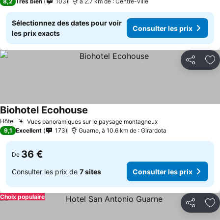
8,2
Très bien
103
à 2.7 km de : Centre-ville
Sélectionnez des dates pour voir
Consulter les prix
les prix exacts
Partager
Aj
Biohotel Ecohouse
Hôtel
Vues panoramiques sur le paysage montagneux
9,1
Excellent
173
Guarne, à 10.6 km de : Girardota
36 €
De
Consulter les prix de
7 sites
Consulter les prix
Choix populaire
Partager
Aj