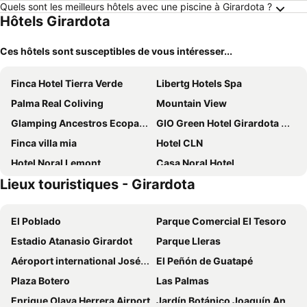
Quels sont les meilleurs hôtels avec une piscine à Girardota ?
Hôtels Girardota
Ces hôtels sont susceptibles de vous intéresser...
Finca Hotel Tierra Verde
Libertg Hotels Spa
Palma Real Coliving
Mountain View
Glamping Ancestros Ecoparque
GIO Green Hotel Girardota Medellin
Finca villa mia
Hotel CLN
Hotel Noral Lemont
Casa Noral Hotel
Lieux touristiques - Girardota
Finca Hotel Villa Camila
Hotel centro logistico del norte
Refugio Natural Guarne
Biohotel Ecohouse
El Poblado
Parque Comercial El Tesoro
Hotel VILLA CABAÑA
Finca Hotel El Recreo
Estadio Atanasio Girardot
Parque Lleras
Hotel San Antonio Guarne
Piso 12
Aéroport international José María Córdova
El Peñón de Guatapé
CASA HOTEL LOS ARBOLES
HOTEL KALIFORNIAs
Plaza Botero
Las Palmas
Hotel california
Hotel Perlatto
Enrique Olaya Herrera Airport
Jardín Botánico Joaquín Antonio Uribe
Hotel Manchester Bello Antioaquia
Villa Tara Finca Hotel