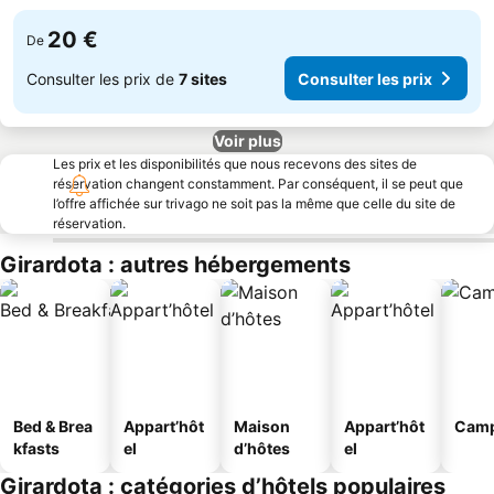
20 €
De
Consulter les prix de
7 sites
Consulter les prix
Voir plus
Les prix et les disponibilités que nous recevons des sites de
réservation changent constamment. Par conséquent, il se peut que
l’offre affichée sur trivago ne soit pas la même que celle du site de
réservation.
Girardota : autres hébergements
Bed & Brea
Appart’hôt
Maison
Appart’hôt
Camp
kfasts
el
d’hôtes
el
Girardota : catégories d’hôtels populaires