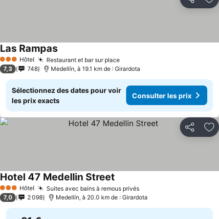
Partager
Aj
Las Rampas
Hôtel
Restaurant et bar sur place
3 Étoiles
7,3
748
Medellín, à 19.1 km de : Girardota
Sélectionnez des dates pour voir
Consulter les prix
les prix exacts
Partager
Aj
Hotel 47 Medellin Street
Hôtel
Suites avec bains à remous privés
3 Étoiles
7,0
2 098
Medellín, à 20.0 km de : Girardota