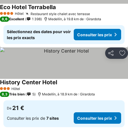
Eco Hotel Terrabella
Hôtel
Restaurant style chalet avec terrasse
4 Étoiles
8,6
Excellent
1 398
Medellín, à 19.8 km de : Girardota
Sélectionnez des dates pour voir
Consulter les prix
les prix exacts
Partager
Aj
History Center Hotel
Hôtel
3 Étoiles
8,3
Très bien
5
Medellín, à 18.9 km de : Girardota
21 €
De
Consulter les prix de
7 sites
Consulter les prix