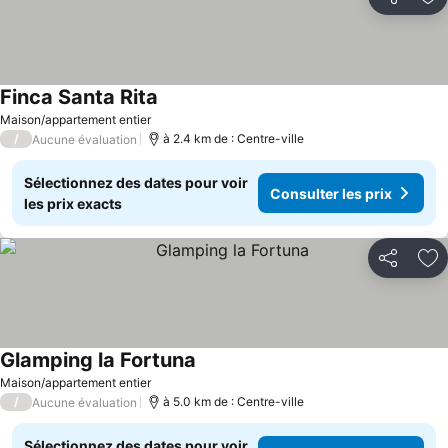
Partager
Aj
Finca Santa Rita
Maison/appartement entier
/
à 2.4 km de : Centre-ville
Aucune évaluation
Sélectionnez des dates pour voir
Consulter les prix
les prix exacts
Partager
Aj
Glamping la Fortuna
Maison/appartement entier
/
à 5.0 km de : Centre-ville
Aucune évaluation
Sélectionnez des dates pour voir