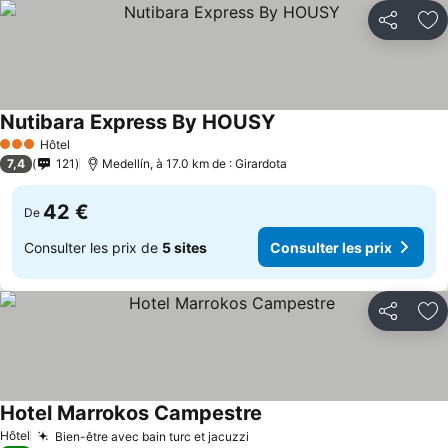
Partager
Aj
Nutibara Express By HOUSY
Hôtel
3 Étoiles
7,4
121
Medellín, à 17.0 km de : Girardota
42 €
De
Consulter les prix de
5 sites
Consulter les prix
Partager
Aj
Hotel Marrokos Campestre
Hôtel
Bien-être avec bain turc et jacuzzi