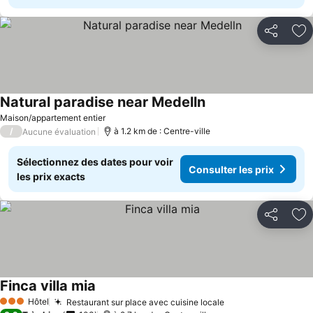
Partager
Aj
Natural paradise near Medelln
Maison/appartement entier
/
à 1.2 km de : Centre-ville
Aucune évaluation
Sélectionnez des dates pour voir
Consulter les prix
les prix exacts
Partager
Aj
Finca villa mia
Hôtel
Restaurant sur place avec cuisine locale
3 Étoiles