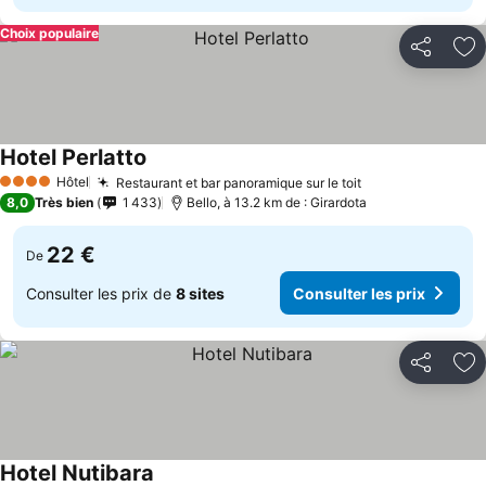
Choix populaire
Partager
Aj
Hotel Perlatto
Hôtel
Restaurant et bar panoramique sur le toit
4 Étoiles
8,0
Très bien
1 433
Bello, à 13.2 km de : Girardota
22 €
De
Consulter les prix de
8 sites
Consulter les prix
Partager
Aj
Hotel Nutibara