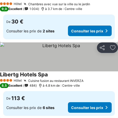
Hôtel
Chambres avec vue sur la ville ou le jardin
4 Étoiles
9,0
Excellent
1 004
à 3.7 km de : Centre-ville
30 €
De
Consulter les prix de
2 sites
Consulter les prix
Partager
Aj
Libertg Hotels Spa
Hôtel
Cuisine fusion au restaurant INVERZA
4 Étoiles
8,5
Excellent
484
à 4.8 km de : Centre-ville
113 €
De
Consulter les prix de
6 sites
Consulter les prix