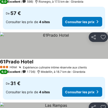
9,0
Excellent
598
Rionegro, à 17.5 km de : Girardota
57 €
De
Consulter les prix de
4 sites
Consulter les prix
Partager
Aj
61Prado Hotel
Hôtel
Expérience culinaire intime réservée aux clients
3 Étoiles
9,0
Excellent
1 736
Medellín, à 18.7 km de : Girardota
31 €
De
Consulter les prix de
4 sites
Consulter les prix