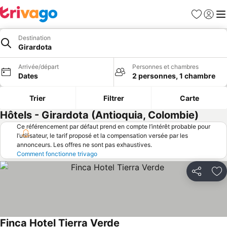
Favoris
Se con
Me
Destination
Girardota
Arrivée/départ
Personnes et chambres
Dates
2 personnes, 1 chambre
Trier
Filtrer
Carte
Hôtels - Girardota (Antioquia, Colombie)
Ce référencement par défaut prend en compte l’intérêt probable pour
l’utilisateur, le tarif proposé et la compensation versée par les
annonceurs. Les offres ne sont pas exhaustives.
Comment fonctionne trivago
Partager
Aj
Finca Hotel Tierra Verde