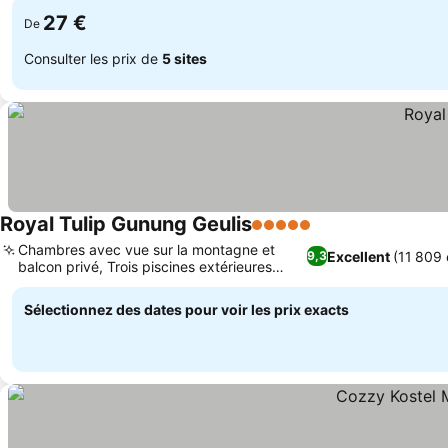
27 €
De
Consulter les prix de
5 sites
Royal Tulip Gunung Geulis
5 Étoiles
Consulter les prix
Chambres avec vue sur la montagne et
Excellent
(11 809 
9,3
balcon privé, Trois piscines extérieures
Consulter les prix
avec soirées bulles
Sélectionnez des dates pour voir les prix exacts