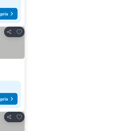
 prix
Ajouter à mes favoris
Partager
 prix
Ajouter à mes favoris
Partager