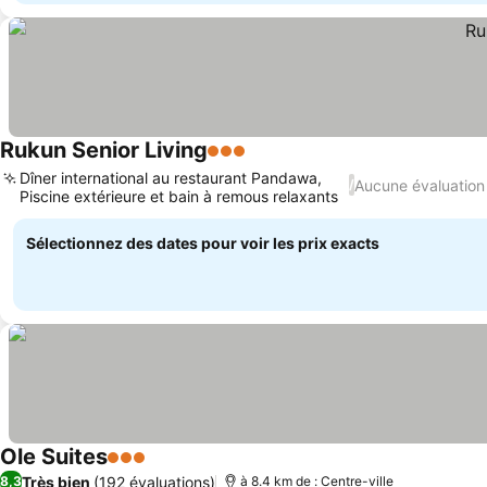
Rukun Senior Living
3 Étoiles
Consulter les prix
Dîner international au restaurant Pandawa,
Aucune évaluation
/
Piscine extérieure et bain à remous relaxants
Consulter les prix
Sélectionnez des dates pour voir les prix exacts
Ole Suites
3 Étoiles
Consulter les prix
Très bien
(192 évaluations)
8,3
à 8.4 km de : Centre-ville