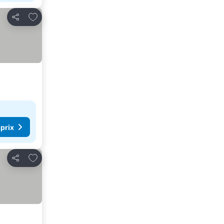
Ajouter à mes favoris
Partager
 prix
Ajouter à mes favoris
Partager