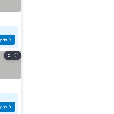
 prix
Ajouter à mes favoris
Partager
 prix