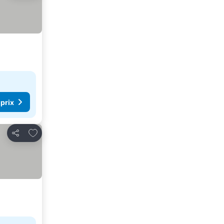
 prix
Ajouter à mes favoris
Partager