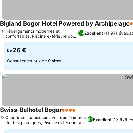
Bigland Bogor Hotel Powered by Archipelago
4
Hébergements modernes et
Excellent
(11 971 évaluat
9,4
confortables, Piscine extérieure pour
Consulter les prix
la détente
26 €
De
Consulter les prix de
9 sites
Swiss-Belhotel Bogor
4 Étoiles
Consulter les prix
Chambres spacieuses avec des éléments
Excellent
(13 929 év
9,1
de design uniques, Piscine extérieure au
Consulter les prix
8e étage