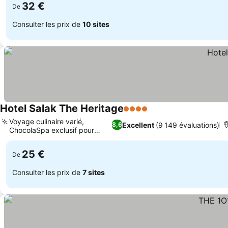
32 €
De
Consulter les prix de
10 sites
Hotel Salak The Heritage
4 Étoiles
Consulter les prix
Voyage culinaire varié,
Excellent
(9 149 évaluations)
8,6
ChocolaSpa exclusif pour
Consulter les prix
femmes
25 €
De
Consulter les prix de
7 sites