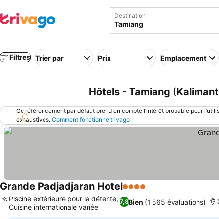
Destination
Filtres
Trier par
Prix
Emplacement
Hôtels - Tamiang (Kalimant
Ce référencement par défaut prend en compte l’intérêt probable pour l’utili
exhaustives.
Comment fonctionne trivago
Grande Padjadjaran Hotel
4 Étoiles
Consulter les prix
Piscine extérieure pour la détente,
Bien
(1 565 évaluations)
7,8
Cuisine internationale variée
Consulter les prix