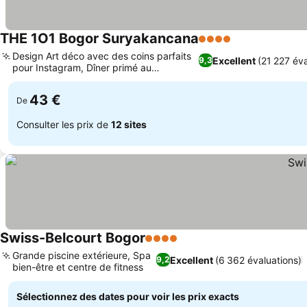
THE 1O1 Bogor Suryakancana
4 Étoiles
Consulter les 
Design Art déco avec des coins parfaits
Excellent
(21 227 éva
9,3
pour Instagram, Dîner primé au
Consulter les prix
Djoeragan Resto
43 €
De
Consulter les prix de
12 sites
Swiss-Belcourt Bogor
4 Étoiles
Consulter les prix
Grande piscine extérieure, Spa
Excellent
(6 362 évaluations)
9,2
bien-être et centre de fitness
Consulter les prix
Sélectionnez des dates pour voir les prix exacts