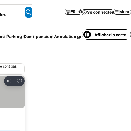
FR · €
Menu
Se connecter
bre
Afficher la carte
ine
Parking
Demi-pension
Annulation gratuite
ne sont pas
Ajouter à mes favoris
Partager