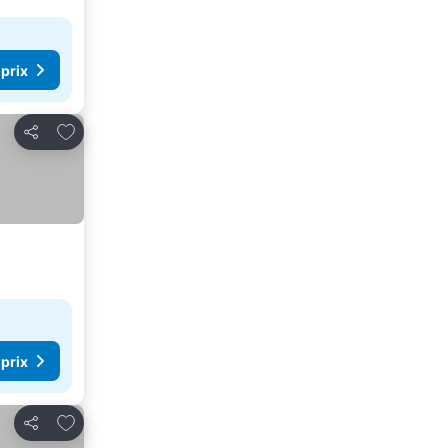
 prix
Ajouter à mes favoris
Partager
 prix
Ajouter à mes favoris
Partager