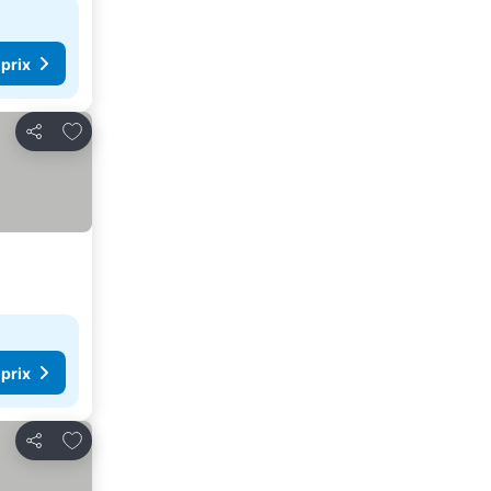
 prix
Ajouter à mes favoris
Partager
 prix
Ajouter à mes favoris
Partager