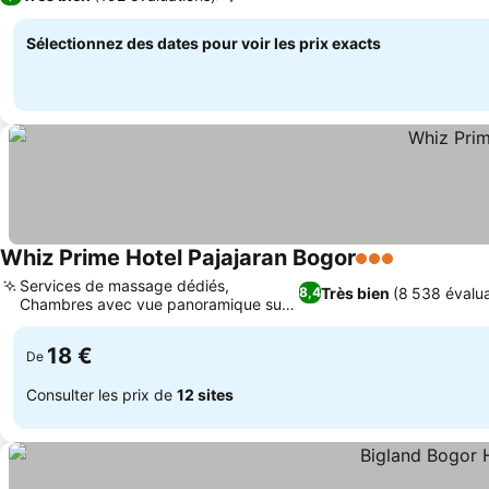
Sélectionnez des dates pour voir les prix exacts
Whiz Prime Hotel Pajajaran Bogor
3 Étoiles
Consulter l
Services de massage dédiés,
Très bien
(8 538 évalua
8,4
Chambres avec vue panoramique sur
Consulter les prix
la montagne
18 €
De
Consulter les prix de
12 sites