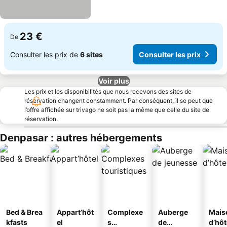
23 €
De
Consulter les prix de
6 sites
Consulter les prix
Voir plus
Les prix et les disponibilités que nous recevons des sites de
réservation changent constamment. Par conséquent, il se peut que
l’offre affichée sur trivago ne soit pas la même que celle du site de
réservation.
Denpasar : autres hébergements
Bed & Brea
Appart’hôt
Complexe
Auberge
Mais
kfasts
el
s
de
d’hô