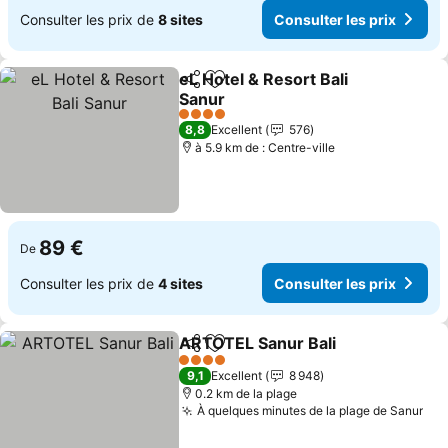
Consulter les prix de
8 sites
Consulter les prix
eL Hotel & Resort Bali
Partager
Ajouter à mes favoris
Sanur
4 Étoiles
8,8
Excellent
576
à 5.9 km de : Centre-ville
89 €
De
Consulter les prix de
4 sites
Consulter les prix
ARTOTEL Sanur Bali
Partager
Ajouter à mes favoris
4 Étoiles
9,1
Excellent
8 948
0.2 km de la plage
À quelques minutes de la plage de Sanur