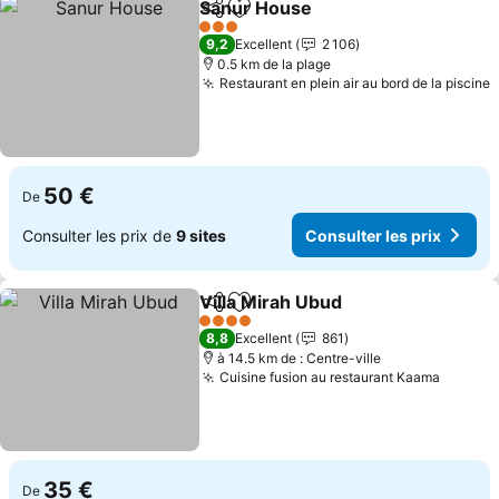
Sanur House
Partager
Ajouter à mes favoris
3 Étoiles
9,2
Excellent
2 106
0.5 km de la plage
Restaurant en plein air au bord de la piscine
50 €
De
Consulter les prix de
9 sites
Consulter les prix
Villa Mirah Ubud
Partager
Ajouter à mes favoris
4 Étoiles
8,8
Excellent
861
à 14.5 km de : Centre-ville
Cuisine fusion au restaurant Kaama
35 €
De