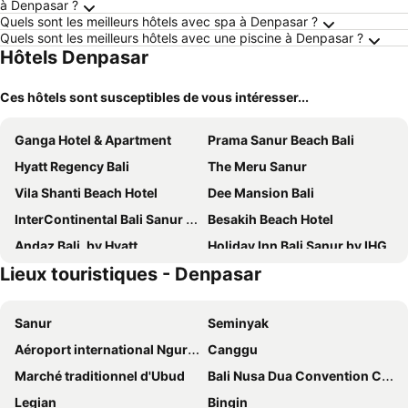
à Denpasar ?
Quels sont les meilleurs hôtels avec spa à Denpasar ?
Quels sont les meilleurs hôtels avec une piscine à Denpasar ?
Hôtels Denpasar
Ces hôtels sont susceptibles de vous intéresser...
Ganga Hotel & Apartment
Prama Sanur Beach Bali
Hyatt Regency Bali
The Meru Sanur
Vila Shanti Beach Hotel
Dee Mansion Bali
InterContinental Bali Sanur Resort by IHG
Besakih Beach Hotel
Andaz Bali, by Hyatt
Holiday Inn Bali Sanur by IHG
Lieux touristiques - Denpasar
eL Hotel & Resort Bali Sanur
ARTOTEL Sanur Bali
Kejora Suites
Maison Aurelia Sanur, Bali - By Préférence
Sanur
Seminyak
Hotel Segara Agung
Abian Harmony Hotel
Aéroport international Ngurah Rai
Canggu
Sativa Sanur Cottages
Inna Bali Heritage Hotel
Marché traditionnel d'Ubud
Bali Nusa Dua Convention Center
Hotel Jati Sanur
Sari Villa Sanur Beach
Legian
Bingin
Akaya Bali
Four Star by Trans Hotel