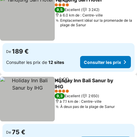
Partager
Ajouter à mes favoris
4 Étoiles
9,5
Excellent
3 242
à 6.0 km de : Centre-ville
Emplacement idéal sur la promenade de la
plage de Sanur
189 €
De
Consulter les prix de
12 sites
Consulter les prix
Holiday Inn Bali Sanur by
Partager
Ajouter à mes favoris
IHG
4 Étoiles
9,3
Excellent
2 650
à 7.1 km de : Centre-ville
À deux pas de la plage de Sanur
75 €
De