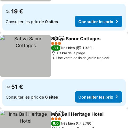
19 €
De
Consulter les prix de
9 sites
Consulter les prix
Sativa Sanur Cottages
Partager
Ajouter à mes favoris
3 Étoiles
8,1
Très bien
1 339
0.3 km de la plage
Une vaste oasis de jardin tropical
51 €
De
Consulter les prix de
6 sites
Consulter les prix
Inna Bali Heritage Hotel
Partager
Ajouter à mes favoris
3 Étoiles
8,0
Très bien
2 780