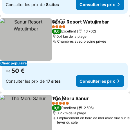
Consulter les prix de
8 sites
Consulter les prix
Sanur Resort Watujimbar
Partager
Ajouter à mes favoris
4 Étoiles
8,6
Excellent
13 702
0.4 km de la plage
Chambres avec piscine privée
Choix populaire
50 €
De
Consulter les prix de
17 sites
Consulter les prix
The Meru Sanur
Partager
Ajouter à mes favoris
5 Étoiles
9,5
Excellent
2 596
0.2 km de la plage
Emplacement en bord de mer avec vue sur le
lever du soleil