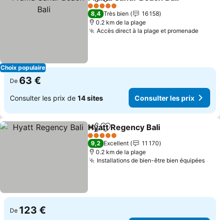
Partager
Ajouter à mes favoris
5 Étoiles
8,4
Très bien
16 158
0.2 km de la plage
Accès direct à la plage et promenade
Choix populaire
63 €
De
Consulter les prix de
14 sites
Consulter les prix
Hyatt Regency Bali
Partager
Ajouter à mes favoris
5 Étoiles
9,2
Excellent
11 170
0.2 km de la plage
Installations de bien-être bien équipées
123 €
De