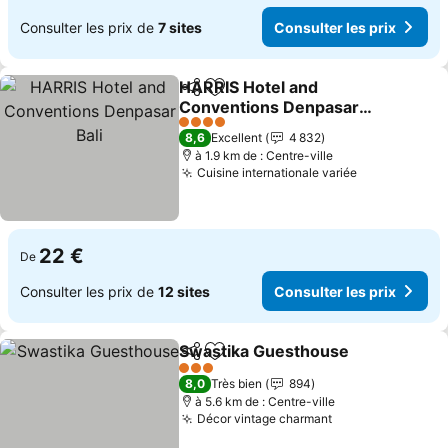
Consulter les prix de
7 sites
Consulter les prix
HARRIS Hotel and
Partager
Ajouter à mes favoris
Conventions Denpasar
Bali
4 Étoiles
8,6
Excellent
4 832
à 1.9 km de : Centre-ville
Cuisine internationale variée
22 €
De
Consulter les prix de
12 sites
Consulter les prix
Swastika Guesthouse
Partager
Ajouter à mes favoris
3 Étoiles
8,0
Très bien
894
à 5.6 km de : Centre-ville
Décor vintage charmant