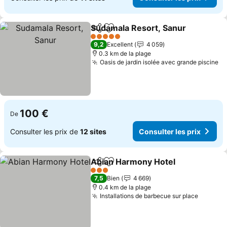
Sudamala Resort, Sanur
Partager
Ajouter à mes favoris
5 Étoiles
9,2
Excellent
4 059
0.3 km de la plage
Oasis de jardin isolée avec grande piscine
100 €
De
Consulter les prix de
12 sites
Consulter les prix
Abian Harmony Hotel
Partager
Ajouter à mes favoris
3 Étoiles
7,5
Bien
4 669
0.4 km de la plage
Installations de barbecue sur place