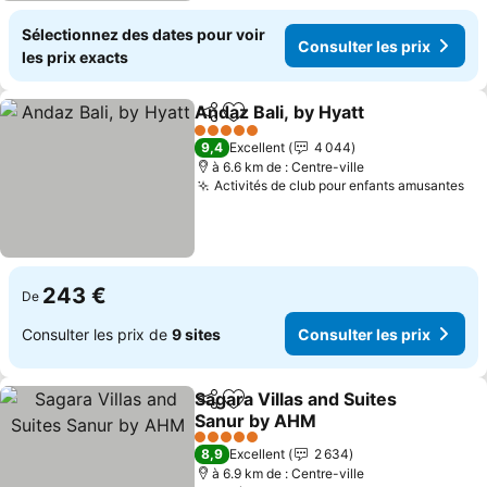
Sélectionnez des dates pour voir
Consulter les prix
les prix exacts
Andaz Bali, by Hyatt
Partager
Ajouter à mes favoris
5 Étoiles
9,4
Excellent
4 044
à 6.6 km de : Centre-ville
Activités de club pour enfants amusantes
243 €
De
Consulter les prix de
9 sites
Consulter les prix
Sagara Villas and Suites
Partager
Ajouter à mes favoris
Sanur by AHM
5 Étoiles
8,9
Excellent
2 634
à 6.9 km de : Centre-ville