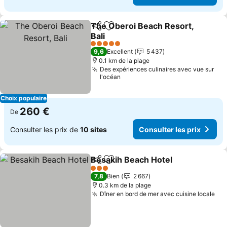
The Oberoi Beach Resort,
Partager
Ajouter à mes favoris
Bali
5 Étoiles
9,6
Excellent
5 437
0.1 km de la plage
Des expériences culinaires avec vue sur
l'océan
Choix populaire
260 €
De
Consulter les prix de
10 sites
Consulter les prix
Besakih Beach Hotel
Partager
Ajouter à mes favoris
3 Étoiles
7,8
Bien
2 667
0.3 km de la plage
Dîner en bord de mer avec cuisine locale