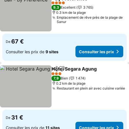
4 Étoiles
9,3
Excellent
3 765
0.3 km de la plage
Emplacement de rêve près de la plage de
Sanur
67 €
De
Consulter les prix de
9 sites
Consulter les prix
Hotel Segara Agung
Partager
Ajouter à mes favoris
3 Étoiles
7,9
Bien
1 474
0.2 km de la plage
Restaurant en plein air avec cuisine variée
31 €
De
Consulter les prix de
11 sites
Consulter les prix