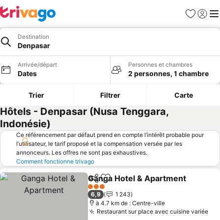
Favoris
Se con
Me
Destination
Denpasar
Arrivée/départ
Personnes et chambres
Dates
2 personnes, 1 chambre
Trier
Filtrer
Carte
Hôtels - Denpasar (Nusa Tenggara,
Indonésie)
Ce référencement par défaut prend en compte l’intérêt probable pour
l’utilisateur, le tarif proposé et la compensation versée par les
annonceurs. Les offres ne sont pas exhaustives.
Comment fonctionne trivago
Ganga Hotel & Apartment
Partager
Ajouter à mes favoris
3 Étoiles
6,9
1 243
à 4.7 km de : Centre-ville
Restaurant sur place avec cuisine variée