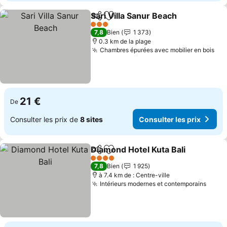
Sari Villa Sanur Beach
Partager
Ajouter à mes favoris
3 Étoiles
7,8
Bien
1 373
0.3 km de la plage
Chambres épurées avec mobilier en bois
21 €
De
Consulter les prix de
8 sites
Consulter les prix
Diamond Hotel Kuta Bali
Partager
Ajouter à mes favoris
4 Étoiles
7,8
Bien
1 925
à 7.4 km de : Centre-ville
Intérieurs modernes et contemporains