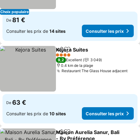
Choix populaire
81 €
De
Consulter les prix de
14 sites
Consulter les prix
Kejora Suites
Partager
Ajouter à mes favoris
4 Étoiles
9,2
Excellent
3 049
0.4 km de la plage
Restaurant The Glass House adjacent
63 €
De
Consulter les prix de
10 sites
Consulter les prix
Maison Aurelia Sanur, Bali
Partager
Ajouter à mes favoris
- By Préférence