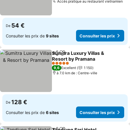
Accès pratique au restaurant vietnamien
54 €
De
Consulter les prix de
9 sites
Consulter les prix
Sumitra Luxury Villas &
Partager
Ajouter à mes favoris
Resort by Pramana
5 Étoiles
9,6
Excellent
1 150
à 7.0 km de : Centre-ville
128 €
De
Consulter les prix de
6 sites
Consulter les prix
Tandjung Sari Hotel