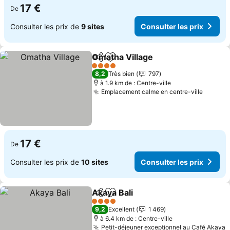
17 €
De
Consulter les prix de
9 sites
Consulter les prix
Omatha Village
Partager
Ajouter à mes favoris
4 Étoiles
8,2
Très bien
797
à 1.9 km de : Centre-ville
Emplacement calme en centre-ville
17 €
De
Consulter les prix de
10 sites
Consulter les prix
Akaya Bali
Partager
Ajouter à mes favoris
4 Étoiles
9,2
Excellent
1 469
à 6.4 km de : Centre-ville
Petit-déjeuner exceptionnel au Café Akaya