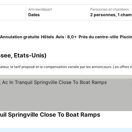
Arrivée/départ
Personnes et chambres
Dates
2 personnes, 1 cham
Annulation gratuite
Hôtels
Avis : 8,0+
Près du centre-ville
Pisci
ssee, Etats-Unis)
sateur, le tarif proposé et la compensation versée par les annonceurs. Les offres 
il Springville Close To Boat Ramps
Consulter les 