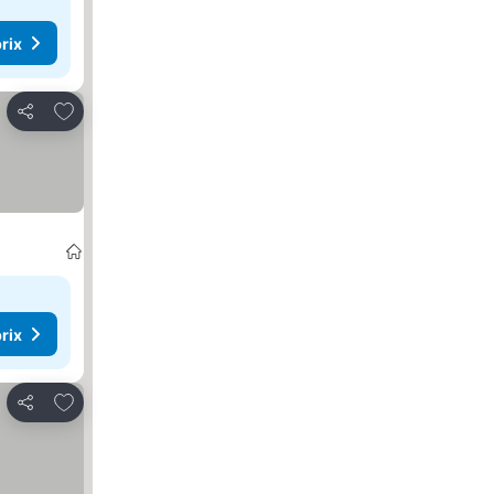
rix
Ajouter à mes favoris
Partager
s prix
rix
Ajouter à mes favoris
Partager