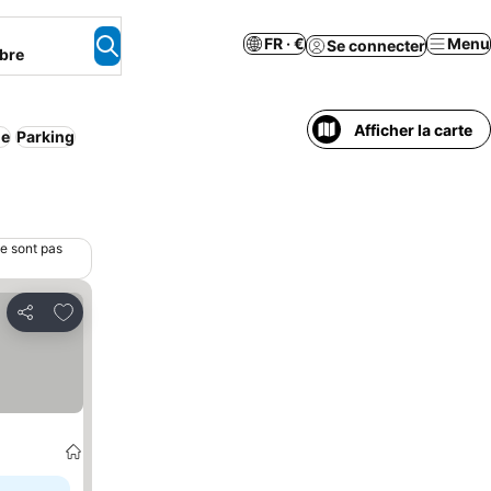
FR · €
Menu
Se connecter
bre
Afficher la carte
ne
Parking
ne sont pas
Ajouter à mes favoris
Partager
prix