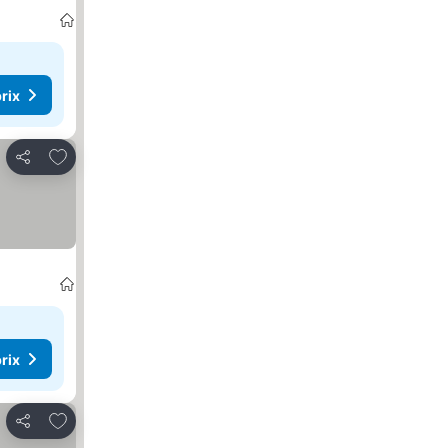
rix
Ajouter à mes favoris
Partager
rix
Ajouter à mes favoris
Partager