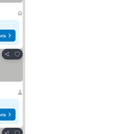
rix
Ajouter à mes favoris
Partager
rix
Ajouter à mes favoris