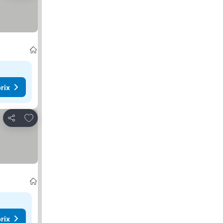
rix
Ajouter à mes favoris
Partager
rix