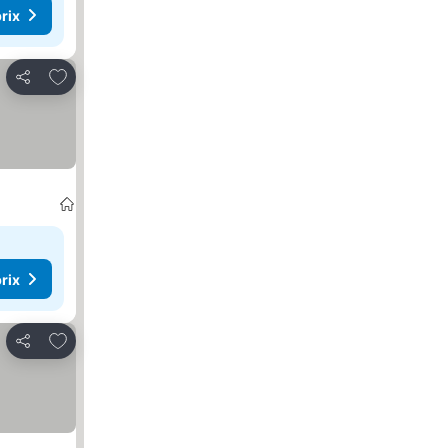
rix
Ajouter à mes favoris
Partager
rix
Ajouter à mes favoris
Partager