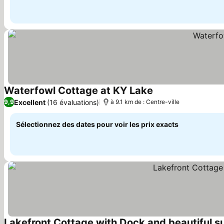
Waterfowl Cottage at KY Lake
Consulter les prix
Excellent
(16 évaluations)
9,9
à 9.1 km de : Centre-ville
Sélectionnez des dates pour voir les prix exacts
Lakefront Cottage with Dock and beautiful s