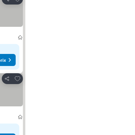
Partager
rix
Ajouter à mes favoris
Partager