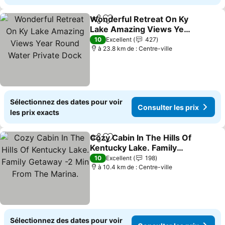
Wonderful Retreat On Ky
Partager
Ajouter à mes favoris
Lake Amazing Views Year
Round Water Private
Consulter les prix
10
Excellent
427
Dock
à 23.8 km de : Centre-ville
Sélectionnez des dates pour voir
Consulter les prix
les prix exacts
Cozy Cabin In The Hills Of
Partager
Ajouter à mes favoris
Kentucky Lake. Family
Getaway -2 Min From The
Consulter les prix
10
Excellent
198
Marina.
à 10.4 km de : Centre-ville
Sélectionnez des dates pour voir