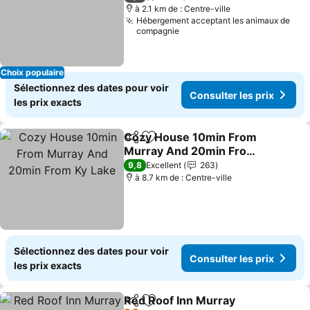
à 2.1 km de : Centre-ville
Hébergement acceptant les animaux de
compagnie
Choix populaire
Sélectionnez des dates pour voir
Consulter les prix
les prix exacts
Cozy House 10min From
Partager
Ajouter à mes favoris
Murray And 20min From
Ky Lake
Consulter les prix
9,8
Excellent
263
à 8.7 km de : Centre-ville
Sélectionnez des dates pour voir
Consulter les prix
les prix exacts
Red Roof Inn Murray
Partager
Ajouter à mes favoris
Consul