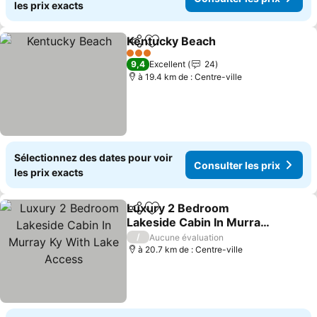
les prix exacts
Kentucky Beach
Partager
Ajouter à mes favoris
Consulter 
3 Étoiles
9,4
Excellent
24
à 19.4 km de : Centre-ville
Sélectionnez des dates pour voir
Consulter les prix
les prix exacts
Luxury 2 Bedroom
Partager
Ajouter à mes favoris
Lakeside Cabin In Murray
Ky With Lake Access
Consulter les prix
/
Aucune évaluation
à 20.7 km de : Centre-ville