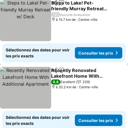
Steps to Lake! Pet-
Partager
Ajouter à mes favoris
friendly Murray Retreat
w/ Deck
Consulter les prix
/
Aucune évaluation
à 15.7 km de : Centre-ville
Sélectionnez des dates pour voir
Consulter les prix
les prix exacts
Recently Renovated
Partager
Ajouter à mes favoris
Lakefront Home With
Additional Apartment
Consulter les prix
9,8
Excellent
239
à 20.2 km de : Centre-ville
Sélectionnez des dates pour voir
Consulter les prix
les prix exacts