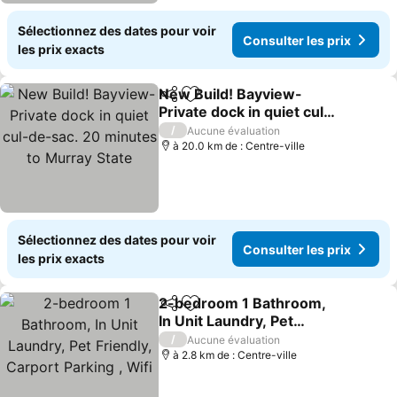
Sélectionnez des dates pour voir
Consulter les prix
les prix exacts
New Build! Bayview-
Partager
Ajouter à mes favoris
Private dock in quiet cul-
de-sac. 20 minutes to
Consulter les prix
/
Aucune évaluation
Murray State
à 20.0 km de : Centre-ville
Sélectionnez des dates pour voir
Consulter les prix
les prix exacts
2-bedroom 1 Bathroom,
Partager
Ajouter à mes favoris
In Unit Laundry, Pet
Friendly, Carport Parking ,
Consulter les prix
/
Aucune évaluation
Wifi
à 2.8 km de : Centre-ville