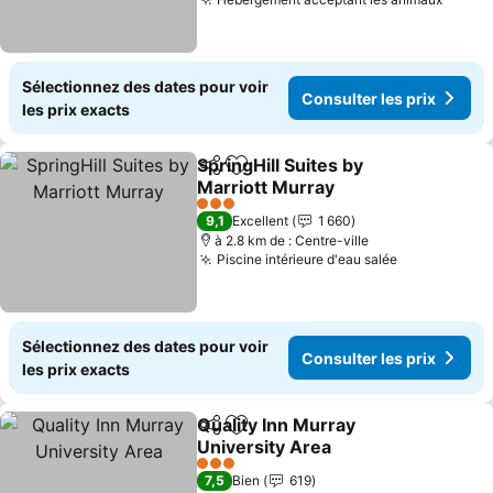
Consul
Sélectionnez des dates pour voir
Consulter les prix
les prix exacts
SpringHill Suites by
Partager
Ajouter à mes favoris
Marriott Murray
Consulter les prix
3 Étoiles
9,1
Excellent
1 660
à 2.8 km de : Centre-ville
Piscine intérieure d'eau salée
Consulter l
Sélectionnez des dates pour voir
Consulter les prix
les prix exacts
Quality Inn Murray
Partager
Ajouter à mes favoris
University Area
Consulter les prix
3 Étoiles
7,5
Bien
619