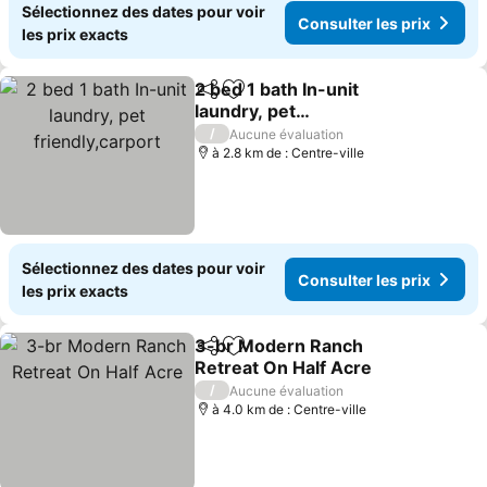
Sélectionnez des dates pour voir
Consulter les prix
les prix exacts
2 bed 1 bath In-unit
Partager
Ajouter à mes favoris
laundry, pet
friendly,carport
Consulter les prix
/
Aucune évaluation
à 2.8 km de : Centre-ville
Sélectionnez des dates pour voir
Consulter les prix
les prix exacts
3-br Modern Ranch
Partager
Ajouter à mes favoris
Retreat On Half Acre
Consulter les prix
/
Aucune évaluation
à 4.0 km de : Centre-ville