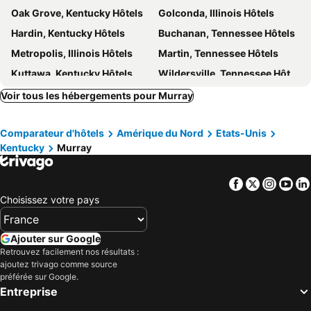
Oak Grove, Kentucky Hôtels
Golconda, Illinois Hôtels
Hardin, Kentucky Hôtels
Buchanan, Tennessee Hôtels
Metropolis, Illinois Hôtels
Martin, Tennessee Hôtels
Kuttawa, Kentucky Hôtels
Wildersville, Tennessee Hôtels
Benton, Kentucky Hôtels
Hurricane Mills, Tennessee Hôtels
Voir tous les hébergements pour Murray
Crofton, Kentucky Hôtels
Mayfield, Kentucky Hôtels
Comparateur d'hôtels
Amérique du Nord
Etats-Unis
Princeton, Kentucky Hôtels
Calvert City, Kentucky Hôtels
Kentucky
Murray
Huntingdon, Tennessee Hôtels
New Johnsonville, Tennessee Hôtels
Waverly, Tennessee Hôtels
Charleston, Missouri Hôtels
Facebook
Twitter
Insta
Yo
Lexington, Kentucky Hôtels
Williamstown, Kentucky Hôtels
Choisissez votre pays
Campton, Kentucky Hôtels
Stanton, Kentucky Hôtels
Frankfort, Kentucky Hôtels
Georgetown, Kentucky Hôtels
Ajouter sur Google
Retrouvez facilement nos résultats :
London, Kentucky Hôtels
Dry Ridge, Kentucky Hôtels
ajoutez trivago comme source
Slade, Kentucky Hôtels
Myrtle Beach, Caroline du Sud Hôtels
préférée sur Google.
Entreprise
Panama City Beach, Floride Hôtels
Orlando, Floride Hôtels