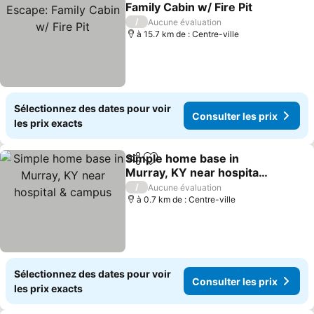
Ajouter à mes favoris
Family Cabin w/ Fire Pit
Consulter les prix
/
Aucune évaluation
à 15.7 km de : Centre-ville
Sélectionnez des dates pour voir
Consulter les prix
les prix exacts
Simple home base in
Partager
Ajouter à mes favoris
Murray, KY near hospital
& campus
Consulter les prix
/
Aucune évaluation
à 0.7 km de : Centre-ville
Sélectionnez des dates pour voir
Consulter les prix
les prix exacts