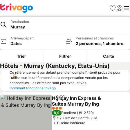
Favoris
Se con
Me
Destination
Murray
Arrivée/départ
Personnes et chambres
Dates
2 personnes, 1 chambre
Trier
Filtrer
Carte
Hôtels - Murray (Kentucky, Etats-Unis)
Ce référencement par défaut prend en compte l’intérêt probable pour
l’utilisateur, le tarif proposé et la compensation versée par les
annonceurs. Les offres ne sont pas exhaustives.
Comment fonctionne trivago
Holiday Inn Express &
Partager
Ajouter à mes favoris
Suites Murray By Ihg
Consulter les prix
3 Étoiles
8,9
Excellent
2 579
à 2.7 km de : Centre-ville
Piscine intérieure
Consulter les prix