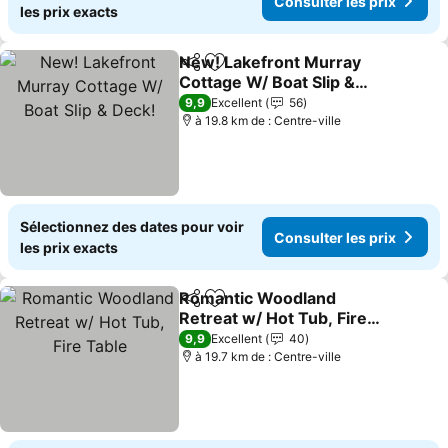
Consulter les prix
les prix exacts
New! Lakefront Murray
Partager
Ajouter à mes favoris
Cottage W/ Boat Slip &
Deck!
Consulter les prix
9,9
Excellent
56
à 19.8 km de : Centre-ville
Sélectionnez des dates pour voir
Consulter les prix
les prix exacts
Romantic Woodland
Partager
Ajouter à mes favoris
Retreat w/ Hot Tub, Fire
Table
Consulter les prix
9,9
Excellent
40
à 19.7 km de : Centre-ville