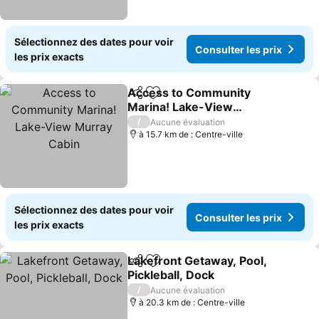
Sélectionnez des dates pour voir
Consulter les prix
les prix exacts
Access to Community
Partager
Ajouter à mes favoris
Marina! Lake-View
Murray Cabin
Consulter les prix
/
Aucune évaluation
à 15.7 km de : Centre-ville
Sélectionnez des dates pour voir
Consulter les prix
les prix exacts
Lakefront Getaway, Pool,
Partager
Ajouter à mes favoris
Pickleball, Dock
Consulter les prix
/
Aucune évaluation
à 20.3 km de : Centre-ville