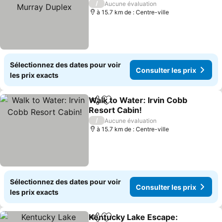
Duplex
Consulter les prix
/
Aucune évaluation
à 15.7 km de : Centre-ville
Sélectionnez des dates pour voir
Consulter les prix
les prix exacts
Walk to Water: Irvin Cobb
Partager
Ajouter à mes favoris
Resort Cabin!
Consulter les prix
/
Aucune évaluation
à 15.7 km de : Centre-ville
Sélectionnez des dates pour voir
Consulter les prix
les prix exacts
Kentucky Lake Escape:
Partager