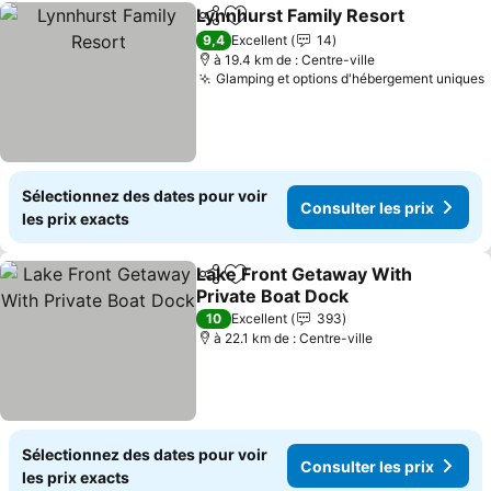
Lynnhurst Family Resort
Partager
Ajouter à mes favoris
Co
9,4
Excellent
14
à 19.4 km de : Centre-ville
Glamping et options d'hébergement uniques
Sélectionnez des dates pour voir
Consulter les prix
les prix exacts
Lake Front Getaway With
Partager
Ajouter à mes favoris
Private Boat Dock
Consulter les prix
10
Excellent
393
à 22.1 km de : Centre-ville
Sélectionnez des dates pour voir
Consulter les prix
les prix exacts