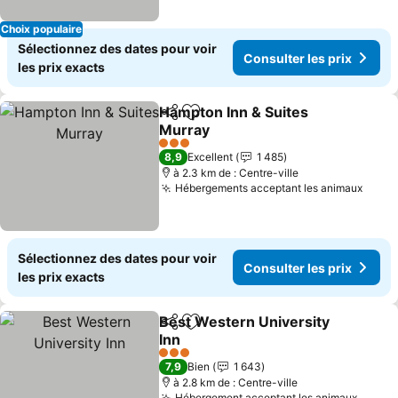
Choix populaire
Sélectionnez des dates pour voir
Consulter les prix
les prix exacts
Hampton Inn & Suites
Partager
Ajouter à mes favoris
Murray
Consulter les prix
3 Étoiles
8,9
Excellent
1 485
à 2.3 km de : Centre-ville
Hébergements acceptant les animaux
Consu
Sélectionnez des dates pour voir
Consulter les prix
les prix exacts
Best Western University
Partager
Ajouter à mes favoris
Inn
Consulter les prix
3 Étoiles
7,9
Bien
1 643
à 2.8 km de : Centre-ville
Hébergement acceptant les animaux