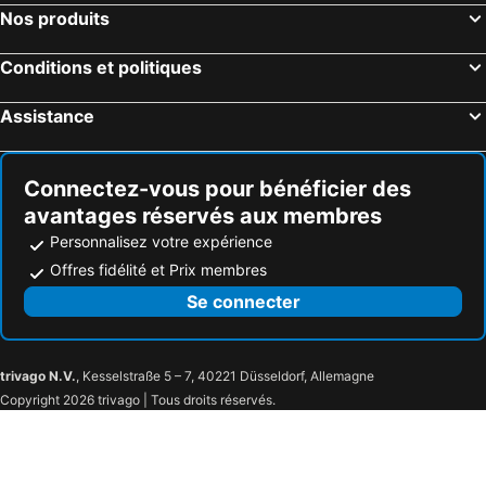
Gulf Shores, Alabama Hôtels
New York, New York Hôtels
Nos produits
Destin, Floride Hôtels
Miami, Floride Hôtels
Conditions et politiques
Honolulu, Hawaii Hôtels
Gatlinburg, Tennessee Hôtels
Assistance
Connectez-vous pour bénéficier des
avantages réservés aux membres
Personnalisez votre expérience
Offres fidélité et Prix membres
Se connecter
trivago N.V.
, Kesselstraße 5 – 7, 40221 Düsseldorf, Allemagne
Copyright 2026 trivago | Tous droits réservés.