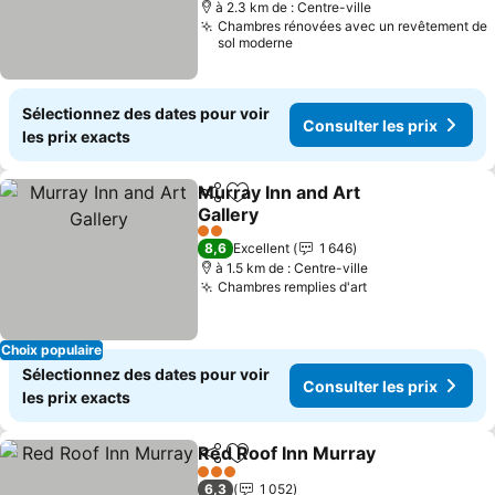
à 2.3 km de : Centre-ville
Chambres rénovées avec un revêtement de
sol moderne
Sélectionnez des dates pour voir
Consulter les prix
les prix exacts
Murray Inn and Art
Partager
Ajouter à mes favoris
Gallery
Consulter les prix
2 Étoiles
8,6
Excellent
1 646
à 1.5 km de : Centre-ville
Chambres remplies d'art
Consulter les p
Choix populaire
Sélectionnez des dates pour voir
Consulter les prix
les prix exacts
Red Roof Inn Murray
Partager
Ajouter à mes favoris
Consul
3 Étoiles
6,3
1 052