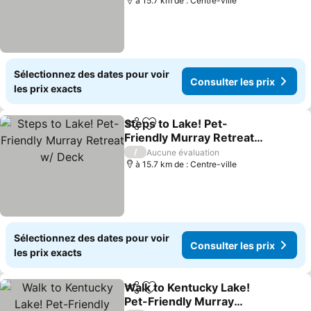
à 15.7 km de : Centre-ville
Sélectionnez des dates pour voir
Consulter les prix
les prix exacts
Steps to Lake! Pet-
Partager
Ajouter à mes favoris
Friendly Murray Retreat
w/ Deck
Consulter les prix
/
Aucune évaluation
à 15.7 km de : Centre-ville
Sélectionnez des dates pour voir
Consulter les prix
les prix exacts
Walk to Kentucky Lake!
Partager
Ajouter à mes favoris
Pet-Friendly Murray