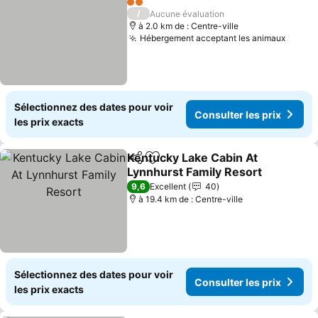
2 Étoiles
/
Aucune évaluation
à 2.0 km de : Centre-ville
Hébergement acceptant les animaux
Consul
Sélectionnez des dates pour voir
Consulter les prix
les prix exacts
Kentucky Lake Cabin At
Partager
Ajouter à mes favoris
Lynnhurst Family Resort
Consulter les prix
9,6
Excellent
40
à 19.4 km de : Centre-ville
Sélectionnez des dates pour voir
Consulter les prix
les prix exacts