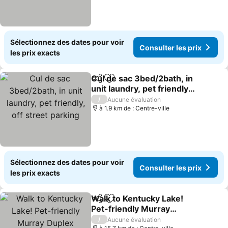
Sélectionnez des dates pour voir
Consulter les prix
les prix exacts
Cul de sac 3bed/2bath, in
Partager
Ajouter à mes favoris
unit laundry, pet friendly,
off street parking
Consulter les prix
/
Aucune évaluation
à 1.9 km de : Centre-ville
Sélectionnez des dates pour voir
Consulter les prix
les prix exacts
Walk to Kentucky Lake!
Partager
Ajouter à mes favoris
Pet-friendly Murray
Duplex
Consulter les prix
/
Aucune évaluation