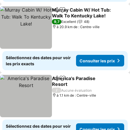
Murray Cabin W/ Hot Tub:
Partager
Ajouter à mes favoris
Walk To Kentucky Lake!
Consulter les prix
9,7
Excellent
48
à 20.9 km de : Centre-ville
Sélectionnez des dates pour voir
Consulter les prix
les prix exacts
America's Paradise
Partager
Ajouter à mes favoris
Resort
Consulter les prix
/
Aucune évaluation
à 1.1 km de : Centre-ville
Sélectionnez des dates pour voir
Consulter les prix