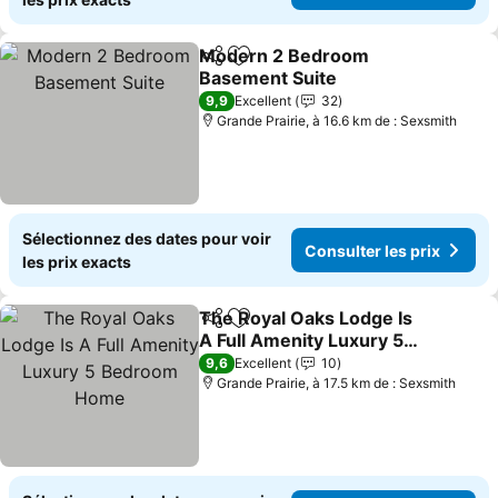
Modern 2 Bedroom
Partager
Ajouter à mes favoris
Basement Suite
9,9
Excellent
32
Grande Prairie, à 16.6 km de : Sexsmith
Sélectionnez des dates pour voir
Consulter les prix
les prix exacts
The Royal Oaks Lodge Is
Partager
Ajouter à mes favoris
A Full Amenity Luxury 5
Bedroom Home
9,6
Excellent
10
Grande Prairie, à 17.5 km de : Sexsmith