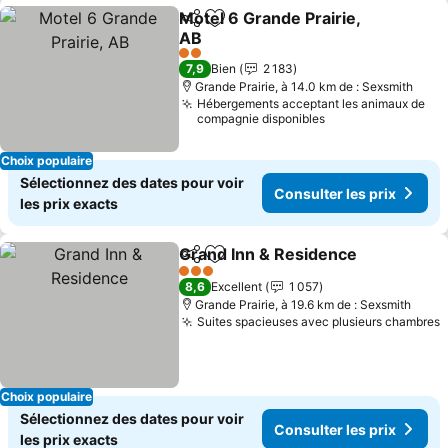
Motel 6 Grande Prairie,
Partager
Ajouter à mes favoris
AB
2 Étoiles
7,9
Bien
2 183
Grande Prairie, à 14.0 km de : Sexsmith
Hébergements acceptant les animaux de
compagnie disponibles
Choix populaire
Sélectionnez des dates pour voir
Consulter les prix
les prix exacts
Grand Inn & Residence
Partager
Ajouter à mes favoris
3 Étoiles
8,6
Excellent
1 057
Grande Prairie, à 19.6 km de : Sexsmith
Suites spacieuses avec plusieurs chambres
Choix populaire
Sélectionnez des dates pour voir
Consulter les prix
les prix exacts