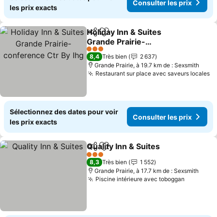
Consulter les prix
les prix exacts
Holiday Inn & Suites
Partager
Ajouter à mes favoris
Grande Prairie-
conference Ctr By Ihg
3 Étoiles
8,4
Très bien
2 637
Grande Prairie, à 19.7 km de : Sexsmith
Restaurant sur place avec saveurs locales
Sélectionnez des dates pour voir
Consulter les prix
les prix exacts
Quality Inn & Suites
Partager
Ajouter à mes favoris
3 Étoiles
8,3
Très bien
1 552
Grande Prairie, à 17.7 km de : Sexsmith
Piscine intérieure avec toboggan