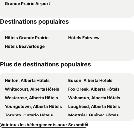
Grande Prairie Airport
Rndup
Hampton Inn & Suites by Hilton Grande Prairie
Parkside Inn
Podollan Inn & Spa - Grande Prairie
Destinations populaires
Sandman Hotel Grande Prairie
Howard Johnson by Wyndham Grande Prairie
Holiday Inn & Suites Grande Prairie-conference Ctr By Ihg
Paradise Inn & Conference Centre
Hôtels Grande Prairie
Hôtels Fairview
Travelodge by Wyndham Grande Prairie
Delta Hotels Grande Prairie Airport
Hôtels Beaverlodge
Plus de destinations populaires
Hinton, Alberta Hôtels
Edson, Alberta Hôtels
Whitecourt, Alberta Hôtels
Fox Creek, Alberta Hôtels
Westerose, Alberta Hôtels
Wabamun, Alberta Hôtels
Youngstown, Alberta Hôtels
Lougheed, Alberta Hôtels
Toronto, Ontario Hôtels
Montréal, Québec Hôtels
Whistler, Colombie-britannique Hôtels
Vancouver, Colombie-britannique Hôtels
Voir tous les hébergements pour Sexsmith
Canmore, Alberta Hôtels
Calgary, Alberta Hôtels