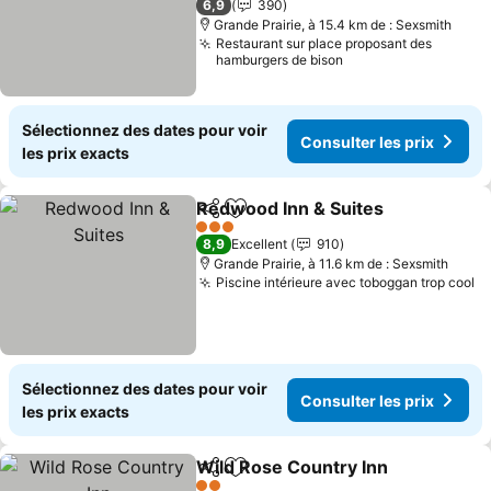
6,9
390
Grande Prairie, à 15.4 km de : Sexsmith
Restaurant sur place proposant des
hamburgers de bison
Sélectionnez des dates pour voir
Consulter les prix
les prix exacts
Redwood Inn & Suites
Partager
Ajouter à mes favoris
3 Étoiles
8,9
Excellent
910
Grande Prairie, à 11.6 km de : Sexsmith
Piscine intérieure avec toboggan trop cool
Sélectionnez des dates pour voir
Consulter les prix
les prix exacts
Wild Rose Country Inn
Partager
Ajouter à mes favoris