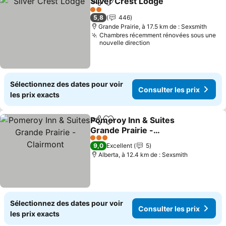
Silver Crest Lodge
Partager
Ajouter à mes favoris
2 Étoiles
5,8
446
Grande Prairie, à 17.5 km de : Sexsmith
Chambres récemment rénovées sous une
nouvelle direction
Sélectionnez des dates pour voir
Consulter les prix
les prix exacts
Pomeroy Inn & Suites
Partager
Ajouter à mes favoris
Grande Prairie -
Clairmont
3 Étoiles
9,0
Excellent
5
Alberta, à 12.4 km de : Sexsmith
Sélectionnez des dates pour voir
Consulter les prix
les prix exacts