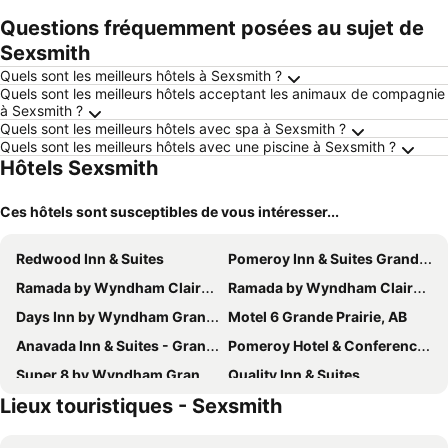
Questions fréquemment posées au sujet de
Sexsmith
Quels sont les meilleurs hôtels à Sexsmith ?
Quels sont les meilleurs hôtels acceptant les animaux de compagnie
à Sexsmith ?
Quels sont les meilleurs hôtels avec spa à Sexsmith ?
Quels sont les meilleurs hôtels avec une piscine à Sexsmith ?
Hôtels Sexsmith
Ces hôtels sont susceptibles de vous intéresser...
Redwood Inn & Suites
Pomeroy Inn & Suites Grande Prairie - Clairmont
Ramada by Wyndham Clairmont/Grande Prairie
Ramada by Wyndham Clairmont/Grande Prairie
Days Inn by Wyndham Grande Prairie
Motel 6 Grande Prairie, AB
Anavada Inn & Suites - Grande Prairie
Pomeroy Hotel & Conference Centre Grande Prairie
Super 8 by Wyndham Grande Prairie
Quality Inn & Suites
Lieux touristiques - Sexsmith
Holiday Inn Express Grande Prairie By Ihg
Best Western Grande Prairie Hotel & Suites
Service Plus Inn & Suites Grande Prairie
Encore Suites by Service Plus Inns