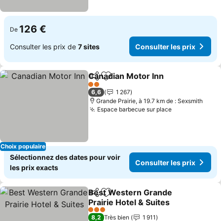
126 €
De
Consulter les prix de
7 sites
Consulter les prix
Canadian Motor Inn
Partager
Ajouter à mes favoris
2 Étoiles
6,6
1 267
Grande Prairie, à 19.7 km de : Sexsmith
Espace barbecue sur place
Choix populaire
Sélectionnez des dates pour voir
Consulter les prix
les prix exacts
Best Western Grande
Partager
Ajouter à mes favoris
Prairie Hotel & Suites
3 Étoiles
8,2
Très bien
1 911