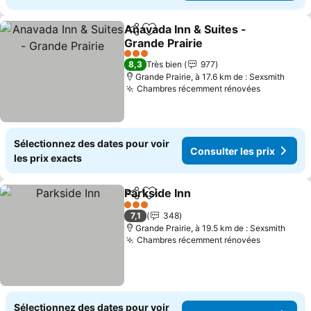
Anavada Inn & Suites -
Partager
Ajouter à mes favoris
Grande Prairie
3 Étoiles
8,3
Très bien
977
Grande Prairie, à 17.6 km de : Sexsmith
Chambres récemment rénovées
Sélectionnez des dates pour voir
Consulter les prix
les prix exacts
Parkside Inn
Partager
Ajouter à mes favoris
3 Étoiles
7,1
348
Grande Prairie, à 19.5 km de : Sexsmith
Chambres récemment rénovées
Sélectionnez des dates pour voir