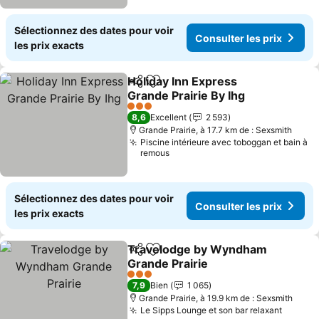
Sélectionnez des dates pour voir
Consulter les prix
les prix exacts
Holiday Inn Express
Partager
Ajouter à mes favoris
Grande Prairie By Ihg
3 Étoiles
8,6
Excellent
2 593
Grande Prairie, à 17.7 km de : Sexsmith
Piscine intérieure avec toboggan et bain à
remous
Sélectionnez des dates pour voir
Consulter les prix
les prix exacts
Travelodge by Wyndham
Partager
Ajouter à mes favoris
Grande Prairie
3 Étoiles
7,9
Bien
1 065
Grande Prairie, à 19.9 km de : Sexsmith
Le Sipps Lounge et son bar relaxant