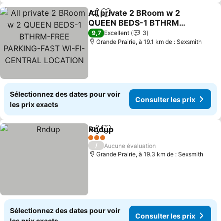
All private 2 BRoom w 2
Partager
Ajouter à mes favoris
QUEEN BEDS-1 BTHRM-
FREE PARKING-FAST WI-
9,7
Excellent
3
FI-CENTRAL LOCATION
Grande Prairie, à 19.1 km de : Sexsmith
Sélectionnez des dates pour voir
Consulter les prix
les prix exacts
Rndup
Partager
Ajouter à mes favoris
3 Étoiles
/
Aucune évaluation
Grande Prairie, à 19.3 km de : Sexsmith
Sélectionnez des dates pour voir
Consulter les prix
les prix exacts