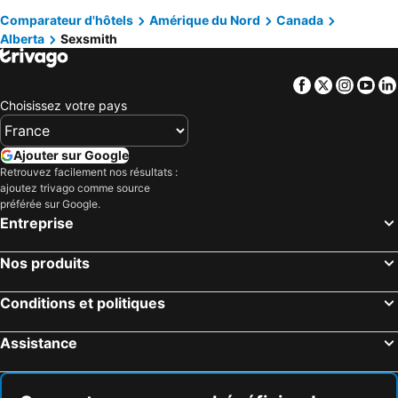
Comparateur d'hôtels
Amérique du Nord
Canada
Edmonton, Alberta Hôtels
Ville de Québec, Québec Hôtels
Alberta
Sexsmith
Niagara Falls, Ontario Hôtels
Facebook
Twitter
Insta
Yo
Choisissez votre pays
Ajouter sur Google
Retrouvez facilement nos résultats :
ajoutez trivago comme source
préférée sur Google.
Entreprise
Nos produits
Conditions et politiques
Assistance