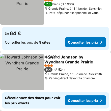
3 Étoiles
7,8
Bien
1 900
Grande Prairie, à 13.1 km de : Sexsmith
Petit-déjeuner exceptionnel et varié
64 €
De
Consulter les prix de
9 sites
Consulter les prix
Howard Johnson by
Partager
Ajouter à mes favoris
Wyndham Grande Prairie
3 Étoiles
6,4
524
Grande Prairie, à 19.7 km de : Sexsmith
Parking direct devant ta chambre
Sélectionnez des dates pour voir
Consulter les prix
les prix exacts