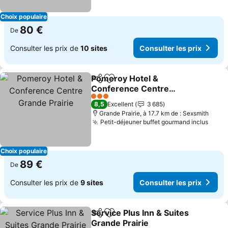
Choix populaire
80 €
De
Consulter les prix de
10 sites
Consulter les prix
Pomeroy Hotel &
Partager
Ajouter à mes favoris
Conference Centre
Grande Prairie
3 Étoiles
8,5
Excellent
3 685
Grande Prairie, à 17.7 km de : Sexsmith
Petit-déjeuner buffet gourmand inclus
Choix populaire
89 €
De
Consulter les prix de
9 sites
Consulter les prix
Service Plus Inn & Suites
Partager
Ajouter à mes favoris
Grande Prairie