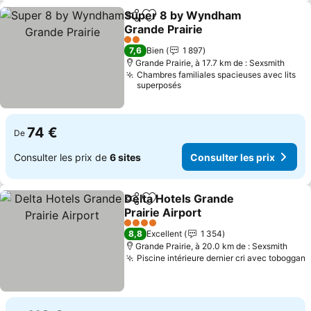
Super 8 by Wyndham
Partager
Ajouter à mes favoris
Grande Prairie
2 Étoiles
7,6
Bien
1 897
Grande Prairie, à 17.7 km de : Sexsmith
Chambres familiales spacieuses avec lits
superposés
74 €
De
Consulter les prix de
6 sites
Consulter les prix
Delta Hotels Grande
Partager
Ajouter à mes favoris
Prairie Airport
4 Étoiles
8,8
Excellent
1 354
Grande Prairie, à 20.0 km de : Sexsmith
Piscine intérieure dernier cri avec toboggan