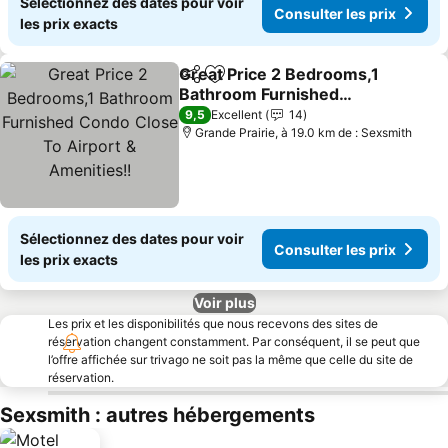
Sélectionnez des dates pour voir
Consulter les prix
les prix exacts
Great Price 2 Bedrooms,1
Partager
Ajouter à mes favoris
Bathroom Furnished
Condo Close To Airport &
9,5
Excellent
14
Amenities!!
Grande Prairie, à 19.0 km de : Sexsmith
Sélectionnez des dates pour voir
Consulter les prix
les prix exacts
Voir plus
Les prix et les disponibilités que nous recevons des sites de
réservation changent constamment. Par conséquent, il se peut que
l’offre affichée sur trivago ne soit pas la même que celle du site de
réservation.
Sexsmith : autres hébergements