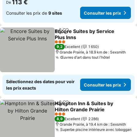
113 €
De
Consulter les prix de
9 sites
Consulter les prix
Encore Suites by Service
Partager
Ajouter à mes favoris
Plus Inns
3 Étoiles
9,2
Excellent
1 650
Grande Prairie, à 18.9 km de : Sexsmith
Œuvres d'art dans tout l'hôtel
Sélectionnez des dates pour voir
Consulter les prix
les prix exacts
Hampton Inn & Suites by
Partager
Ajouter à mes favoris
Hilton Grande Prairie
3 Étoiles
8,9
Excellent
2 286
Grande Prairie, à 19.4 km de : Sexsmith
Superbe piscine intérieure avec toboggan