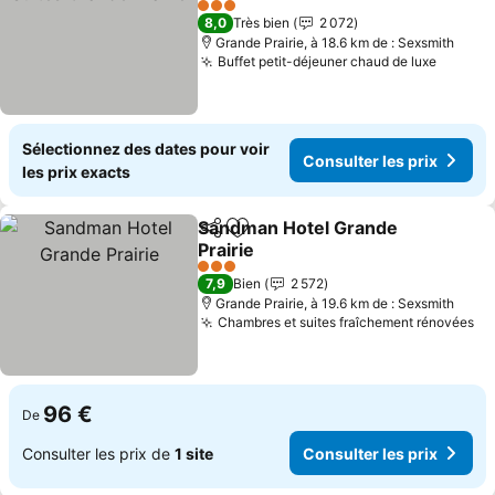
3 Étoiles
8,0
Très bien
2 072
Grande Prairie, à 18.6 km de : Sexsmith
Buffet petit-déjeuner chaud de luxe
Sélectionnez des dates pour voir
Consulter les prix
les prix exacts
Sandman Hotel Grande
Partager
Ajouter à mes favoris
Prairie
3 Étoiles
7,9
Bien
2 572
Grande Prairie, à 19.6 km de : Sexsmith
Chambres et suites fraîchement rénovées
96 €
De
Consulter les prix de
1 site
Consulter les prix