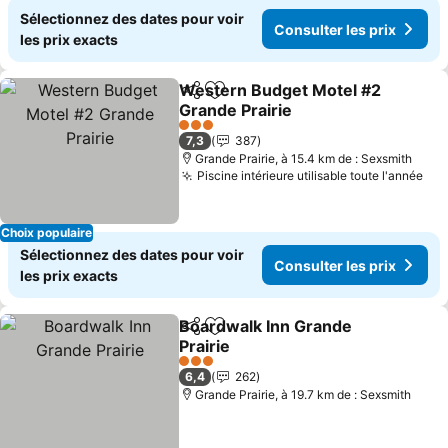
Sélectionnez des dates pour voir
Consulter les prix
les prix exacts
Western Budget Motel #2
Partager
Ajouter à mes favoris
Grande Prairie
3 Étoiles
7,3
387
Grande Prairie, à 15.4 km de : Sexsmith
Piscine intérieure utilisable toute l'année
Choix populaire
Sélectionnez des dates pour voir
Consulter les prix
les prix exacts
Boardwalk Inn Grande
Partager
Ajouter à mes favoris
Prairie
3 Étoiles
6,4
262
Grande Prairie, à 19.7 km de : Sexsmith