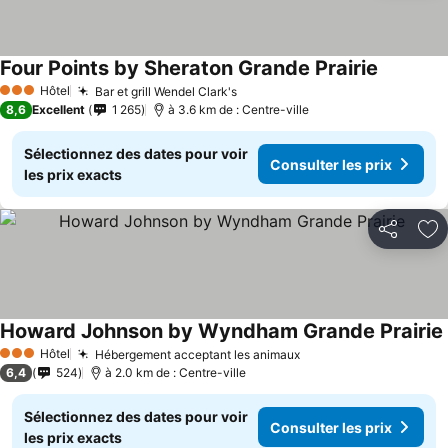
Four Points by Sheraton Grande Prairie
Consulter
Hôtel
Bar et grill Wendel Clark's
Consulter les prix
3 Étoiles
8,6
Excellent
1 265
à 3.6 km de : Centre-ville
Sélectionnez des dates pour voir
Consulter les prix
les prix exacts
Partager
Aj
Howard Johnson by Wyndham Grande Prairie
Hôtel
Hébergement acceptant les animaux
Consulter les prix
3 Étoiles
6,4
524
à 2.0 km de : Centre-ville
Sélectionnez des dates pour voir
Consulter les prix
les prix exacts