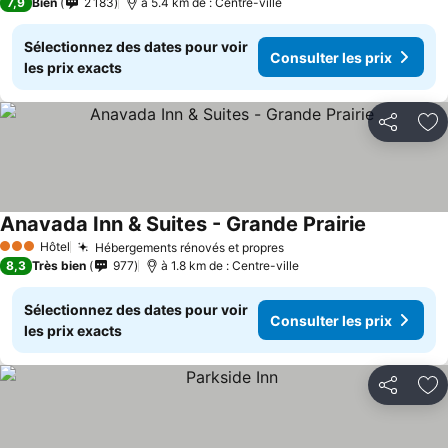
7,9
Bien
2 183
à 5.4 km de : Centre-ville
Sélectionnez des dates pour voir
Consulter les prix
les prix exacts
Partager
Aj
Anavada Inn & Suites - Grande Prairie
Consulter l
Hôtel
Hébergements rénovés et propres
Consulter les prix
3 Étoiles
8,3
Très bien
977
à 1.8 km de : Centre-ville
Sélectionnez des dates pour voir
Consulter les prix
les prix exacts
Partager
Aj