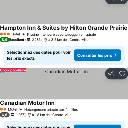
Partager
Aj
Hampton Inn & Suites by Hilton Grande Prairie
Hôtel
Piscine intérieure avec toboggan en spirale
Consulter les p
3 Étoiles
8,9
Excellent
2 286
à 3.5 km de : Centre-ville
Sélectionnez des dates pour voir
Consulter les prix
les prix exacts
Choix populaire
Partager
Aj
Canadian Motor Inn
Consulter les prix
Motel
Hébergement adapté aux familles
Consulter les prix
2 Étoiles
6,6
1 267
à 1.8 km de : Centre-ville
Sélectionnez des dates pour voir