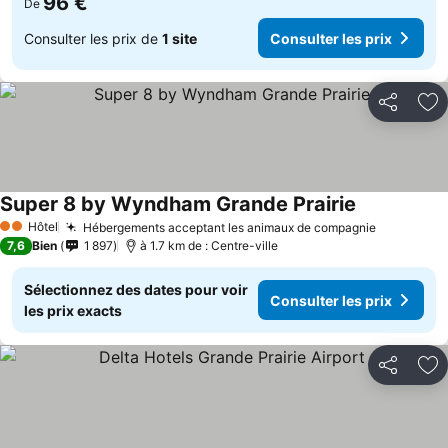
96 €
De
Consulter les prix de
1 site
Consulter les prix
Partager
Aj
Super 8 by Wyndham Grande Prairie
Consulter le
Hôtel
Hébergements acceptant les animaux de compagnie
Consulter
2 Étoiles
7,6
Bien
1 897
à 1.7 km de : Centre-ville
Sélectionnez des dates pour voir
Consulter les prix
les prix exacts
Partager
Aj