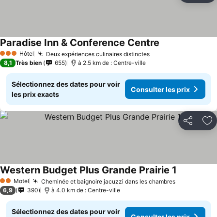
Paradise Inn & Conference Centre
Consulter les pr
Hôtel
Deux expériences culinaires distinctes
Consulter les prix
3 Étoiles
8,1
Très bien
655
à 2.5 km de : Centre-ville
Sélectionnez des dates pour voir
Consulter les prix
les prix exacts
Partager
Aj
Western Budget Plus Grande Prairie 1
Consulter l
Motel
Cheminée et baignoire jacuzzi dans les chambres
Consulter l
2 Étoiles
6,9
390
à 4.0 km de : Centre-ville
Sélectionnez des dates pour voir
Consulter les prix