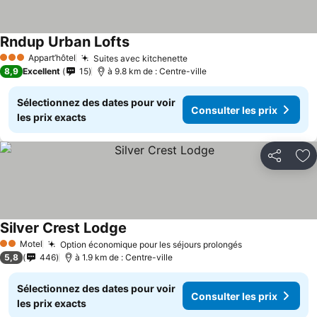
Rndup Urban Lofts
Consulter les prix
Appart’hôtel
Suites avec kitchenette
Consulter les prix
3 Étoiles
8,9
Excellent
15
à 9.8 km de : Centre-ville
Sélectionnez des dates pour voir
Consulter les prix
les prix exacts
Partager
Aj
Silver Crest Lodge
Consulter les prix
Motel
Option économique pour les séjours prolongés
Consulter les 
2 Étoiles
5,8
446
à 1.9 km de : Centre-ville
Sélectionnez des dates pour voir
Consulter les prix
les prix exacts