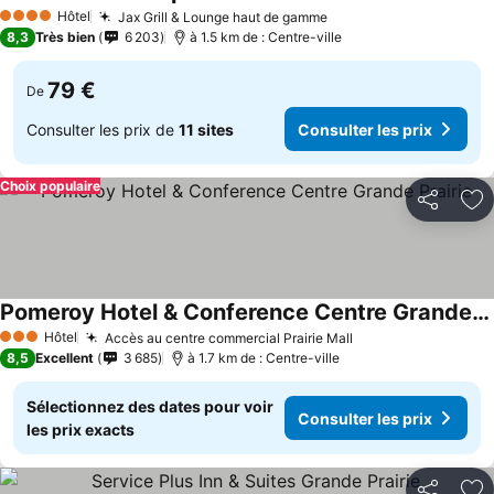
Consulter les 
Hôtel
Jax Grill & Lounge haut de gamme
Consulter les prix
4 Étoiles
8,3
Très bien
6 203
à 1.5 km de : Centre-ville
79 €
De
Consulter les prix de
11 sites
Consulter les prix
Choix populaire
Partager
Aj
Pomeroy Hotel & Conference Centre Grande Prairie
Consulter les prix
Hôtel
Accès au centre commercial Prairie Mall
Consulter les pri
3 Étoiles
8,5
Excellent
3 685
à 1.7 km de : Centre-ville
Sélectionnez des dates pour voir
Consulter les prix
les prix exacts