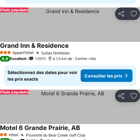
Choix populaire
Partager
Aj
Grand Inn & Residence
Consulter les prix
Appart’hôtel
Suites familiales
Consulter les prix
3 Étoiles
8,6
Excellent
1 057
à 1.5 km de : Centre-ville
Sélectionnez des dates pour voir
Consulter les prix
les prix exacts
Choix populaire
Partager
Aj
Motel 6 Grande Prairie, AB
Consulter les prix
Hôtel
Proximité du Bear Creek Golf Club
Consulter les prix
2 Étoiles