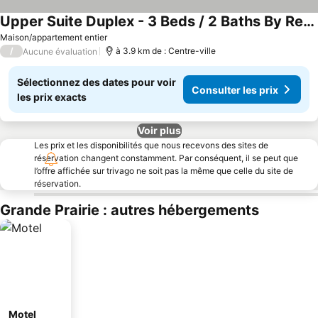
Upper Suite Duplex - 3 Beds / 2 Baths By Restaurants, Costco, Best Buy & G P Airport
Consulter les prix
Maison/appartement entier
/
à 3.9 km de : Centre-ville
Aucune évaluation
Sélectionnez des dates pour voir
Consulter les prix
les prix exacts
Voir plus
Les prix et les disponibilités que nous recevons des sites de
réservation changent constamment. Par conséquent, il se peut que
l’offre affichée sur trivago ne soit pas la même que celle du site de
réservation.
Grande Prairie : autres hébergements
Motel