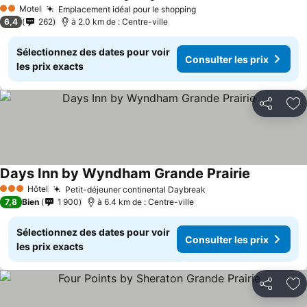
Motel
Emplacement idéal pour le shopping
Consulter les prix
2 Étoiles
6,4
262
à 2.0 km de : Centre-ville
Sélectionnez des dates pour voir
Consulter les prix
les prix exacts
Partager
Aj
Days Inn by Wyndham Grande Prairie
Consulter l
Hôtel
Petit-déjeuner continental Daybreak
Consulter les prix
3 Étoiles
7,8
Bien
1 900
à 6.4 km de : Centre-ville
Sélectionnez des dates pour voir
Consulter les prix
les prix exacts
Partager
Aj