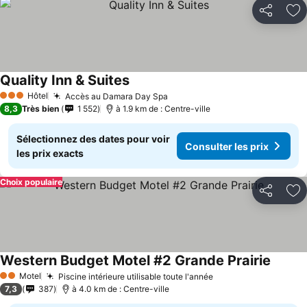
Partager
Aj
Quality Inn & Suites
Consulter les prix
Hôtel
Accès au Damara Day Spa
Consulter les prix
3 Étoiles
8,3
Très bien
1 552
à 1.9 km de : Centre-ville
Sélectionnez des dates pour voir
Consulter les prix
les prix exacts
Choix populaire
Partager
Aj
Western Budget Motel #2 Grande Prairie
Consult
Motel
Piscine intérieure utilisable toute l'année
Consulter les prix
2 Étoiles
7,3
387
à 4.0 km de : Centre-ville