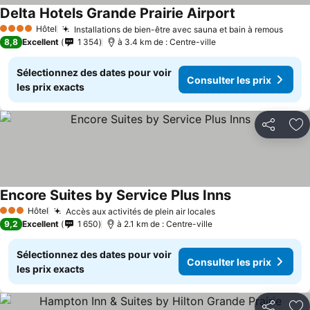
Delta Hotels Grande Prairie Airport
Consulter les 
Hôtel
Installations de bien-être avec sauna et bain à remous
Consu
4 Étoiles
8,8
Excellent
1 354
à 3.4 km de : Centre-ville
Sélectionnez des dates pour voir
Consulter les prix
les prix exacts
Partager
Aj
Encore Suites by Service Plus Inns
Consulter les p
Hôtel
Accès aux activités de plein air locales
Consulter les prix
3 Étoiles
9,2
Excellent
1 650
à 2.1 km de : Centre-ville
Sélectionnez des dates pour voir
Consulter les prix
les prix exacts