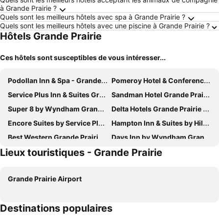
à Grande Prairie ?
Quels sont les meilleurs hôtels avec spa à Grande Prairie ?
Quels sont les meilleurs hôtels avec une piscine à Grande Prairie ?
Hôtels Grande Prairie
Ces hôtels sont susceptibles de vous intéresser...
Podollan Inn & Spa - Grande Prairie
Pomeroy Hotel & Conference Centre Grande Prairie
Service Plus Inn & Suites Grande Prairie
Sandman Hotel Grande Prairie
Super 8 by Wyndham Grande Prairie
Delta Hotels Grande Prairie Airport
Encore Suites by Service Plus Inns
Hampton Inn & Suites by Hilton Grande Prairie
Best Western Grande Prairie Hotel & Suites
Days Inn by Wyndham Grande Prairie
Lieux touristiques - Grande Prairie
Four Points by Sheraton Grande Prairie
Howard Johnson by Wyndham Grande Prairie
Motel 6 Grande Prairie, AB
Anavada Inn & Suites - Grande Prairie
Grande Prairie Airport
Parkside Inn
Holiday Inn & Suites Grande Prairie-conference Ctr By Ihg
Quality Inn & Suites
Holiday Inn Express Grande Prairie By Ihg
Destinations populaires
Travelodge by Wyndham Grande Prairie
Paradise Inn & Conference Centre