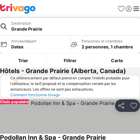
Favoris
Se con
Me
Destination
Grande Prairie
Arrivée/départ
Personnes et chambres
Dates
2 personnes, 1 chambre
Trier
Filtrer
Carte
Hôtels - Grande Prairie (Alberta, Canada)
Ce référencement par défaut prend en compte l’intérêt probable pour
l’utilisateur, le tarif proposé et la compensation versée par les
annonceurs. Les offres ne sont pas exhaustives.
Comment fonctionne trivago
Choix populaire
Partager
Aj
Podollan Inn & Spa - Grande Prairie