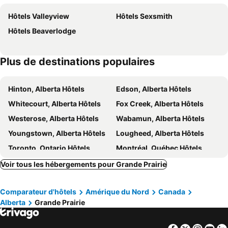
Redwood Inn & Suites
Rndup
Hôtels Valleyview
Hôtels Sexsmith
Ramada by Wyndham Clairmont/Grande Prairie
Pomeroy Inn & Suites Grande Prairie - Clairmont
Hôtels Beaverlodge
Ramada by Wyndham Clairmont/Grande Prairie
Plus de destinations populaires
Hinton, Alberta Hôtels
Edson, Alberta Hôtels
Whitecourt, Alberta Hôtels
Fox Creek, Alberta Hôtels
Westerose, Alberta Hôtels
Wabamun, Alberta Hôtels
Youngstown, Alberta Hôtels
Lougheed, Alberta Hôtels
Toronto, Ontario Hôtels
Montréal, Québec Hôtels
Whistler, Colombie-britannique Hôtels
Vancouver, Colombie-britannique Hôtels
Voir tous les hébergements pour Grande Prairie
Canmore, Alberta Hôtels
Calgary, Alberta Hôtels
Comparateur d'hôtels
Amérique du Nord
Canada
Edmonton, Alberta Hôtels
Ville de Québec, Québec Hôtels
Alberta
Grande Prairie
Niagara Falls, Ontario Hôtels