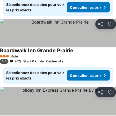
Sélectionnez des dates pour voir
Consulter les prix
les prix exacts
Partager
Aj
Boardwalk Inn Grande Prairie
Consulter les prix
Motel
3 Étoiles
6,4
262
à 2.0 km de : Centre-ville
Sélectionnez des dates pour voir
Consulter les prix
les prix exacts
Partager
Aj