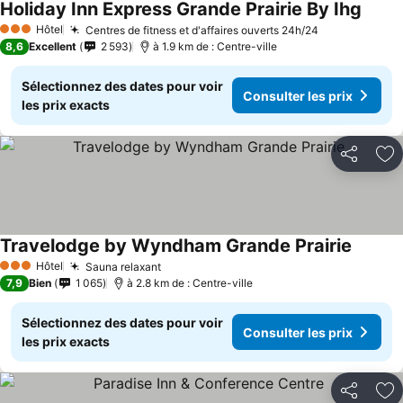
Holiday Inn Express Grande Prairie By Ihg
Consul
Hôtel
Centres de fitness et d'affaires ouverts 24h/24
Consulter le
3 Étoiles
8,6
Excellent
2 593
à 1.9 km de : Centre-ville
Sélectionnez des dates pour voir
Consulter les prix
les prix exacts
Partager
Aj
Travelodge by Wyndham Grande Prairie
Consult
Hôtel
Sauna relaxant
Consulter les prix
3 Étoiles
7,9
Bien
1 065
à 2.8 km de : Centre-ville
Sélectionnez des dates pour voir
Consulter les prix
les prix exacts
Partager
Aj