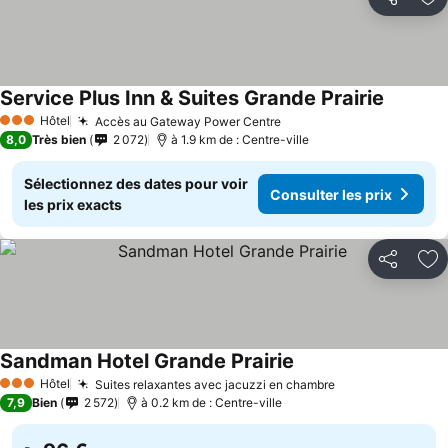
Partager
Aj
Service Plus Inn & Suites Grande Prairie
Consulte
Hôtel
Accès au Gateway Power Centre
Consulter les prix
3 Étoiles
8,0
Très bien
2 072
à 1.9 km de : Centre-ville
Sélectionnez des dates pour voir
Consulter les prix
les prix exacts
Partager
Aj
Sandman Hotel Grande Prairie
Consulter les prix
Hôtel
Suites relaxantes avec jacuzzi en chambre
Consulter les p
3 Étoiles
7,9
Bien
2 572
à 0.2 km de : Centre-ville