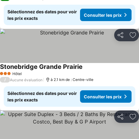
Sélectionnez des dates pour voir
Consulter les prix
les prix exacts
Partager
Aj
Stonebridge Grande Prairie
Consulter les prix
Hôtel
3 Étoiles
/
à 2.1 km de : Centre-ville
Aucune évaluation
Sélectionnez des dates pour voir
Consulter les prix
les prix exacts
Partager
Aj