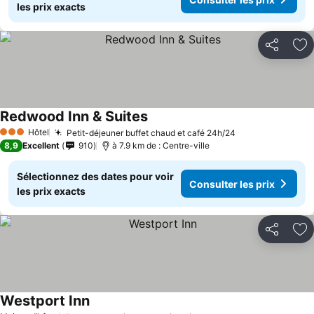
les prix exacts
Partager
Aj
Redwood Inn & Suites
Consulter les prix
Hôtel
Petit-déjeuner buffet chaud et café 24h/24
Consulter les p
3 Étoiles
8,9
Excellent
910
à 7.9 km de : Centre-ville
Sélectionnez des dates pour voir
Consulter les prix
les prix exacts
Partager
Aj
Westport Inn
Consulter les prix