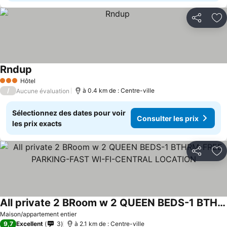
Partager
Aj
Rndup
Consulter les prix
Hôtel
3 Étoiles
/
à 0.4 km de : Centre-ville
Aucune évaluation
Sélectionnez des dates pour voir
Consulter les prix
les prix exacts
Partager
Aj
All private 2 BRoom w 2 QUEEN BEDS-1 BTHRM-FREE PARKING-FAST WI-FI-CENTRAL LOCATION
Consulter les prix
Maison/appartement entier
9,7
Excellent
3
à 2.1 km de : Centre-ville