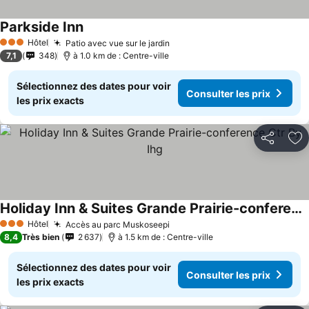
Parkside Inn
Consulter les prix
Hôtel
Patio avec vue sur le jardin
Consulter les prix
3 Étoiles
7,1
348
à 1.0 km de : Centre-ville
Sélectionnez des dates pour voir
Consulter les prix
les prix exacts
Partager
Aj
Holiday Inn & Suites Grande Prairie-conference Ctr By Ihg
Consulter les prix
Hôtel
Accès au parc Muskoseepi
Consulter les prix
3 Étoiles
8,4
Très bien
2 637
à 1.5 km de : Centre-ville
Sélectionnez des dates pour voir
Consulter les prix
les prix exacts