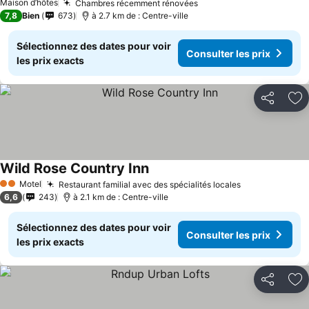
Maison d’hôtes
Chambres récemment rénovées
Consulter les prix
7,8
Bien
673
à 2.7 km de : Centre-ville
Sélectionnez des dates pour voir
Consulter les prix
les prix exacts
Partager
Aj
Wild Rose Country Inn
Consulter les prix
Motel
Restaurant familial avec des spécialités locales
Consulter les
2 Étoiles
6,6
243
à 2.1 km de : Centre-ville
Sélectionnez des dates pour voir
Consulter les prix
les prix exacts
Partager
Aj