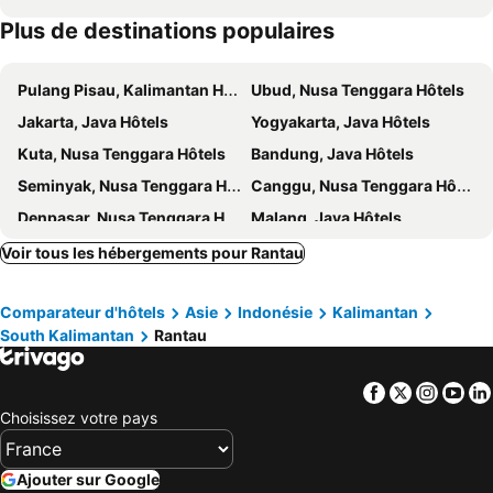
Plus de destinations populaires
Pulang Pisau, Kalimantan Hôtels
Ubud, Nusa Tenggara Hôtels
Jakarta, Java Hôtels
Yogyakarta, Java Hôtels
Kuta, Nusa Tenggara Hôtels
Bandung, Java Hôtels
Seminyak, Nusa Tenggara Hôtels
Canggu, Nusa Tenggara Hôtels
Denpasar, Nusa Tenggara Hôtels
Malang, Java Hôtels
Voir tous les hébergements pour Rantau
Comparateur d'hôtels
Asie
Indonésie
Kalimantan
South Kalimantan
Rantau
Facebook
Twitter
Insta
Yo
Choisissez votre pays
Ajouter sur Google