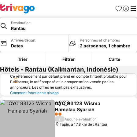
Favoris
Se con
Me
Destination
Rantau
Arrivée/départ
Personnes et chambres
Dates
2 personnes, 1 chambre
Trier
Filtrer
Carte
Hôtels - Rantau (Kalimantan, Indonésie)
Ce référencement par défaut prend en compte l’intérêt probable pour
l’utilisateur, le tarif proposé et la compensation versée par les
annonceurs. Les offres ne sont pas exhaustives.
Comment fonctionne trivago
OYO 93123 Wisma
Partager
Ajouter à mes favoris
Hamalau Syariah
2 Étoiles
/
Aucune évaluation
Tapin, à 17.8 km de : Rantau