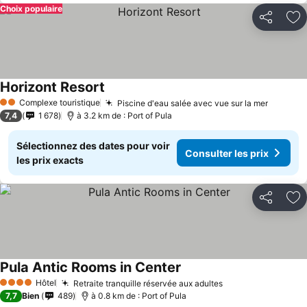
Choix populaire
Partager
Aj
Horizont Resort
Complexe touristique
Piscine d'eau salée avec vue sur la mer
2 Étoiles
7,4
1 678
à 3.2 km de : Port of Pula
Sélectionnez des dates pour voir
Consulter les prix
les prix exacts
Partager
Aj
Pula Antic Rooms in Center
Hôtel
Retraite tranquille réservée aux adultes
4 Étoiles
7,7
Bien
489
à 0.8 km de : Port of Pula