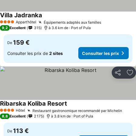
Villa Jadranka
Appart’hôtel
Équipements adaptés aux familles
4 Étoiles
9,2
Excellent
315
à 3.6 km de : Port of Pula
159 €
De
Consulter les prix de
2 sites
Consulter les prix
Partager
Aj
Ribarska Koliba Resort
Hôtel
Restaurant gastronomique recommandé par Michelin
4 Étoiles
8,8
Excellent
2 175
à 3.8 km de : Port of Pula
113 €
De