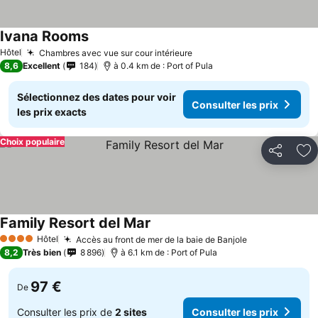
Ivana Rooms
Hôtel
Chambres avec vue sur cour intérieure
8,6
Excellent
184
à 0.4 km de : Port of Pula
Sélectionnez des dates pour voir
Consulter les prix
les prix exacts
Choix populaire
Partager
Aj
Family Resort del Mar
Hôtel
Accès au front de mer de la baie de Banjole
4 Étoiles
8,2
Très bien
8 896
à 6.1 km de : Port of Pula
97 €
De
Consulter les prix de
2 sites
Consulter les prix