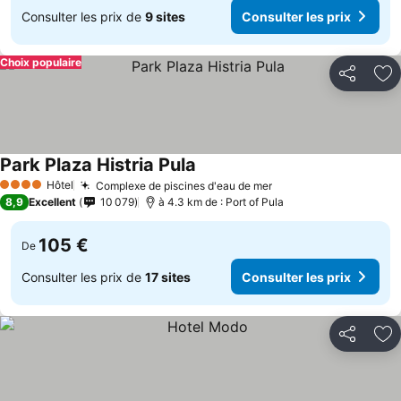
Consulter les prix de
9 sites
Consulter les prix
Choix populaire
Partager
Aj
Park Plaza Histria Pula
Hôtel
Complexe de piscines d'eau de mer
4 Étoiles
8,9
Excellent
10 079
à 4.3 km de : Port of Pula
105 €
De
Consulter les prix de
17 sites
Consulter les prix
Partager
Aj