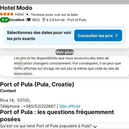
Hotel Modo
Hôtel
Terrasse avec vue sur la baie
4 Étoiles
9,0
Excellent
863
à 2.9 km de : Port of Pula
Sélectionnez des dates pour voir
Consulter les prix
les prix exacts
Voir plus
Les prix et les disponibilités que nous recevons des sites de
réservation changent constamment. Par conséquent, il se peut que
l’offre affichée sur trivago ne soit pas la même que celle du site de
réservation.
Port of Pula (Pula, Croatie)
Contact
Riva 14
,
52100
,
Téléphone
:
+385(52)222867
|
Site officiel
Port of Pula : les questions fréquemment
posées
Qu'est-ce qui rend Port of Pula populaire à Pula?