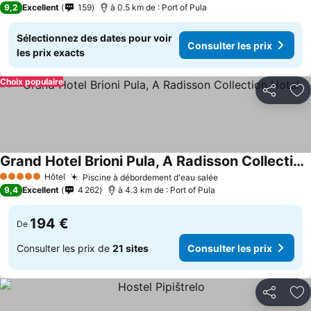
9,2
Excellent
159
à 0.5 km de : Port of Pula
Sélectionnez des dates pour voir
Consulter les prix
les prix exacts
Choix populaire
Partager
Aj
Grand Hotel Brioni Pula, A Radisson Collection Hotel
Hôtel
Piscine à débordement d'eau salée
5 Étoiles
9,4
Excellent
4 262
à 4.3 km de : Port of Pula
194 €
De
Consulter les prix de
21 sites
Consulter les prix
Partager
Aj