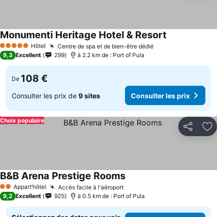
Monumenti Heritage Hotel & Resort
Hôtel
Centre de spa et de bien-être dédié
5 Étoiles
9,3
Excellent
299
à 2.2 km de : Port of Pula
108 €
De
Consulter les prix de
9 sites
Consulter les prix
Choix populaire
Partager
Aj
B&B Arena Prestige Rooms
Appart’hôtel
Accès facile à l'aéroport
2 Étoiles
9,2
Excellent
925
à 0.5 km de : Port of Pula