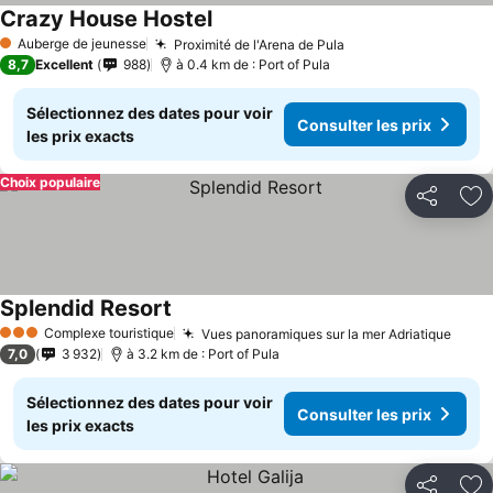
Crazy House Hostel
Auberge de jeunesse
Proximité de l'Arena de Pula
1 Étoiles
8,7
Excellent
988
à 0.4 km de : Port of Pula
Sélectionnez des dates pour voir
Consulter les prix
les prix exacts
Choix populaire
Partager
Aj
Splendid Resort
Complexe touristique
Vues panoramiques sur la mer Adriatique
3 Étoiles
7,0
3 932
à 3.2 km de : Port of Pula
Sélectionnez des dates pour voir
Consulter les prix
les prix exacts