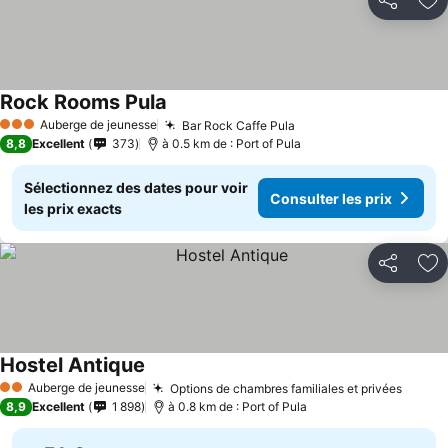
Partager
Aj
Rock Rooms Pula
Auberge de jeunesse
Bar Rock Caffe Pula
3 Étoiles
8,8
Excellent
373
à 0.5 km de : Port of Pula
Sélectionnez des dates pour voir
Consulter les prix
les prix exacts
Partager
Aj
Hostel Antique
Auberge de jeunesse
Options de chambres familiales et privées
2 Étoiles
8,9
Excellent
1 898
à 0.8 km de : Port of Pula