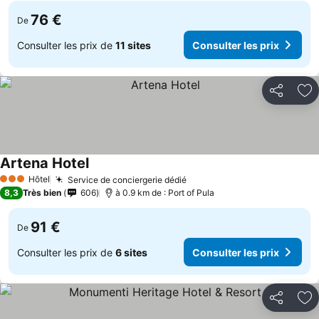
76 €
De
Consulter les prix de
11 sites
Consulter les prix
Partager
Aj
Artena Hotel
Hôtel
Service de conciergerie dédié
3 Étoiles
8,3
Très bien
606
à 0.9 km de : Port of Pula
91 €
De
Consulter les prix de
6 sites
Consulter les prix
Partager
Aj