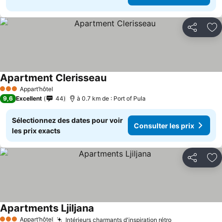
Partager
Aj
Apartment Clerisseau
Appart’hôtel
3 Étoiles
9,6
Excellent
44
à 0.7 km de : Port of Pula
Sélectionnez des dates pour voir
Consulter les prix
les prix exacts
Partager
Aj
Apartments Ljiljana
Appart’hôtel
Intérieurs charmants d'inspiration rétro