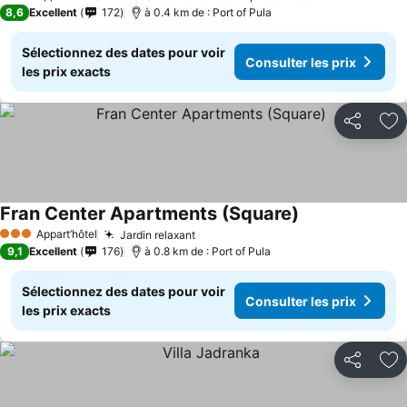
3 Étoiles
8,6
Excellent
172
à 0.4 km de : Port of Pula
Sélectionnez des dates pour voir
Consulter les prix
les prix exacts
Partager
Aj
Fran Center Apartments (Square)
Appart’hôtel
Jardin relaxant
3 Étoiles
9,1
Excellent
176
à 0.8 km de : Port of Pula
Sélectionnez des dates pour voir
Consulter les prix
les prix exacts
Partager
Aj