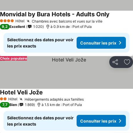
Monvidal by Bura Hotels - Adults Only
Hôtel
Chambres avec balcons et vues sur la ville
4 Étoiles
9,2
Excellent
1 020
à 0.9 km de : Port of Pula
Sélectionnez des dates pour voir
Consulter les prix
les prix exacts
Choix populaire
Partager
Aj
Hotel Veli Jože
Hôtel
Hébergements adaptés aux familles
2 Étoiles
7,7
Bien
1 869
à 1.5 km de : Port of Pula
Sélectionnez des dates pour voir
Consulter les prix
les prix exacts