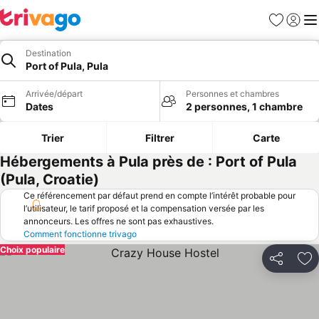
Favoris
Se con
Me
Destination
Port of Pula, Pula
Arrivée/départ
Personnes et chambres
Dates
2 personnes, 1 chambre
Trier
Filtrer
Carte
Hébergements à Pula près de : Port of Pula
(Pula, Croatie)
Ce référencement par défaut prend en compte l’intérêt probable pour
l’utilisateur, le tarif proposé et la compensation versée par les
annonceurs. Les offres ne sont pas exhaustives.
Comment fonctionne trivago
Choix populaire
Partager
Aj