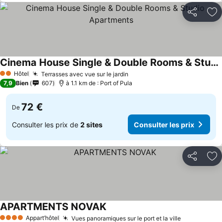
Partager
Aj
Cinema House Single & Double Rooms & Studio Apartments
Hôtel
Terrasses avec vue sur le jardin
2 Étoiles
7,9
Bien
607
à 1.1 km de : Port of Pula
72 €
De
Consulter les prix de
2 sites
Consulter les prix
Partager
Aj
APARTMENTS NOVAK
Appart’hôtel
Vues panoramiques sur le port et la ville
4 Étoiles