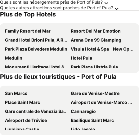
Quels sont les hébergements près de Port of Pula?
Quelles autres attractions sont proches de Port of Pula?
Plus de Top Hotels
Family Resort del Mar
Resort Del Mar Emotion
Grand Hotel Brioni Pula, A Radisson Collection Hotel
Arena One 99 Glamping
Park Plaza Belvedere Medulin
Visula Hotel & Spa - New Opening 2026
Medulin
Hotel Pula
Monumenti Heritage Hotel & Resort
Park Plaza Histria Pula
Plus de lieux touristiques - Port of Pula
Arena Hotel Holiday
Ribarska Koliba Resort
Park Plaza Arena Pula
Centinera Resort
San Marco
Gare de Venise-Mestre
Premantura Resort - Hotel & Restaurant
Artena Hotel
Place Saint Marc
Aéroport de Venise-Marco Polo
Hotel Aurora
Hotel Villa Letan
Gare centrale de Venezia Santa Lucia
Cannaregio
Hotel Modo
Hotel Galija
Aéroport de Trévise
Basilique Saint Marc
Villetta Phasiana
Hotel Veli Jože
Ljubljana Castle
Lido Jesolo
Hotel Scaletta
Arena Indije Mobile Homes
Parc national des lacs de Plitvic
Ljubljana walking tour and tourist train ride
Brijuni Hotel Istra
Boutique Suites Joyce