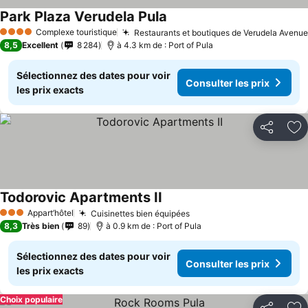
Park Plaza Verudela Pula
Complexe touristique
Restaurants et boutiques de Verudela Avenue
4 Étoiles
8,5
Excellent
8 284
à 4.3 km de : Port of Pula
Sélectionnez des dates pour voir
Consulter les prix
les prix exacts
Partager
Aj
Todorovic Apartments II
Appart’hôtel
Cuisinettes bien équipées
3 Étoiles
8,3
Très bien
89
à 0.9 km de : Port of Pula
Sélectionnez des dates pour voir
Consulter les prix
les prix exacts
Choix populaire