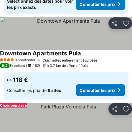
Sélectionnez des dates pour voir
Consulter les prix
les prix exacts
Partager
Aj
Downtown Apartments Pula
Appart’hôtel
Cuisinettes entièrement équipées
4 Étoiles
9,2
Excellent
162
à 0.7 km de : Port of Pula
118 €
De
Consulter les prix de
6 sites
Consulter les prix
Choix populaire
Partager
Aj