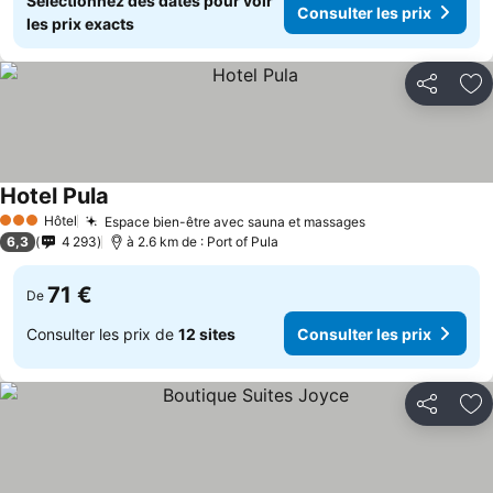
Sélectionnez des dates pour voir
Consulter les prix
les prix exacts
Partager
Aj
Hotel Pula
Hôtel
Espace bien-être avec sauna et massages
3 Étoiles
6,3
4 293
à 2.6 km de : Port of Pula
71 €
De
Consulter les prix de
12 sites
Consulter les prix
Partager
Aj