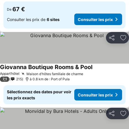
67 €
De
Consulter les prix de
6 sites
Consulter les prix
Partager
Aj
Giovanna Boutique Rooms & Pool
Appart’hôtel
Maison d'hôtes familiale de charme
7,1
215
à 0.8 km de : Port of Pula
Sélectionnez des dates pour voir
Consulter les prix
les prix exacts
Partager
Aj