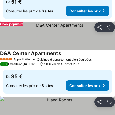
51 €
De
Consulter les prix de
6 sites
Consulter les prix
Choix populaire
Partager
Aj
D&A Center Apartments
Appart’hôtel
Cuisines d'appartement bien équipées
4 Étoiles
9,0
Excellent
1 023
à 0.6 km de : Port of Pula
95 €
De
Consulter les prix de
8 sites
Consulter les prix
Partager
Aj