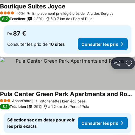
Boutique Suites Joyce
Hôtel
Emplacement privilégié près de l'Arc des Sergius
4 Étoiles
8,7
Excellent
1 391
à 0.7 km de : Port of Pula
87 €
De
Consulter les prix de
10 sites
Consulter les prix
Partager
Aj
Pula Center Green Park Apartments and Rooms
Appart’hôtel
Kitchenettes bien équipées
3 Étoiles
8,1
Très bien
291
à 1.2 km de : Port of Pula
Sélectionnez des dates pour voir
Consulter les prix
les prix exacts