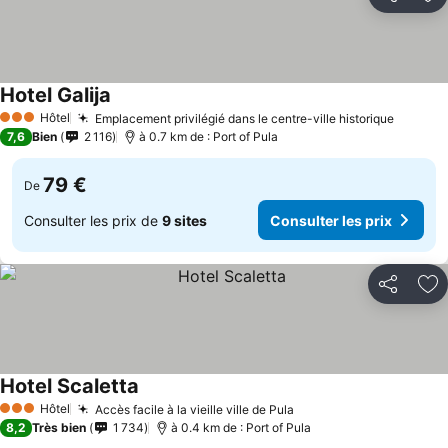
Partager
Aj
Hotel Galija
Hôtel
Emplacement privilégié dans le centre-ville historique
3 Étoiles
7,6
Bien
2 116
à 0.7 km de : Port of Pula
79 €
De
Consulter les prix de
9 sites
Consulter les prix
Partager
Aj
Hotel Scaletta
Hôtel
Accès facile à la vieille ville de Pula
3 Étoiles
8,2
Très bien
1 734
à 0.4 km de : Port of Pula