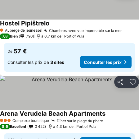
Hostel Pipištrelo
Auberge de jeunesse
Chambres avec vue imprenable sur la mer
1 Étoiles
7,8
Bien
790
à 0.7 km de : Port of Pula
57 €
De
Consulter les prix de
3 sites
Consulter les prix
Partager
Aj
Arena Verudela Beach Apartments
Complexe touristique
Dîner sur la plage du phare
3 Étoiles
8,6
Excellent
3 422
à 4.3 km de : Port of Pula