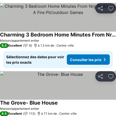
Partager
Aj
Charming 3 Bedroom Home Minutes From Nrg Featuring A Fire Pit/outdoor Games
Consulter les prix
Maison/appartement entier
9,5
Excellent
6
à 1.3 km de : Centre-ville
Sélectionnez des dates pour voir
Consulter les prix
les prix exacts
Partager
Aj
The Grove- Blue House
Consulter les prix
Maison/appartement entier
9,5
Excellent
113
à 7.1 km de : Centre-ville