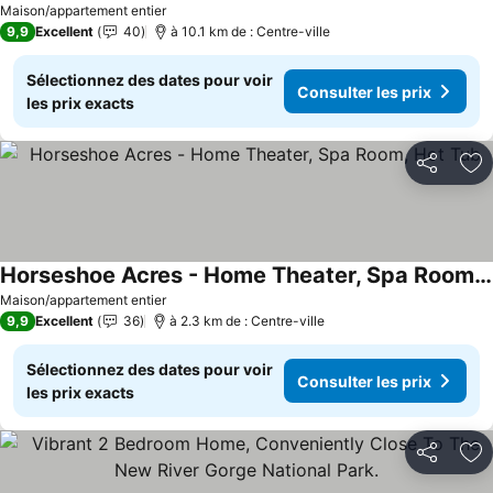
Consulter les prix
Maison/appartement entier
9,9
Excellent
40
à 10.1 km de : Centre-ville
Sélectionnez des dates pour voir
Consulter les prix
les prix exacts
Partager
Aj
Horseshoe Acres - Home Theater, Spa Room, Hot Tub
Consulter les prix
Maison/appartement entier
9,9
Excellent
36
à 2.3 km de : Centre-ville
Sélectionnez des dates pour voir
Consulter les prix
les prix exacts
Partager
Aj