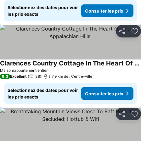
Sélectionnez des dates pour voir
Consulter les prix
les prix exacts
Partager
Aj
Clarences Country Cottage In The Heart Of The Appalachian Hills.
Consulter les prix
Maison/appartement entier
9,3
Excellent
38
à 7.9 km de : Centre-ville
Sélectionnez des dates pour voir
Consulter les prix
les prix exacts
Partager
Aj