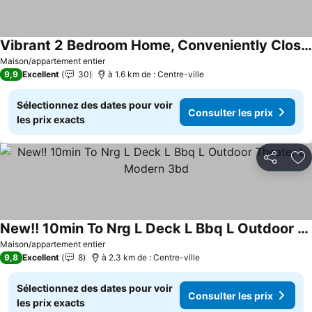
Vibrant 2 Bedroom Home, Conveniently Close To The New River Gorge National Park.
Consulter les prix
Maison/appartement entier
9,9
Excellent
30
à 1.6 km de : Centre-ville
Sélectionnez des dates pour voir
Consulter les prix
les prix exacts
Partager
Aj
New!! 10min To Nrg L Deck L Bbq L Outdoor Theater L Modern 3bd
Consulter les prix
Maison/appartement entier
9,8
Excellent
8
à 2.3 km de : Centre-ville
Sélectionnez des dates pour voir
Consulter les prix
les prix exacts