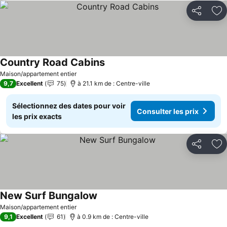
Partager
Aj
Country Road Cabins
Consulter les prix
Maison/appartement entier
9,7
Excellent
75
à 21.1 km de : Centre-ville
Sélectionnez des dates pour voir
Consulter les prix
les prix exacts
Partager
Aj
New Surf Bungalow
Consulter les prix
Maison/appartement entier
9,1
Excellent
61
à 0.9 km de : Centre-ville