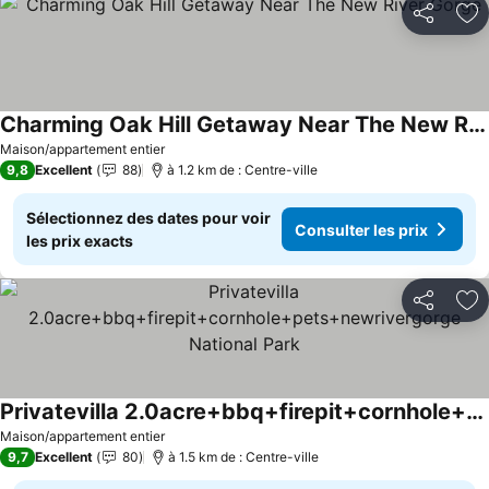
Partager
Aj
Charming Oak Hill Getaway Near The New River Gorge
Consulter les prix
Maison/appartement entier
9,8
Excellent
88
à 1.2 km de : Centre-ville
Sélectionnez des dates pour voir
Consulter les prix
les prix exacts
Partager
Aj
Privatevilla 2.0acre+bbq+firepit+cornhole+pets+newrivergorge National Park
Consulter les prix
Maison/appartement entier
9,7
Excellent
80
à 1.5 km de : Centre-ville