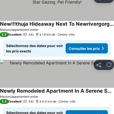
Partager
Aj
New!!!thuja Hideaway Next To Newrivergorge. Amazing Star Gazing. Pet Friendly!
Consulter les prix
Maison/appartement entier
9,9
Excellent
44
à 1.8 km de : Centre-ville
Sélectionnez des dates pour voir
Consulter les prix
les prix exacts
Partager
Aj
Newly Remodeled Apartment In A Serene Setting!n
Consulter les prix
Maison/appartement entier
9,9
Excellent
44
à 4.0 km de : Centre-ville
Sélectionnez des dates pour voir