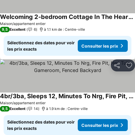
Welcoming 2-bedroom Cottage In The Heart Of New River Gorge National Park
Consulter les prix
Maison/appartement entier
9,5
Excellent
6
à 1.1 km de : Centre-ville
Sélectionnez des dates pour voir
Consulter les prix
les prix exacts
Partager
Aj
4br/3ba, Sleeps 12, Minutes To Nrg, Fire Pit, Hot Tub, Gameroom, Fenced Backyard
Consulter les prix
Maison/appartement entier
9,5
Excellent
14
à 1.9 km de : Centre-ville
Sélectionnez des dates pour voir
Consulter les prix
les prix exacts