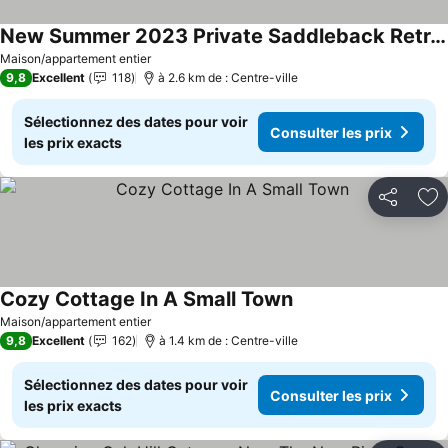
New Summer 2023 Private Saddleback Retreat - Ultimate Game Room And Fire Pit
Consulter les prix
Maison/appartement entier
9,8
Excellent
118
à 2.6 km de : Centre-ville
Sélectionnez des dates pour voir
Consulter les prix
les prix exacts
Partager
Aj
Cozy Cottage In A Small Town
Consulter les prix
Maison/appartement entier
9,8
Excellent
162
à 1.4 km de : Centre-ville
Sélectionnez des dates pour voir
Consulter les prix
les prix exacts