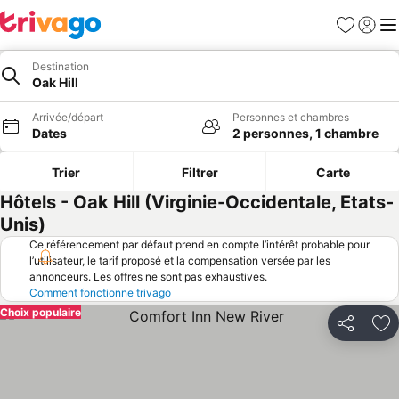
Favoris
Se con
Me
Destination
Oak Hill
Arrivée/départ
Personnes et chambres
Dates
2 personnes, 1 chambre
Trier
Filtrer
Carte
Hôtels - Oak Hill (Virginie-Occidentale, Etats-
Unis)
Ce référencement par défaut prend en compte l’intérêt probable pour
l’utilisateur, le tarif proposé et la compensation versée par les
annonceurs. Les offres ne sont pas exhaustives.
Comment fonctionne trivago
Choix populaire
Partager
Aj