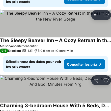
les prix exacts
Partager
Aj
The Sleepy Beaver Inn – A Cozy Retreat in the heart of the New River Gorge
Consulter les prix
Maison/appartement entier
9,6
Excellent
13
à 0.9 km de : Centre-ville
Sélectionnez des dates pour voir
Consulter les prix
les prix exacts
Partager
Aj
Charming 3-bedroom House With 5 Beds, Deck, Fire Pit, And Bbq, Minutes From Nrg