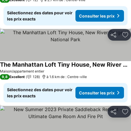
Sélectionnez des dates pour voir
Consulter les prix
les prix exacts
Partager
Aj
The Manhattan Loft Tiny House, New River Gorge National Park
Consulter les prix
Maison/appartement entier
9,8
Excellent
128
à 1.6 km de : Centre-ville
Sélectionnez des dates pour voir
Consulter les prix
les prix exacts
Partager
Aj