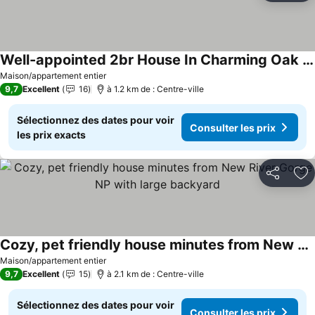
Well-appointed 2br House In Charming Oak Hill
Consulter les prix
Maison/appartement entier
9,7
Excellent
16
à 1.2 km de : Centre-ville
Sélectionnez des dates pour voir
Consulter les prix
les prix exacts
Partager
Aj
Cozy, pet friendly house minutes from New River Gorge NP with large backyard
Consulter les prix
Maison/appartement entier
9,7
Excellent
15
à 2.1 km de : Centre-ville
Sélectionnez des dates pour voir
Consulter les prix