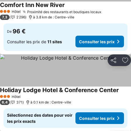
Comfort Inn New River
Consulter les prix
Hôtel
Proximité des restaurants et boutiques locaux
Consulter les
3 Étoiles
7,3
2 296
à 3.8 km de : Centre-ville
96 €
De
Consulter les prix de
11 sites
Consulter les prix
Partager
Aj
Holiday Lodge Hotel & Conference Center
Consu
Hôtel
3 Étoiles
6,4
371
à 0.1 km de : Centre-ville
Sélectionnez des dates pour voir
Consulter les prix
les prix exacts