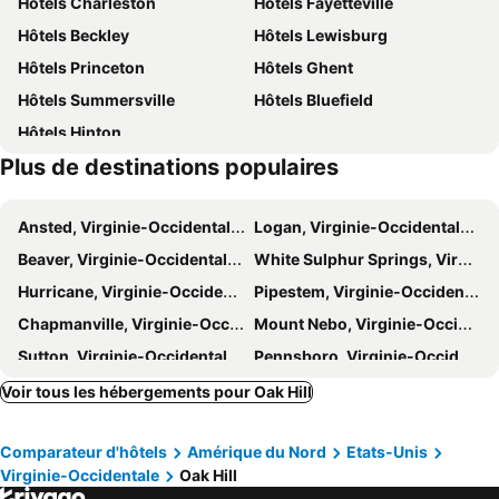
Hôtels Charleston
Hôtels Fayetteville
Hôtels Beckley
Hôtels Lewisburg
Hôtels Princeton
Hôtels Ghent
Hôtels Summersville
Hôtels Bluefield
Hôtels Hinton
Plus de destinations populaires
Ansted, Virginie-Occidentale Hôtels
Logan, Virginie-Occidentale Hôtels
Beaver, Virginie-Occidentale Hôtels
White Sulphur Springs, Virginie-Occidentale Hôtels
Hurricane, Virginie-Occidentale Hôtels
Pipestem, Virginie-Occidentale Hôtels
Chapmanville, Virginie-Occidentale Hôtels
Mount Nebo, Virginie-Occidentale Hôtels
Sutton, Virginie-Occidentale Hôtels
Pennsboro, Virginie-Occidentale Hôtels
Dunbar, Virginie-Occidentale Hôtels
Ronceverte, Virginie-Occidentale Hôtels
Voir tous les hébergements pour Oak Hill
Cross Lanes, Virginie-Occidentale Hôtels
Narrows, Virginie Hôtels
Comparateur d'hôtels
Amérique du Nord
Etats-Unis
Pembroke, Virginie Hôtels
Mount Hope, Virginie-Occidentale Hôtels
Virginie-Occidentale
Oak Hill
Alderson, Virginie-Occidentale Hôtels
Elkview, Virginie-Occidentale Hôtels