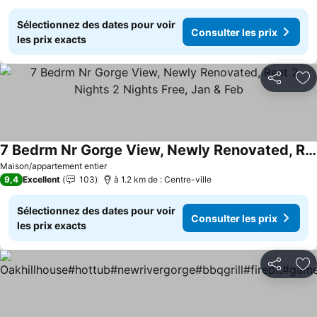
Sélectionnez des dates pour voir
Consulter les prix
les prix exacts
Partager
Aj
7 Bedrm Nr Gorge View, Newly Renovated, Rent 2 Nights 2 Nights Free, Jan & Feb
Consulter les prix
Maison/appartement entier
9,4
Excellent
103
à 1.2 km de : Centre-ville
Sélectionnez des dates pour voir
Consulter les prix
les prix exacts
Partager
Aj