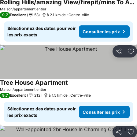
Rolling Hills/amazing View/firepit/mins To Ace+nrg
Consulter les prix
Maison/appartement entier
9,7
Excellent
58
à 2.1 km de : Centre-ville
Sélectionnez des dates pour voir
Consulter les prix
les prix exacts
Partager
Aj
Tree House Apartment
Consulter les prix
Maison/appartement entier
9,7
Excellent
212
à 1.5 km de : Centre-ville
Sélectionnez des dates pour voir
Consulter les prix
les prix exacts
Partager
Aj