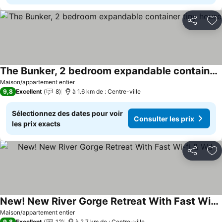
Partager
Aj
The Bunker, 2 bedroom expandable container tiny house
Consulter les prix
Maison/appartement entier
9,8
Excellent
8
à 1.6 km de : Centre-ville
Sélectionnez des dates pour voir
Consulter les prix
les prix exacts
Partager
Aj
New! New River Gorge Retreat With Fast Wi-fi & Wd
Consulter les prix
Maison/appartement entier
9,8
Excellent
12
à 2.7 km de : Centre-ville