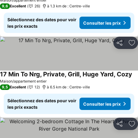
Consulter les prix
Maison/appartement entier
9,6
Excellent
26
à 1.3 km de : Centre-ville
Sélectionnez des dates pour voir
Consulter les prix
les prix exacts
Partager
Aj
17 Min To Nrg, Private, Grill, Huge Yard, Cozy
Co
Maison/appartement entier
9,5
Excellent
12
à 6.5 km de : Centre-ville
Sélectionnez des dates pour voir
Consulter les prix
les prix exacts
Partager
Aj