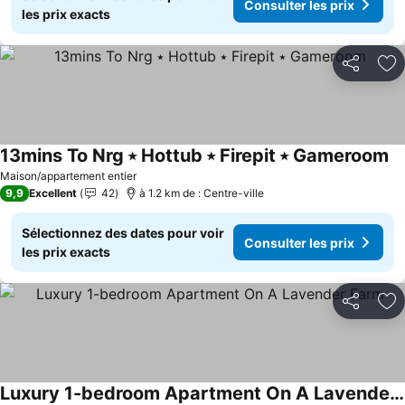
Consulter les prix
les prix exacts
Partager
Aj
13mins To Nrg ⭑ Hottub ⭑ Firepit ⭑ Gameroom
Co
Maison/appartement entier
9,9
Excellent
42
à 1.2 km de : Centre-ville
Sélectionnez des dates pour voir
Consulter les prix
les prix exacts
Partager
Aj
Luxury 1-bedroom Apartment On A Lavender Farm