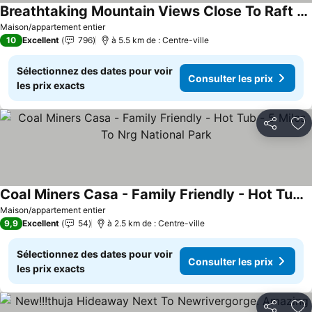
Breathtaking Mountain Views Close To Raft Resorts, Secluded: Hottub & Wifi
Consulter les prix
Maison/appartement entier
10
Excellent
796
à 5.5 km de : Centre-ville
Sélectionnez des dates pour voir
Consulter les prix
les prix exacts
Partager
Aj
Coal Miners Casa - Family Friendly - Hot Tub - 5 Miles To Nrg National Park
Consulter les prix
Maison/appartement entier
9,9
Excellent
54
à 2.5 km de : Centre-ville
Sélectionnez des dates pour voir
Consulter les prix
les prix exacts