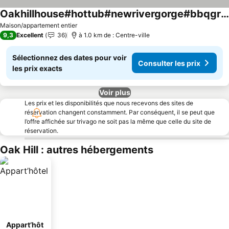
Oakhillhouse#hottub#newrivergorge#bbqgrill#firepit#games#petfriendly
Consulter les prix
Maison/appartement entier
9,3
Excellent
36
à 1.0 km de : Centre-ville
Sélectionnez des dates pour voir
Consulter les prix
les prix exacts
Voir plus
Les prix et les disponibilités que nous recevons des sites de
réservation changent constamment. Par conséquent, il se peut que
l’offre affichée sur trivago ne soit pas la même que celle du site de
réservation.
Oak Hill : autres hébergements
Appart’hôt