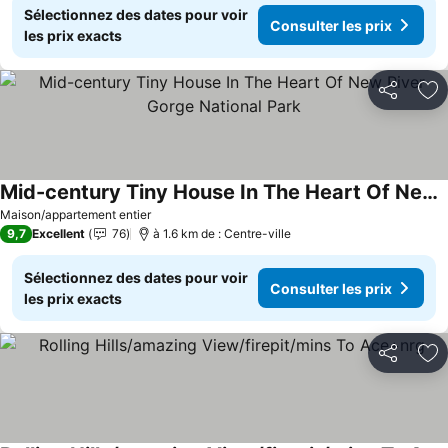
Sélectionnez des dates pour voir
Consulter les prix
les prix exacts
Partager
Aj
Mid-century Tiny House In The Heart Of New River Gorge National Park
Consulter les prix
Maison/appartement entier
9,7
Excellent
76
à 1.6 km de : Centre-ville
Sélectionnez des dates pour voir
Consulter les prix
les prix exacts
Partager
Aj