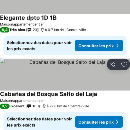
Elegante dpto 1D 1B
Maison/appartement entier
8,4
Très bien
23
à 0.7 km de : Centre-ville
Sélectionnez des dates pour voir
Consulter les prix
les prix exacts
Partager
Aj
Cabañas del Bosque Salto del Laja
Maison/appartement entier
9,2
Excellent
103
à 27.8 km de : Centre-ville
Sélectionnez des dates pour voir
Consulter les prix
les prix exacts