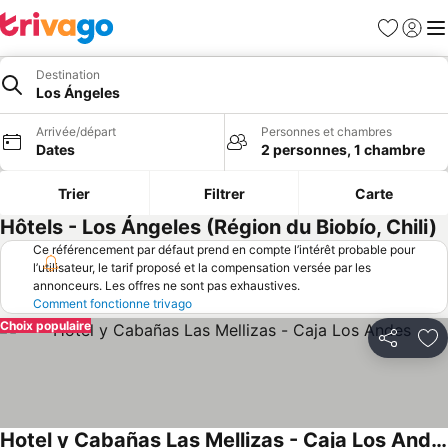
Favoris
Se con
Me
Destination
Los Ángeles
Arrivée/départ
Personnes et chambres
Dates
2 personnes, 1 chambre
Trier
Filtrer
Carte
Hôtels - Los Ángeles (Région du Biobío, Chili)
Ce référencement par défaut prend en compte l’intérêt probable pour
l’utilisateur, le tarif proposé et la compensation versée par les
annonceurs. Les offres ne sont pas exhaustives.
Comment fonctionne trivago
Choix populaire
Partager
Aj
Hotel y Cabañas Las Mellizas - Caja Los Andes