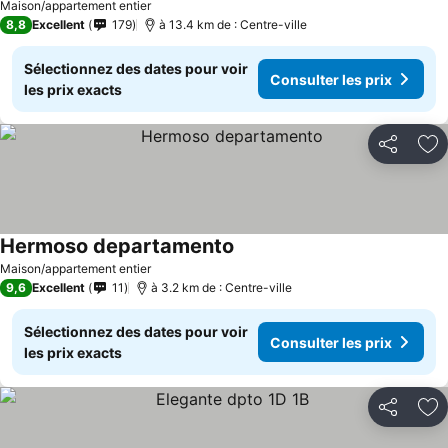
Maison/appartement entier
8,8
Excellent
179
à 13.4 km de : Centre-ville
Sélectionnez des dates pour voir
Consulter les prix
les prix exacts
Partager
Aj
Hermoso departamento
Maison/appartement entier
9,6
Excellent
11
à 3.2 km de : Centre-ville
Sélectionnez des dates pour voir
Consulter les prix
les prix exacts
Partager
Aj