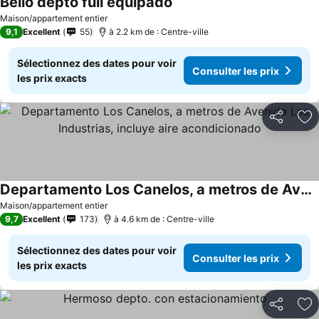
Bello depto full equipado
Maison/appartement entier
9,1
Excellent
55
à 2.2 km de : Centre-ville
Sélectionnez des dates pour voir
Consulter les prix
les prix exacts
Partager
Aj
Departamento Los Canelos, a metros de Avenida Las Industrias, incluye aire acondicionado
Maison/appartement entier
9,7
Excellent
173
à 4.6 km de : Centre-ville
Sélectionnez des dates pour voir
Consulter les prix
les prix exacts
Partager
Aj