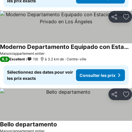
les prix exacts
Partager
Aj
Moderno Departamento Equipado con Estacionamiento Privado en Los Ángeles
Maison/appartement entier
9,3
Excellent
19
à 3.2 km de : Centre-ville
Sélectionnez des dates pour voir
Consulter les prix
les prix exacts
Partager
Aj
Bello departamento
Maison/appartement entier