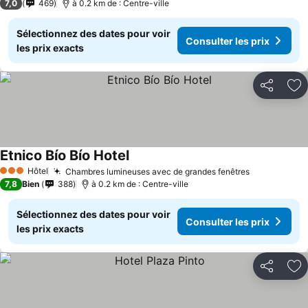
7,0
469
à 0.2 km de : Centre-ville
Sélectionnez des dates pour voir
Consulter les prix
les prix exacts
Partager
Aj
Etnico Bío Bío Hotel
Hôtel
Chambres lumineuses avec de grandes fenêtres
3 Étoiles
7,8
Bien
388
à 0.2 km de : Centre-ville
Sélectionnez des dates pour voir
Consulter les prix
les prix exacts
Partager
Aj