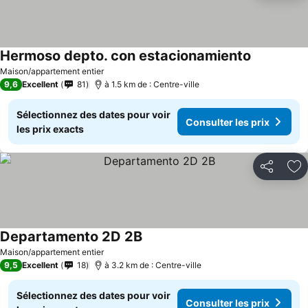
Hermoso depto. con estacionamiento
Maison/appartement entier
9,6
Excellent
81
à 1.5 km de : Centre-ville
Sélectionnez des dates pour voir
Consulter les prix
les prix exacts
Partager
Aj
Departamento 2D 2B
Maison/appartement entier
9,5
Excellent
18
à 3.2 km de : Centre-ville
Sélectionnez des dates pour voir
Consulter les prix