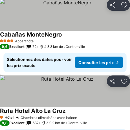
Partager
Aj
Cabañas MonteNegro
Appart’hôtel
4 Étoiles
9,6
Excellent
72
à 8.8 km de : Centre-ville
Sélectionnez des dates pour voir
Consulter les prix
les prix exacts
Partager
Aj
Ruta Hotel Alto La Cruz
Hôtel
Chambres climatisées avec balcon
1 Étoiles
8,8
Excellent
587
à 9.2 km de : Centre-ville