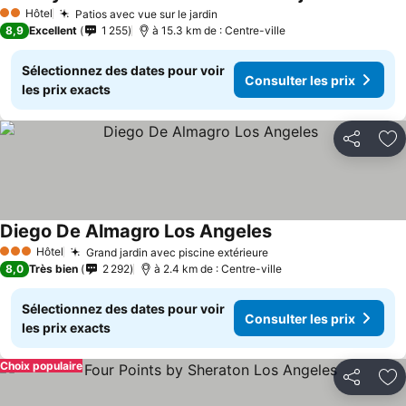
Hôtel
Patios avec vue sur le jardin
2 Étoiles
8,9
Excellent
1 255
à 15.3 km de : Centre-ville
Sélectionnez des dates pour voir
Consulter les prix
les prix exacts
Partager
Aj
Diego De Almagro Los Angeles
Hôtel
Grand jardin avec piscine extérieure
3 Étoiles
8,0
Très bien
2 292
à 2.4 km de : Centre-ville
Sélectionnez des dates pour voir
Consulter les prix
les prix exacts
Choix populaire
Partager
Aj