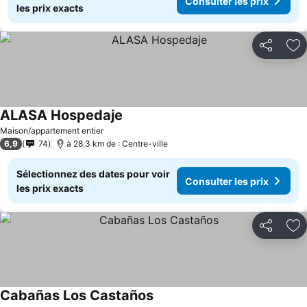
Consulter les prix
les prix exacts
Partager
Aj
ALASA Hospedaje
Maison/appartement entier
6,9
74
à 28.3 km de : Centre-ville
Sélectionnez des dates pour voir
Consulter les prix
les prix exacts
Partager
Aj
Cabañas Los Castaños