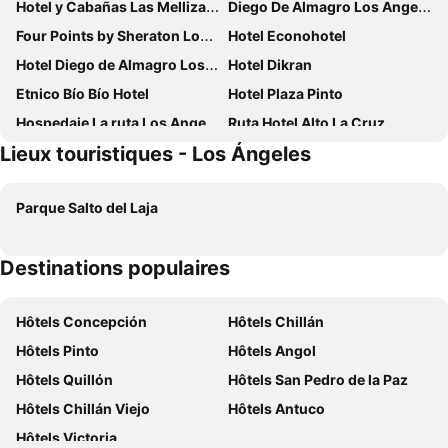
Hotel y Cabañas Las Mellizas - Caja Los Andes
Diego De Almagro Los Angeles
Four Points by Sheraton Los Angeles
Hotel Econohotel
Hotel Diego de Almagro Los Angeles
Hotel Dikran
Etnico Bío Bío Hotel
Hotel Plaza Pinto
Hospedaje La ruta Los Angeles
Ruta Hotel Alto La Cruz
Lieux touristiques - Los Ángeles
Hotel Gran Muso
Hotel Salto del Laja
Gold Palace Hotel
Hostal Suomi
Parque Salto del Laja
Hostal Nfrocket
Hotel Empresarial
Cabanas Y Camping Playa hermosa
Hostal Nativo
Destinations populaires
Hôtels Concepción
Hôtels Chillán
Hôtels Pinto
Hôtels Angol
Hôtels Quillón
Hôtels San Pedro de la Paz
Hôtels Chillán Viejo
Hôtels Antuco
Hôtels Victoria