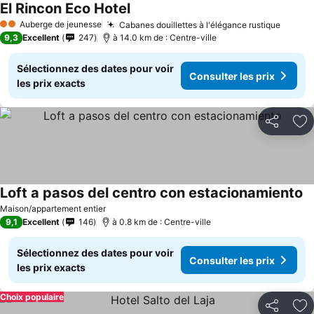
El Rincon Eco Hotel
Auberge de jeunesse
Cabanes douillettes à l'élégance rustique
2 Étoiles
9,3
Excellent
247
à 14.0 km de : Centre-ville
Sélectionnez des dates pour voir
Consulter les prix
les prix exacts
Partager
Aj
Loft a pasos del centro con estacionamiento
Maison/appartement entier
9,1
Excellent
146
à 0.8 km de : Centre-ville
Sélectionnez des dates pour voir
Consulter les prix
les prix exacts
Choix populaire
Partager
Aj