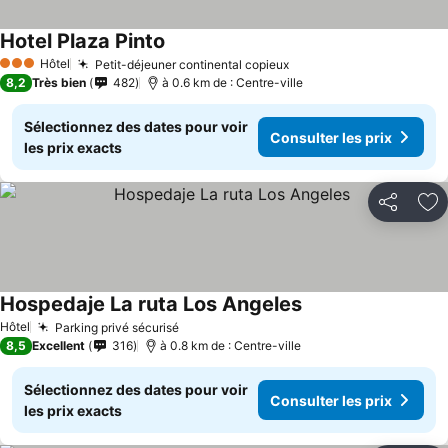
Hotel Plaza Pinto
Hôtel
Petit-déjeuner continental copieux
3 Étoiles
8,2
Très bien
482
à 0.6 km de : Centre-ville
Sélectionnez des dates pour voir
Consulter les prix
les prix exacts
Partager
Aj
Hospedaje La ruta Los Angeles
Hôtel
Parking privé sécurisé
8,5
Excellent
316
à 0.8 km de : Centre-ville
Sélectionnez des dates pour voir
Consulter les prix
les prix exacts