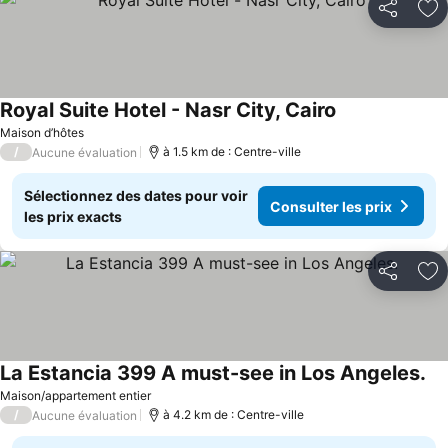
Partager
Aj
Royal Suite Hotel - Nasr City, Cairo
Maison d’hôtes
/
à 1.5 km de : Centre-ville
Aucune évaluation
Sélectionnez des dates pour voir
Consulter les prix
les prix exacts
Partager
Aj
La Estancia 399 A must-see in Los Angeles.
Maison/appartement entier
/
à 4.2 km de : Centre-ville
Aucune évaluation