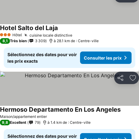
Hotel Salto del Laja
Hôtel
cuisine locale distinctive
3 Étoiles
8,1
Très bien
3 309
à 28.1 km de : Centre-ville
Sélectionnez des dates pour voir
Consulter les prix
les prix exacts
Partager
Aj
Hermoso Departamento En Los Angeles
Maison/appartement entier
9,8
Excellent
79
à 1.4 km de : Centre-ville
Sélectionnez des dates pour voir