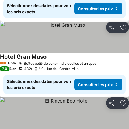
Sélectionnez des dates pour voir
Consulter les prix
les prix exacts
Partager
Aj
Hotel Gran Muso
Hôtel
Boîtes petit-déjeuner individuelles et uniques
2 Étoiles
7,9
Bien
432
à 0.1 km de : Centre-ville
Sélectionnez des dates pour voir
Consulter les prix
les prix exacts
Partager
Aj