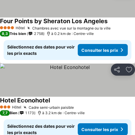
Four Points by Sheraton Los Angeles
Hôtel
Chambres avec vue sur la montagne ou la ville
4 Étoiles
8,3
Très bien
2 758
à 0.2 km de : Centre-ville
Sélectionnez des dates pour voir
Consulter les prix
les prix exacts
Partager
Aj
Hotel Econohotel
Hôtel
Cadre semi-urbain paisible
3 Étoiles
7,7
Bien
1 173
à 3.2 km de : Centre-ville
Sélectionnez des dates pour voir
Consulter les prix
les prix exacts