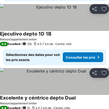
Partager
Aj
Ejecutivo depto 1D 1B
Maison/appartement entier
9,6
Excellent
29
à 0.7 km de : Centre-ville
Sélectionnez des dates pour voir
Consulter les prix
les prix exacts
Partager
Aj
Excelente y céntrico depto Dual
Maison/appartement entier
9,8
Excellent
5
à 0.7 km de : Centre-ville