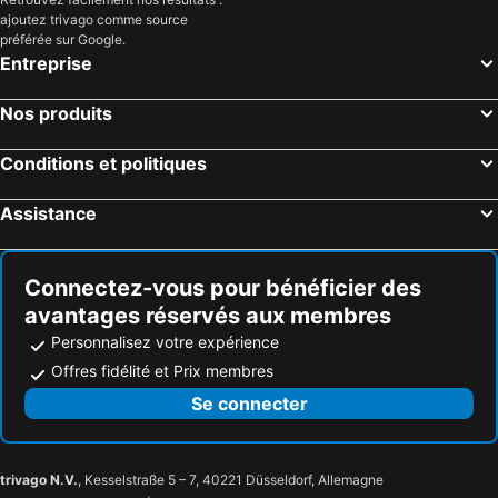
San Pedro de la Paz, Région du Biobío Hôtels
Talcahuano, Région du Biobío Hôtels
ajoutez trivago comme source
Santiago du Chili, Région métropolitaine de Santiago Hôtels
Viña del Mar, Valparaíso Region Hôtels
préférée sur Google.
Entreprise
Pucón, La Araucanía Hôtels
La Serena, Coquimbo Region Hôtels
Valparaíso, Valparaíso Region Hôtels
San Pedro de Atacama, Región de Antofagasta Hôtels
Nos produits
Puerto Varas, Los Lagos Hôtels
Valdivia, Los Ríos Hôtels
Conditions et politiques
Puerto Natales, Región de Magallanes y de la Antártica Chilena Hôtels
Assistance
Connectez-vous pour bénéficier des
avantages réservés aux membres
Personnalisez votre expérience
Offres fidélité et Prix membres
Se connecter
trivago N.V.
, Kesselstraße 5 – 7, 40221 Düsseldorf, Allemagne