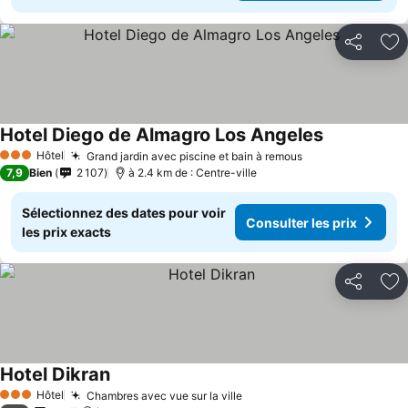
Partager
Aj
Hotel Diego de Almagro Los Angeles
Hôtel
Grand jardin avec piscine et bain à remous
3 Étoiles
7,9
Bien
2 107
à 2.4 km de : Centre-ville
Sélectionnez des dates pour voir
Consulter les prix
les prix exacts
Partager
Aj
Hotel Dikran
Hôtel
Chambres avec vue sur la ville
3 Étoiles