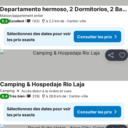
Departamento hermoso, 2 Dormitorios, 2 Baños con piscina, quincho y áreas verdes
Maison/appartement entier
9,3
Excellent
143
à 2.2 km de : Centre-ville
Sélectionnez des dates pour voir
Consulter les prix
les prix exacts
Partager
Aj
Camping & Hospedaje Rio Laja
Camping
Accès direct à la rivière et vues
8,4
Très bien
319
à 28.8 km de : Centre-ville
Sélectionnez des dates pour voir
Consulter les prix
les prix exacts