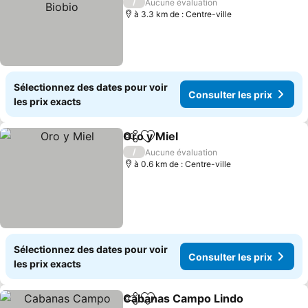
Biobio
Consulter les prix
/
Aucune évaluation
à 3.3 km de : Centre-ville
Sélectionnez des dates pour voir
Consulter les prix
les prix exacts
Oro y Miel
Partager
Ajouter à mes favoris
Consulter les pri
/
Aucune évaluation
à 0.6 km de : Centre-ville
Sélectionnez des dates pour voir
Consulter les prix
les prix exacts
Cabanas Campo Lindo
Partager
Ajouter à mes favoris
Cons