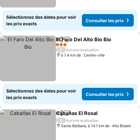
Sélectionnez des dates pour voir
Consulter les prix
les prix exacts
El Faro Del Alto Bio Bio
Partager
Ajouter à mes favoris
Con
3 Étoiles
/
Aucune évaluation
à 7.4 km de : Centre-ville
Sélectionnez des dates pour voir
Consulter les prix
les prix exacts
Cabañas El Rosal
Partager
Ajouter à mes favoris
Consulter
/
Aucune évaluation
Santa Bárbara, à 14.1 km de : Alto Biobío