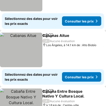
Sélectionnez des dates pour voir
Consulter les prix
les prix exacts
Cabanas Aitue
Partager
Ajouter à mes favoris
Consulter le
/
Aucune évaluation
Los Ángeles, à 14.1 km de : Alto Biobío
Sélectionnez des dates pour voir
Consulter les prix
les prix exacts
Cabaña Entre Bosque
Partager
Ajouter à mes favoris
Nativo Y Cultura Local.
Consulter les prix
/
Aucune évaluation
à 1.8 km de : Centre-ville