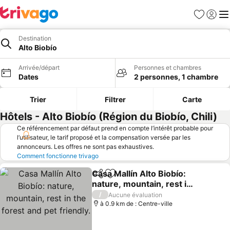
Favoris
Se con
Me
Destination
Alto Biobío
Arrivée/départ
Personnes et chambres
Dates
2 personnes, 1 chambre
Trier
Filtrer
Carte
Hôtels - Alto Biobío (Région du Biobío, Chili)
Ce référencement par défaut prend en compte l’intérêt probable pour
l’utilisateur, le tarif proposé et la compensation versée par les
annonceurs. Les offres ne sont pas exhaustives.
Comment fonctionne trivago
Casa Mallín Alto Biobío:
Partager
Ajouter à mes favoris
nature, mountain, rest in
the forest and pet
Consulter les prix
/
Aucune évaluation
friendly.
à 0.9 km de : Centre-ville