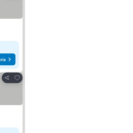
rix
Ajouter à mes favoris
Partager