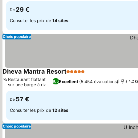
29 €
De
Consulter les prix de
14 sites
Choix populaire
Dheva Mantra Resort
5 Étoiles
Restaurant flottant
Excellent
(5 454 évaluations)
8,5
à 4.2 k
sur une barge à riz
57 €
De
Consulter les prix de
12 sites
Choix populaire