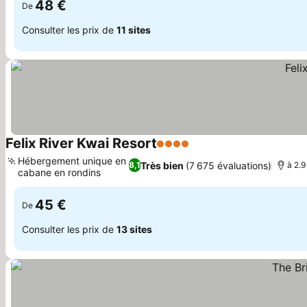
48 €
De
Consulter les prix de
11 sites
Felix River Kwai Resort
4 Étoiles
Hébergement unique en
Très bien
(7 675 évaluations)
8,1
à 2.9
cabane en rondins
45 €
De
Consulter les prix de
13 sites