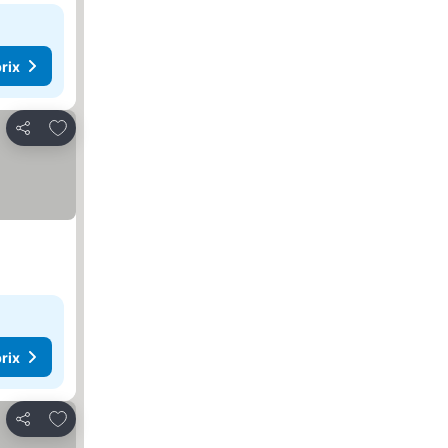
rix
Ajouter à mes favoris
Partager
rix
Ajouter à mes favoris
Partager