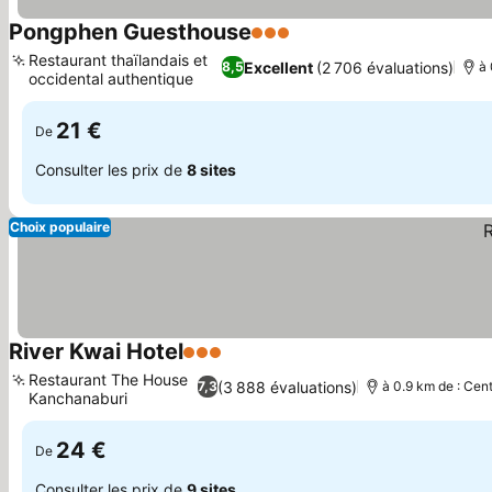
Pongphen Guesthouse
3 Étoiles
Restaurant thaïlandais et
Excellent
(2 706 évaluations)
8,5
à 
occidental authentique
21 €
De
Consulter les prix de
8 sites
Choix populaire
River Kwai Hotel
3 Étoiles
Restaurant The House
(3 888 évaluations)
7,3
à 0.9 km de : Cent
Kanchanaburi
24 €
De
Consulter les prix de
9 sites