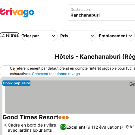
Destination
Filtres
Trier par
Prix
Emplacement
Hôtels - Kanchanaburi (Rég
Ce référencement par défaut prend en compte l’intérêt probable pour l’utili
exhaustives.
Comment fonctionne trivago
Choix populaire
Good Times Resort
3 Étoiles
Cadre en bord de rivière
Excellent
(9 112 évaluations)
9,2
à 1
avec jardins luxuriants