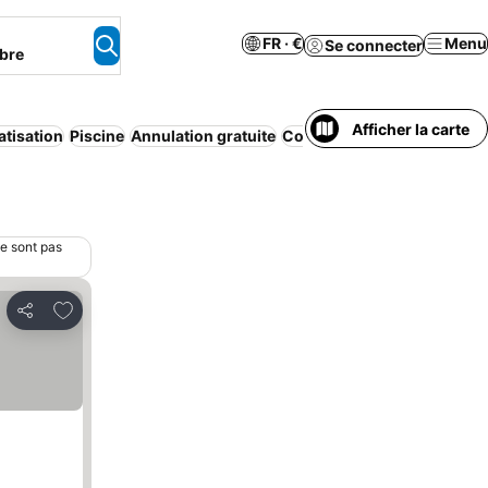
FR · €
Menu
Se connecter
bre
Afficher la carte
atisation
Piscine
Annulation gratuite
Complexe touristique
Wi-F
ne sont pas
Ajouter à mes favoris
Partager