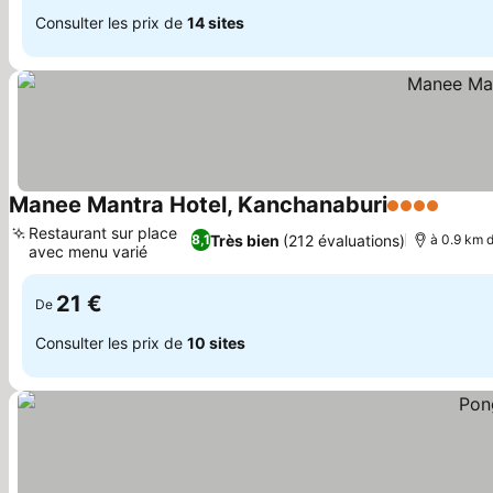
Consulter les prix de
14 sites
Manee Mantra Hotel, Kanchanaburi
4 Étoiles
Restaurant sur place
Très bien
(212 évaluations)
8,1
à 0.9 km d
avec menu varié
21 €
De
Consulter les prix de
10 sites