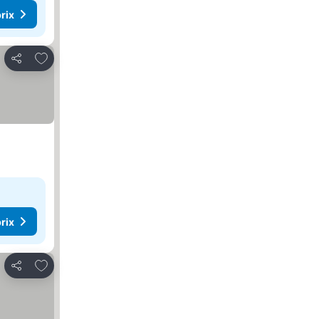
rix
Ajouter à mes favoris
Partager
rix
Ajouter à mes favoris
Partager