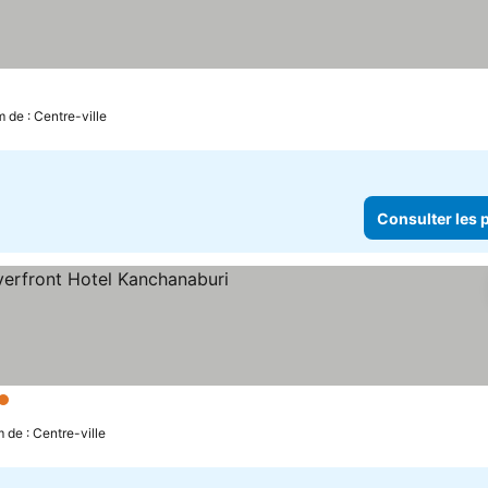
m de : Centre-ville
Consulter les p
iles
 de : Centre-ville