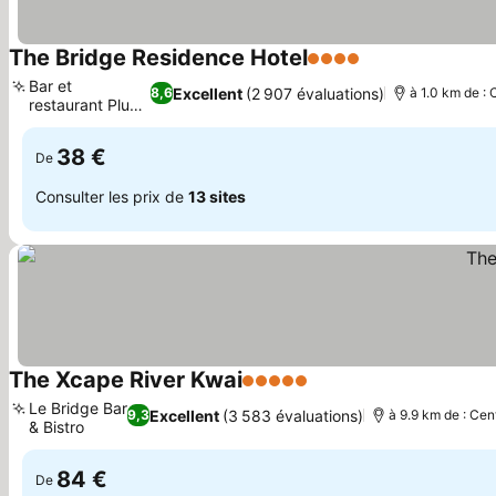
The Bridge Residence Hotel
4 Étoiles
Bar et
Excellent
(2 907 évaluations)
8,6
à 1.0 km de : 
restaurant Plum
Tree
38 €
De
Consulter les prix de
13 sites
The Xcape River Kwai
5 Étoiles
Le Bridge Bar
Excellent
(3 583 évaluations)
9,3
à 9.9 km de : Cen
& Bistro
84 €
De