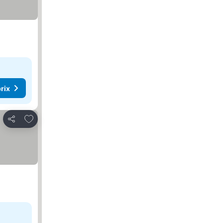
rix
Ajouter à mes favoris
Partager