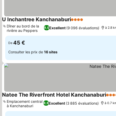
U Inchantree Kanchanaburi
4 Étoiles
Dîner au bord de la
Excellent
(9 096 évaluations)
9,0
à 2.8 k
rivière au Peppers
45 €
De
Consulter les prix de
16 sites
Natee The Riverfront Hotel Kanchanaburi
4 Éto
Emplacement central
Excellent
(3 885 évaluations)
8,6
à 0.7 km
à Kanchanaburi