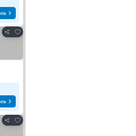
rix
Ajouter à mes favoris
Partager
rix
Ajouter à mes favoris
Partager