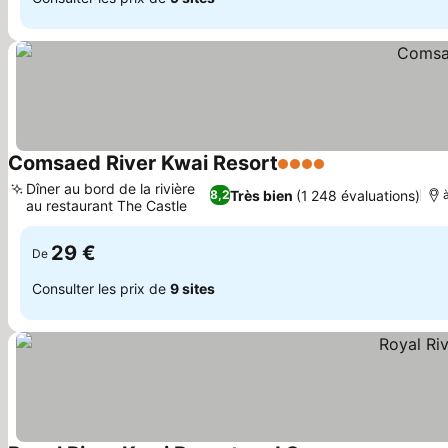
Comsaed River Kwai Resort
4 Étoiles
Dîner au bord de la rivière
Très bien
(1 248 évaluations)
8,2
au restaurant The Castle
29 €
De
Consulter les prix de
9 sites