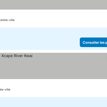
Centre-ville
Consulter les p
tre-ville