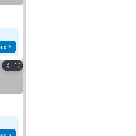
rix
Ajouter à mes favoris
Partager
rix