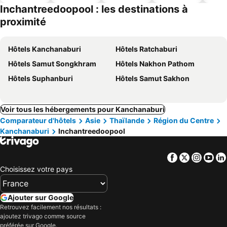
ues
piscine
acceptés
Inchantreedoopool : les destinations à
proximité
Hôtels Kanchanaburi
Hôtels Ratchaburi
Hôtels Samut Songkhram
Hôtels Nakhon Pathom
Hôtels Suphanburi
Hôtels Samut Sakhon
Voir tous les hébergements pour Kanchanaburi
Comparateur d'hôtels
Asie
Thaïlande
Région du Centre
Kanchanaburi
Inchantreedoopool
Facebook
Twitter
Insta
Yo
Choisissez votre pays
Ajouter sur Google
Retrouvez facilement nos résultats :
ajoutez trivago comme source
préférée sur Google.