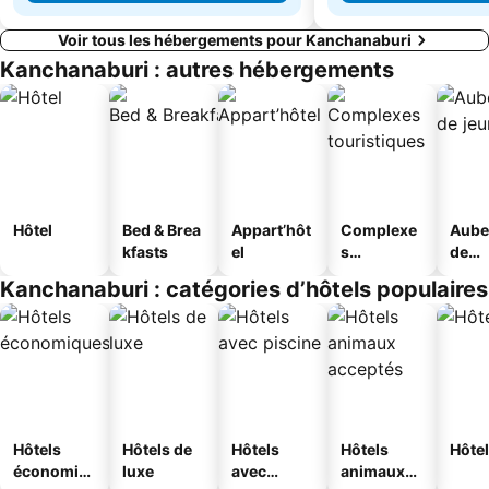
Voir tous les hébergements pour Kanchanaburi
Kanchanaburi : autres hébergements
Hôtel
Bed & Brea
Appart’hôt
Complexe
Aube
kfasts
el
s
de
touristique
jeun
Kanchanaburi : catégories d’hôtels populaires
s
Hôtels
Hôtels de
Hôtels
Hôtels
Hôtel
économiq
luxe
avec
animaux