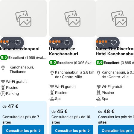
Hôtel
Hôtel
Hôtel
3 Étoiles
4 Étoiles
4 Étoiles
Partager
Ajouter à mes favoris
Partager
Ajouter à mes favoris
Partager
Ajouter à
Inchantreedoopool
U Inchantree
Natee The Riverfro
Kanchanaburi
Hotel Kanchanabu
8,5
Excellent
(
1 959 évaluations
)
9,0
8,6
Excellent
(
9 096 évaluations
Excellent
)
(
3 885 é
Kanchanaburi,
Thaïlande
Kanchanaburi, à 2.8 km
Kanchanaburi, à 0.
de : Centre-ville
de : Centre-ville
Wi-Fi gratuit
Wi-Fi gratuit
Wi-Fi gratuit
Piscine
Piscine
Piscine
Parking
Spa
Spa
47 €
de
45 €
48 €
de
de
Consulter les prix de
7
Consulter les prix de
16
Consulter les prix de
sites
sites
sites
Consulter les prix
Consulter les prix
Consulter les prix