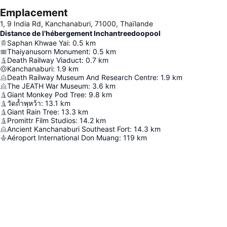
Emplacement
1, 9 India Rd, Kanchanaburi, 71000, Thaïlande
Distance de l’hébergement Inchantreedoopool
Saphan Khwae Yai
:
0.5
km
Thaiyanusorn Monument
:
0.5
km
Death Railway Viaduct
:
0.7
km
Kanchanaburi
:
1.9
km
Death Railway Museum And Research Centre
:
1.9
km
The JEATH War Museum
:
3.6
km
Giant Monkey Pod Tree
:
9.8
km
วัดถ้ำพุหว้า
:
13.1
km
Giant Rain Tree
:
13.3
km
Promittr Film Studios
:
14.2
km
Ancient Kanchanaburi Southeast Fort
:
14.3
km
Aéroport International Don Muang
:
119
km