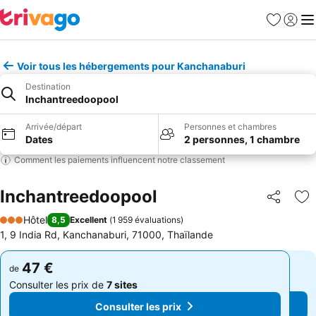
Favoris
Se con
Me
Voir tous les hébergements pour Kanchanaburi
Destination
Inchantreedoopool
Arrivée/départ
Personnes et chambres
Dates
2 personnes, 1 chambre
Comment les paiements influencent notre classement
Inchantreedoopool
Partager
Aj
Hôtel
8,5
Excellent
(
1 959 évaluations
)
3 Étoiles
1, 9 India Rd, Kanchanaburi, 71000, Thaïlande
47 €
47 €
de
de
Consulter les prix de
7 sites
Consulter les prix de
7 sites
Consulter les prix
Consulter les prix