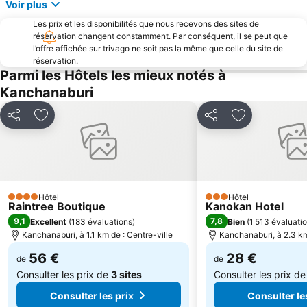
Voir plus
Les prix et les disponibilités que nous recevons des sites de
réservation changent constamment. Par conséquent, il se peut que
l’offre affichée sur trivago ne soit pas la même que celle du site de
réservation.
Parmi les Hôtels les mieux notés à
Kanchanaburi
Partager
Ajouter à mes favoris
Partager
Ajouter à mes
Hôtel
Hôtel
4 Étoiles
3 Étoiles
Raintree Boutique
Kanokan Hotel
9,1
7,8
Excellent
(
183 évaluations
)
Bien
(
1 513 évaluati
Kanchanaburi, à 1.1 km de : Centre-ville
Kanchanaburi, à 2.3 km
56 €
28 €
de
de
Consulter les prix de
3 sites
Consulter les prix d
Consulter les prix
Consulter le