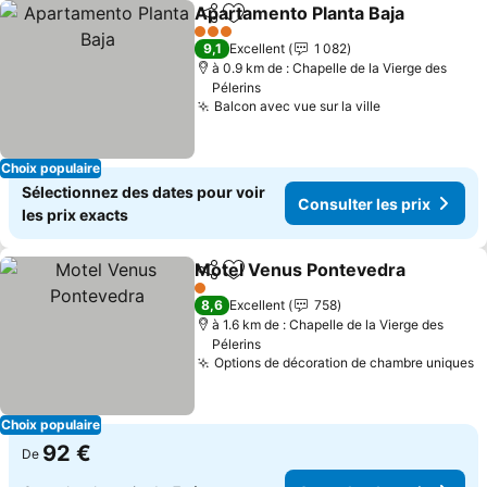
Apartamento Planta Baja
Partager
Ajouter à mes favoris
3 Étoiles
9,1
Excellent
1 082
à 0.9 km de : Chapelle de la Vierge des
Pélerins
Balcon avec vue sur la ville
Choix populaire
Sélectionnez des dates pour voir
Consulter les prix
les prix exacts
Motel Venus Pontevedra
Partager
Ajouter à mes favoris
1 Étoiles
8,6
Excellent
758
à 1.6 km de : Chapelle de la Vierge des
Pélerins
Options de décoration de chambre uniques
Choix populaire
92 €
De