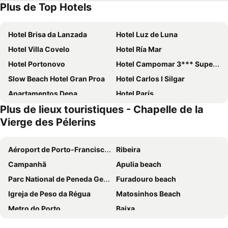
Plus de Top Hotels
Hotel Brisa da Lanzada
Hotel Luz de Luna
Hotel Villa Covelo
Hotel Ría Mar
Hotel Portonovo
Hotel Campomar 3*** Superior
Slow Beach Hotel Gran Proa
Hotel Carlos I Silgar
Apartamentos Dena
Hotel París
Plus de lieux touristiques - Chapelle de la
Augusta Eco Wellness Resort
Hotel Brisa del Mar
Vierge des Pélerins
Hotel Alda Vía Norte
Eurostars Isla de La Toja
Hotel Susuqui
Hotel Atlante Sanxenxo Boutique
Aéroport de Porto-Francisco Sá-Carneiro
Ribeira
Sun Galicia Hotel y Apartamentos
Hotel Spa Galatea
Campanhã
Apulia beach
Hotel Duerming San Vicente
Hotel Piramide
Parc National de Peneda Gerês
Furadouro beach
Balneario Acuña
BLUESEA Costa Norte
Igreja de Peso da Régua
Matosinhos Beach
Hotel Troncoso
Hotel Siroco
Metro do Porto
Baixa
San Marcos Salnés
Gran Talaso Hotel Sanxenxo
Praia de Esposende
Aguda Beach
Hotel Canelas
Parador de Cambados