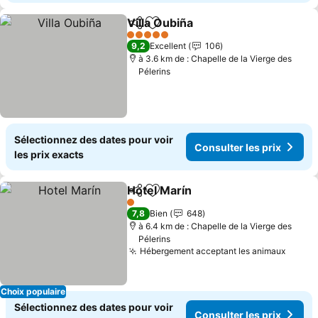
Villa Oubiña
Partager
Ajouter à mes favoris
5 Étoiles
9,2
Excellent
106
à 3.6 km de : Chapelle de la Vierge des
Pélerins
Sélectionnez des dates pour voir
Consulter les prix
les prix exacts
Hotel Marín
Partager
Ajouter à mes favoris
1 Étoiles
7,8
Bien
648
à 6.4 km de : Chapelle de la Vierge des
Pélerins
Hébergement acceptant les animaux
Choix populaire
Sélectionnez des dates pour voir
Consulter les prix