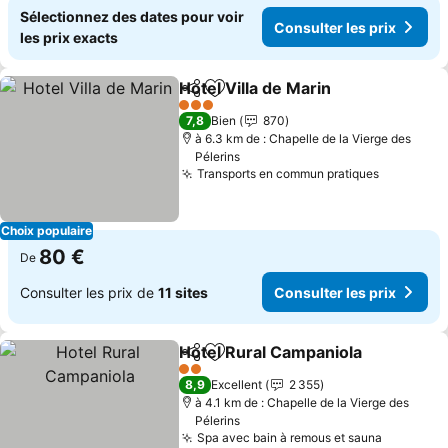
Sélectionnez des dates pour voir
Consulter les prix
les prix exacts
Hotel Villa de Marin
Partager
Ajouter à mes favoris
3 Étoiles
7,8
Bien
870
à 6.3 km de : Chapelle de la Vierge des
Pélerins
Transports en commun pratiques
Choix populaire
80 €
De
Consulter les prix de
11 sites
Consulter les prix
Hotel Rural Campaniola
Partager
Ajouter à mes favoris
2 Étoiles
8,9
Excellent
2 355
à 4.1 km de : Chapelle de la Vierge des
Pélerins
Spa avec bain à remous et sauna