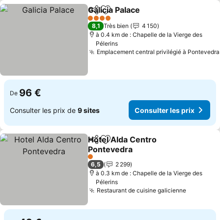
Galicia Palace
Partager
Ajouter à mes favoris
4 Étoiles
8,1
Très bien
4 150
à 0.4 km de : Chapelle de la Vierge des
Pélerins
Emplacement central privilégié à Pontevedra
96 €
De
Consulter les prix de
9 sites
Consulter les prix
Hotel Alda Centro
Partager
Ajouter à mes favoris
Pontevedra
1 Étoiles
6,5
2 299
à 0.3 km de : Chapelle de la Vierge des
Pélerins
Restaurant de cuisine galicienne