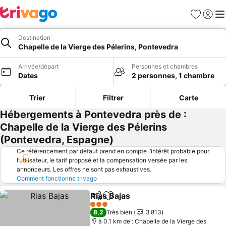
Favoris
Se con
Me
Destination
Chapelle de la Vierge des Pélerins, Pontevedra
Arrivée/départ
Personnes et chambres
Dates
2 personnes, 1 chambre
Trier
Filtrer
Carte
Hébergements à Pontevedra près de :
Chapelle de la Vierge des Pélerins
(Pontevedra, Espagne)
Ce référencement par défaut prend en compte l’intérêt probable pour
l’utilisateur, le tarif proposé et la compensation versée par les
annonceurs. Les offres ne sont pas exhaustives.
Comment fonctionne trivago
Rias Bajas
Partager
Ajouter à mes favoris
3 Étoiles
8,2
Très bien
3 813
à 0.1 km de : Chapelle de la Vierge des