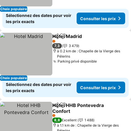
Choix populaire
Sélectionnez des dates pour voir
Consulter les prix
les prix exacts
Hotel Madrid
Partager
Ajouter à mes favoris
1 Étoiles
7,3
3 479
à 0.2 km de : Chapelle de la Vierge des
Pélerins
Parking privé disponible
Choix populaire
Sélectionnez des dates pour voir
Consulter les prix
les prix exacts
Hotel HHB Pontevedra
Partager
Ajouter à mes favoris
Confort
1 Étoiles
8,8
Excellent
1 488
à 1.1 km de : Chapelle de la Vierge des
Pélerins