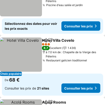
Pélerins
Piscine d'eau salée et jardin
Sélectionnez des dates pour voir
Consulter les prix
les prix exacts
Hotel Villa Covelo
Partager
Ajouter à mes favoris
3 Étoiles
8,7
Excellent
1 436
à 7.0 km de : Chapelle de la Vierge des
Pélerins
Restaurant galicien traditionnel
Choix populaire
68 €
De
Consulter les prix de
21 sites
Consulter les prix
Acolá Rooms
Partager
Ajouter à mes favoris