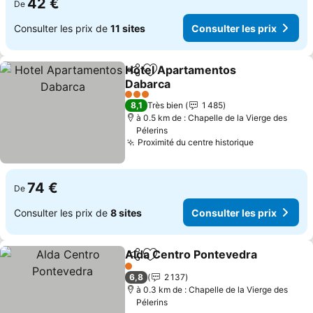
42 €
De
Consulter les prix de
11 sites
Consulter les prix
Hotel Apartamentos
Partager
Ajouter à mes favoris
Dabarca
3 Étoiles
8,1
Très bien
1 485
à 0.5 km de : Chapelle de la Vierge des
Pélerins
Proximité du centre historique
74 €
De
Consulter les prix de
8 sites
Consulter les prix
Alda Centro Pontevedra
Partager
Ajouter à mes favoris
1 Étoiles
6,8
2 137
à 0.3 km de : Chapelle de la Vierge des
Pélerins