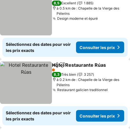
8,5
Excellent
1 885
à 0.5 km de : Chapelle de la Vierge des
Pélerins
Design moderne et épuré
Sélectionnez des dates pour voir
Consulter les prix
les prix exacts
Hotel Restaurante Rúas
Partager
Ajouter à mes favoris
1 Étoiles
8,3
Très bien
3 257
à 0.2 km de : Chapelle de la Vierge des
Pélerins
Restaurant galicien traditionnel
Sélectionnez des dates pour voir
Consulter les prix
les prix exacts