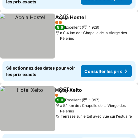
les prix exacts
Acola Hostel
Partager
Ajouter à mes favoris
2 Étoiles
8,6
Excellent
1 929
à 0.4 km de : Chapelle de la Vierge des
Pélerins
Sélectionnez des dates pour voir
Consulter les prix
les prix exacts
Hotel Xeito
Partager
Ajouter à mes favoris
1 Étoiles
9,0
Excellent
1 097
à 5.1 km de : Chapelle de la Vierge des
Pélerins
Terrasse sur le toit avec vue sur l'estuaire