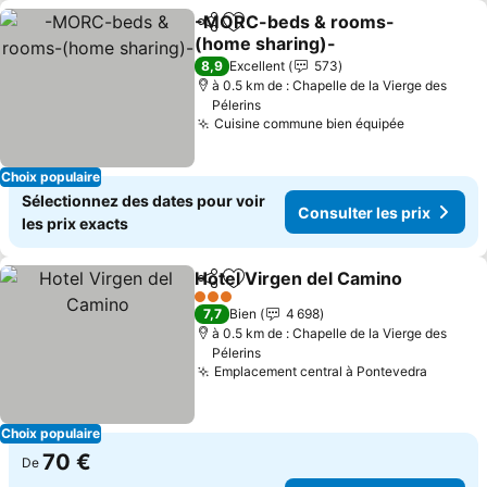
-MORC-beds & rooms-
Partager
Ajouter à mes favoris
(home sharing)-
8,9
Excellent
573
à 0.5 km de : Chapelle de la Vierge des
Pélerins
Cuisine commune bien équipée
Choix populaire
Sélectionnez des dates pour voir
Consulter les prix
les prix exacts
Hotel Virgen del Camino
Partager
Ajouter à mes favoris
3 Étoiles
7,7
Bien
4 698
à 0.5 km de : Chapelle de la Vierge des
Pélerins
Emplacement central à Pontevedra
Choix populaire
70 €
De