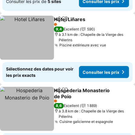
Consulter les prix de
5 sites
Consulter les prix
Hotel Liñares
Partager
Ajouter à mes favoris
1 Étoiles
9,4
Excellent
590
à 3.1 km de : Chapelle de la Vierge des
Pélerins
Piscine extérieure avec vue
Sélectionnez des dates pour voir
Consulter les prix
les prix exacts
Hospederia Monasterio
Partager
Ajouter à mes favoris
de Poio
1 Étoiles
8,6
Excellent
1 889
à 3.8 km de : Chapelle de la Vierge des
Pélerins
Cuisine galicienne et espagnole