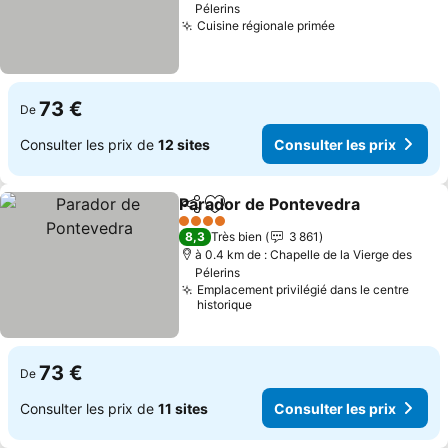
Pélerins
Cuisine régionale primée
73 €
De
Consulter les prix de
12 sites
Consulter les prix
Parador de Pontevedra
Partager
Ajouter à mes favoris
4 Étoiles
8,3
Très bien
3 861
à 0.4 km de : Chapelle de la Vierge des
Pélerins
Emplacement privilégié dans le centre
historique
73 €
De
Consulter les prix de
11 sites
Consulter les prix