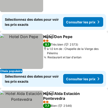
Sélectionnez des dates pour voir
Consulter les prix
les prix exacts
Hotel Don Pepe
Partager
Ajouter à mes favoris
2 Étoiles
8,1
Très bien
2 573
à 1.0 km de : Chapelle de la Vierge des
Pélerins
Restaurant et bar d'antan
Choix populaire
Sélectionnez des dates pour voir
Consulter les prix
les prix exacts
Hotel Alda Estación
Partager
Ajouter à mes favoris
Pontevedra
2 Étoiles
7,7
Bien
2 546