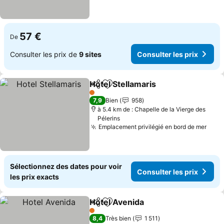
57 €
De
Consulter les prix de
9 sites
Consulter les prix
Hotel Stellamaris
Partager
Ajouter à mes favoris
1 Étoiles
7,9
Bien
958
à 5.4 km de : Chapelle de la Vierge des
Pélerins
Emplacement privilégié en bord de mer
Sélectionnez des dates pour voir
Consulter les prix
les prix exacts
Hotel Avenida
Partager
Ajouter à mes favoris
1 Étoiles
8,4
Très bien
1 511