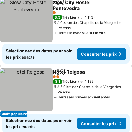
Slow City Hostel
Partager
Ajouter à mes favoris
Pontevedra
1 Étoiles
8,3
Très bien
1 113
à 0.4 km de : Chapelle de la Vierge des
Pélerins
Terrasse avec vue sur la ville
Sélectionnez des dates pour voir
Consulter les prix
les prix exacts
Hotel Reigosa
Partager
Ajouter à mes favoris
2 Étoiles
8,1
Très bien
1 155
à 5.9 km de : Chapelle de la Vierge des
Pélerins
Terrasses privées accueillantes
Choix populaire
Sélectionnez des dates pour voir
Consulter les prix
les prix exacts