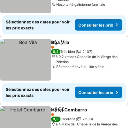
Hospitalité galicienne familiale
Sélectionnez des dates pour voir
Consulter les prix
les prix exacts
Boa Vila
Partager
Ajouter à mes favoris
1 Étoiles
8,2
Très bien
2 107
à 0.2 km de : Chapelle de la Vierge des
Pélerins
Bâtiment rénové du 19e siècle
Sélectionnez des dates pour voir
Consulter les prix
les prix exacts
Hotel Combarro
Partager
Ajouter à mes favoris
1 Étoiles
9,3
Excellent
2 339
à 4.4 km de : Chapelle de la Vierge des