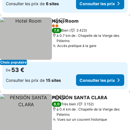
Consulter les prix de
6 sites
Consulter les prix
Hotel Room
Partager
Ajouter à mes favoris
2 Étoiles
7,6
Bien
3 423
à 0.7 km de : Chapelle de la Vierge des
Pélerins
Accès pratique à la gare
Choix populaire
53 €
De
Consulter les prix de
15 sites
Consulter les prix
PENSIÓN SANTA CLARA
Partager
Ajouter à mes favoris
8,0
Très bien
3 152
à 0.4 km de : Chapelle de la Vierge des
Pélerins
Vues sur un couvent historique