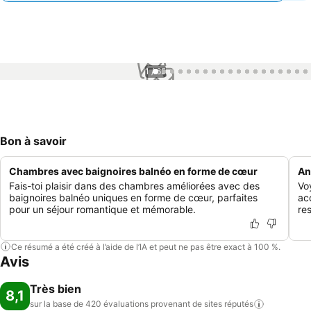
1 / 65
Bon à savoir
Chambres avec baignoires balnéo en forme de cœur
An
Fais-toi plaisir dans des chambres améliorées avec des
Vo
baignoires balnéo uniques en forme de cœur, parfaites
ac
pour un séjour romantique et mémorable.
re
Ce résumé a été créé à l’aide de l’IA et peut ne pas être exact à 100 %.
Avis
Très bien
8,1
sur la base de 420 évaluations provenant de sites
réputés