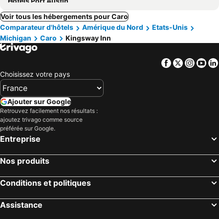
Hôtels Port Austin
Voir tous les hébergements pour Caro
Comparateur d'hôtels
Amérique du Nord
Etats-Unis
Michigan
Caro
Kingsway Inn
Facebook
Twitter
Insta
Yo
Choisissez votre pays
Ajouter sur Google
Retrouvez facilement nos résultats :
ajoutez trivago comme source
préférée sur Google.
Entreprise
Nos produits
Conditions et politiques
Assistance