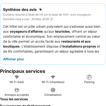
Synthèse des avis
Contenu résumé à l’aide de l’IA sur la base de 100+ avis voyageurs ·
Dernière mise à jour : 29 May 2026
Cet hôtel est un pôle urbain polyvalent qui s'adresse aussi bien
aux
voyageurs d'affaires
qu'aux
touristes
, offrant un séjour
confortable et économique. Son emplacement central au cœur
de la ville permet un accès facile aux
restaurants et aux
boutiques
. L'établissement dispose d'
installations propres
et
de lits confortables, garantissant un séjour agréable à tous les
clients. Les clients apprécient constamment le
personnel
Afficher plus
amical et serviable
, le petit-déjeuner pratique, bien que
basique, étant un point fort pour beaucoup. Pour une
Principaux services
expérience plus calme, les clients devraient demander une
chambre donnant sur le jardin.
Wi-Fi (hall)
Wi-Fi (chambres)
Parking
Animaux acceptés
Climatisation
Tous les services
Équipements de l’hébergement