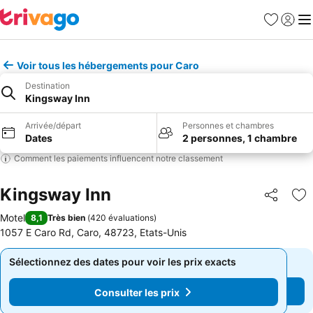
Favoris
Se con
Me
Voir tous les hébergements pour Caro
Destination
Kingsway Inn
Arrivée/départ
Personnes et chambres
Dates
2 personnes, 1 chambre
Comment les paiements influencent notre classement
Kingsway Inn
Partager
Aj
Motel
8,1
Très bien
(
420 évaluations
)
1057 E Caro Rd, Caro, 48723, Etats-Unis
Sélectionnez des dates pour voir les prix exacts
Sélectionnez des dates pour voir les prix exacts
Consulter les prix
Consulter les prix