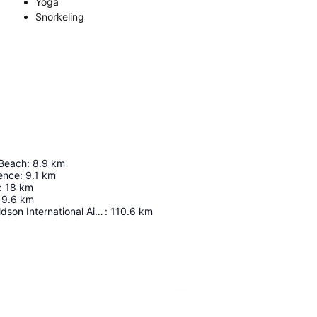
Yoga
Snorkeling
 Beach
:
8.9
km
ience
:
9.1
km
:
18
km
19.6
km
Philip S. W. Goldson International Airport
:
110.6
km
Agrandir la carte