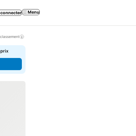
Menu
 connecter
 classement
 prix