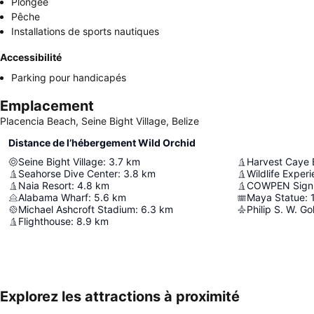
Plongée
Pêche
Installations de sports nautiques
Accessibilité
Parking pour handicapés
Emplacement
Placencia Beach, Seine Bight Village, Belize
Distance de l’hébergement Wild Orchid
Seine Bight Village
:
3.7
km
Harvest Caye
Seahorse Dive Center
:
3.8
km
Wildlife Exper
Naia Resort
:
4.8
km
COWPEN Sign
Alabama Wharf
:
5.6
km
Maya Statue
:
Michael Ashcroft Stadium
:
6.3
km
Flighthouse
:
8.9
km
Explorez les attractions à proximité