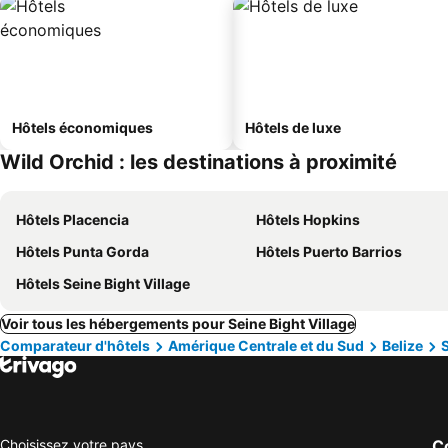
Hôtels économiques
Hôtels de luxe
Wild Orchid : les destinations à proximité
Hôtels Placencia
Hôtels Hopkins
Hôtels Punta Gorda
Hôtels Puerto Barrios
Hôtels Seine Bight Village
Voir tous les hébergements pour Seine Bight Village
Comparateur d'hôtels
Amérique Centrale et du Sud
Belize
S
Choisissez votre pays
Co