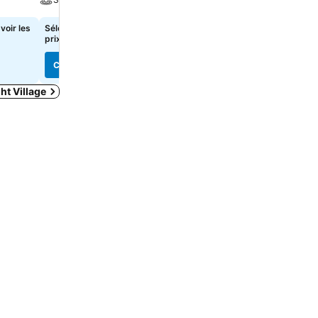
voir les
Sélectionnez des dates pour voir les
145 €
de
prix exacts
Consulter les prix de
5 site
Consulter les prix
Consulter les prix
ht Village