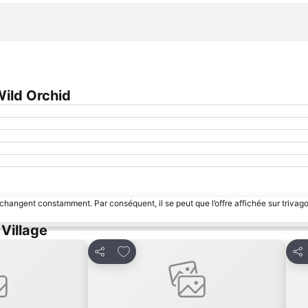
ild Orchid
 changent constamment. Par conséquent, il se peut que l’offre affichée sur trivago
 Village
avoris
Ajouter à mes favoris
Partager
Par