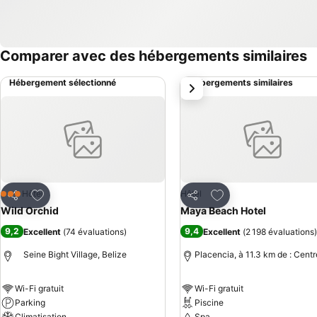
Comparer avec des hébergements similaires
Hébergement sélectionné
Hébergements similaires
suivant
Ajouter à mes favoris
Ajouter à mes favor
Hôtel
Hôtel
3 Étoiles
Partager
Partager
Wild Orchid
Maya Beach Hotel
9,2
9,4
Excellent
(
74 évaluations
)
Excellent
(
2 198 évaluations
)
Seine Bight Village, Belize
Placencia, à 11.3 km de : Centr
Wi-Fi gratuit
Wi-Fi gratuit
Parking
Piscine
Climatisation
Spa