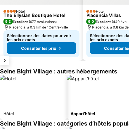
Hôtel
Hôtel
4 Étoiles
3 Étoiles
The Ellysian Boutique Hotel
Placencia Villas
9,3
9,0
Excellent
(
677 évaluations
)
Excellent
(
440 évalu
Placencia, à 0.3 km de : Centre-ville
Placencia, à 0.8 km de 
Sélectionnez des dates pour voir
Sélectionnez des da
les prix exacts
les prix exacts
Consulter les prix
Consulter le
Seine Bight Village : autres hébergements
Hôtel
Appart’hôtel
Seine Bight Village : catégories d’hôtels popul