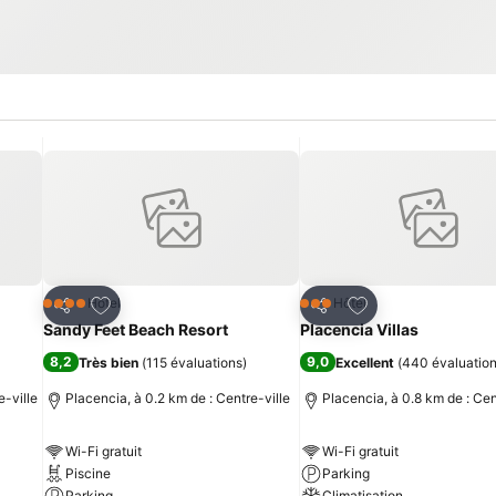
is
Ajouter à mes favoris
Ajouter à mes fav
Hôtel
Hôtel
4 Étoiles
3 Étoiles
Partager
Partager
Sandy Feet Beach Resort
Placencia Villas
8,2
9,0
Très bien
(
115 évaluations
)
Excellent
(
440 évaluatio
e-ville
Placencia, à 0.2 km de : Centre-ville
Placencia, à 0.8 km de : Cen
Wi-Fi gratuit
Wi-Fi gratuit
Piscine
Parking
Parking
Climatisation