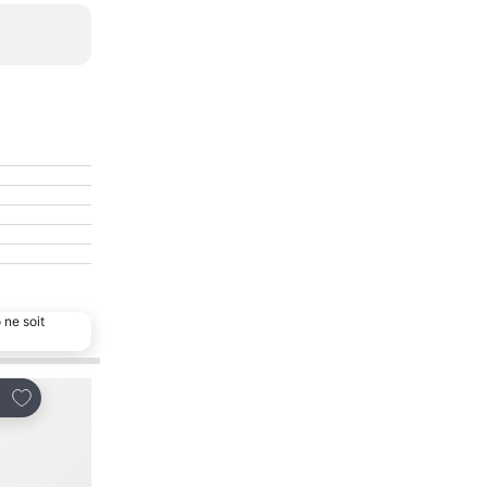
 ne soit
Ajouter à mes favoris
Ajouter à mes favor
tager
Partager