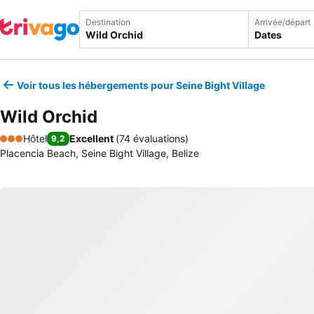
Destination
Arrivée/départ
Dates
Voir tous les hébergements pour Seine Bight Village
Wild Orchid
Hôtel
Excellent
(
74 évaluations
)
9,2
3 Étoiles
Placencia Beach, Seine Bight Village, Belize