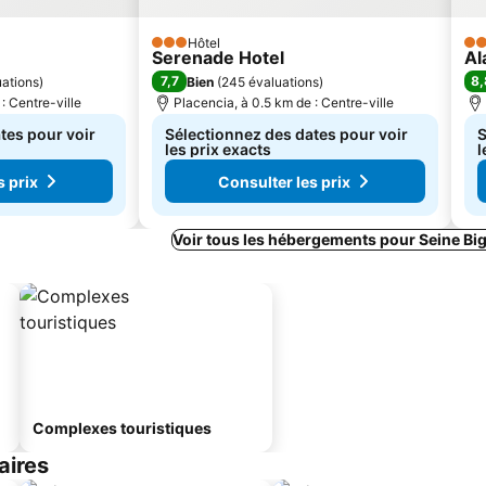
Hôtel
3 Étoiles
3 É
Serenade Hotel
Al
7,7
8,
ations
)
Bien
(
245 évaluations
)
: Centre-ville
Placencia, à 0.5 km de : Centre-ville
tes pour voir
Sélectionnez des dates pour voir
S
les prix exacts
l
s prix
Consulter les prix
Voir tous les hébergements pour Seine Big
Complexes touristiques
aires