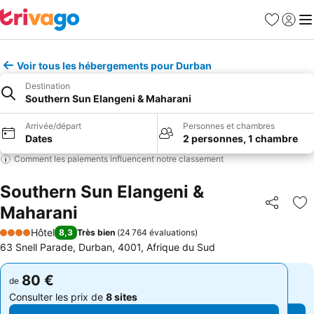
Favoris
Se con
Me
Voir tous les hébergements pour Durban
Destination
Southern Sun Elangeni & Maharani
Arrivée/départ
Personnes et chambres
Dates
2 personnes, 1 chambre
Comment les paiements influencent notre classement
Southern Sun Elangeni &
Maharani
Partager
Aj
Hôtel
8,3
Très bien
(
24 764 évaluations
)
4 Étoiles
63 Snell Parade, Durban, 4001, Afrique du Sud
80 €
80 €
de
de
Consulter les prix de
8 sites
Consulter les prix de
8 sites