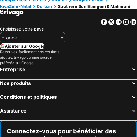
KwaZulu-Natal
Durban
Southern Sun Elangeni & Maharani
Facebook
Twitter
Insta
Yo
Choisissez votre pays
Ajouter sur Google
Retrouvez facilement nos résultats :
ajoutez trivago comme source
préférée sur Google.
Entreprise
Nos produits
Conditions et politiques
Assistance
Connectez-vous pour bénéficier des