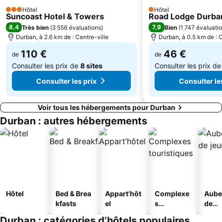
Hôtel
Hôtel
3 Étoiles
1 Étoiles
Suncoast Hotel & Towers
Road Lodge Durba
8,4
7,9
Très bien
(
3 556 évaluations
)
Bien
(
1 747 évaluati
Durban, à 2.6 km de : Centre-ville
Durban, à 0.5 km de : C
110 €
46 €
de
de
Consulter les prix de
8 sites
Consulter les prix d
Consulter les prix
Consulter le
Voir tous les hébergements pour Durban
Durban : autres hébergements
Hôtel
Bed & Brea
Appart’hôt
Complexe
Aube
kfasts
el
s
de
touristique
jeun
Durban : catégories d’hôtels populaires