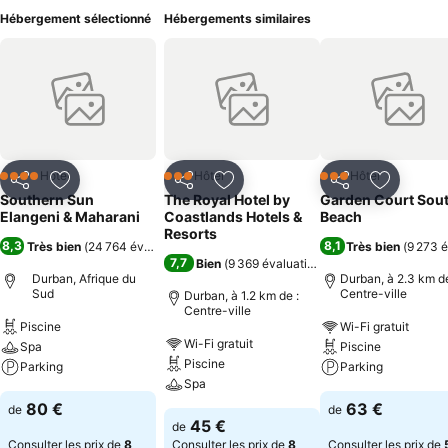
Hébergement sélectionné
Hébergements similaires
Hôtel
Hôtel
Hôtel
4 Étoiles
3 Étoiles
3 Étoiles
Partager
Ajouter à mes favoris
Partager
Ajouter à mes favoris
Partager
Ajouter à
Southern Sun
The Royal Hotel by
Garden Court Sou
Elangeni & Maharani
Coastlands Hotels &
Beach
Resorts
8,3
8,1
Très bien
(
24 764 évaluations
)
Très bien
(
9 273 é
7,7
Bien
(
9 369 évaluations
)
Durban, Afrique du
Durban, à 2.3 km de
Sud
Centre-ville
Durban, à 1.2 km de :
Centre-ville
Piscine
Wi-Fi gratuit
Wi-Fi gratuit
Spa
Piscine
Piscine
Parking
Parking
Spa
80 €
63 €
de
de
45 €
de
Consulter les prix de
8
Consulter les prix de
8
Consulter les prix de