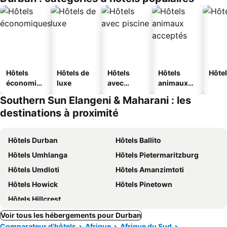
s
Hôtels
Hôtels de
Hôtels
Hôtels
Hôtel
économiq
luxe
avec
animaux
ues
piscine
acceptés
Southern Sun Elangeni & Maharani : les
destinations à proximité
Hôtels Durban
Hôtels Ballito
Hôtels Umhlanga
Hôtels Pietermaritzburg
Hôtels Umdloti
Hôtels Amanzimtoti
Hôtels Howick
Hôtels Pinetown
Hôtels Hillcrest
Voir tous les hébergements pour Durban
Comparateur d'hôtels
Afrique
Afrique du Sud