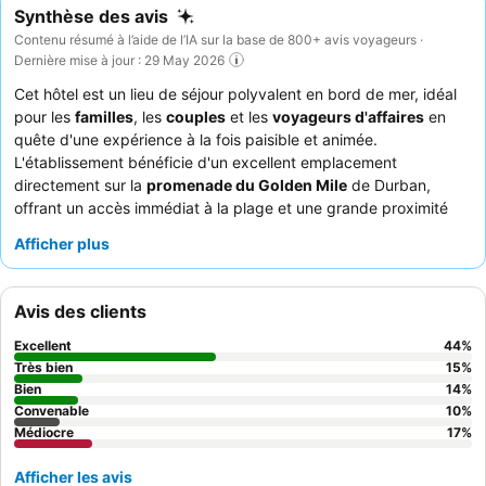
Synthèse des avis
Contenu résumé à l’aide de l’IA sur la base de 800+ avis voyageurs ·
Dernière mise à jour : 29 May 2026
Cet hôtel est un lieu de séjour polyvalent en bord de mer, idéal
pour les
familles
, les
couples
et les
voyageurs d'affaires
en
quête d'une expérience à la fois paisible et animée.
L'établissement bénéficie d'un excellent emplacement
directement sur la
promenade du Golden Mile
de Durban,
offrant un accès immédiat à la plage et une grande proximité
avec des attractions comme le stade Moses Mabhida. Le
petit-
Afficher plus
déjeuner buffet
, très apprécié, est un atout majeur, avec une
grande variété d'options fraîches, y compris des choix adaptés
aux régimes alimentaires. Les clients ne tarissent pas d'éloges
Avis des clients
sur le
personnel amical et professionnel
qui contribue à rendre
leur séjour mémorable. Pour profiter au mieux de la vue, il est
Excellent
44
%
recommandé de demander une chambre aux
étages
Très bien
15
%
supérieurs
Bien
afin d'apprécier pleinement les vues imprenables
14
%
Convenable
10
%
sur l'océan.
Médiocre
17
%
Afficher les avis