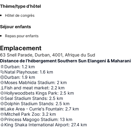
Thème/type d’hôtel
Hôtel de congrès
Séjour enfants
Repas pour enfants
Emplacement
63 Snell Parade, Durban, 4001, Afrique du Sud
Distance de l’hébergement Southern Sun Elangeni & Maharani
Durban
:
1.2
km
Natal Playhouse
:
1.6
km
Durban
:
1.9
km
Moses Mabhida Stadium
:
2
km
Fish and meat market
:
2.2
km
Hollywoodbets Kings Park
:
2.5
km
Seal Stadium Stands
:
2.5
km
Dolphin Stadium Stands
:
2.5
km
Lake Area - Currie's Fountain
:
2.7
km
Mitchell Park Zoo
:
3.2
km
Princess Magogo Stadium
:
13
km
King Shaka International Airport
:
27.4
km