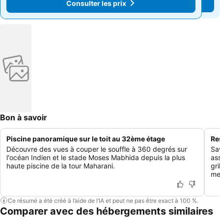
Consulter les prix
Consulter les prix
Bon à savoir
Piscine panoramique sur le toit au 32ème étage
Re
Découvre des vues à couper le souffle à 360 degrés sur
Sa
l'océan Indien et le stade Moses Mabhida depuis la plus
as
haute piscine de la tour Maharani.
gr
mei
Ce résumé a été créé à l’aide de l’IA et peut ne pas être exact à 100 %.
Comparer avec des hébergements similaires