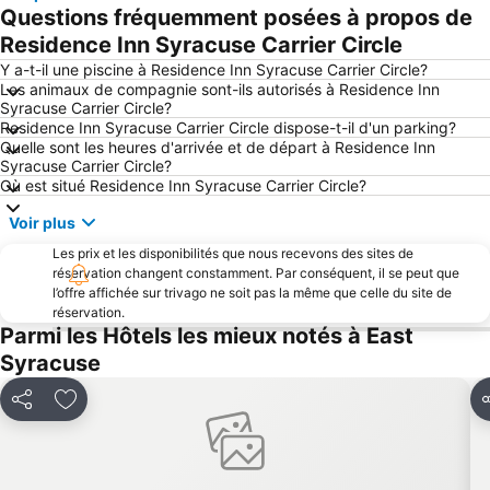
Questions fréquemment posées à propos de
Residence Inn Syracuse Carrier Circle
Y a-t-il une piscine à Residence Inn Syracuse Carrier Circle?
Les animaux de compagnie sont-ils autorisés à Residence Inn
Syracuse Carrier Circle?
Residence Inn Syracuse Carrier Circle dispose-t-il d'un parking?
Quelle sont les heures d'arrivée et de départ à Residence Inn
Syracuse Carrier Circle?
Où est situé Residence Inn Syracuse Carrier Circle?
Voir plus
Les prix et les disponibilités que nous recevons des sites de
réservation changent constamment. Par conséquent, il se peut que
l’offre affichée sur trivago ne soit pas la même que celle du site de
réservation.
Parmi les Hôtels les mieux notés à East
Syracuse
Partager
Ajouter à mes favoris
P