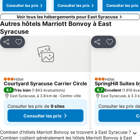
Consulter les prix
Consulter les prix
Consulter les prix
Voir tous les hébergements pour East Syracuse
Autres hôtels Marriott Bonvoy à East
Syracuse
Partager
Ajouter à mes favoris
Partager
Ajouter à me
Hôtel
Hôtel
3 Étoiles
3 Étoiles
Courtyard Syracuse Carrier Circle
SpringHill Suites 
8,1
8,7
Très bien
(
1 843 évaluations
)
Excellent
(
1 916 éva
East Syracuse, à 3.8 km de : Centre-ville
East Syracuse, à 3.3 k
Consulter les prix de
9 sites
Consulter les prix d
De
De
Consulter les prix
C
149 €
136 €
Questions fréquemment posées au sujet de E
Combien d’hôtels Marriott Bonvoy se trouvent à East Syracuse ?
Combien coûtent généralement les hôtels Marriott Bonvoy à East