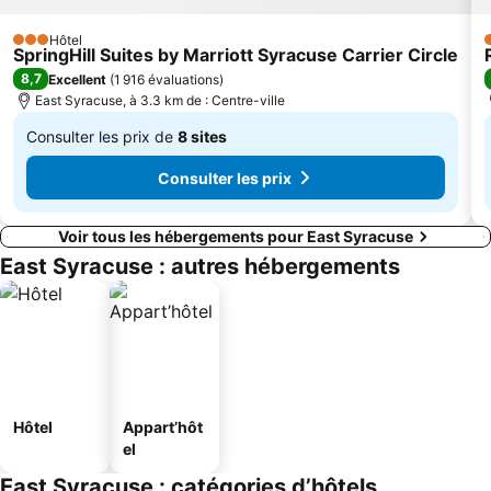
Hôtel
3 Étoiles
3
SpringHill Suites by Marriott Syracuse Carrier Circle
8,7
Excellent
(
1 916 évaluations
)
East Syracuse, à 3.3 km de : Centre-ville
Consulter les prix de
8 sites
De
Consulter les prix
136 €
Voir tous les hébergements pour East Syracuse
East Syracuse : autres hébergements
Hôtel
Appart’hôt
el
East Syracuse : catégories d’hôtels