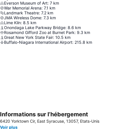
Everson Museum of Art
:
7
km
War Memorial Arena
:
7.1
km
Landmark Theatre
:
7.2
km
JMA Wireless Dome
:
7.3
km
Lime Kiln
:
8.5
km
Onondaga Lake Parkway Bridge
:
8.6
km
Rosamond Gifford Zoo at Burnet Park
:
9.3
km
Great New York State Fair
:
10.5
km
Buffalo-Niagara International Airport
:
215.8
km
Informations sur l’hébergement
Agrandir la carte
6420 Yorktown Cir, East Syracuse, 13057, Etats-Unis
Voir plus