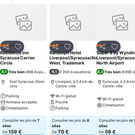
Hôtel
Hôtel
Hôtel
3 Étoiles
3 Étoiles
2 Étoiles
Partager
Ajouter à mes favoris
Partager
Ajouter à mes favoris
Partager
Ajouter à
Residence Inn
Randolph Hotel
Super 8 by Wynd
Syracuse Carrier
Liverpool/Syracuse/Airport
Liverpool/Syracus
Circle
West, Trademark
North Airport
8,1
6,1
8,2
Très bien
(
898 évaluations
)
(
1 206 évaluations
)
Très bien
(
6 690 é
East Syracuse, Etats-
Liverpool, à 2.4 km de :
Syracuse, à 4.9 km 
Unis
Centre-ville
Centre-ville
Parking
Wi-Fi gratuit
Wi-Fi gratuit
Animaux acceptés
Piscine
Climatisation
Climatisation
Parking
Consulter les prix de
7
Consulter les prix de
8
Consulter les prix de
sites
sites
sites
159 €
70 €
59 €
De
De
De