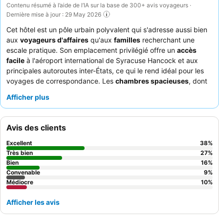
Contenu résumé à l’aide de l’IA sur la base de 300+ avis voyageurs ·
Dernière mise à jour : 29 May 2026
Cet hôtel est un pôle urbain polyvalent qui s'adresse aussi bien
aux
voyageurs d'affaires
qu'aux
familles
recherchant une
escale pratique. Son emplacement privilégié offre un
accès
facile
à l'aéroport international de Syracuse Hancock et aux
principales autoroutes inter-États, ce qui le rend idéal pour les
voyages de correspondance. Les
chambres spacieuses
, dont
beaucoup sont dotées de cuisines bien équipées, offrent
Afficher plus
amplement d'espace pour les séjours prolongés. Les clients
apprécient constamment le
personnel amical et serviable
et le
petit-déjeuner copieux et gratuit avec une variété de choix
Avis des clients
sains. Pour un séjour plus calme, pensez à demander une
chambre éloignée de l'autoroute afin de minimiser le bruit de la
Excellent
38
%
circulation.
Très bien
27
%
Bien
16
%
Convenable
9
%
Médiocre
10
%
Afficher les avis