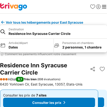
Favoris
Se con
Me
Voir tous les hébergements pour East Syracuse
Destination
Residence Inn Syracuse Carrier Circle
Arrivée/départ
Personnes et chambres
Dates
2 personnes, 1 chambre
Comment les paiements influencent notre classement
Residence Inn Syracuse
Carrier Circle
Partager
Aj
Hôtel
8,1
Très bien
(
898 évaluations
)
3 Étoiles
6420 Yorktown Cir, East Syracuse, 13057, Etats-Unis
Consulter les prix de
7 sites
Consulter les prix de
7 sites
De
De
Consulter les prix
Consulter les prix
159 €
159 €