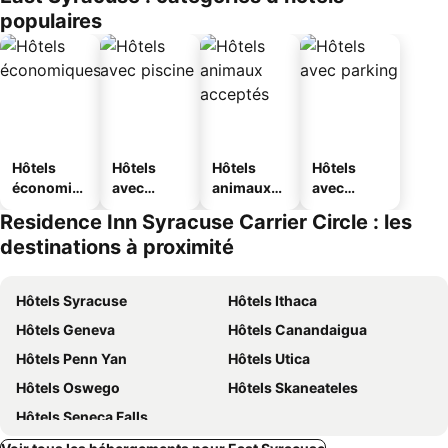
populaires
Hôtels
Hôtels
Hôtels
Hôtels
économiq
avec
animaux
avec
ues
piscine
acceptés
parking
Residence Inn Syracuse Carrier Circle : les
destinations à proximité
Hôtels Syracuse
Hôtels Ithaca
Hôtels Geneva
Hôtels Canandaigua
Hôtels Penn Yan
Hôtels Utica
Hôtels Oswego
Hôtels Skaneateles
Hôtels Seneca Falls