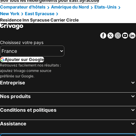
Voir tous les hébergements pour East Syracuse
Comparateur d'hôtels
Amérique du Nord
Etats-Unis
New York
East Syracuse
Residence Inn Syracuse Carrier Circle
Facebook
Twitter
Insta
Yo
Choisissez votre pays
Ajouter sur Google
Retrouvez facilement nos résultats :
ajoutez trivago comme source
préférée sur Google.
Entreprise
Nos produits
Conditions et politiques
Assistance