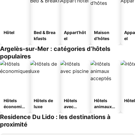
Hôtel
Bed & Brea
Appart’hôt
Maison
Appa
kfasts
el
d’hôtes
el
Argelès-sur-Mer : catégories d’hôtels
populaires
Hôtels
Hôtels de
Hôtels
Hôtels
Hôtel
économiq
luxe
avec
animaux
ues
piscine
acceptés
Residence Du Lido : les destinations à
proximité