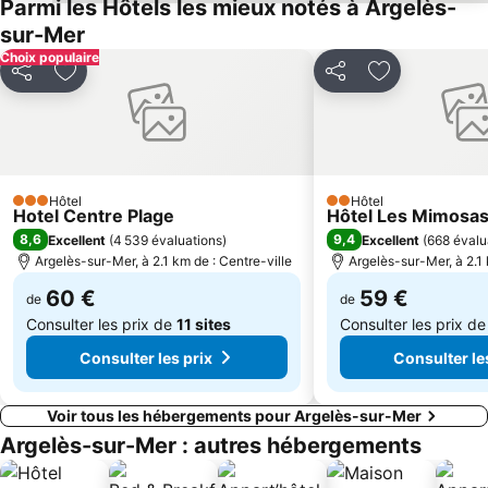
Parmi les Hôtels les mieux notés à Argelès-
sur-Mer
Portbou
Plage de la Punta
Choix populaire
du Racou
De Canet
Partager
Ajouter à mes favoris
Partager
Ajouter à mes
Parc des Expositions
Port de plaisance
Plage Sud
Plage de la Lagune
Perpignan-Bompas
Plage des Capellans
Le Lydia
Palalda
Hôtel
Hôtel
3 Étoiles
2 Étoiles
Hotel Centre Plage
Hôtel Les Mimosa
Colera
La Platja
8,6
9,4
Excellent
(
4 539 évaluations
)
Excellent
(
668 évalu
Ruïnes d' Empúries
Plage Centrale de Sainte Marie la Mer
Argelès-sur-Mer, à 2.1 km de : Centre-ville
Argelès-sur-Mer, à 2.1 
60 €
59 €
de
de
Consulter les prix de
11 sites
Consulter les prix d
Consulter les prix
Consulter le
Voir tous les hébergements pour Argelès-sur-Mer
Argelès-sur-Mer : autres hébergements