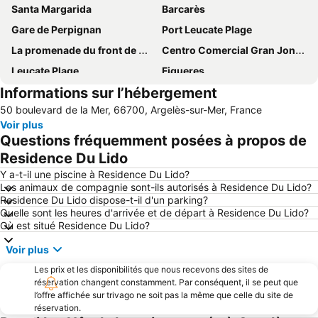
Santa Margarida
Barcarès
Gare de Perpignan
Port Leucate Plage
La promenade du front de mer
Centro Comercial Gran Jonquera
Leucate Plage
Figueres
Informations sur l’hébergement
La Franqui
Baie de Cadaques
50 boulevard de la Mer, 66700, Argelès-sur-Mer, France
Aqua Brava
d'Argelès-sur-mer
Voir plus
Port de Saint-Cyprien
Llançà
Questions fréquemment posées à propos de
Citadelle de Roses
Port de Rosas
Residence Du Lido
Port de Collioure
Port de L' Escala
Y a-t-il une piscine à Residence Du Lido?
Les animaux de compagnie sont-ils autorisés à Residence Du Lido?
De la Gare
Plage du Lydia
Residence Du Lido dispose-t-il d'un parking?
Quelle sont les heures d'arrivée et de départ à Residence Du Lido?
Marina de Empuriabrava
Le Port de Canet Plage
Où est situé Residence Du Lido?
Aéroport de Perpignan - Rivesaltes
Plage Centrale
Voir plus
Canyelles Petites
L'Escala Empúries
Les prix et les disponibilités que nous recevons des sites de
Porte d'Espagne
Le Port de Port Barcarès
réservation changent constamment. Par conséquent, il se peut que
l’offre affichée sur trivago ne soit pas la même que celle du site de
Côte Vermeille
de Banyuls
réservation.
Plage du Roussillon
Sant Pere Pescador