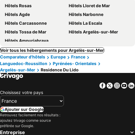
Hôtels Rosas
Hôtels Lloret de Mar
Hôtels Agde
Hôtels Narbonne
Hôtels Carcassonne
Hôtels La Escala
Hôtels Tossa de Mar
Hôtels Argelès-sur-Mer
Hôtels Ampuriabrava
Voir tous les hébergements pour Argelès-sur-Mer
Comparateur d'hôtels
Europe
France
Languedoc-Roussillon
Pyrénées- Orientales
Argelès-sur-Mer
Residence Du Lido
Facebook
Twitter
Insta
Yo
Choisissez votre pays
Ajouter sur Google
Retrouvez facilement nos résultats :
ajoutez trivago comme source
préférée sur Google.
Entreprise