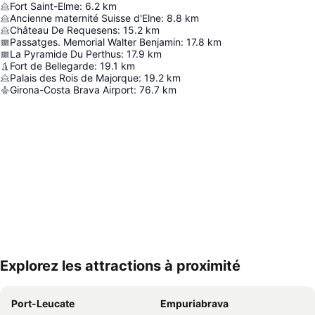
Fort Saint-Elme
:
6.2
km
Ancienne maternité Suisse d'Elne
:
8.8
km
Château De Requesens
:
15.2
km
Passatges. Memorial Walter Benjamin
:
17.8
km
La Pyramide Du Perthus
:
17.9
km
Fort de Bellegarde
:
19.1
km
Palais des Rois de Majorque
:
19.2
km
Girona-Costa Brava Airport
:
76.7
km
Explorez les attractions à proximité
Agrandir la carte
Port-Leucate
Empuriabrava