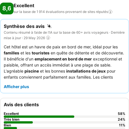
Excellent
8,6
sur la base de 1 914 évaluations provenant de sites
réputés
Synthèse des avis
Contenu résumé à l’aide de l’IA sur la base de 60+ avis voyageurs · Dernière
mise à jour : 29 May 2026
Cet hôtel est un havre de paix en bord de mer, idéal pour les
familles
et les
touristes
en quête de détente et de découverte.
Il bénéficie d'un
emplacement en bord de mer
exceptionnel et
paisible, offrant un accès immédiat à une plage de sable.
L'agréable
piscine
et les bonnes
installations de jeux
pour
enfants conviennent parfaitement aux familles. Les clients
louent constamment le
professionnalisme du personnel de
Afficher plus
l'hôtel
et les nombreuses options fraîches disponibles au petit-
déjeuner, y compris un impressionnant
buffet de fromages
dans
l'un des restaurants. Pour une vue optimale, pensez à demander
Avis des clients
une chambre avec un
balcon ou une terrasse
.
Excellent
58
%
Très bien
24
%
Bien
11
%