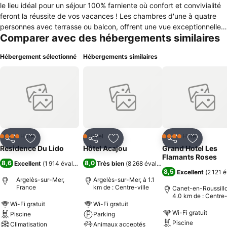
le lieu idéal pour un séjour 100% farniente où confort et convivialité
feront la réussite de vos vacances ! Les chambres d'une à quatre
personnes avec terrasse ou balcon, offrent une vue exceptionnelle
Comparer avec des hébergements similaires
sur la Méditerranée, le jardin ou les Albères. Pour parfaire votre
bronzage, vous aurez le choix du transat, au bord de la piscine ou
Hébergement sélectionné
Hébergements similaires
sur la plage privée de l'hôtel (de juin à septembre, payante en juillet
et août) ... Durant votre séjour, savourez les recettes gourmandes et
typiquement méditerranéennes de Romain Thiebaud, Chef de notre
restaurant panoramique face à la mer. La résidence de
l'établissement met également à votre disposition des appartements
spacieux et bien équipés pour jusqu'à 6 personnes avec terrasse.
Hôtel
Hôtel
Hôtel
4 Étoiles
1 Étoiles
4 Étoiles
Partager
Ajouter à mes favoris
Partager
Ajouter à mes favoris
Partager
Ajouter à
Residence Du Lido
Hôtel Acajou
Grand Hotel Les
Flamants Roses
8,6
8,0
Excellent
(
1 914 évaluations
)
Très bien
(
8 268 évaluations
)
8,5
Excellent
(
2 121 
Argelès-sur-Mer,
Argelès-sur-Mer, à 1.1
France
km de : Centre-ville
Canet-en-Roussillo
4.0 km de : Centre-
Wi-Fi gratuit
Wi-Fi gratuit
Wi-Fi gratuit
Piscine
Parking
Piscine
Climatisation
Animaux acceptés