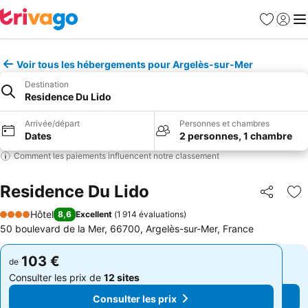
Favoris
Se con
Me
Voir tous les hébergements pour Argelès-sur-Mer
Destination
Residence Du Lido
Arrivée/départ
Personnes et chambres
Dates
2 personnes, 1 chambre
Comment les paiements influencent notre classement
Residence Du Lido
Partager
Aj
Hôtel
8,6
Excellent
(
1 914 évaluations
)
4 Étoiles
50 boulevard de la Mer, 66700, Argelès-sur-Mer, France
103 €
103 €
de
de
Consulter les prix de
12 sites
Consulter les prix de
12 sites
Consulter les prix
Consulter les prix