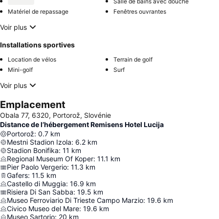
Salle de bains avec douche
Matériel de repassage
Fenêtres ouvrantes
Voir plus
Installations sportives
Location de vélos
Terrain de golf
Mini-golf
Surf
Voir plus
Emplacement
Obala 77, 6320, Portorož, Slovénie
Distance de l’hébergement Remisens Hotel Lucija
Portorož
:
0.7
km
Mestni Stadion Izola
:
6.2
km
Stadion Bonifika
:
11
km
Regional Museum Of Koper
:
11.1
km
Pier Paolo Vergerio
:
11.3
km
Gafers
:
11.5
km
Castello di Muggia
:
16.9
km
Risiera Di San Sabba
:
19.5
km
Museo Ferroviario Di Trieste Campo Marzio
:
19.6
km
Civico Museo del Mare
:
19.6
km
Museo Sartorio
:
20
km