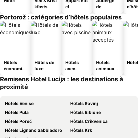
Hôtel
Bed & Brea
Appart’hôt
Auberge
Mais
kfasts
el
de
d’hô
jeunesse
Portorož : catégories d’hôtels populaires
Hôtels
Hôtels de
Hôtels
Hôtels
Hôtel
économiq
luxe
avec
animaux
ues
piscine
acceptés
Remisens Hotel Lucija : les destinations à
proximité
Hôtels Venise
Hôtels Rovinj
Hôtels Pula
Hôtels Bibione
Hôtels Poreč
Hôtels Crikvenica
Hôtels Lignano Sabbiadoro
Hôtels Krk