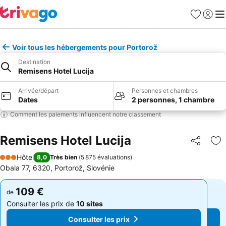
Favoris
Se con
Me
Voir tous les hébergements pour Portorož
Destination
Remisens Hotel Lucija
Arrivée/départ
Personnes et chambres
Dates
2 personnes, 1 chambre
Comment les paiements influencent notre classement
Remisens Hotel Lucija
Partager
Aj
Hôtel
8,0
Très bien
(
5 875 évaluations
)
3 Étoiles
Obala 77, 6320, Portorož, Slovénie
109 €
109 €
de
de
Consulter les prix de
10 sites
Consulter les prix de
10 sites
Consulter les prix
Consulter les prix