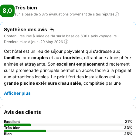
Très bien
8,0
sur la base de 5 875 évaluations provenant de sites
réputés
Synthèse des avis
Contenu résumé à l’aide de l’IA sur la base de 600+ avis voyageurs ·
Dernière mise à jour : 29 May 2026
Cet hôtel est un lieu de séjour polyvalent qui s'adresse aux
familles
, aux
couples
et aux
touristes
, offrant une atmosphère
animée et attrayante. Son
excellent emplacement
directement
sur la promenade principale permet un accès facile à la plage et
aux attractions locales. Le point fort des installations est la
grande piscine extérieure d'eau salée
, complétée par une
piscine intérieure et des saunas, assurant détente et
Afficher plus
divertissement pour tous les âges. Les clients apprécient
constamment le
personnel amical et serviable
et le
copieux
petit-déjeuner buffet
avec des choix variés. Pour une
Avis des clients
expérience plus calme, les clients devraient envisager de
demander une chambre ne donnant pas sur la promenade.
Excellent
21
%
Très bien
33
%
Bien
25
%