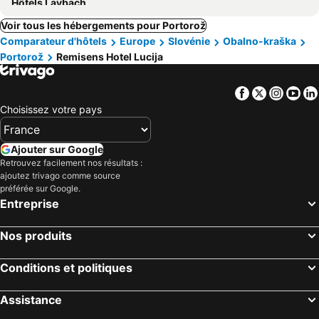
Hôtels Laybach
Voir tous les hébergements pour Portorož
Comparateur d'hôtels
Europe
Slovénie
Obalno-kraška
Portorož
Remisens Hotel Lucija
Facebook
Twitter
Insta
Yo
Choisissez votre pays
Ajouter sur Google
Retrouvez facilement nos résultats :
ajoutez trivago comme source
préférée sur Google.
Entreprise
Nos produits
Conditions et politiques
Assistance