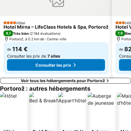
Laguna Stella Maris
Aquapark Žusterna
Old town
Convent
Alla Lanterna
Canal Grande
Hôtel
Hôt
4 Étoiles
3 Étoile
Ambasciatori
Viale XX Settembre
Hotel Mirna – LifeClass Hotels & Spa, Portorož
Hotel 
8,1
7,9
Très bien
(
2 184 évaluations
)
Bie
Centro storico
Costa Azzurra
Portorož, à 0.2 km de : Centre-ville
Portor
114 €
82
de
de
Consulter les prix de
7 sites
Consul
Consulter les prix
Voir tous les hébergements pour Portorož
Portorož : autres hébergements