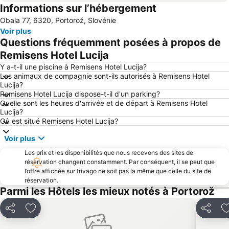
Informations sur l’hébergement
Lignano Rivera
Valamar Jazz Festival
Obala 77, 6320, Portorož, Slovénie
Aérodrome de Portoroz
Koper
Voir plus
Aquapark Istralandia
La régate de Barcolana
Questions fréquemment posées à propos de
Château de Miramare
Promohotel Poreč
Remisens Hotel Lucija
Sabbiadoro
Lignano Pineta
Y a-t-il une piscine à Remisens Hotel Lucija?
Les animaux de compagnie sont-ils autorisés à Remisens Hotel
Metropol Portorož
Adria Ankaran
Lucija?
Remisens Hotel Lucija dispose-t-il d'un parking?
San Vito
AC Sirena
Quelle sont les heures d'arrivée et de départ à Remisens Hotel
Grado Pineta
Kobilarna Lipica
Lucija?
Où est situé Remisens Hotel Lucija?
Outlet Village
Park
Voir plus
Casino de Portoroz
Koper
Les prix et les disponibilités que nous recevons des sites de
Foire de Trieste
Gretta
réservation changent constamment. Par conséquent, il se peut que
FKK Ulika
Delfin
l’offre affichée sur trivago ne soit pas la même que celle du site de
réservation.
Istra Funtana
Stare Miasto
Parmi les Hôtels les mieux notés à Portorož
Zlatni Rt
St. Bernardin
Partager
Ajouter à mes favoris
Partage
Obala
Krka Strunjan