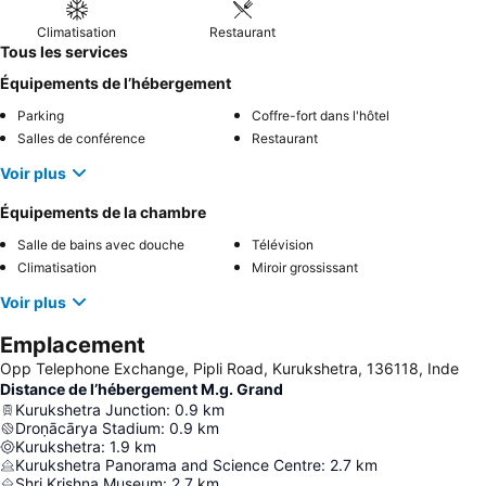
Climatisation
Restaurant
Tous les services
Équipements de l’hébergement
Parking
Coffre-fort dans l'hôtel
Salles de conférence
Restaurant
Voir plus
Équipements de la chambre
Salle de bains avec douche
Télévision
Climatisation
Miroir grossissant
Voir plus
Emplacement
Opp Telephone Exchange, Pipli Road, Kurukshetra, 136118, Inde
Distance de l’hébergement M.g. Grand
Kurukshetra Junction
:
0.9
km
Droṇācārya Stadium
:
0.9
km
Kurukshetra
:
1.9
km
Kurukshetra Panorama and Science Centre
:
2.7
km
Shri Krishna Museum
:
2.7
km