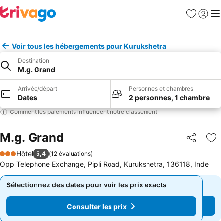
Favoris
Se con
Me
Voir tous les hébergements pour Kurukshetra
Destination
M.g. Grand
Arrivée/départ
Personnes et chambres
Dates
2 personnes, 1 chambre
Comment les paiements influencent notre classement
M.g. Grand
Partager
Aj
Hôtel
5,4
(
12 évaluations
)
3 Étoiles
Opp Telephone Exchange, Pipli Road, Kurukshetra, 136118, Inde
Sélectionnez des dates pour voir les prix exacts
Sélectionnez des dates pour voir les prix exacts
Consulter les prix
Consulter les prix