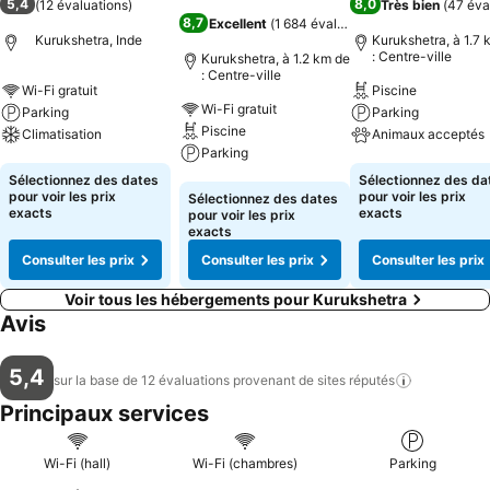
5,4
8,0
(
12 évaluations
)
Très bien
(
47 éva
8,7
Excellent
(
1 684 évaluations
)
Kurukshetra, Inde
Kurukshetra, à 1.7 
: Centre-ville
Kurukshetra, à 1.2 km de
: Centre-ville
Wi-Fi gratuit
Piscine
Wi-Fi gratuit
Parking
Parking
Piscine
Climatisation
Animaux acceptés
Parking
Consulter les prix
Consulter les pri
Sélectionnez des dates
Sélectionnez des da
Consulter les prix
pour voir les prix
pour voir les prix
Sélectionnez des dates
exacts
exacts
pour voir les prix
exacts
Consulter les prix
Consulter les prix
Consulter les prix
Voir tous les hébergements pour Kurukshetra
Avis
5,4
sur la base de 12 évaluations provenant de sites
réputés
Principaux services
Wi-Fi (hall)
Wi-Fi (chambres)
Parking