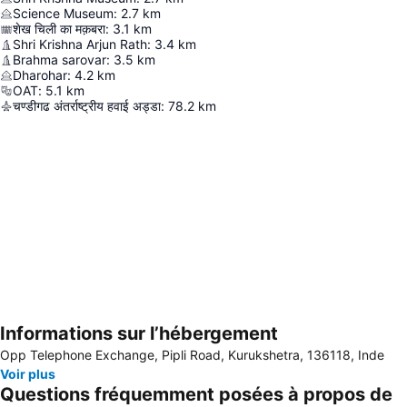
Science Museum
:
2.7
km
शेख चिली का मक़बरा
:
3.1
km
Shri Krishna Arjun Rath
:
3.4
km
Brahma sarovar
:
3.5
km
Dharohar
:
4.2
km
OAT
:
5.1
km
चण्डीगढ अंतर्राष्ट्रीय हवाई अड्डा
:
78.2
km
Informations sur l’hébergement
Agrandir la carte
Opp Telephone Exchange, Pipli Road, Kurukshetra, 136118, Inde
Voir plus
Questions fréquemment posées à propos de