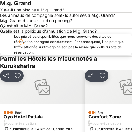
M.g. Grand
Y a-t-il une piscine à M.g. Grand?
Les animaux de compagnie sont-ils autorisés à M.g. Grand?
M.g. Grand dispose-t-il d'un parking?
Où est situé M.g. Grand?
Quelle est la politique d'annulation de M.g. Grand?
Les prix et les disponibilités que nous recevons des sites de
réservation changent constamment. Par conséquent, il se peut que
l’offre affichée sur trivago ne soit pas la même que celle du site de
réservation.
Parmi les Hôtels les mieux notés à
Kurukshetra
Partager
Ajouter à mes favoris
Partager
Ajouter à mes
Hôtel
Hôtel
3 Étoiles
2 Étoiles
Oyo Hotel Patiala
Comfort Zone
/
/
Aucune évaluation
Aucune évaluation
Kurukshetra, à 2.4 km de : Centre-ville
Kurukshetra, à 4.9 km d