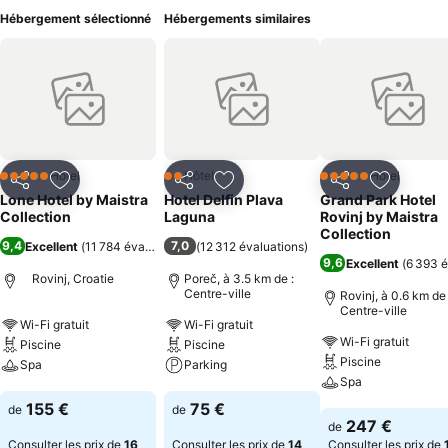
Hébergement sélectionné
Hébergements similaires
Hôtel
Hôtel
Hôtel
5 Étoiles
2 Étoiles
5 Étoiles
Partager
Ajouter à mes favoris
Partager
Ajouter à mes favoris
Partager
Ajouter à
Lone Hotel by Maistra
Hotel Delfin Plava
Grand Park Hotel
Collection
Laguna
Rovinj by Maistra
Collection
9,4
7,0
Excellent
(
11 784 évaluations
)
(
12 312 évaluations
)
9,6
Excellent
(
6 393 é
Rovinj, Croatie
Poreč, à 3.5 km de :
Centre-ville
Rovinj, à 0.6 km de 
Centre-ville
Wi-Fi gratuit
Wi-Fi gratuit
Wi-Fi gratuit
Piscine
Piscine
Piscine
Spa
Parking
Spa
Consulter les prix
Consulter les prix
155 €
75 €
de
de
Consulter les pri
247 €
de
Consulter les prix de
16
Consulter les prix de
14
Consulter les prix de