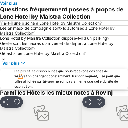
Voir plus
Delfin
FKK Ulika
Questions fréquemment posées à propos de
Casino de Portoroz
Port Méridional d'Andana
Lone Hotel by Maistra Collection
Canal de Lème
Maslinica
Y a-t-il une piscine à Lone Hotel by Maistra Collection?
Les animaux de compagnie sont-ils autorisés à Lone Hotel by
Laguna Stella Maris
Obala
Maistra Collection?
Lone Hotel by Maistra Collection dispose-t-il d'un parking?
St. Bernardin
Quelle sont les heures d'arrivée et de départ à Lone Hotel by
Maistra Collection?
Où est situé Lone Hotel by Maistra Collection?
Voir plus
Les prix et les disponibilités que nous recevons des sites de
réservation changent constamment. Par conséquent, il se peut que
l’offre affichée sur trivago ne soit pas la même que celle du site de
réservation.
Parmi les Hôtels les mieux notés à Rovinj
Partager
Ajouter à mes favoris
Partager
Ajouter à mes