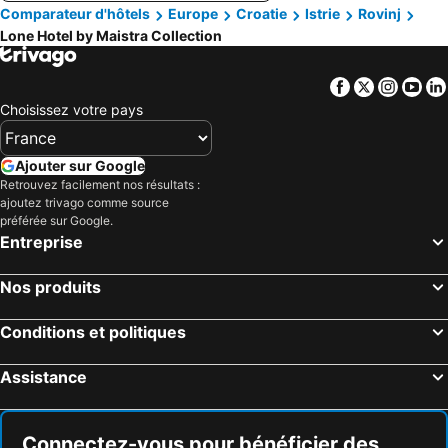
Comparateur d'hôtels
Europe
Croatie
Istrie
Rovinj
Lone Hotel by Maistra Collection
Facebook
Twitter
Insta
Yo
Choisissez votre pays
Ajouter sur Google
Retrouvez facilement nos résultats :
ajoutez trivago comme source
préférée sur Google.
Entreprise
Nos produits
Conditions et politiques
Assistance
Connectez-vous pour bénéficier des