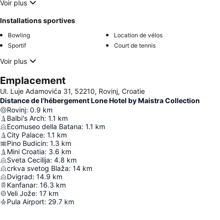
Voir plus
Installations sportives
Bowling
Location de vélos
Sportif
Court de tennis
Voir plus
Emplacement
Ul. Luje Adamovića 31, 52210, Rovinj, Croatie
Distance de l’hébergement Lone Hotel by Maistra Collection
Rovinj
:
0.9
km
Balbi's Arch
:
1.1
km
Ecomuseo della Batana
:
1.1
km
City Palace
:
1.1
km
Pino Budicin
:
1.3
km
Mini Croatia
:
3.6
km
Sveta Cecilija
:
4.8
km
crkva svetog Blaža
:
14
km
Dvigrad
:
14.9
km
Kanfanar
:
16.3
km
Veli Jože
:
17
km
Pula Airport
:
29.7
km