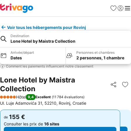
Favoris
Se con
Me
Voir tous les hébergements pour Rovinj
Destination
Lone Hotel by Maistra Collection
Arrivée/départ
Personnes et chambres
Dates
2 personnes, 1 chambre
Comment les paiements influencent notre classement
Lone Hotel by Maistra
Collection
Partager
Aj
Hôtel
9,4
Excellent
(
11 784 évaluations
)
5 Étoiles
Ul. Luje Adamovića 31, 52210, Rovinj, Croatie
155 €
155 €
de
de
Consulter les prix de
16 sites
Consulter les prix de
16 sites