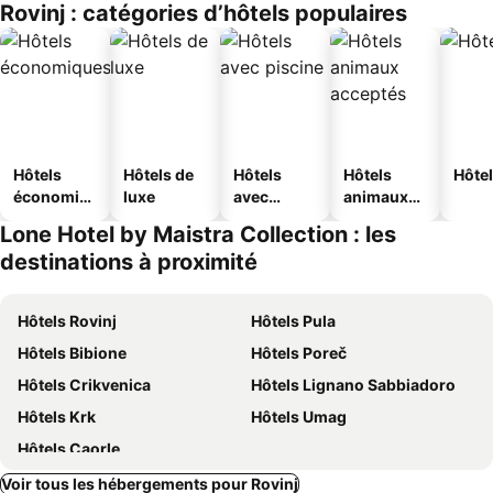
Rovinj : catégories d’hôtels populaires
s
Hôtels
Hôtels de
Hôtels
Hôtels
Hôtel
économiq
luxe
avec
animaux
ues
piscine
acceptés
Lone Hotel by Maistra Collection : les
destinations à proximité
Hôtels Rovinj
Hôtels Pula
Hôtels Bibione
Hôtels Poreč
Hôtels Crikvenica
Hôtels Lignano Sabbiadoro
Hôtels Krk
Hôtels Umag
Hôtels Caorle
Voir tous les hébergements pour Rovinj