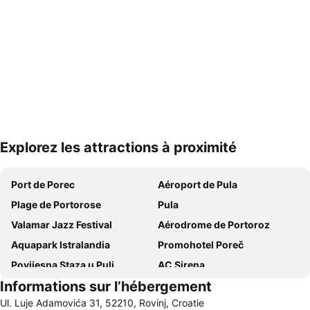
Explorez les attractions à proximité
Agrandir la carte
Port de Porec
Aéroport de Pula
Plage de Portorose
Pula
Valamar Jazz Festival
Aérodrome de Portoroz
Aquapark Istralandia
Promohotel Poreč
Povijesna Staza u Puli
AC Sirena
Informations sur l’hébergement
Metropol Portorož
Zlatni Rt
Ul. Luje Adamovića 31, 52210, Rovinj, Croatie
Stare Miasto
Istra Funtana