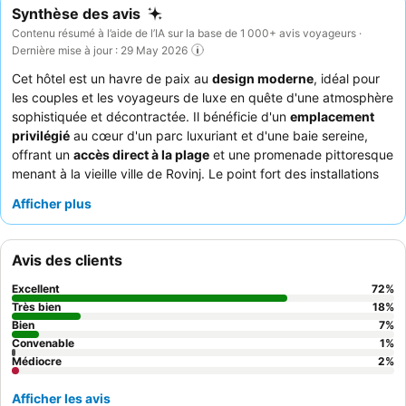
Synthèse des avis
Contenu résumé à l’aide de l’IA sur la base de 1 000+ avis voyageurs ·
Dernière mise à jour : 29 May 2026
Cet hôtel est un havre de paix au
design moderne
, idéal pour
les couples et les voyageurs de luxe en quête d'une atmosphère
sophistiquée et décontractée. Il bénéficie d'un
emplacement
privilégié
au cœur d'un parc luxuriant et d'une baie sereine,
offrant un
accès direct à la plage
et une promenade pittoresque
menant à la vieille ville de Rovinj. Le point fort des installations
est le vaste
espace bien-être et spa
, comprenant des piscines
Afficher plus
intérieures et extérieures, des saunas et des espaces de
relaxation. Les clients louent constamment le
service
attentionné et professionnel
de tout le personnel, et le
buffet
Avis des clients
du petit-déjeuner
est réputé pour son choix vaste et varié. Pour
une expérience améliorée, pensez à dîner au
Tekka
, le
Excellent
72
%
restaurant japonais très bien noté de l'hôtel.
Très bien
18
%
Bien
7
%
Convenable
1
%
Médiocre
2
%
Afficher les avis