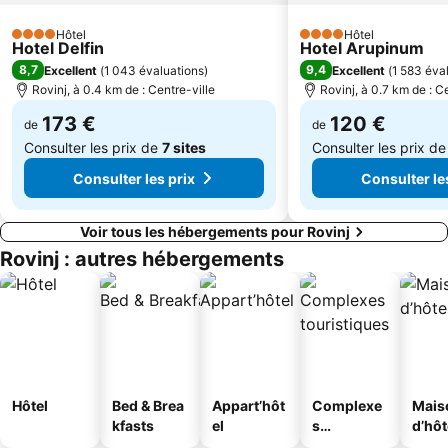
Hôtel
Hôtel
4 Étoiles
4 Étoiles
Hotel Delfin
Hotel Arupinum
8,7
9,4
Excellent
(
1 043 évaluations
)
Excellent
(
1 583 éva
Rovinj, à 0.4 km de : Centre-ville
Rovinj, à 0.7 km de : C
173 €
120 €
de
de
Consulter les prix de
7 sites
Consulter les prix d
Consulter les prix
Consulter le
Voir tous les hébergements pour Rovinj
Rovinj : autres hébergements
Hôtel
Bed & Brea
Appart’hôt
Complexe
Mais
kfasts
el
s
d’hô
touristique