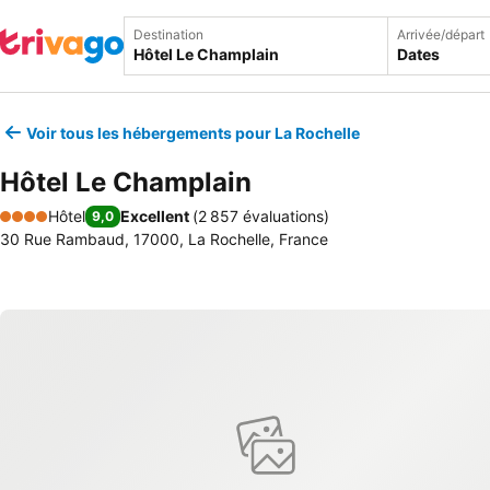
Destination
Arrivée/départ
Dates
Voir tous les hébergements pour La Rochelle
Hôtel Le Champlain
Hôtel
Excellent
(
2 857 évaluations
)
9,0
4 Étoiles
30 Rue Rambaud, 17000, La Rochelle, France