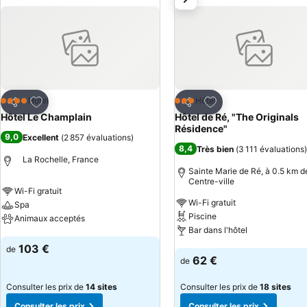
Ajouter à mes favoris
Ajouter à mes favor
Hôtel
Hôtel
4 Étoiles
3 Étoiles
Partager
Partager
Hôtel Le Champlain
Hôtel de Ré, "The Originals
Résidence"
9,0
Excellent
(
2 857 évaluations
)
8,4
Très bien
(
3 111 évaluations
)
La Rochelle, France
Sainte Marie de Ré, à 0.5 km de
Centre-ville
Wi-Fi gratuit
Wi-Fi gratuit
Spa
Piscine
Animaux acceptés
Bar dans l'hôtel
Consulter les prix
103 €
de
Consulter les prix
62 €
de
Consulter les prix de
14 sites
Consulter les prix de
18 sites
Consulter les prix
Consulter les prix