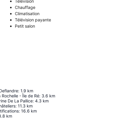
Télévision
Chauffage
Climatisation
Télévision payante
Petit salon
Deflandre
:
1.9
km
 Rochelle - Île de Ré
:
3.6
km
ine De La Pallice
:
4.3
km
âteliers
:
11.3
km
tifications
:
16.6
km
8.8
km