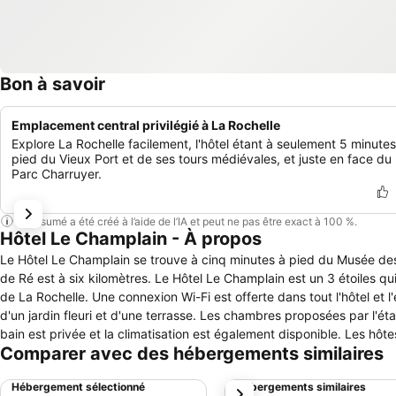
Bon à savoir
Emplacement central privilégié à La Rochelle
Explore La Rochelle facilement, l'hôtel étant à seulement 5 minutes
pied du Vieux Port et de ses tours médiévales, et juste en face du
Parc Charruyer.
Ce résumé a été créé à l’aide de l’IA et peut ne pas être exact à 100 %.
Hôtel Le Champlain - À propos
Le Hôtel Le Champlain se trouve à cinq minutes à pied du Musée des B
de Ré est à six kilomètres. Le Hôtel Le Champlain est un 3 étoiles qu
de La Rochelle. Une connexion Wi-Fi est offerte dans tout l'hôtel et
d'un jardin fleuri et d'une terrasse. Les chambres proposées par l'éta
bain est privée et la climatisation est également disponible. Les hôt
Comparer avec des hébergements similaires
ils auront le choix entre les restaurants situés à proximité comme Le
supplément.
Hébergement sélectionné
Hébergements similaires
suivant