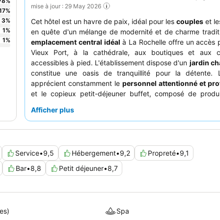
78
%
mise à jour : 29 May 2026
17
%
3
%
Cet hôtel est un havre de paix, idéal pour les
couples
et l
1
%
en quête d'un mélange de modernité et de charme tradit
1
%
emplacement central idéal
à La Rochelle offre un accès 
Vieux Port, à la cathédrale, aux boutiques et aux c
accessibles à pied. L'établissement dispose d'un
jardin c
constitue une oasis de tranquillité pour la détente. L
apprécient constamment le
personnel attentionné et pro
et le copieux petit-déjeuner buffet, composé de produi
locaux. Pour un séjour plus calme, pensez à demander u
Afficher plus
donnant sur le jardin.
Service
•
9,5
Hébergement
•
9,2
Propreté
•
9,1
Bar
•
8,8
Petit déjeuner
•
8,7
es)
Spa