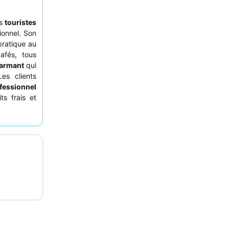
es
touristes
ionnel. Son
pratique au
afés, tous
harmant
qui
es clients
fessionnel
ts frais et
ne chambre