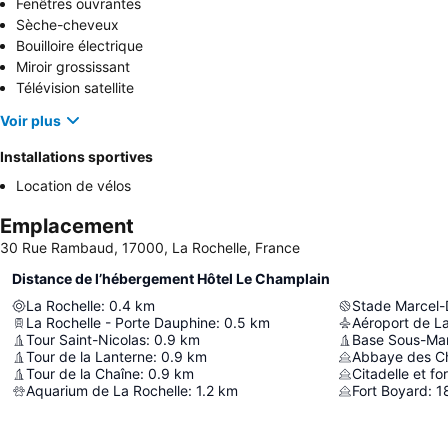
Fenêtres ouvrantes
Sèche-cheveux
Bouilloire électrique
Miroir grossissant
Télévision satellite
Voir plus
Installations sportives
Location de vélos
Emplacement
30 Rue Rambaud, 17000, La Rochelle, France
Distance de l’hébergement Hôtel Le Champlain
La Rochelle
:
0.4
km
Stade Marcel-
La Rochelle - Porte Dauphine
:
0.5
km
Aéroport de La
Tour Saint-Nicolas
:
0.9
km
Base Sous-Mar
Tour de la Lanterne
:
0.9
km
Abbaye des Ch
Tour de la Chaîne
:
0.9
km
Citadelle et for
Aquarium de La Rochelle
:
1.2
km
Fort Boyard
:
1