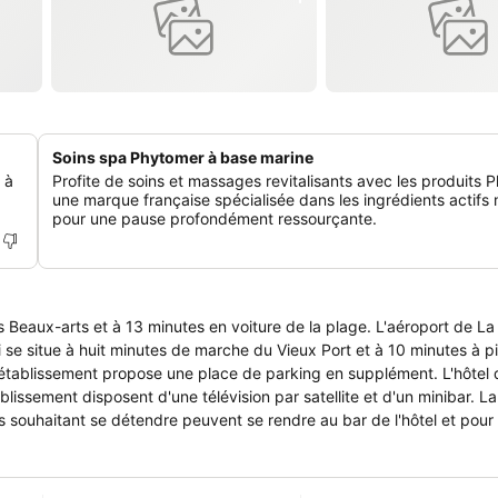
Soins spa Phytomer à base marine
 à
Profite de soins et massages revitalisants avec les produits 
une marque française spécialisée dans les ingrédients actifs 
pour une pause profondément ressourçante.
eaux-arts et à 13 minutes en voiture de la plage. L'aéroport de La R
i se situe à huit minutes de marche du Vieux Port et à 10 minutes à p
 l'établissement propose une place de parking en supplément. L'hôtel 
blissement disposent d'une télévision par satellite et d'un minibar. La
es souhaitant se détendre peuvent se rendre au bar de l'hôtel et pour 
s Flots à un kilomètre de marche. Un petit-déjeuner buffet est servi e