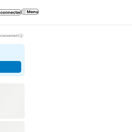
Menu
 connecter
 classement