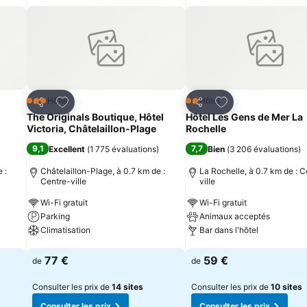
is
Ajouter à mes favoris
Ajouter à mes fav
Hôtel
Hôtel
3 Étoiles
2 Étoiles
Partager
Partager
The Originals Boutique, Hôtel
Hôtel Les Gens de Mer La
Victoria, Châtelaillon-Plage
Rochelle
9,1
7,7
Excellent
(
1 775 évaluations
)
Bien
(
3 206 évaluations
)
 :
Châtelaillon-Plage, à 0.7 km de :
La Rochelle, à 0.7 km de : C
Centre-ville
ville
Wi-Fi gratuit
Wi-Fi gratuit
Parking
Animaux acceptés
Climatisation
Bar dans l'hôtel
Consulter les prix
Consulter les prix
77 €
59 €
de
de
Consulter les prix de
14 sites
Consulter les prix de
10 sites
Consulter les prix
Consulter les prix