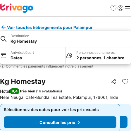
Favoris
Se con
Me
Voir tous les hébergements pour Palampur
Destination
Kg Homestay
Arrivée/départ
Personnes et chambres
Dates
2 personnes, 1 chambre
Comment les paiements influencent notre classement
Kg Homestay
Partager
Aj
Hôtel
8,4
Très bien
(
16 évaluations
)
Near Neugal Cafe-Bundla Tea Estate, Palampur, 176061, Inde
Sélectionnez des dates pour voir les prix exacts
Sélectionnez des dates pour voir les prix exacts
Consulter les prix
Consulter les prix