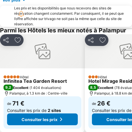
Les prix et les disponibilités que nous recevons des sites de
réservation changent constamment. Par conséquent, il se peut que
l’offre affichée sur trivago ne soit pas la même que celle du site de
réservation.
Parmi les Hôtels les mieux notés à Palampur
Partager
Ajouter à mes favoris
Partager
Ajouter à mes
Hôtel
Hôtel
5 Étoiles
3 Étoiles
Infinitea Tea Garden Resort
Hotel Mirage Resi
9,2
8,5
Excellent
(
1 404 évaluations
)
Excellent
(
78 évalua
Palampur, à 1.3 km de : Centre-ville
Palampur, à 18.8 km de 
71 €
26 €
de
de
Consulter les prix de
2 sites
Consulter les prix d
Consulter les prix
Consulter le