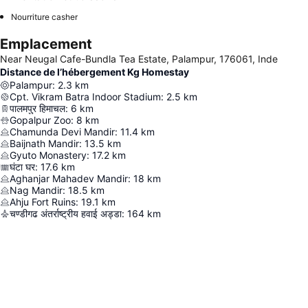
Nourriture casher
Emplacement
Near Neugal Cafe-Bundla Tea Estate, Palampur, 176061, Inde
Distance de l’hébergement Kg Homestay
Palampur
:
2.3
km
Cpt. Vikram Batra Indoor Stadium
:
2.5
km
पालमपुर हिमाचल
:
6
km
Gopalpur Zoo
:
8
km
Chamunda Devi Mandir
:
11.4
km
Baijnath Mandir
:
13.5
km
Gyuto Monastery
:
17.2
km
घंटा घर
:
17.6
km
Aghanjar Mahadev Mandir
:
18
km
Nag Mandir
:
18.5
km
Ahju Fort Ruins
:
19.1
km
चण्डीगढ अंतर्राष्ट्रीय हवाई अड्डा
:
164
km