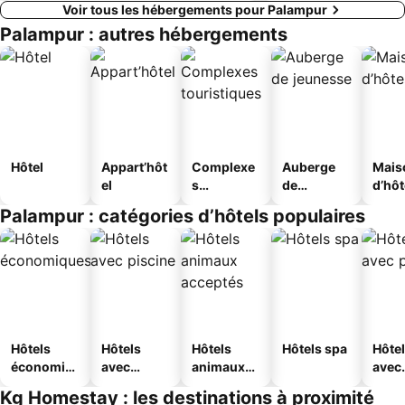
Voir tous les hébergements pour Palampur
Palampur : autres hébergements
Hôtel
Appart’hôt
Complexe
Auberge
Mais
el
s
de
d’hô
touristique
jeunesse
Palampur : catégories d’hôtels populaires
s
Hôtels
Hôtels
Hôtels
Hôtels spa
Hôte
économiq
avec
animaux
avec
ues
piscine
acceptés
park
Kg Homestay : les destinations à proximité