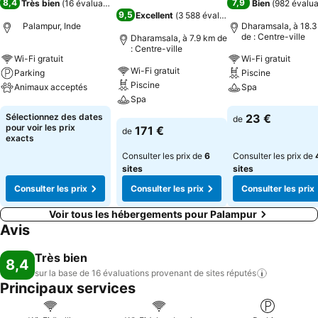
8,4
7,9
Très bien
(
16 évaluations
)
Bien
(
982 évalua
9,5
Excellent
(
3 588 évaluations
)
Palampur, Inde
Dharamsala, à 18.
de : Centre-ville
Dharamsala, à 7.9 km de
: Centre-ville
Wi-Fi gratuit
Wi-Fi gratuit
Wi-Fi gratuit
Parking
Piscine
Piscine
Animaux acceptés
Spa
Spa
Consulter les prix
Consulter les pri
Sélectionnez des dates
23 €
de
Consulter les prix
pour voir les prix
171 €
de
exacts
Consulter les prix de
6
Consulter les prix de
sites
sites
Consulter les prix
Consulter les prix
Consulter les prix
Voir tous les hébergements pour Palampur
Avis
Très bien
8,4
sur la base de 16 évaluations provenant de sites
réputés
Principaux services