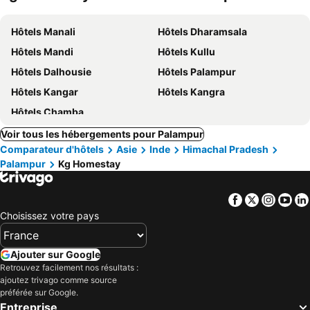
Hôtels Manali
Hôtels Dharamsala
Hôtels Mandi
Hôtels Kullu
Hôtels Dalhousie
Hôtels Palampur
Hôtels Kangar
Hôtels Kangra
Hôtels Chamba
Voir tous les hébergements pour Palampur
Comparateur d'hôtels
Asie
Inde
Himachal Pradesh
Palampur
Kg Homestay
Facebook
Twitter
Insta
Yo
Choisissez votre pays
Ajouter sur Google
Retrouvez facilement nos résultats :
ajoutez trivago comme source
préférée sur Google.
Entreprise