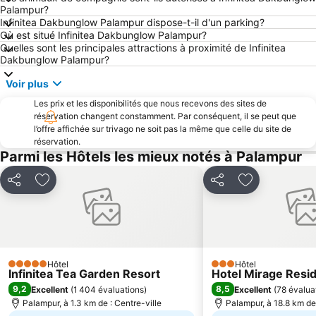
Palampur?
Infinitea Dakbunglow Palampur dispose-t-il d'un parking?
Où est situé Infinitea Dakbunglow Palampur?
Quelles sont les principales attractions à proximité de Infinitea
Dakbunglow Palampur?
Voir plus
Les prix et les disponibilités que nous recevons des sites de
réservation changent constamment. Par conséquent, il se peut que
l’offre affichée sur trivago ne soit pas la même que celle du site de
réservation.
Parmi les Hôtels les mieux notés à Palampur
Partager
Ajouter à mes favoris
Partager
Ajouter à mes
Hôtel
Hôtel
5 Étoiles
3 Étoiles
Infinitea Tea Garden Resort
Hotel Mirage Resi
9,2
8,5
Excellent
(
1 404 évaluations
)
Excellent
(
78 évalua
Palampur, à 1.3 km de : Centre-ville
Palampur, à 18.8 km de 