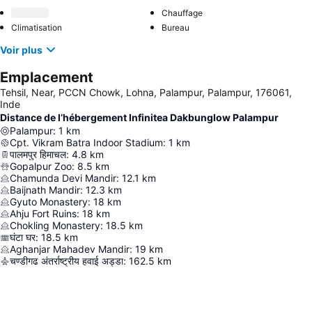
Chauffage
Climatisation
Bureau
Voir plus
Emplacement
Tehsil, Near, PCCN Chowk, Lohna, Palampur, Palampur, 176061,
Inde
Distance de l’hébergement Infinitea Dakbunglow Palampur
Palampur
:
1
km
Cpt. Vikram Batra Indoor Stadium
:
1
km
पालमपुर हिमाचल
:
4.8
km
Gopalpur Zoo
:
8.5
km
Chamunda Devi Mandir
:
12.1
km
Baijnath Mandir
:
12.3
km
Gyuto Monastery
:
18
km
Ahju Fort Ruins
:
18
km
Chokling Monastery
:
18.5
km
घंटा घर
:
18.5
km
Aghanjar Mahadev Mandir
:
19
km
चण्डीगढ अंतर्राष्ट्रीय हवाई अड्डा
:
162.5
km