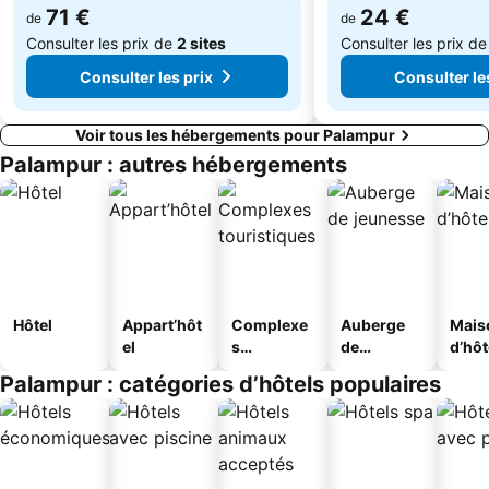
71 €
24 €
de
de
Consulter les prix de
2 sites
Consulter les prix d
Consulter les prix
Consulter le
Voir tous les hébergements pour Palampur
Palampur : autres hébergements
Hôtel
Appart’hôt
Complexe
Auberge
Mais
el
s
de
d’hô
touristique
jeunesse
Palampur : catégories d’hôtels populaires
s