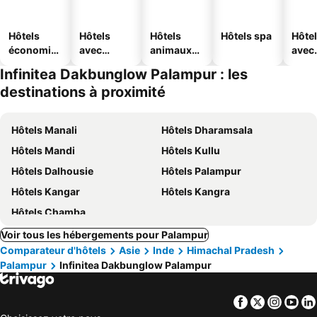
Hôtels
Hôtels
Hôtels
Hôtels spa
Hôte
économiq
avec
animaux
avec
ues
piscine
acceptés
park
Infinitea Dakbunglow Palampur : les
destinations à proximité
Hôtels Manali
Hôtels Dharamsala
Hôtels Mandi
Hôtels Kullu
Hôtels Dalhousie
Hôtels Palampur
Hôtels Kangar
Hôtels Kangra
Hôtels Chamba
Voir tous les hébergements pour Palampur
Comparateur d'hôtels
Asie
Inde
Himachal Pradesh
Palampur
Infinitea Dakbunglow Palampur
Facebook
Twitter
Insta
Yo