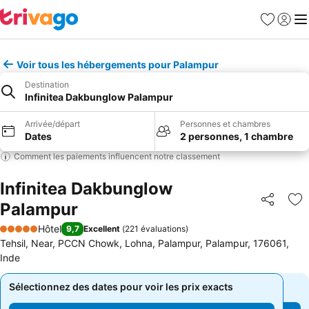
Favoris
Se con
Me
Voir tous les hébergements pour Palampur
Destination
Infinitea Dakbunglow Palampur
Arrivée/départ
Personnes et chambres
Dates
2 personnes, 1 chambre
Comment les paiements influencent notre classement
Infinitea Dakbunglow
Palampur
Partager
Aj
Hôtel
9,7
Excellent
(
221 évaluations
)
5 Étoiles
Tehsil, Near, PCCN Chowk, Lohna, Palampur, Palampur, 176061,
Inde
Sélectionnez des dates pour voir les prix exacts
Sélectionnez des dates pour voir les prix exacts