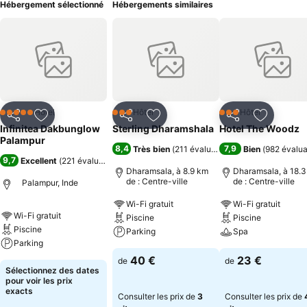
Hébergement sélectionné
Hébergements similaires
Hôtel
Hôtel
Hôtel
5 Étoiles
3 Étoiles
3 Étoiles
Partager
Ajouter à mes favoris
Partager
Ajouter à mes favoris
Partager
Ajouter à
Infinitea Dakbunglow
Sterling Dharamshala
Hotel The Woodz
Palampur
8,4
7,9
Très bien
(
211 évaluations
)
Bien
(
982 évalua
9,7
Excellent
(
221 évaluations
)
Dharamsala, à 8.9 km
Dharamsala, à 18.
de : Centre-ville
de : Centre-ville
Palampur, Inde
Wi-Fi gratuit
Wi-Fi gratuit
Wi-Fi gratuit
Piscine
Piscine
Piscine
Parking
Spa
Parking
40 €
23 €
de
de
Sélectionnez des dates
pour voir les prix
exacts
Consulter les prix de
3
Consulter les prix de