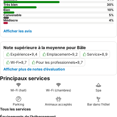
calme, les clients devraient demander une chambre donnant sur
Très bien
30
%
le jardin.
Bien
10
%
Convenable
5
%
Médiocre
4
%
Afficher les avis
Note supérieure à la moyenne pour Bâle
Expérience
•
9,4
Emplacement
•
9,2
Service
•
8,9
Wi-Fi
•
8,7
Pour les professionnels
•
8,7
Afficher plus de notes d’évaluation
Principaux services
Wi-Fi (hall)
Wi-Fi (chambres)
Spa
Parking
Animaux acceptés
Bar dans l'hôtel
Tous les services
Équipements de l’hébergement