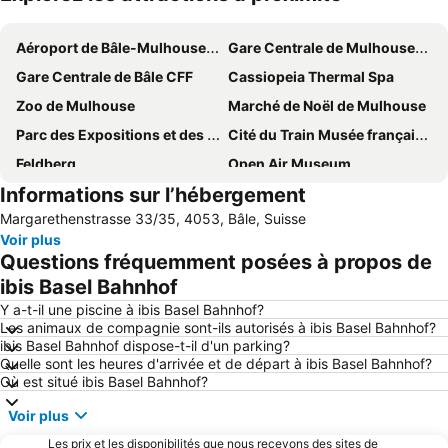
Agrandir la carte
Aéroport de Bâle-Mulhouse-Fribourg
Gare Centrale de Mulhouse-Ville
Gare Centrale de Bâle CFF
Cassiopeia Thermal Spa
Zoo de Mulhouse
Marché de Noël de Mulhouse
Parc des Expositions et des Congrès
Cité du Train Musée français du Chemin de fer
Feldberg
Open Air Museum
Informations sur l’hébergement
Steinwasen-Park
Le carnaval de Bâle
Margarethenstrasse 33/35, 4053, Bâle, Suisse
Baseler Weihnachtsmarkt
Zoo de Bâle
Voir plus
La Tour de l'Europe
Grand Casino de Bâle
Questions fréquemment posées à propos de
Basel Old Town
Hôtel de Ville de Bâle
ibis Basel Bahnhof
Parc Sankt Jakob
Fondation Beyeler
Y a-t-il une piscine à ibis Basel Bahnhof?
Les animaux de compagnie sont-ils autorisés à ibis Basel Bahnhof?
Stadt-Casino Basel
Old Town Great Basel
ibis Basel Bahnhof dispose-t-il d'un parking?
Quelle sont les heures d'arrivée et de départ à ibis Basel Bahnhof?
aquabasilea
Belchen-Seilbahn
Où est situé ibis Basel Bahnhof?
Nature
Parc aquatique Laguna
Voir plus
Cathédrale de Bâle
Palais des Congrès de Bâle
Les prix et les disponibilités que nous recevons des sites de