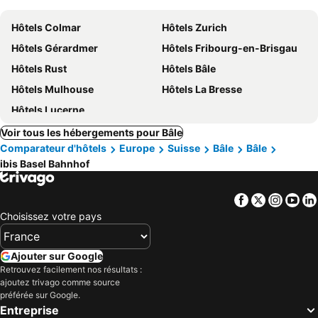
Hôtels Colmar
Hôtels Zurich
Hôtels Gérardmer
Hôtels Fribourg-en-Brisgau
Hôtels Rust
Hôtels Bâle
Hôtels Mulhouse
Hôtels La Bresse
Hôtels Lucerne
Voir tous les hébergements pour Bâle
Comparateur d'hôtels
Europe
Suisse
Bâle
Bâle
ibis Basel Bahnhof
Facebook
Twitter
Insta
Yo
Choisissez votre pays
Ajouter sur Google
Retrouvez facilement nos résultats :
ajoutez trivago comme source
préférée sur Google.
Entreprise