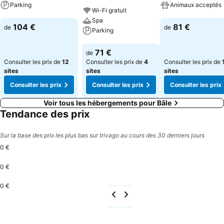
Parking
Animaux acceptés
Wi-Fi gratuit
Spa
Consulter les prix
Consulter les pri
104 €
81 €
de
de
Parking
Consulter les prix
71 €
de
Consulter les prix de
12
Consulter les prix de
4
Consulter les prix de
sites
sites
sites
Consulter les prix
Consulter les prix
Consulter les prix
Voir tous les hébergements pour Bâle
Tendance des prix
Sur la base des prix les plus bas sur trivago au cours des 30 derniers jours
0 €
0 €
0 €