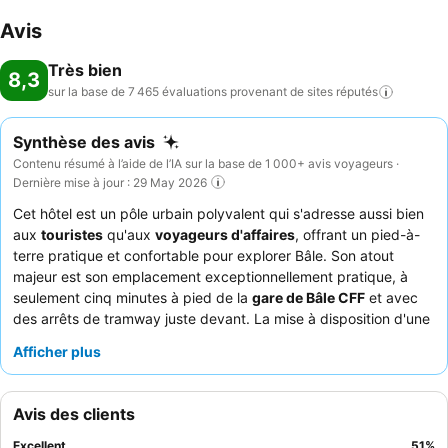
Avis
Très bien
8,3
sur la base de 7 465 évaluations provenant de sites
réputés
Synthèse des avis
Contenu résumé à l’aide de l’IA sur la base de 1 000+ avis voyageurs ·
Dernière mise à jour : 29 May 2026
Cet hôtel est un pôle urbain polyvalent qui s'adresse aussi bien
aux
touristes
qu'aux
voyageurs d'affaires
, offrant un pied-à-
terre pratique et confortable pour explorer Bâle. Son atout
majeur est son emplacement exceptionnellement pratique, à
seulement cinq minutes à pied de la
gare de Bâle CFF
et avec
des arrêts de tramway juste devant. La mise à disposition d'une
Basel Card
pour les transports en commun gratuits pendant
Afficher plus
tout le séjour est un avantage clé qui améliore considérablement
l'expérience client. Les clients louent constamment l'
équipe de
la réception
pour son attitude accueillante et son efficacité, et
Avis des clients
le
petit-déjeuner
riche et varié reçoit des éloges pour avoir
permis de bien commencer la journée. Pour un séjour plus
Excellent
51
%