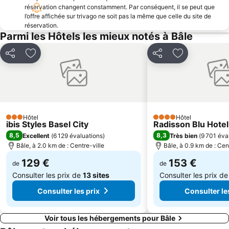
Parc des Eaux Vives
Flughafen Grenchen
réservation changent constamment. Par conséquent, il se peut que
l’offre affichée sur trivago ne soit pas la même que celle du site de
Gundeldingen
Musée d'Art de Bâle
réservation.
Gare de Badischer
Old town of Aarau
Parmi les Hôtels les mieux notés à Bâle
Arboretum de Fribourg-Günterstal
Schauisland
Partager
Ajouter à mes favoris
Partager
Ajouter à mes
Feldsee
Basel Suburbs
Basel Tatoo
St Johann
Kleinhüningen
Port de Bâle
Zum wilden Mann
Le Musée de l'Impression sur Etoffes
Hôtel
Hôtel
3 Étoiles
4 Étoiles
ibis Styles Basel City
Radisson Blu Hotel
8,5
8,3
Excellent
(
6 129 évaluations
)
Très bien
(
9 701 éva
Bâle, à 2.0 km de : Centre-ville
Bâle, à 0.9 km de : Cen
129 €
153 €
de
de
Consulter les prix de
13 sites
Consulter les prix d
Consulter les prix
Consulter le
Voir tous les hébergements pour Bâle