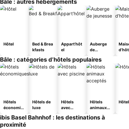
Bâle : autres hébergements
Hôtel
Bed & Brea
Appart’hôt
Auberge
Mais
kfasts
el
de
d’hô
jeunesse
Bâle : catégories d’hôtels populaires
Hôtels
Hôtels de
Hôtels
Hôtels
Hôtel
économiq
luxe
avec
animaux
ues
piscine
acceptés
ibis Basel Bahnhof : les destinations à
proximité