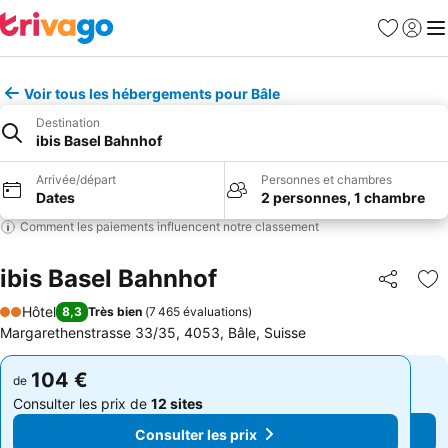
Favoris
Se con
Me
Voir tous les hébergements pour Bâle
Destination
ibis Basel Bahnhof
Arrivée/départ
Personnes et chambres
Dates
2 personnes, 1 chambre
Comment les paiements influencent notre classement
ibis Basel Bahnhof
Partager
Aj
Hôtel
8,3
Très bien
(
7 465 évaluations
)
2 Étoiles
Margarethenstrasse 33/35, 4053, Bâle, Suisse
104 €
104 €
de
de
Consulter les prix de
12 sites
Consulter les prix de
12 sites
Consulter les prix
Consulter les prix