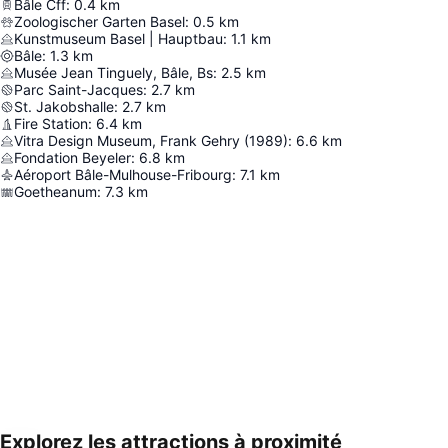
Bâle Cff
:
0.4
km
Zoologischer Garten Basel
:
0.5
km
Kunstmuseum Basel | Hauptbau
:
1.1
km
Bâle
:
1.3
km
Musée Jean Tinguely, Bâle, Bs
:
2.5
km
Parc Saint-Jacques
:
2.7
km
St. Jakobshalle
:
2.7
km
Fire Station
:
6.4
km
Vitra Design Museum, Frank Gehry (1989)
:
6.6
km
Fondation Beyeler
:
6.8
km
Aéroport Bâle-Mulhouse-Fribourg
:
7.1
km
Goetheanum
:
7.3
km
Explorez les attractions à proximité