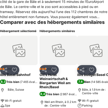
côté de la gare de Bâle et à seulement 15 minutes de l'EuroAirport
de Bâle. Le centre-ville et le zoo sont accessibles à pied ou en
tramway. Réservez dès aujourd'hui l'une des 112 chambres de notre
hôtel entièrement non-fumeurs. Vous pouvez également vous
Comparer avec des hébergements similaires
attendre à un accueil chaleureux, des infrastructures modernes, un
service de bar ouvert 24h/24, un parking et le WIFI.
Hébergement sélectionné
Hébergements similaires
Hôtel
Hôtel
Hôtel
2 Étoiles
3 Étoiles
1 Étoiles
Partager
Ajouter à mes favoris
Partager
Ajouter à mes favoris
Partager
Ajouter à
ibis Basel Bahnhof
Ott's Hotel
ibis budget Basel C
Weinwirtschaft &
8,3
7,6
Très bien
(
7 465 évaluations
)
Bien
(
14 585 éval
Biergarten Weil am
Rhein/Basel
Bâle, Suisse
Bâle, à 1.9 km de :
Centre-ville
8,4
Très bien
(
2 867 évaluations
)
Wi-Fi gratuit
Wi-Fi gratuit
Weil am Rhein, à 0.2 km
Spa
de : Centre-ville
Parking