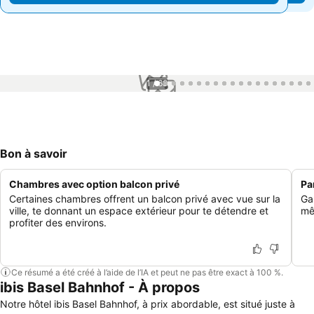
1 / 68
Bon à savoir
Chambres avec option balcon privé
Pa
Certaines chambres offrent un balcon privé avec vue sur la
Ga
ville, te donnant un espace extérieur pour te détendre et
mêm
profiter des environs.
Ce résumé a été créé à l’aide de l’IA et peut ne pas être exact à 100 %.
ibis Basel Bahnhof - À propos
Notre hôtel ibis Basel Bahnhof, à prix abordable, est situé juste à