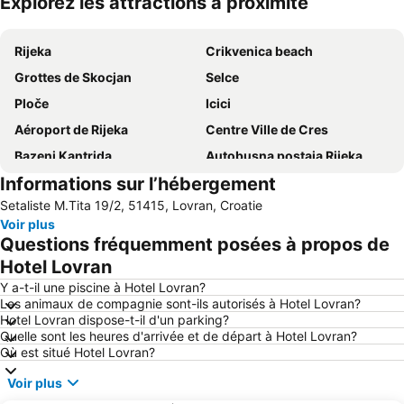
Explorez les attractions à proximité
Agrandir la carte
Rijeka
Crikvenica beach
Grottes de Skocjan
Selce
Ploče
Icici
Aéroport de Rijeka
Centre Ville de Cres
Bazeni Kantrida
Autobusna postaja Rijeka
Informations sur l’hébergement
Malinska
Camping Krk
Setaliste M.Tita 19/2, 51415, Lovran, Croatie
Promenade François Joseph et front de mer
Port de Volosko
Voir plus
Hrvatsko Narodno Kazalište Ivana pl Zajca
Maslinica
Questions fréquemment posées à propos de
Marina Punat
Hotel Lovran
Y a-t-il une piscine à Hotel Lovran?
Les animaux de compagnie sont-ils autorisés à Hotel Lovran?
Hotel Lovran dispose-t-il d'un parking?
Quelle sont les heures d'arrivée et de départ à Hotel Lovran?
Où est situé Hotel Lovran?
Voir plus