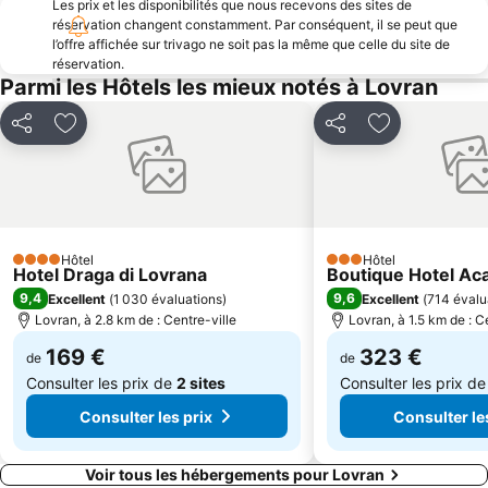
Les prix et les disponibilités que nous recevons des sites de
réservation changent constamment. Par conséquent, il se peut que
l’offre affichée sur trivago ne soit pas la même que celle du site de
réservation.
Parmi les Hôtels les mieux notés à Lovran
Partager
Ajouter à mes favoris
Partager
Ajouter à mes
Hôtel
Hôtel
4 Étoiles
3 Étoiles
Hotel Draga di Lovrana
Boutique Hotel Ac
9,4
9,6
Excellent
(
1 030 évaluations
)
Excellent
(
714 évalu
Lovran, à 2.8 km de : Centre-ville
Lovran, à 1.5 km de : C
169 €
323 €
de
de
Consulter les prix de
2 sites
Consulter les prix d
Consulter les prix
Consulter le
Voir tous les hébergements pour Lovran