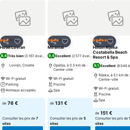
Hôtel
Hôtel
Hôtel
3 Étoiles
4 Étoiles
5 Étoiles
Partager
Ajouter à mes favoris
Partager
Ajouter à mes favoris
Partager
Ajouter à
Hotel Lovran
Miramar
Hilton Rijeka
Costabella Beach
8,4
9,4
Très bien
(
3 167 évaluations
)
Excellent
(
2 577 évaluations
)
Resort & Spa
Lovran, Croatie
Opatija, à 0.5 km de :
9,1
Excellent
(
8 046 é
Centre-ville
Rijeka, à 5.1 km de 
Wi-Fi gratuit
Wi-Fi gratuit
Centre-ville
Parking
Piscine
Wi-Fi gratuit
Animaux acceptés
Spa
Piscine
Spa
Consulter les prix
Consulter les prix
76 €
131 €
de
de
Consulter les pri
151 €
de
Consulter les prix de
7
Consulter les prix de
5
Consulter les prix de
sites
sites
sites