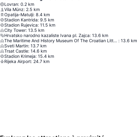
Lovran
:
0.2
km
Vila Münz
:
2.5
km
Opatija-Matulji
:
8.4
km
Stadion Kantrida
:
9.5
km
Stadion Rujevica
:
11.5
km
City Tower
:
13.5
km
Hrvatsko narodno kazaliste Ivana pl. Zajca
:
13.6
km
The Maritime And History Museum Of The Croatian Littoral
:
13.6
km
Sveti Martin
:
13.7
km
Trsat Castle
:
14.6
km
Stadion Krimeja
:
15.4
km
Rijeka Airport
:
24.7
km