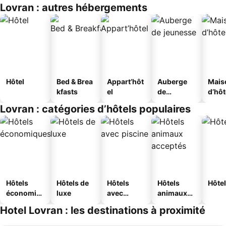
Lovran : autres hébergements
Hôtel
Bed & Brea
Appart’hôt
Auberge
Mais
kfasts
el
de
d’hô
jeunesse
Lovran : catégories d’hôtels populaires
Hôtels
Hôtels de
Hôtels
Hôtels
Hôtel
économiq
luxe
avec
animaux
ues
piscine
acceptés
Hotel Lovran : les destinations à proximité