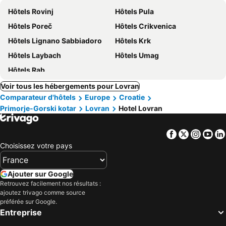
Hôtels Rovinj
Hôtels Pula
Hôtels Poreč
Hôtels Crikvenica
Hôtels Lignano Sabbiadoro
Hôtels Krk
Hôtels Laybach
Hôtels Umag
Hôtels Rab
Voir tous les hébergements pour Lovran
Comparateur d'hôtels
Europe
Croatie
Primorje-Gorski kotar
Lovran
Hotel Lovran
Facebook
Twitter
Insta
Yo
Choisissez votre pays
Ajouter sur Google
Retrouvez facilement nos résultats :
ajoutez trivago comme source
préférée sur Google.
Entreprise