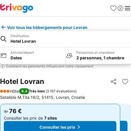
Favoris
Se con
Me
Voir tous les hébergements pour Lovran
Destination
Hotel Lovran
Arrivée/départ
Personnes et chambres
Dates
2 personnes, 1 chambre
Comment les paiements influencent notre classement
Hotel Lovran
Partager
Aj
Hôtel
8,4
Très bien
(
3 167 évaluations
)
3 Étoiles
Setaliste M.Tita 19/2, 51415, Lovran, Croatie
76 €
76 €
de
de
Consulter les prix de
7 sites
Consulter les prix de
7 sites
Consulter les prix
Consulter les prix