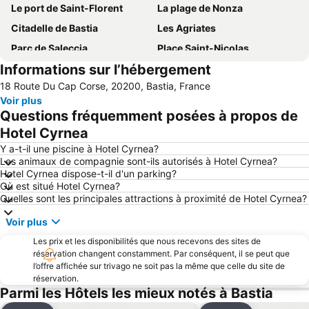
Le port de Saint-Florent
La plage de Nonza
Citadelle de Bastia
Les Agriates
Parc de Saleccia
Place Saint-Nicolas
Informations sur l’hébergement
San Michele de Murato
Le Delta de l'Ostriconi
18 Route Du Cap Corse, 20200, Bastia, France
Cala dello Zurletto
Festival du Cinéma Italien de Bastia
Voir plus
La Chapelle Sainte-Croix
Questions fréquemment posées à propos de
Hotel Cyrnea
Y a-t-il une piscine à Hotel Cyrnea?
Les animaux de compagnie sont-ils autorisés à Hotel Cyrnea?
Hotel Cyrnea dispose-t-il d'un parking?
Où est situé Hotel Cyrnea?
Quelles sont les principales attractions à proximité de Hotel Cyrnea?
Voir plus
Les prix et les disponibilités que nous recevons des sites de
réservation changent constamment. Par conséquent, il se peut que
l’offre affichée sur trivago ne soit pas la même que celle du site de
réservation.
Parmi les Hôtels les mieux notés à Bastia