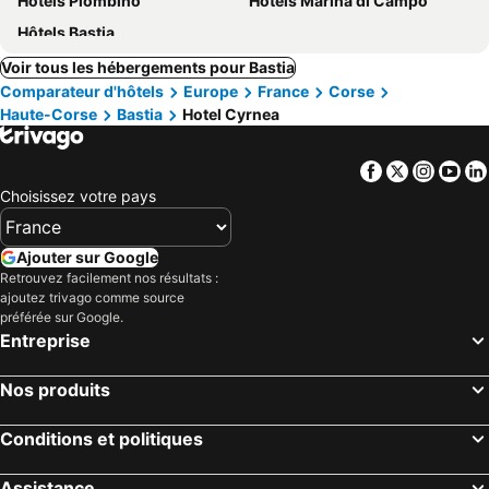
Hôtels Piombino
Hôtels Marina di Campo
Hôtels Bastia
Voir tous les hébergements pour Bastia
Comparateur d'hôtels
Europe
France
Corse
Haute-Corse
Bastia
Hotel Cyrnea
Facebook
Twitter
Insta
Yo
Choisissez votre pays
Ajouter sur Google
Retrouvez facilement nos résultats :
ajoutez trivago comme source
préférée sur Google.
Entreprise
Nos produits
Conditions et politiques
Assistance