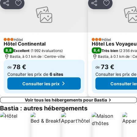
Partager
Ajouter à mes favoris
Partager
Ajouter à mes
Hôtel
Hôtel
3 Étoiles
3 Étoiles
Hôtel Continental
Hôtel Les Voyageu
8,8
8,4
Excellent
(
1 992 évaluations
)
Très bien
(
2 356 éva
Bastia, à 0.1 km de : Centre-ville
Bastia, à 0.1 km de : Ce
78 €
73 €
de
de
Consulter les prix de
6 sites
Consulter les prix d
Consulter les prix
Consulter le
Voir tous les hébergements pour Bastia
Bastia : autres hébergements