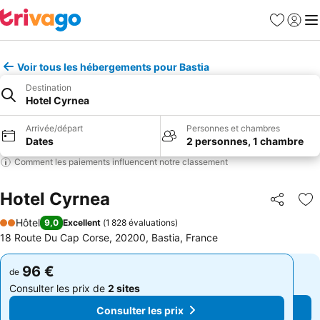
Favoris
Se con
Me
Voir tous les hébergements pour Bastia
Destination
Hotel Cyrnea
Arrivée/départ
Personnes et chambres
Dates
2 personnes, 1 chambre
Comment les paiements influencent notre classement
Hotel Cyrnea
Partager
Aj
Hôtel
9,0
Excellent
(
1 828 évaluations
)
2 Étoiles
18 Route Du Cap Corse, 20200, Bastia, France
96 €
96 €
de
de
Consulter les prix de
2 sites
Consulter les prix de
2 sites
Consulter les prix
Consulter les prix