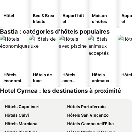
Hôtel
Bed & Brea
Appart’hôt
Maison
Appa
kfasts
el
d’hôtes
el
Bastia : catégories d’hôtels populaires
Hôtels
Hôtels de
Hôtels
Hôtels
Hôtel
économiq
luxe
avec
animaux
ues
piscine
acceptés
Hotel Cyrnea : les destinations à proximité
Hôtels Capoliveri
Hôtels Portoferraio
Hôtels Calvi
Hôtels San Vincenzo
Hôtels Marciana
Hôtels Campo nell'Elba