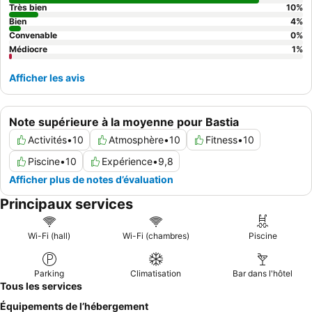
Très bien
10
%
Bien
4
%
Convenable
0
%
Médiocre
1
%
Afficher les avis
Note supérieure à la moyenne pour Bastia
Activités
•
10
Atmosphère
•
10
Fitness
•
10
Piscine
•
10
Expérience
•
9,8
Afficher plus de notes d’évaluation
Principaux services
Wi-Fi (hall)
Wi-Fi (chambres)
Piscine
Parking
Climatisation
Bar dans l'hôtel
Tous les services
Équipements de l’hébergement