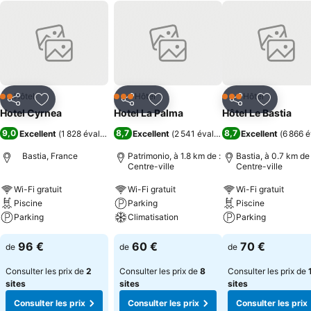
Hôtel
Hôtel
Hôtel
2 Étoiles
3 Étoiles
3 Étoiles
Partager
Ajouter à mes favoris
Partager
Ajouter à mes favoris
Partager
Ajouter à
Hotel Cyrnea
Hotel La Palma
Hôtel Le Bastia
9,0
8,7
8,7
Excellent
(
1 828 évaluations
)
Excellent
(
2 541 évaluations
Excellent
)
(
6 866 é
Bastia, France
Patrimonio, à 1.8 km de :
Bastia, à 0.7 km de 
Centre-ville
Centre-ville
Wi-Fi gratuit
Wi-Fi gratuit
Wi-Fi gratuit
Piscine
Parking
Piscine
Parking
Climatisation
Parking
96 €
60 €
70 €
de
de
de
Consulter les prix de
2
Consulter les prix de
8
Consulter les prix de
sites
sites
sites
Consulter les prix
Consulter les prix
Consulter les prix