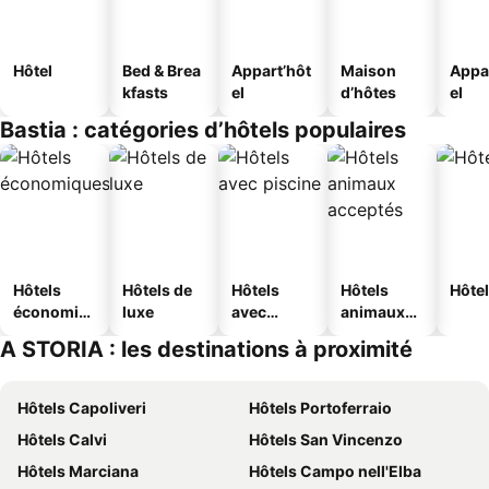
Hôtel
Bed & Brea
Appart’hôt
Maison
Appa
kfasts
el
d’hôtes
el
Bastia : catégories d’hôtels populaires
Hôtels
Hôtels de
Hôtels
Hôtels
Hôtel
économiq
luxe
avec
animaux
ues
piscine
acceptés
A STORIA : les destinations à proximité
Hôtels Capoliveri
Hôtels Portoferraio
Hôtels Calvi
Hôtels San Vincenzo
Hôtels Marciana
Hôtels Campo nell'Elba