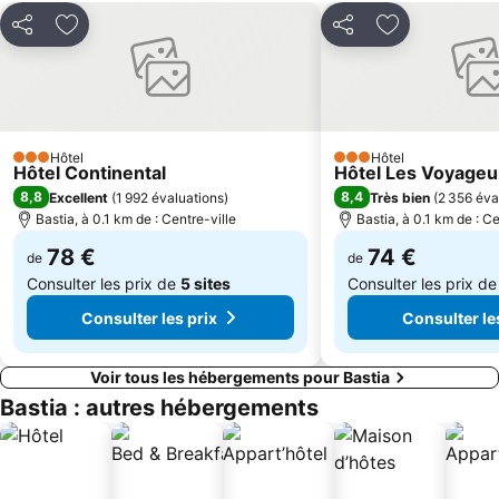
Partager
Ajouter à mes favoris
Partager
Ajouter à mes
Hôtel
Hôtel
3 Étoiles
3 Étoiles
Hôtel Continental
Hôtel Les Voyageu
8,8
8,4
Excellent
(
1 992 évaluations
)
Très bien
(
2 356 éva
Bastia, à 0.1 km de : Centre-ville
Bastia, à 0.1 km de : Ce
78 €
74 €
de
de
Consulter les prix de
5 sites
Consulter les prix d
Consulter les prix
Consulter le
Voir tous les hébergements pour Bastia
Bastia : autres hébergements