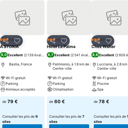
Hôtel
Hôtel
Hôtel
3 Étoiles
3 Étoiles
3 Étoiles
Partager
Ajouter à mes favoris
Partager
Ajouter à mes favoris
Partager
Ajouter à
A STORIA
Hotel La Palma
Chez Walter
9,0
8,7
8,6
Excellent
(
2 139 évaluations
)
Excellent
(
2 541 évaluations
Excellent
)
(
2 606 é
Bastia, France
Patrimonio, à 1.8 km de :
Lucciana, à 2.8 km 
Centre-ville
Centre-ville
Wi-Fi gratuit
Wi-Fi gratuit
Wi-Fi gratuit
Parking
Parking
Piscine
Animaux acceptés
Climatisation
Spa
79 €
60 €
78 €
de
de
de
Consulter les prix de
9
Consulter les prix de
7
Consulter les prix de
sites
sites
sites