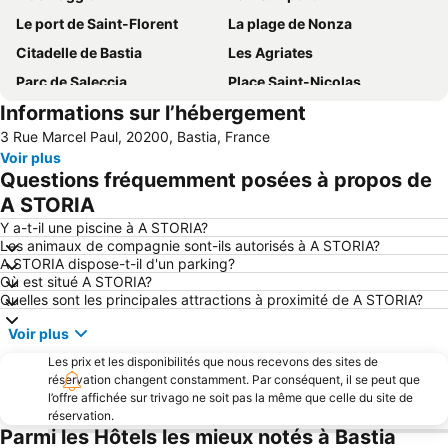
Le port de Saint-Florent
La plage de Nonza
Citadelle de Bastia
Les Agriates
Parc de Saleccia
Place Saint-Nicolas
Informations sur l’hébergement
San Michele de Murato
Le Delta de l'Ostriconi
3 Rue Marcel Paul, 20200, Bastia, France
Festival du Cinéma Italien de Bastia
La Chapelle Sainte-Croix
Voir plus
Questions fréquemment posées à propos de
A STORIA
Y a-t-il une piscine à A STORIA?
Les animaux de compagnie sont-ils autorisés à A STORIA?
A STORIA dispose-t-il d'un parking?
Où est situé A STORIA?
Quelles sont les principales attractions à proximité de A STORIA?
Voir plus
Les prix et les disponibilités que nous recevons des sites de
réservation changent constamment. Par conséquent, il se peut que
l’offre affichée sur trivago ne soit pas la même que celle du site de
réservation.
Parmi les Hôtels les mieux notés à Bastia