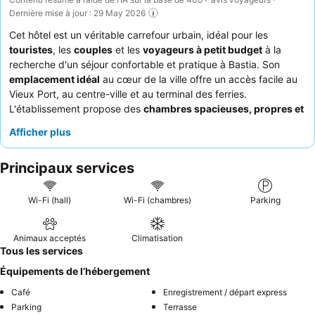
Dernière mise à jour : 29 May 2026
Cet hôtel est un véritable carrefour urbain, idéal pour les
touristes
, les
couples
et les
voyageurs à petit budget
à la
recherche d'un séjour confortable et pratique à Bastia. Son
emplacement idéal
au cœur de la ville offre un accès facile au
Vieux Port, au centre-ville et au terminal des ferries.
L'établissement propose des
chambres spacieuses, propres et
modernes
avec une literie exceptionnellement confortable,
Afficher plus
garantissant un séjour relaxant après une journée de
découverte. Les clients louent constamment le
personnel
Principaux services
chaleureux et serviable
, y compris le propriétaire, et apprécient
un bon petit-déjeuner copieux souvent servi sur une agréable
terrasse. Pour une expérience plus calme, les clients devraient
Wi-Fi (hall)
Wi-Fi (chambres)
Parking
demander une chambre donnant sur le jardin.
Animaux acceptés
Climatisation
Tous les services
Équipements de l’hébergement
Café
Enregistrement / départ express
Parking
Terrasse