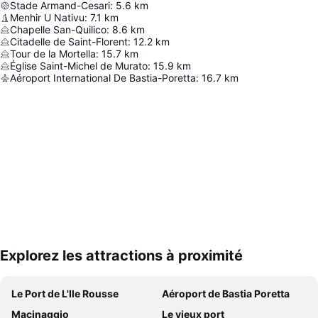
Stade Armand-Cesari
:
5.6
km
Menhir U Nativu
:
7.1
km
Chapelle San-Quilico
:
8.6
km
Citadelle de Saint-Florent
:
12.2
km
Tour de la Mortella
:
15.7
km
Église Saint-Michel de Murato
:
15.9
km
Aéroport International De Bastia-Poretta
:
16.7
km
Explorez les attractions à proximité
Agrandir la carte
Le Port de L'Ile Rousse
Aéroport de Bastia Poretta
Macinaggio
Le vieux port