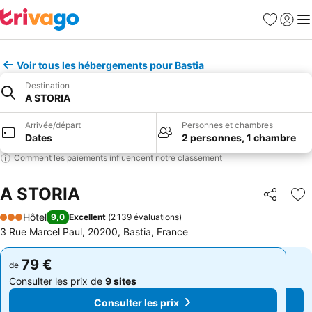
Favoris
Se con
Me
Voir tous les hébergements pour Bastia
Destination
A STORIA
Arrivée/départ
Personnes et chambres
Dates
2 personnes, 1 chambre
Comment les paiements influencent notre classement
A STORIA
Partager
Aj
Hôtel
9,0
Excellent
(
2 139 évaluations
)
3 Étoiles
3 Rue Marcel Paul, 20200, Bastia, France
79 €
79 €
de
de
Consulter les prix de
9 sites
Consulter les prix de
9 sites
Consulter les prix
Consulter les prix