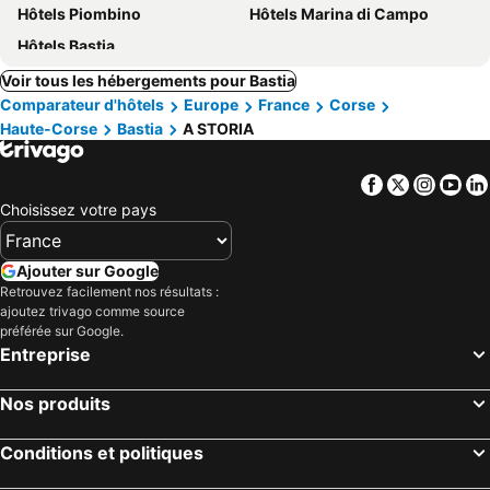
Hôtels Piombino
Hôtels Marina di Campo
Hôtels Bastia
Voir tous les hébergements pour Bastia
Comparateur d'hôtels
Europe
France
Corse
Haute-Corse
Bastia
A STORIA
Facebook
Twitter
Insta
Yo
Choisissez votre pays
Ajouter sur Google
Retrouvez facilement nos résultats :
ajoutez trivago comme source
préférée sur Google.
Entreprise
Nos produits
Conditions et politiques