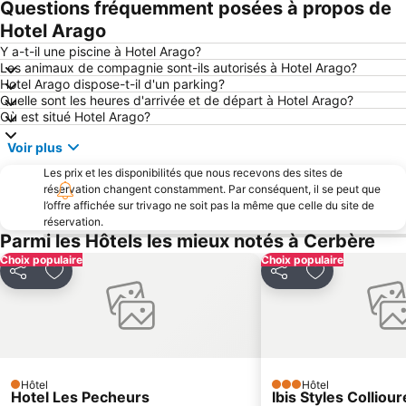
Questions fréquemment posées à propos de
Port de Rosas
Port de Collioure
Hotel Arago
Port de L' Escala
De la Gare
Y a-t-il une piscine à Hotel Arago?
Les animaux de compagnie sont-ils autorisés à Hotel Arago?
Plage du Lydia
Marina de Empuriabrava
Hotel Arago dispose-t-il d'un parking?
Quelle sont les heures d'arrivée et de départ à Hotel Arago?
Le Port de Canet Plage
Aéroport de Perpignan - Rivesaltes
Où est situé Hotel Arago?
Plage Centrale
Canyelles Petites
Voir plus
L'Escala Empúries
Porte d'Espagne
Les prix et les disponibilités que nous recevons des sites de
Le Port de Port Barcarès
Côte Vermeille
réservation changent constamment. Par conséquent, il se peut que
l’offre affichée sur trivago ne soit pas la même que celle du site de
de Banyuls
Plage du Roussillon
réservation.
Sant Pere Pescador
Portbou
Parmi les Hôtels les mieux notés à Cerbère
Choix populaire
Plage de la Punta
du Racou
Choix populaire
Partager
Ajouter à mes favoris
Partager
Ajouter à mes
De Canet
Parc des Expositions
Port de plaisance
Plage Sud
Plage de la Lagune
Cala Montgó Beach
L'estany de Banyoles
Perpignan-Bompas
Hôtel
Hôtel
1 Étoiles
Plage des Capellans
Le Lydia
3 Étoiles
Hotel Les Pecheurs
Ibis Styles Colliou