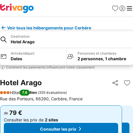
Favoris
Se con
Me
Voir tous les hébergements pour Cerbère
Destination
Hotel Arago
Arrivée/départ
Personnes et chambres
Dates
2 personnes, 1 chambre
Comment les paiements influencent notre classement
Hotel Arago
Partager
Aj
Hôtel
7,6
Bien
(
355 évaluations
)
3 Étoiles
Rue des Porteurs, 66290, Cerbère, France
79 €
79 €
de
de
Consulter les prix de
2 sites
Consulter les prix de
2 sites
Consulter les prix
Consulter les prix