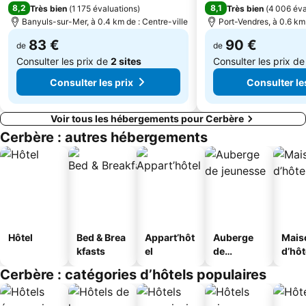
8,2
8,1
Très bien
(
1 175 évaluations
)
Très bien
(
4 006 éva
Palalda
Colera
Banyuls-sur-Mer, à 0.4 km de : Centre-ville
Port-Vendres, à 0.6 km 
La Platja
Ruïnes d' Empúries
83 €
90 €
de
de
Consulter les prix de
2 sites
Consulter les prix d
Consulter les prix
Consulter le
Voir tous les hébergements pour Cerbère
Cerbère : autres hébergements
Hôtel
Bed & Brea
Appart’hôt
Auberge
Mais
kfasts
el
de
d’hô
jeunesse
Cerbère : catégories d’hôtels populaires