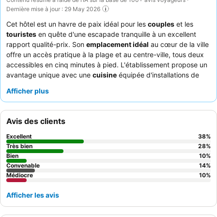
Dernière mise à jour : 29 May 2026
Cet hôtel est un havre de paix idéal pour les
couples
et les
touristes
en quête d'une escapade tranquille à un excellent
rapport qualité-prix. Son
emplacement idéal
au cœur de la ville
offre un accès pratique à la plage et au centre-ville, tous deux
accessibles en cinq minutes à pied. L'établissement propose un
avantage unique avec une
cuisine
équipée d'installations de
chauffage, parfaite pour les pique-niques en soirée. Les clients
Afficher plus
louent constamment la
nature accueillante et serviable
du
personnel et le
buffet de petit-déjeuner copieux et varié
, qui
peut être apprécié avec une vue magnifique sur la mer. Pour
Avis des clients
une expérience optimale, pensez à demander une chambre
offrant une atmosphère calme.
Excellent
38
%
Très bien
28
%
Bien
10
%
Convenable
14
%
Médiocre
10
%
Afficher les avis