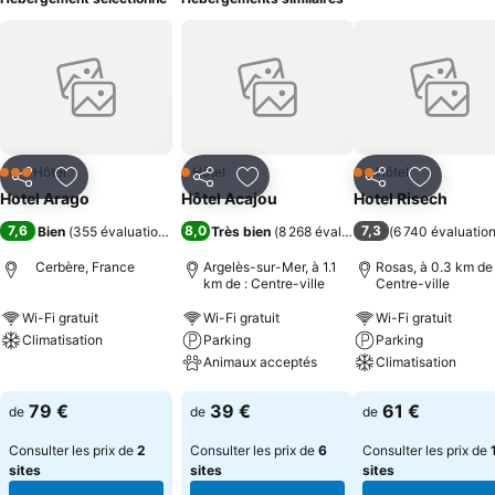
Hôtel
Hôtel
Hôtel
3 Étoiles
1 Étoiles
2 Étoiles
Partager
Ajouter à mes favoris
Partager
Ajouter à mes favoris
Partager
Ajouter à
Hotel Arago
Hôtel Acajou
Hotel Risech
7,6
8,0
7,3
Bien
(
355 évaluations
)
Très bien
(
8 268 évaluations
)
(
6 740 évaluatio
Cerbère, France
Argelès-sur-Mer, à 1.1
Rosas, à 0.3 km de 
km de : Centre-ville
Centre-ville
Wi-Fi gratuit
Wi-Fi gratuit
Wi-Fi gratuit
Climatisation
Parking
Parking
Animaux acceptés
Climatisation
Consulter les prix
Consulter les prix
Consulter les pri
79 €
39 €
61 €
de
de
de
Consulter les prix de
2
Consulter les prix de
6
Consulter les prix de
sites
sites
sites