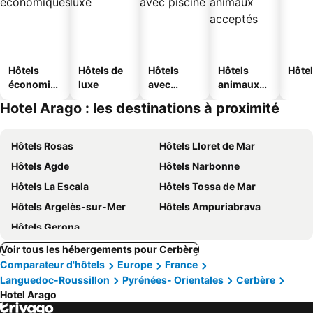
Hôtels
Hôtels de
Hôtels
Hôtels
Hôtel
économiq
luxe
avec
animaux
ues
piscine
acceptés
Hotel Arago : les destinations à proximité
Hôtels Rosas
Hôtels Lloret de Mar
Hôtels Agde
Hôtels Narbonne
Hôtels La Escala
Hôtels Tossa de Mar
Hôtels Argelès-sur-Mer
Hôtels Ampuriabrava
Hôtels Gerona
Voir tous les hébergements pour Cerbère
Comparateur d'hôtels
Europe
France
Languedoc-Roussillon
Pyrénées- Orientales
Cerbère
Hotel Arago