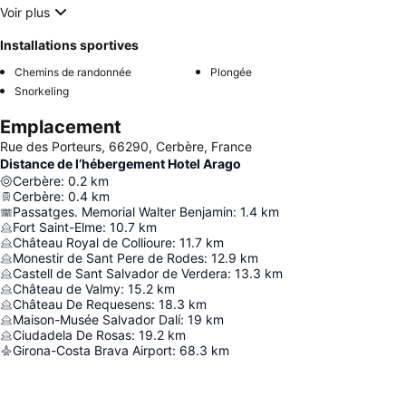
Voir plus
Installations sportives
Chemins de randonnée
Plongée
Snorkeling
Emplacement
Rue des Porteurs, 66290, Cerbère, France
Distance de l’hébergement Hotel Arago
Cerbère
:
0.2
km
Cerbère
:
0.4
km
Passatges. Memorial Walter Benjamin
:
1.4
km
Fort Saint-Elme
:
10.7
km
Château Royal de Collioure
:
11.7
km
Monestir de Sant Pere de Rodes
:
12.9
km
Castell de Sant Salvador de Verdera
:
13.3
km
Château de Valmy
:
15.2
km
Château De Requesens
:
18.3
km
Maison-Musée Salvador Dalí
:
19
km
Ciudadela De Rosas
:
19.2
km
Girona-Costa Brava Airport
:
68.3
km