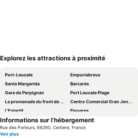
Explorez les attractions à proximité
Agrandir la carte
Port-Leucate
Empuriabrava
Santa Margarida
Barcarès
Gare de Perpignan
Port Leucate Plage
La promenade du front de mer
Centro Comercial Gran Jonquera
L'Estartit
Figueres
Informations sur l’hébergement
Baie de Cadaques
Aqua Brava
Rue des Porteurs, 66290, Cerbère, France
d'Argelès-sur-mer
Port de Saint-Cyprien
Voir plus
Llançà
Citadelle de Roses