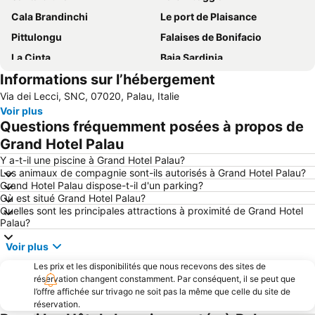
Cala Brandinchi
Le port de Plaisance
Pittulongu
Falaises de Bonifacio
La Cinta
Baia Sardinia
Informations sur l’hébergement
Capriccioli Beach
Isola di Santa Maria
Via dei Lecci, SNC, 07020, Palau, Italie
Parc National de l'Archipel de La Maddalena
Porto Pollo
Voir plus
Marina di Porto Cervo
Santa Teresa di Gallura
Questions fréquemment posées à propos de
Cala di Volpe
Iles Lavezzi
Grand Hotel Palau
Cala Lunga
Golf de Sperone
Y a-t-il une piscine à Grand Hotel Palau?
Les animaux de compagnie sont-ils autorisés à Grand Hotel Palau?
Gare d'Olbia
La Marine
Grand Hotel Palau dispose-t-il d'un parking?
Où est situé Grand Hotel Palau?
Aquadream
Isola dei Budelli
Quelles sont les principales attractions à proximité de Grand Hotel
Spiaggia del Principe
Spiaggia Bianca
Palau?
Porto di Golfo Aranci
Centro Storico
Voir plus
Caprera: Due Mari
Cala Spalmatore
Les prix et les disponibilités que nous recevons des sites de
réservation changent constamment. Par conséquent, il se peut que
Valle dell´Erica
Santa Teresa di Gallura
l’offre affichée sur trivago ne soit pas la même que celle du site de
Gare Maritime
Porto Taverna
réservation.