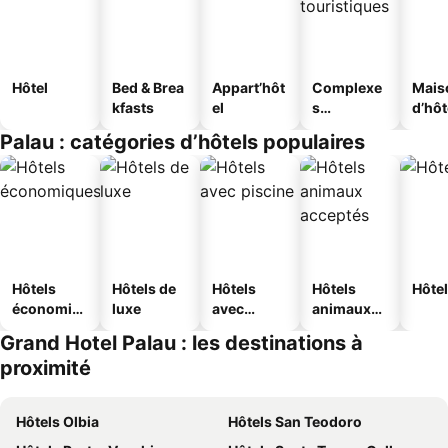
Hôtel
Bed & Brea
Appart’hôt
Complexe
Mais
kfasts
el
s
d’hô
touristique
Palau : catégories d’hôtels populaires
s
Hôtels
Hôtels de
Hôtels
Hôtels
Hôtel
économiq
luxe
avec
animaux
ues
piscine
acceptés
Grand Hotel Palau : les destinations à
proximité
Hôtels Olbia
Hôtels San Teodoro