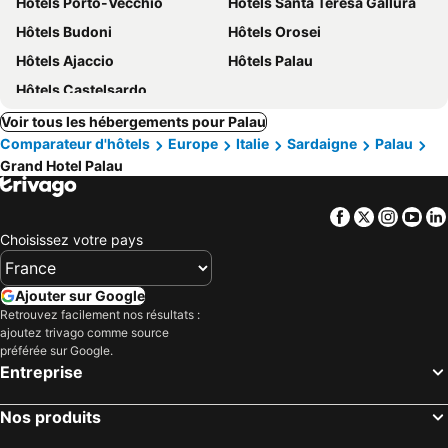
Hôtels Porto-Vecchio
Hôtels Santa Teresa Gallura
Hôtels Budoni
Hôtels Orosei
Hôtels Ajaccio
Hôtels Palau
Hôtels Castelsardo
Voir tous les hébergements pour Palau
Comparateur d'hôtels
Europe
Italie
Sardaigne
Palau
Grand Hotel Palau
Facebook
Twitter
Insta
Yo
Choisissez votre pays
Ajouter sur Google
Retrouvez facilement nos résultats :
ajoutez trivago comme source
préférée sur Google.
Entreprise
Nos produits