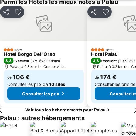
Parmi les Hôtels les mieux notés à Palau
Strada panoramica di Costa Smeralda
Abbiadori
Rena Bianca
Promenade di Spiaggia di Golfo Aranci
Partager
Ajouter à mes favoris
Partager
Ajouter à mes
Corso Umberto I
Spiaggia Pellicano
Le Lion de Roccapina
Murta Maria
Capo Cosa Cavallo
Capo d'Orso
Porto Pozzo
Marina di Porto Rotondo
Hôtel
Hôtel
3 Étoiles
4 Étoiles
Hotel Borgo Dell'Orso
Hotel Palau
Spaggia di Marina
Spiaggia Vignola
8,8
8,8
Excellent
(
379 évaluations
)
Excellent
(
2 378 éva
Baia Corallina Beach
Punta Molara
Palau, à 2.8 km de : Centre-ville
Palau, à 0.2 km de : Ce
106 €
174 €
de
de
Consulter les prix de
10 sites
Consulter les prix d
Consulter les prix
Consulter le
Voir tous les hébergements pour Palau
Palau : autres hébergements