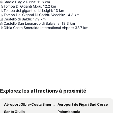
Stadio Biagio Pirina
:
11.6
km
Tomba Di Giganti Moru
:
12.2
km
Tomba dei giganti di Li Lolghi
:
13
km
Tomba Dei Giganti Di Coddu Vecchiu
:
14.3
km
Castello di Baldu
:
17.9
km
Castello San Leonardo di Balaiana
:
18.3
km
Olbia Costa Smeralda International Airport
:
32.7
km
Explorez les attractions à proximité
Agrandir la carte
Aéroport Olbia–Costa Smeralda–Prince Karim Aga Khan IV
Aéroport de Figari Sud Corse
Santa Giulia
Palombaggia