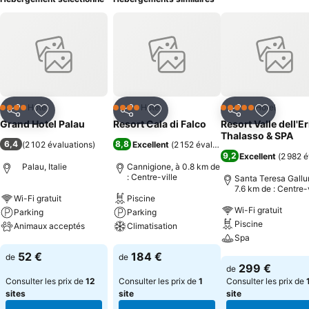
Hôtel
Hôtel
Hôtel
4 Étoiles
4 Étoiles
5 Étoiles
Partager
Ajouter à mes favoris
Partager
Ajouter à mes favoris
Partager
Ajouter à
Grand Hotel Palau
Resort Cala di Falco
Resort Valle dell'Er
Thalasso & SPA
6,4
8,8
(
2 102 évaluations
)
Excellent
(
2 152 évaluations
)
9,2
Excellent
(
2 982 é
Palau, Italie
Cannigione, à 0.8 km de
: Centre-ville
Santa Teresa Gallur
7.6 km de : Centre-v
Wi-Fi gratuit
Piscine
Wi-Fi gratuit
Parking
Parking
Piscine
Animaux acceptés
Climatisation
Spa
Consulter les prix
Consulter les prix
52 €
184 €
de
de
Consulter les pri
299 €
de
Consulter les prix de
12
Consulter les prix de
1
Consulter les prix de
sites
site
site