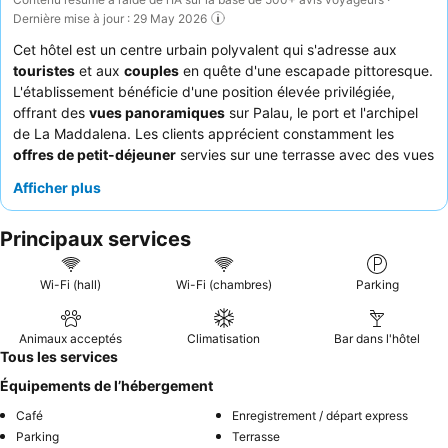
Dernière mise à jour : 29 May 2026
Cet hôtel est un centre urbain polyvalent qui s'adresse aux
touristes
et aux
couples
en quête d'une escapade pittoresque.
L'établissement bénéficie d'une position élevée privilégiée,
offrant des
vues panoramiques
sur Palau, le port et l'archipel
de La Maddalena. Les clients apprécient constamment les
offres de petit-déjeuner
servies sur une terrasse avec des vues
panoramiques. Le
personnel et le service
sont fréquemment
Afficher plus
mis en avant pour leur attitude accueillante et attentionnée, le
personnel de la réception étant particulièrement serviable avec
Principaux services
des conseils locaux et le personnel de nettoyage assurant des
draps frais tous les jours. Pour la meilleure expérience, les
clients recommandent de demander une chambre avec une
Wi-Fi (hall)
Wi-Fi (chambres)
Parking
salle de bain moderne et fonctionnelle
et suffisamment
d'espace.
Animaux acceptés
Climatisation
Bar dans l'hôtel
Tous les services
Équipements de l’hébergement
Café
Enregistrement / départ express
Parking
Terrasse