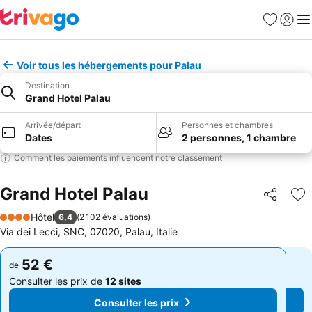
Favoris
Se con
Me
Voir tous les hébergements pour Palau
Destination
Grand Hotel Palau
Arrivée/départ
Personnes et chambres
Dates
2 personnes, 1 chambre
Comment les paiements influencent notre classement
Grand Hotel Palau
Partager
Aj
Hôtel
6,4
(
2 102 évaluations
)
4 Étoiles
Via dei Lecci, SNC, 07020, Palau, Italie
52 €
52 €
de
de
Consulter les prix de
12 sites
Consulter les prix de
12 sites
Consulter les prix
Consulter les prix