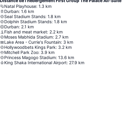
Distance de l’hébergement First Group The Palace All-Suite
Natal Playhouse
:
1.3
km
Durban
:
1.6
km
Seal Stadium Stands
:
1.8
km
Dolphin Stadium Stands
:
1.8
km
Durban
:
2.1
km
Fish and meat market
:
2.2
km
Moses Mabhida Stadium
:
2.7
km
Lake Area - Currie's Fountain
:
3
km
Hollywoodbets Kings Park
:
3.2
km
Mitchell Park Zoo
:
3.9
km
Princess Magogo Stadium
:
13.6
km
King Shaka International Airport
:
27.9
km