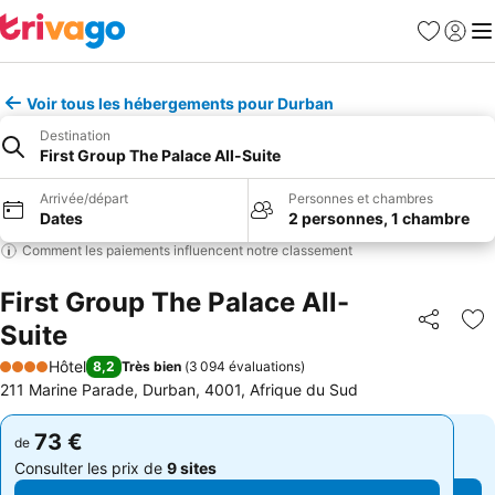
Favoris
Se con
Me
Voir tous les hébergements pour Durban
Destination
First Group The Palace All-Suite
Arrivée/départ
Personnes et chambres
Dates
2 personnes, 1 chambre
Comment les paiements influencent notre classement
First Group The Palace All-
Suite
Partager
Aj
Hôtel
8,2
Très bien
(
3 094 évaluations
)
4 Étoiles
211 Marine Parade, Durban, 4001, Afrique du Sud
73 €
73 €
de
de
Consulter les prix de
9 sites
Consulter les prix de
9 sites