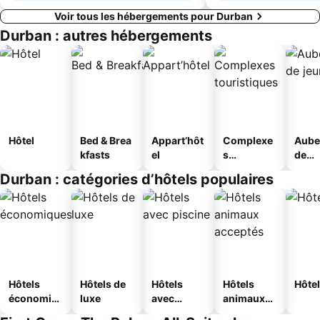
Voir tous les hébergements pour Durban
Durban : autres hébergements
Hôtel
Bed & Brea
Appart’hôt
Complexe
Aube
kfasts
el
s
de
touristique
jeun
Durban : catégories d’hôtels populaires
s
Hôtels
Hôtels de
Hôtels
Hôtels
Hôtel
économiq
luxe
avec
animaux
ues
piscine
acceptés