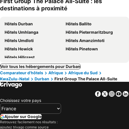
First Group The Palace All-Suite : les
destinations à proximité
Hôtels Durban
Hôtels Ballito
Hôtels Umhlanga
Hôtels Pietermaritzburg
Hôtels Umdloti
Hôtels Amanzimtoti
Hôtels Howick
Hôtels Pinetown
Hôtels Hillcrest
Voir tous les hébergements pour Durban
Comparateur d'hôtels
Afrique
Afrique du Sud
KwaZulu-Natal
Durban
First Group The Palace All-Suite
Facebook
Twitter
Insta
Yo
Choisissez votre pays
Ajouter sur Google
Retrouvez facilement nos résultats :
ajoutez trivago comme source