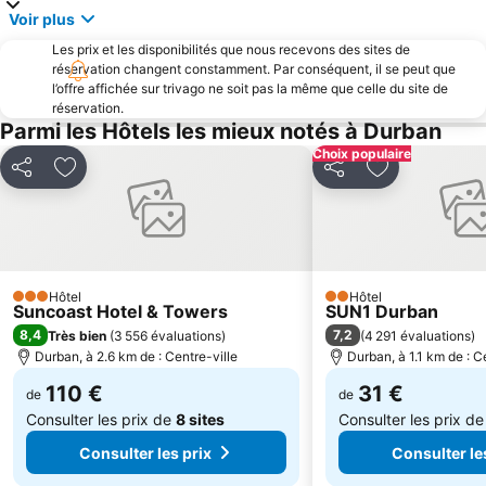
Voir plus
Les prix et les disponibilités que nous recevons des sites de
réservation changent constamment. Par conséquent, il se peut que
l’offre affichée sur trivago ne soit pas la même que celle du site de
réservation.
Parmi les Hôtels les mieux notés à Durban
Choix populaire
Partager
Ajouter à mes favoris
Partager
Ajouter à mes
Hôtel
Hôtel
3 Étoiles
2 Étoiles
Suncoast Hotel & Towers
SUN1 Durban
8,4
7,2
Très bien
(
3 556 évaluations
)
(
4 291 évaluations
)
Durban, à 2.6 km de : Centre-ville
Durban, à 1.1 km de : C
110 €
31 €
de
de
Consulter les prix de
8 sites
Consulter les prix d
Consulter les prix
Consulter le