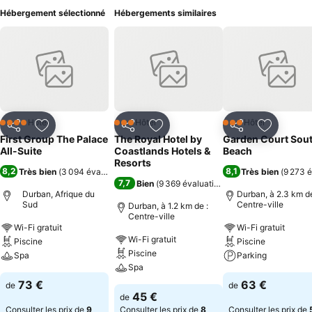
Hébergement sélectionné
Hébergements similaires
Hôtel
Hôtel
Hôtel
4 Étoiles
3 Étoiles
3 Étoiles
Partager
Ajouter à mes favoris
Partager
Ajouter à mes favoris
Partager
Ajouter à
First Group The Palace
The Royal Hotel by
Garden Court Sou
All-Suite
Coastlands Hotels &
Beach
Resorts
8,2
8,1
Très bien
(
3 094 évaluations
)
Très bien
(
9 273 é
7,7
Bien
(
9 369 évaluations
)
Durban, Afrique du
Durban, à 2.3 km de
Sud
Centre-ville
Durban, à 1.2 km de :
Centre-ville
Wi-Fi gratuit
Wi-Fi gratuit
Wi-Fi gratuit
Piscine
Piscine
Piscine
Spa
Parking
Spa
73 €
63 €
de
de
45 €
de
Consulter les prix de
9
Consulter les prix de
8
Consulter les prix de