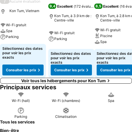
/
Aucune évaluation
9,4
8,5
Excellent
(
172 évaluations
)
Excellent
(
16 éva
Kon Tum, Vietnam
Kon Tum, à 3.9 km de :
Kon Tum, à 2.8 km d
Centre-ville
Centre-ville
Wi-Fi gratuit
Wi-Fi gratuit
Spa
Wi-Fi gratuit
Piscine
Parking
Parking
Spa
Sélectionnez des dates
pour voir les prix
Sélectionnez des dates
Sélectionnez des da
exacts
pour voir les prix
pour voir les prix
exacts
exacts
Consulter les prix
Consulter les prix
Consulter les prix
Voir tous les hébergements pour Kon Tum
Principaux services
Wi-Fi (hall)
Wi-Fi (chambres)
Spa
Parking
Climatisation
Tous les services
Bien-être