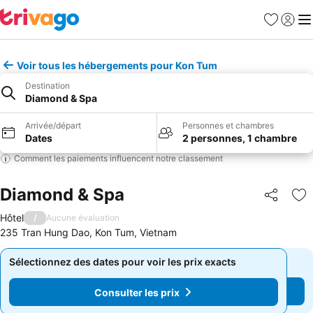
Favoris
Se con
Me
Voir tous les hébergements pour Kon Tum
Destination
Diamond & Spa
Arrivée/départ
Personnes et chambres
Dates
2 personnes, 1 chambre
Comment les paiements influencent notre classement
Diamond & Spa
Partager
Aj
Hôtel
/
Aucune évaluation
235 Tran Hung Dao, Kon Tum, Vietnam
Sélectionnez des dates pour voir les prix exacts
Sélectionnez des dates pour voir les prix exacts
Consulter les prix
Consulter les prix