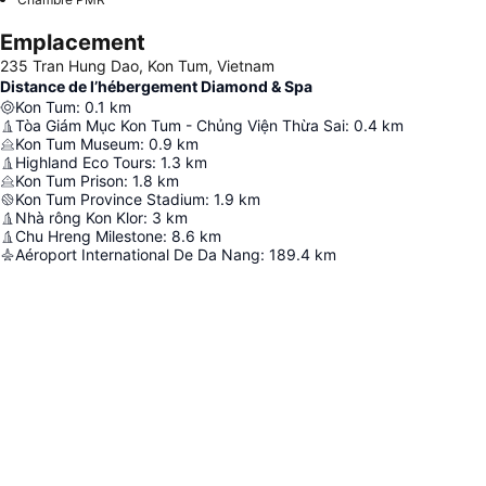
Emplacement
235 Tran Hung Dao, Kon Tum, Vietnam
Distance de l’hébergement Diamond & Spa
Kon Tum
:
0.1
km
Tòa Giám Mục Kon Tum - Chủng Viện Thừa Sai
:
0.4
km
Kon Tum Museum
:
0.9
km
Highland Eco Tours
:
1.3
km
Kon Tum Prison
:
1.8
km
Kon Tum Province Stadium
:
1.9
km
Nhà rông Kon Klor
:
3
km
Chu Hreng Milestone
:
8.6
km
Aéroport International De Da Nang
:
189.4
km