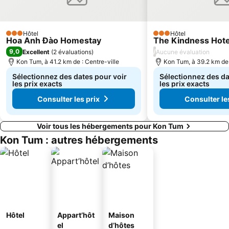
Hôtel
Hôtel
3 Étoiles
3 Étoiles
Hoa Anh Đào Homestay
The Kindness Hote
9,0
/
Excellent
(
2 évaluations
)
Aucune évaluation
Kon Tum, à 41.2 km de : Centre-ville
Kon Tum, à 39.2 km de 
Sélectionnez des dates pour voir
Sélectionnez des da
les prix exacts
les prix exacts
Consulter les prix
Consulter le
Voir tous les hébergements pour Kon Tum
Kon Tum : autres hébergements
Hôtel
Appart’hôt
Maison
el
d’hôtes