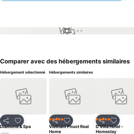
1 / 5
Comparer avec des hébergements similaires
Hébergement sélectionné
Hébergements similaires
Hôtel
Hôtel
Hôtel
5 Étoiles
5 Étoiles
Partager
Ajouter à mes favoris
Partager
Ajouter à mes favoris
Partager
Ajouter à
Diamond & Spa
Vietnam Phuot Real
D'Villa Hotel -
Home
Homestay